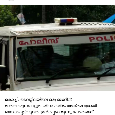
സൂചനയാണ്. രണ്ടു കേസുകളില്‍ ബി.ജെ.പിക്കാരാണ്
പ്രതികള്‍.
ഈ കണക്കുകള്‍ക്കുമുന്നില്‍ തങ്ങള്‍ക്കും
പ്രവര്‍ത്തകരെ നഷ്ടപ്പെടുന്നുണ്ടല്ലോ എന്ന ഒഴുക്കന്‍
മറുപടിയാണ് സഖാക്കള്‍ക്ക് പറയാനുള്ളത്. തങ്ങളല്ല
ഈ കൊലപാതകങ്ങളെല്ലാം നിര്‍വഹിച്ചതെന്ന്
സ്ഥാപിക്കാന്‍ ശ്രമിക്കുമ്പോഴും അകമേ അവര്‍ഒരു
സന്ദേശം പൊതുസമൂഹത്തിന് നല്‍കുന്നു: സി.പി.എം
ധാര്‍ഷ്ട്യത്തെ ഒരാളും ചോദ്യം ചെയ്യേണ്ട.
കൗതുകകരവും അതേസമയം അതീവ
ഭീതിജനകവുമാണ് ഇവ്വിഷയത്തിലെ സര്‍ക്കാരിന്റെയും
മുഖ്യമന്ത്രിയുടെയും ഇരട്ടത്താപ്പ്. ശുഹൈബ്
വധത്തിന് ശേഷം ഒന്നര മണിക്കൂര്‍ കഴിഞ്ഞാണ്
പിണറായിയുടെ പൊലീസ് സേനക്ക് കുറ്റകൃത്യത്തിന്
ഉപയോഗിച്ചവര്‍ പോയ വഴി പോലും തിരയാന്‍ സമയം
കിട്ടിയത് എന്നിടത്താണ് നമ്മുടെ ജനായത്ത
കൊച്ചി: വൈറ്റിലയിലെ ഒരു ബാറില്‍
വ്യവസ്ഥിതിയുടെ പരിമിതി കിടക്കുന്നത്.
മാരകായുധങ്ങളുമായി നടത്തിയ അക്രമവുമായി
പ്രതികളെക്കുറിച്ച് ഇനിയും തെളിവു കിട്ടിയിട്ടില്ലെന്ന്
ബന്ധപ്പെട്ട് യുവതി ഉള്‍പ്പെടെ മൂന്നു പേരെ മരട്
പൊലീസ് കൈമലര്‍ത്തുന്നത് പാര്‍ട്ടി ഓഫീസിലെയും