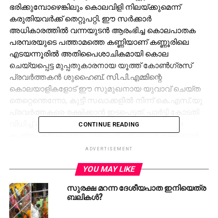
ഭരിക്കുമ്പോഴെങ്കിലും കൊലവിളി നിലയ്ക്കുമെന്ന്
കരുതിയവര്‍ക്ക് തെറ്റുപറ്റി. ഈ സര്‍ക്കാര്‍
അധികാരത്തില്‍ വന്നയുടന്‍ ആരംഭിച്ച കൊലപാതക
പരമ്പരയുടെ പത്താമത്തെ കണ്ണിയാണ് കണ്ണൂരിലെ
എടയന്നൂരില്‍ അതിപൈശാചികമായി കൊല
ചെയ്യപ്പെട്ട മുപ്പതുകാരനായ യൂത്ത് കോണ്‍ഗ്രസ്
പ്രവര്‍ത്തകന്‍ ശുഹൈബ്. സി.പി.എമ്മിന്റെ
കൊലയാളികളോട് ഈ സുമുഖനായ യുവാവ് ചെയ്ത
തെറ്റെന്തെന്നോ, കുട്ടി സഖാക്കളില്‍ നിന്ന് കെ.എസ്.യു
പ്രവര്‍ത്തകരെ രക്ഷിക്കാന്‍ ഇടപെട്ടത്. പാര്‍ട്ടി കോടതി
വിധിച്ച് സര്‍ക്കാര്‍ജയിലില്‍വെച്ച് നടക്കാതെപോയ
CONTINUE READING
കൃത്യം കിറുകൃത്യം നിര്‍വഹിച്ചത് ജീവന്‍ രക്ഷിക്കാന്‍
നാടുവിട്ട് പോകുന്നതിന്റെ തലേന്ന്്.
ADVERTISEMENT
മതേതരത്വത്തെക്കുറിച്ചും ജനാധിത്യത്തെക്കുറിച്ചും
YOU MAY LIKE
സോഷ്യലിസത്തെക്കുറിച്ചുമൊക്കെ സമൂലാദി
വമ്പുപറയുന്ന സഖാക്കള്‍ക്ക് രക്തം
സുരക്ഷ മറന്ന ദേശീയപാത ഇനിയെത്ര
പഥ്യമാകുന്നതിനെതിരെ സാംസ്‌കാരിക
ബലികള്‍?
കേരളത്തിലുയര്‍ന്നിട്ടുള്ള ഓരോ പ്രതിഷേധ
സ്വരങ്ങളും ഈ കമ്യൂണിസ്റ്റ് കാപാലികരുടെ ബധിര