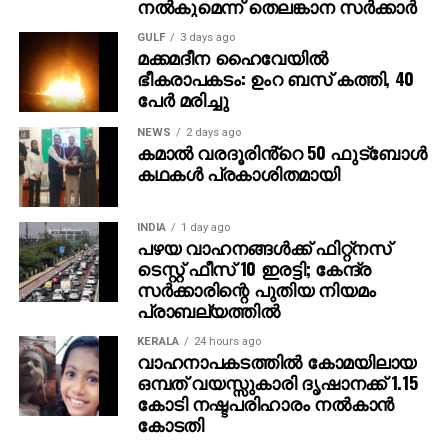
നല്‍കുമെന്ന് തെലങ്കാന സര്‍ക്കാര്‍
വ്യക്തികള്‍ക്കും സ്ഥാപനങ്ങള്‍ക്കും ഗുരുതരമായ
ഭീഷണിയാണെന്ന് ഗൂഗിള്‍ മുന്നറിയിപ്പ് നല്‍കി.
GULF
3 days ago
മക്കമദീന ഹൈവേയില്‍
നിയമാനുസൃത തൊഴിലുടമകള്‍ ഒരിക്കലും സാമ്പത്തിക
ഭീകരാപകടം: ഉംറ ബസ് കത്തി, 40
വിവരങ്ങളോ പേയ്‌മെന്റെ് ആവശ്യങ്ങളോ
പേര്‍ മരിച്ചു
ഉന്നയിക്കില്ലെന്നും ഉപയോക്താക്കള്‍ ഓണ്‍ലൈനില്‍
കൂടുതല്‍ ജാഗ്രത പാലിക്കണമെന്നും ഗൂഗിള്‍
NEWS
2 days ago
കമാൽ വരദൂരിൻ്റെ 50 ഫുട്ബോൾ
വ്യക്തമാക്കി.
കഥകൾ പ്രകാശിതമായി
INDIA
1 day ago
പഴയ വാഹനങ്ങള്‍ക്ക് ഫിറ്റ്‌നസ്
ടെസ്റ്റ് ഫീസ് 10 ഇരട്ടി; കേന്ദ്ര
സര്‍ക്കാരിന്റെ പുതിയ നിയമം
പ്രാബല്യത്തില്‍
KERALA
24 hours ago
വാഹനാപകടത്തില്‍ കോമയിലായ
ഒമ്പത് വയസ്സുകാരി ദൃഷാനക്ക് 1.15
കോടി നഷ്ടപരിഹാരം നല്‍കാന്‍
കോടതി