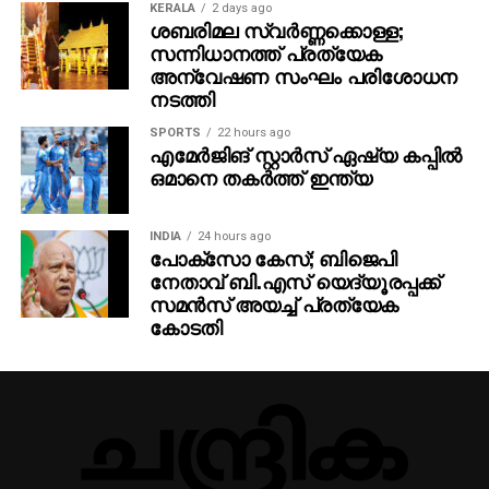
KERALA
2 days ago
ശബരിമല സ്വര്‍ണ്ണക്കൊള്ള;
സന്നിധാനത്ത് പ്രത്യേക
അന്വേഷണ സംഘം പരിശോധന
നടത്തി
SPORTS
22 hours ago
എമേര്‍ജിങ് സ്റ്റാര്‍സ് ഏഷ്യ കപ്പില്‍
ഒമാനെ തകര്‍ത്ത് ഇന്ത്യ
INDIA
24 hours ago
പോക്‌സോ കേസ്; ബിജെപി
നേതാവ് ബി.എസ് യെദ്യൂരപ്പക്ക്
സമന്‍സ് അയച്ച് പ്രത്യേക
കോടതി