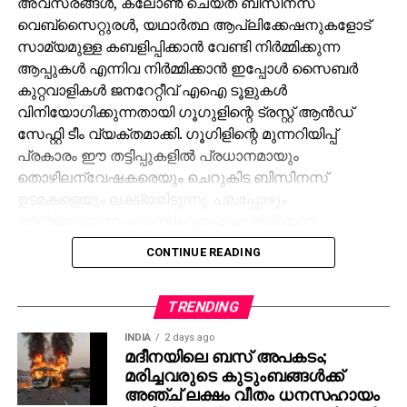
അവസരങ്ങള്‍, ക്ലോണ്‍ ചെയ്ത ബിസിനസ്
വെബ്‌സൈറ്റുരള്‍, യഥാര്‍ത്ഥ ആപ്ലിക്കേഷനുകളോട്
സാമ്യമുള്ള കബളിപ്പിക്കാന്‍ വേണ്ടി നിര്‍മ്മിക്കുന്ന
ആപ്പുകള്‍ എന്നിവ നിര്‍മ്മിക്കാന്‍ ഇപ്പോള്‍ സൈബര്‍
കുറ്റവാളികള്‍ ജനറേറ്റീവ് എഐ ടൂളുകള്‍
വിനിയോഗിക്കുന്നതായി ഗൂഗുളിന്റെ ട്രസ്റ്റ് ആന്‍ഡ്
സേഫ്റ്റി ടീം വ്യക്തമാക്കി. ഗൂഗിളിന്റെ മുന്നറിയിപ്പ്
പ്രകാരം ഈ തട്ടിപ്പുകളില്‍ പ്രധാനമായും
തൊഴിലന്വേഷകരെയും ചെറുകിട ബിസിനസ്
ഉടമകളെയും ലക്ഷ്യമിടുന്നു. പലപ്പോഴും
അറിയപ്പെടുന്ന കമ്പനികളുടെയോ സര്‍ക്കാര്‍
ഏജന്‍സികളുടെയോ പേരില്‍ വ്യാജ ജോലി
CONTINUE READING
ലിസ്റ്റിംഗുകള്‍ സൃഷ്ടിക്കപ്പെടുന്നു. ഇരകളോട്
വ്യക്തിഗത വിവരങ്ങള്‍ പങ്കിടാനും, ജോലി
പ്രോസസ്സിംഗ് ഫീസ് എന്ന പേരില്‍ പണം അടയ്ക്കാനും
TRENDING
ആവശ്യപ്പെടുന്നതാണ് സാധാരണ രീതി. ചിലര്‍
INDIA
2 days ago
മാല്‍വെയര്‍ ഇന്‍സ്റ്റാള്‍ ചെയ്യാനോ ഡാറ്റ
മദീനയിലെ ബസ് അപകടം;
മരിച്ചവരുടെ കുടുംബങ്ങള്‍ക്ക്
മോഷ്ടിക്കാനോ ലക്ഷ്യമിട്ടുള്ള വ്യാജ അഭിമുഖ
അഞ്ച് ലക്ഷം വീതം ധനസഹായം
സോഫ്റ്റ്‌വെയറുകളും അയക്കുന്നു. ഇത്തരം തട്ടിപ്പുകള്‍