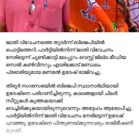
ഗോവാദികളോട് ‘തന്റെ നേര്‍ക്ക് വെടിവെക്കൂ’ എന്ന തള്ള്
പോലൊന്നെങ്കിലും വിജയനില്‍നിന്ന് കേരളം
പ്രതീക്ഷിക്കുന്നു. അതുമില്ലെങ്കില്‍ ആ കസേര
മറ്റാര്‍ക്കെങ്കിലും ഒഴിഞ്ഞുകൊടുക്കണം.
ജാതി വിവേചനത്തെ തുടര്‍ന്ന് ബിജെപിയില്‍
RELATED TOPICS:
EDITORIAL
പൊട്ടിത്തെറി. പാര്‍ട്ടിയില്‍നിന്ന് ജാതി വിവേചനം
UP NEXT
നേരിട്ടെന്ന് ചൂണ്ടിക്കാട്ടി മലപ്പുറം വെസ്റ്റ് ജില്ല മീഡിയ
കുറ്റാരോപിതര്‍ സ്വതന്ത്രരും അന്വേഷകന്‍
സെല്‍ കണ്‍വീനറും എടരിക്കോട് മണ്ഡലം
കുറ്റവാളികളുമാകുന്നു
പ്രഭാരിയുമായ മണമല്‍ ഉദേഷ് രാജിവച്ചു.
DON'T MISS
പ്രേക്ഷക മനസ്സുകളില്‍ ഗോളടിച്ച് ക്യാപ്റ്റന്‍;
തിരൂര്‍ നഗരസഭയില്‍ ബിജെപി സ്ഥാനാര്‍ഥിയായി
ധൈര്യമായി ടിക്കറ്റെടുക്കാം
ഉദേഷിനെ പരിഗണിച്ചിരുന്നു. കാലങ്ങളായി ചിലര്‍
സീറ്റുകള്‍ കുത്തകയാക്കി
വെച്ചിരിക്കുകയായിരുന്നുവെന്നും അദ്ദേഹം ആരോപിച്ചു.
പാര്‍ട്ടിയില്‍നിന്ന് ജാതി വിവേചനം നേരിട്ടെന്ന് ഉദേഷ്
പറഞ്ഞു. ഉദേഷിനെ പിന്തുണയ്ക്കുന്നവരും രാജിഭീഷണി
മുഴക്കി.