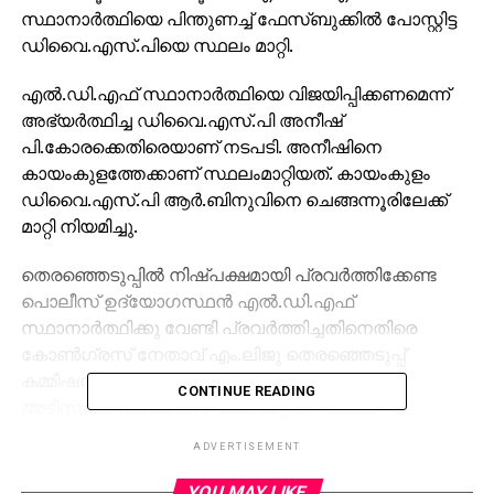
സ്ഥാനാര്‍ത്ഥിയെ പിന്തുണച്ച് ഫേസ്ബുക്കില്‍ പോസ്റ്റിട്ട
ഡിവൈ.എസ്.പിയെ സ്ഥലം മാറ്റി.
എല്‍.ഡി.എഫ് സ്ഥാനാര്‍ത്ഥിയെ വിജയിപ്പിക്കണമെന്ന്
അഭ്യര്‍ത്ഥിച്ച ഡിവൈ.എസ്.പി അനീഷ്
പി.കോരക്കെതിരെയാണ് നടപടി. അനീഷിനെ
കായംകുളത്തേക്കാണ് സ്ഥലംമാറ്റിയത്. കായംകുളം
ഡിവൈ.എസ്.പി ആര്‍.ബിനുവിനെ ചെങ്ങന്നൂരിലേക്ക്
മാറ്റി നിയമിച്ചു.
തെരഞ്ഞെടുപ്പില്‍ നിഷ്പക്ഷമായി പ്രവര്‍ത്തിക്കേണ്ട
പൊലീസ് ഉദ്യോഗസ്ഥന്‍ എല്‍.ഡി.എഫ്
സ്ഥാനാര്‍ത്ഥിക്കു വേണ്ടി പ്രവര്‍ത്തിച്ചതിനെതിരെ
കോണ്‍ഗ്രസ് നേതാവ് എം.ലിജു തെരഞ്ഞെടുപ്പ്
കമ്മീഷന് പരാതി നല്‍കിയിരുന്നു. ഇതിന്റെ
CONTINUE READING
അടിസ്ഥാനത്തിലാണ് സ്ഥലംമാറ്റല്‍ നടപടി.
ADVERTISEMENT
RELATED TOPICS:
DYSP ANEESH P KORAN
YOU MAY LIKE