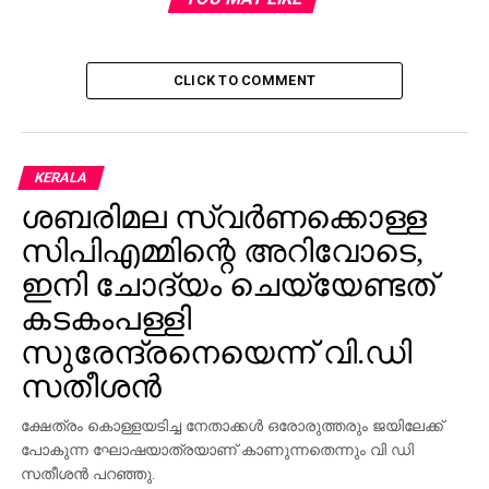
UP NEXT
ഉത്തര്‍പ്രദേശില്‍ വോട്ടെണ്ണല്‍ മണ്ഡലത്തില്‍
മാധ്യമങ്ങള്‍ക്ക് വിലക്ക്
CLICK TO COMMENT
DON'T MISS
കീഴാറ്റൂര്‍ വയല്‍കിളി സമരം; ദേഹത്ത്
മണ്ണെണ്ണയൊഴിച്ച് ആത്മഹത്യ ഭീഷണി മുഴക്കി
സമരക്കാര്‍
KERALA
ശബരിമല സ്വര്‍ണക്കൊള്ള
സിപിഎമ്മിന്റെ അറിവോടെ,
ഇനി ചോദ്യം ചെയ്യേണ്ടത്
കടകംപള്ളി
സുരേന്ദ്രനെയെന്ന് വി.ഡി
സതീശന്‍
ക്ഷേത്രം കൊള്ളയടിച്ച നേതാക്കള്‍ ഒരോരുത്തരും ജയിലേക്ക്
പോകുന്ന ഘോഷയാത്രയാണ് കാണുന്നതെന്നും വി ഡി
സതീശന്‍ പറഞ്ഞു.