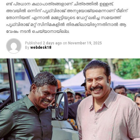
പ്രത്യക്ഷപ്പെടും. 2027ലെ സങ്ക്രാന്തി റിലീസിനായി
ണ്ട് പ്രധാന കഥാപാത്രങ്ങളാണ് ചിത്രത്തില്‍ ഉള്ളത്,
‘വാരണസി’ ഒരുക്കപ്പെടുന്നുണ്ട്. എന്നാല്‍
അവയില്‍ ഒന്നിന് പൃഥ്വിരാജ് അനുയോജ്യമെന്നാണ് ടീമിന്
തോന്നിയത്. എന്നാല്‍ മമ്മൂട്ടിയുടെ ഡേറ്റ് ലഭിച്ച സമയത്ത്
ചിത്രത്തെക്കാള്‍ വലിയ ചര്‍ച്ചയാകുന്നത്
പൃഥ്വിരാജ് മറ്റ് സിനിമകളില്‍ തിരക്കിലായിരുന്നതിനാല്‍ ആ
സംവിധായകന്റെ പ്രസ്താവനയും അതിനുശേഷം
വേഷം നടന്‍ ചെയ്യാനായില്ല.
ഉയര്‍ന്ന പ്രതിഷേധങ്ങളുമാണ്.
Published
2 days ago
on
November 19, 2025
By
webdesk18