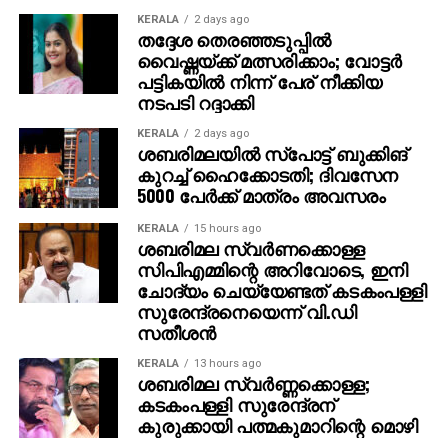
KERALA
2 days ago
തദ്ദേശ തെരഞ്ഞടുപ്പില്‍
വൈഷ്ണയ്ക്ക് മത്സരിക്കാം; വോട്ടര്‍
പട്ടികയില്‍ നിന്ന് പേര് നീക്കിയ
നടപടി റദ്ദാക്കി
KERALA
2 days ago
ശബരിമലയില്‍ സ്‌പോട്ട് ബുക്കിങ്
കുറച്ച് ഹൈക്കോടതി; ദിവസേന
5000 പേര്‍ക്ക് മാത്രം അവസരം
KERALA
15 hours ago
ശബരിമല സ്വര്‍ണക്കൊള്ള
സിപിഎമ്മിന്റെ അറിവോടെ, ഇനി
ചോദ്യം ചെയ്യേണ്ടത് കടകംപള്ളി
സുരേന്ദ്രനെയെന്ന് വി.ഡി
സതീശന്‍
KERALA
13 hours ago
ശബരിമല സ്വര്‍ണ്ണക്കൊള്ള;
കടകംപള്ളി സുരേന്ദ്രന്
കുരുക്കായി പത്മകുമാറിന്റെ മൊഴി