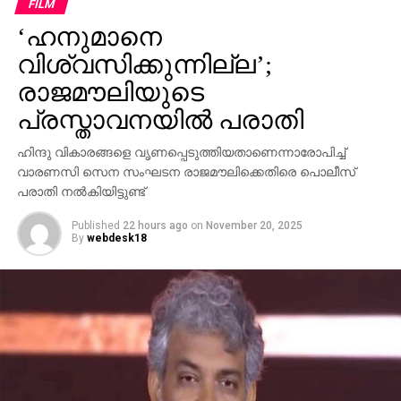
FILM
പരിഹസിച്ചു. എന്തുകൊണ്ട് ദേവസ്വം ബോര്‍ഡ്
‘ഹനുമാനെ
പോറ്റിക്കെതിരെ പരാതി നല്‍കിയില്ലെന്നും പോറ്റി
കുടുങ്ങിയാല്‍ പലരും കുടുങ്ങും എന്ന് സിപിഎമ്മിന്
വിശ്വസിക്കുന്നില്ല’;
അറിയാമായിരുന്നുവെന്നും അദ്ദേഹം കൂട്ടിച്ചേര്‍ത്തു.
രാജമൗലിയുടെ
പ്രസ്താവനയില്‍ പരാതി
ഹിന്ദു വികാരങ്ങളെ വൃണപ്പെടുത്തിയതാണെന്നാരോപിച്ച്
വാരണസി സെന സംഘടന രാജമൗലിക്കെതിരെ പൊലീസ്
പരാതി നല്‍കിയിട്ടുണ്ട്
Published
22 hours ago
on
November 20, 2025
By
webdesk18