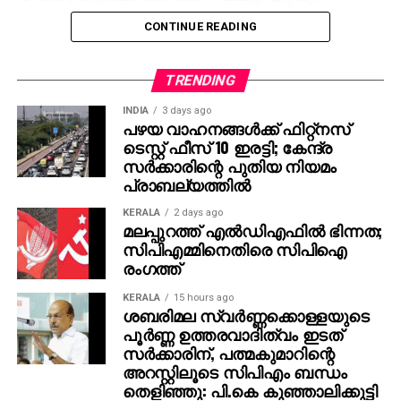
അനുയോജ്യനാണെന്ന് തോന്നിയതിനാല്‍
CONTINUE READING
എക്‌സിക്യൂട്ടീവ് പ്രൊഡ്യൂസര്‍ വിവേക് ദാമോദരന്‍
വഴിയാണ് മമ്മൂട്ടിയെ സമീപിച്ചത്. ഇതിനകം തന്നെ
തങ്ങള്‍ക്ക് മനസ്സിലുണ്ടായിരുന്നതുപോലെ തന്നെയാണ്
TRENDING
പൃഥ്വിരാജും ആ വേഷം മമ്മൂക്ക ചെയ്യണം എന്ന്
INDIA
3 days ago
നിര്‍ദേശിച്ചതെന്നും അദ്ദേഹം വെളിപ്പെടുത്തി. ജിതിന്‍
പഴയ വാഹനങ്ങള്‍ക്ക് ഫിറ്റ്‌നസ്
ടെസ്റ്റ് ഫീസ് 10 ഇരട്ടി; കേന്ദ്ര
കെ. ജോസ് പറഞ്ഞു പോലെ, വിനായകന്‍ അവതരിപ്പിച്ച
സര്‍ക്കാരിന്റെ പുതിയ നിയമം
വേഷം തന്നെയാണ് ആദ്യം പൃഥ്വിരാജിന്
പ്രാബല്യത്തില്‍
പരിഗണിച്ചത്. മമ്മൂട്ടി കമ്പനി നിര്‍മിച്ച ‘കളങ്കാവല്‍’
നവംബര്‍ 27ന് തീയേറ്ററുകളില്‍ റിലീസ് ചെയ്യും.
KERALA
2 days ago
മലപ്പുറത്ത് എല്‍ഡിഎഫില്‍ ഭിന്നത;
സിപിഎമ്മിനെതിരെ സിപിഐ
രംഗത്ത്
KERALA
15 hours ago
ശബരിമല സ്വര്‍ണ്ണക്കൊള്ളയുടെ
പൂര്‍ണ്ണ ഉത്തരവാദിത്വം ഇടത്
സര്‍ക്കാരിന്, പത്മകുമാറിന്റെ
അറസ്റ്റിലൂടെ സിപിഎം ബന്ധം
തെളിഞ്ഞു: പി.കെ കുഞ്ഞാലിക്കുട്ടി