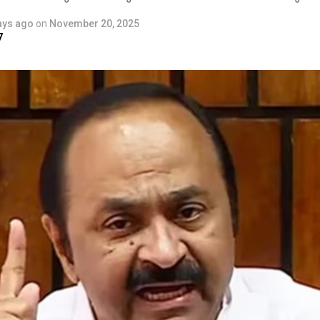
ays ago
on
November 20, 2025
7