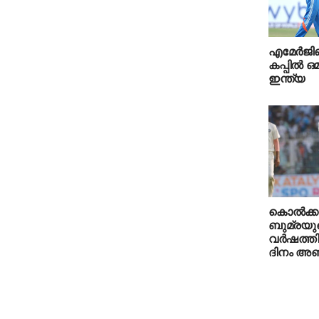
എമേര്‍ജിങ
കപ്പില്‍ 
ഇന്ത്യ
കൊല്‍ക്ക
ബുമ്രയുടെ
വര്‍ഷത്
ദിനം അഞ്ച