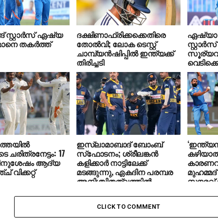
് സ്റ്റാര്‍സ് ഏഷ്യ
ദക്ഷിണാഫ്രിക്കക്കെതിരെ
ഏഷ്യാ 
ഒമാനെ തകര്‍ത്ത്
തോല്‍വി; ലോക ടെസ്റ്റ്
സ്റ്റാര്
ചാമ്പ്യന്‍ഷിപ്പില്‍ ഇന്ത്യക്ക്
സൂര്യവം
തിരിച്ചടി
വെടിക്കെട്
ത്തയില്‍
ഇസ്ലാമാബാദ് ബോംബ്
‘ഇന്ത്യന്
 ചരിത്രനേട്ടം: 17
സ്‌ഫോടനം; ശ്രീലങ്കന്‍
കഴിയാത്
തിനുശേഷം ആദ്യ
കളിക്കാര്‍ നാട്ടിലേക്ക്
കാരണവു
് വിക്കറ്റ്
മടങ്ങുന്നു, ഏകദിന പരമ്പര
മുഹമ്മദ്
അനിശ്ചിതത്വത്തില്‍
സൗരവ് 
CLICK TO COMMENT