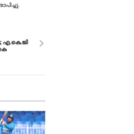
പിച്ചു.
; എ.കെ.ജി
.കെ