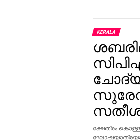
KERALA
ശബരിമ
സിപിഎ
ചോദ്യ
സുരേന്
സതീശന
ക്ഷേത്രം കൊള്ള
ഘോഷയാത്രയാണ്