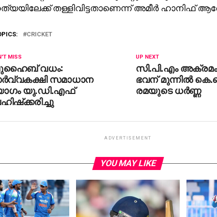
യയിലേക്ക് തള്ളിവിട്ടതാണെന്ന് അമീര്‍ ഹാനിഫ് ആരോ
OPICS:
CRICKET
'T MISS
UP NEXT
ുഹൈബ് വധം:
സി.പി.എം അക്രമം
ര്‍വ്വകക്ഷി സമാധാന
ഭവന് മുന്നില്‍ കെ
ോഗം യു.ഡി.എഫ്
രമയുടെ ധര്‍ണ്ണ
ിഷ്‌ക്കരിച്ചു
ADVERTISEMENT
YOU MAY LIKE