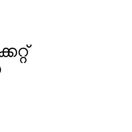
കറ്റ്
യ