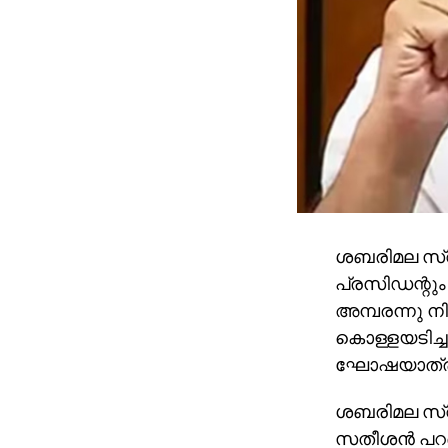
ശബരിമല സ്വ
പ്രസിഡന്റും
അമ്പരന്നു നി
കൊള്ളയടിച്ച
ഘോഷയാത്രയാ
ശബരിമല സ്വ
സതീശന്‍ പറ