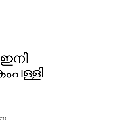
 ഇനി
ംപള്ളി
ന്ന