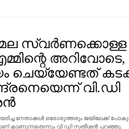
ല സ്വര്‍ണക്കൊള്ള
മ്മിന്റെ അറിവോടെ,
ം ചെയ്യേണ്ടത് കടക
ദ്രനെയെന്ന് വി.ഡി
്‍
യടിച്ച നേതാക്കള്‍ ഒരോരുത്തരും ജയിലേക്ക് പോകു
 കാണുന്നതെന്നും വി ഡി സതീശന്‍ പറഞ്ഞു.