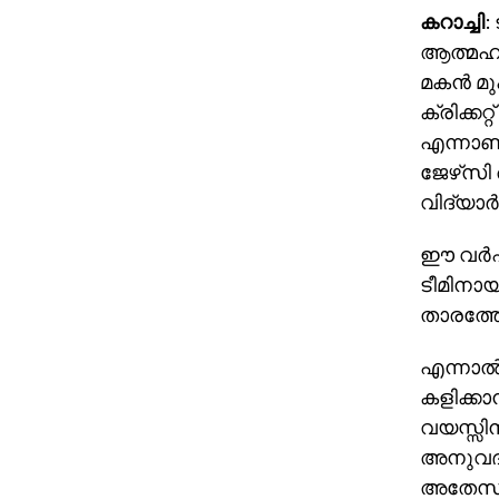
കറാച്ചി
:
ആത്മഹത്യ
മകന്‍ മ
ക്രിക്കറ
എന്നാണ്
ജേഴ്‌സി
വിദ്യാര
ഈ വര്‍ഷ
ടീമിനായ
താരത്തോട
എന്നാല്
കളിക്കാന
വയസ്സിന
അനുവദിച
അതേസമയം