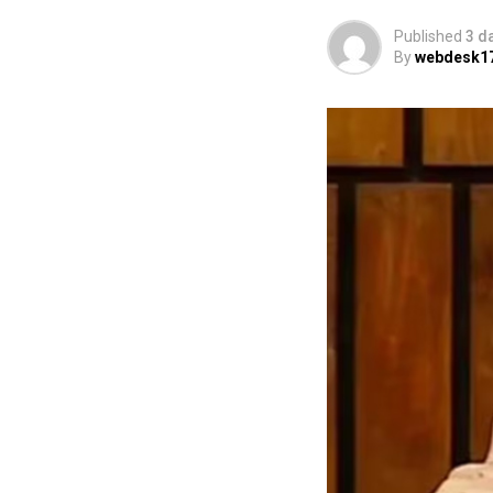
Published
3 d
By
webdesk1