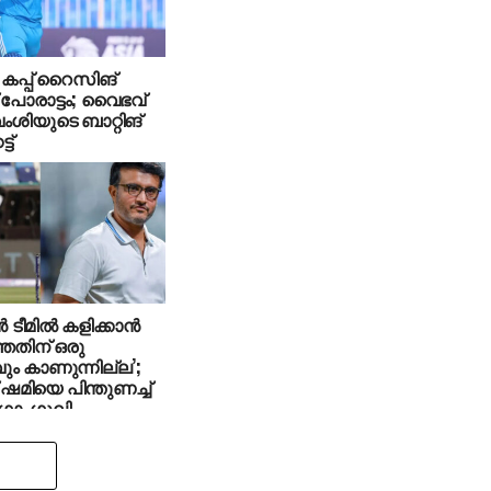
കപ്പ് റൈസിങ്
‍സ് പോരാട്ടം; വൈഭവ്
ശിയുടെ ബാറ്റിങ്
ട്
‍ ടീമില്‍ കളിക്കാന്‍
തതിന് ഒരു
ം കാണുന്നില്ല’;
 ഷമിയെ പിന്തുണച്ച്
ഗാംഗുലി