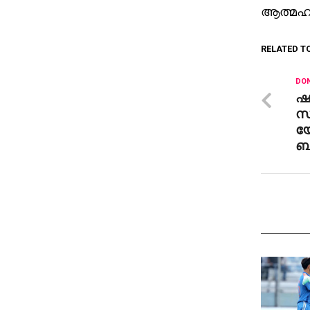
ആത്മഹത്
RELATED T
DON
ഷ
സ
യ
ബഹ