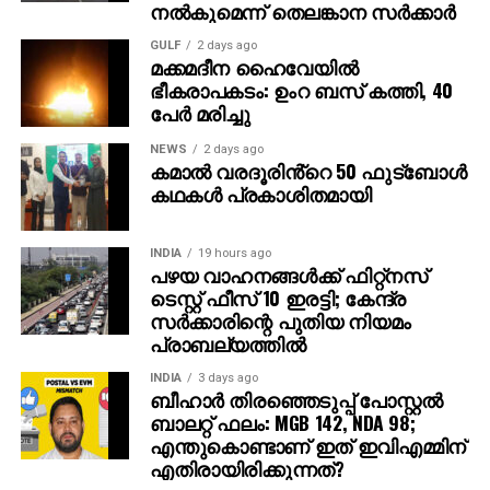
നല്‍കുമെന്ന് തെലങ്കാന സര്‍ക്കാര്‍
വ്യക്തികള്‍ക്കും സ്ഥാപനങ്ങള്‍ക്കും ഗുരുതരമായ
ഭീഷണിയാണെന്ന് ഗൂഗിള്‍ മുന്നറിയിപ്പ് നല്‍കി.
GULF
2 days ago
മക്കമദീന ഹൈവേയില്‍
നിയമാനുസൃത തൊഴിലുടമകള്‍ ഒരിക്കലും സാമ്പത്തിക
ഭീകരാപകടം: ഉംറ ബസ് കത്തി, 40
വിവരങ്ങളോ പേയ്‌മെന്റെ് ആവശ്യങ്ങളോ
പേര്‍ മരിച്ചു
ഉന്നയിക്കില്ലെന്നും ഉപയോക്താക്കള്‍ ഓണ്‍ലൈനില്‍
കൂടുതല്‍ ജാഗ്രത പാലിക്കണമെന്നും ഗൂഗിള്‍
NEWS
2 days ago
കമാൽ വരദൂരിൻ്റെ 50 ഫുട്ബോൾ
വ്യക്തമാക്കി.
കഥകൾ പ്രകാശിതമായി
INDIA
19 hours ago
പഴയ വാഹനങ്ങള്‍ക്ക് ഫിറ്റ്‌നസ്
ടെസ്റ്റ് ഫീസ് 10 ഇരട്ടി; കേന്ദ്ര
സര്‍ക്കാരിന്റെ പുതിയ നിയമം
പ്രാബല്യത്തില്‍
INDIA
3 days ago
ബീഹാർ തിരഞ്ഞെടുപ്പ് പോസ്റ്റൽ
ബാലറ്റ് ഫലം: MGB 142, NDA 98;
എന്തുകൊണ്ടാണ് ഇത് ഇവിഎമ്മിന്
എതിരായിരിക്കുന്നത്?