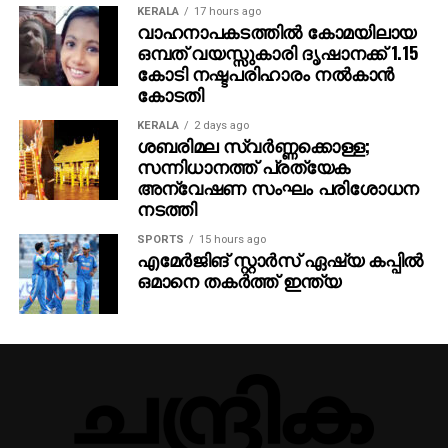
KERALA
17 hours ago
വാഹനാപകടത്തില്‍ കോമയിലായ
ഒമ്പത് വയസ്സുകാരി ദൃഷാനക്ക് 1.15
കോടി നഷ്ടപരിഹാരം നല്‍കാന്‍
കോടതി
KERALA
2 days ago
ശബരിമല സ്വര്‍ണ്ണക്കൊള്ള;
സന്നിധാനത്ത് പ്രത്യേക
അന്വേഷണ സംഘം പരിശോധന
നടത്തി
SPORTS
15 hours ago
എമേര്‍ജിങ് സ്റ്റാര്‍സ് ഏഷ്യ കപ്പില്‍
ഒമാനെ തകര്‍ത്ത് ഇന്ത്യ