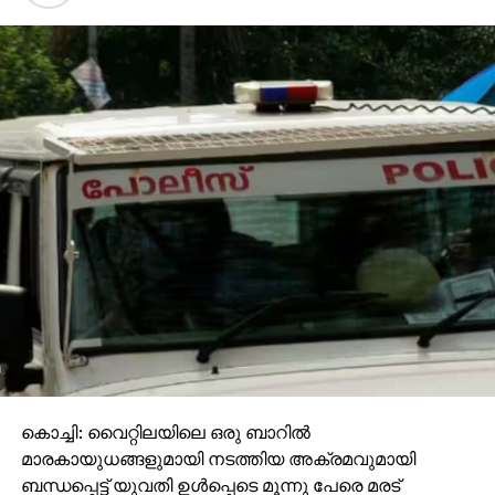
ഖത്തറും റഷ്യയും സൈനിക, ഊര്‍ജ, നിക്ഷേപ
സഹകരണം ശക്തമാക്കും
കൊച്ചി: വൈറ്റിലയിലെ ഒരു ബാറില്‍
മാരകായുധങ്ങളുമായി നടത്തിയ അക്രമവുമായി
ബന്ധപ്പെട്ട് യുവതി ഉള്‍പ്പെടെ മൂന്നു പേരെ മരട്