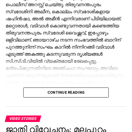
പൊലീസ് അറസ്റ്റ് ചെയ്തു. തിരുവനന്തപുരം
സ്വദേശിനി അലീന, കൊല്ലം സ്വദേശികളായ
ഷഹിന്‍ഷാ, അല്‍ അമീന്‍ എന്നിവരാണ് പിടിയിലായത്.
മറ്റൊരാള്‍, വടിവാള്‍ കൊണ്ടുവന്നതായി കണ്ടെത്തിയ
തിരുവനന്തപുരം സ്വദേശി വൈഷ്ണവ്, ഇപ്പോഴും
ഒളിവിലാണ്. ഞായറാഴ്ച നടന്ന സംഭവത്തില്‍ ബാറിന്
പുറത്തുനിന്ന് സംഘം കാറില്‍ നിന്നിറങ്ങി വടിവാള്‍
എടുത്ത് അകത്തു കടന്നുവരുന്ന ദൃശ്യങ്ങള്‍
സി.സി.ടി.വിയില്‍ വ്യക്തമായി രേഖപ്പെട്ടു.
മദ്യപിക്കുന്നതിനിടെ അഞ്ചംഗ സംഘവും അവിടെ
എത്തിയ മറ്റൊരാളുമായി തര്‍ക്കത്തിലാകുകയായിരുന്നു
ആദ്യ ഘട്ടത്തില്‍. ഇത് ചോദ്യം ചെയ്ത ബാര്‍
ജീവനക്കാരുമായി സംഘര്‍ഷം ശക്തമായി. പ്രതികളുടെ
CONTINUE READING
സംഘം ആദ്യം ബാറില്‍ നിന്ന് പുറത്തുപോയെങ്കിലും,
അലീനയും കൂട്ടരും കുറച്ച് സമയത്തിനുശേഷം
വടിവാളുമായി തിരികെ എത്തി. തുടര്‍ന്ന് ബാര്‍
ജീവനക്കാര്‍ക്ക് മര്‍ദനമേല്‍ക്കുകയും അക്രമം
VIDEO STORIES
ആവര്‍ത്തിച്ച് അഞ്ചുതവണ വരെ തിരിച്ചെത്തി
ജാതി വിവേചനം; മലപ്പുറം
ആക്രമണം നടത്തിയതായും ബാര്‍ ഉടമ നല്‍കിയ