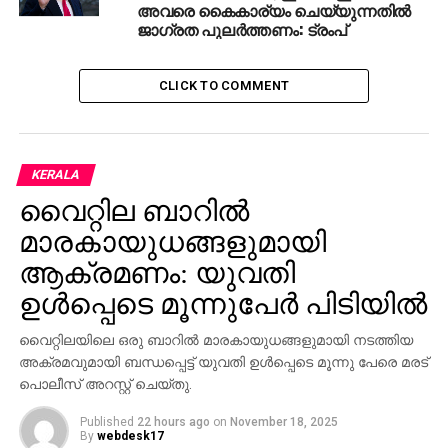
കൊണ്ടുവരാന്‍ മന്ത്രാലയം ശ്രമിക്കുന്നുണ്ട്.
അവരെ കൈകാര്യം ചെയ്യുന്നതില്‍
ജാഗ്രത പുലര്‍ത്തണം: ട്രംപ്
അന്താരാഷ്ട്ര കമ്പനികളുമായി പങ്കാളിത്ത കരാര്‍
നല്‍കാനാണ് ആലോചിക്കുന്നതെന്നും തലബ്
വെളിപ്പെടുത്തി. പ്രാദേശികമായി പ്രവര്‍ത്തിക്കുന്ന
CLICK TO COMMENT
കമ്പനികള്‍ക്ക് സര്‍ക്കാര്‍ കോണ്‍ട്രാക്റ്റുകള്‍
എളുപ്പത്തില്‍ ലഭിക്കുന്നതിനായി തയ്യാറാക്കിയ
വെബ്‌സൈറ്റാണ് മുഷ്തരിയാത്. ലോക തലത്തില്‍
തന്നെ വേറിട്ട് നില്‍ക്കുന്ന ഒരു വെബ്‌സൈറ്റാണ് ഇത്.
KERALA
രജിസ്റ്റര്‍ ചെയ്ത കമ്പനികള്‍ക്ക് കരാര്‍ ലഭിച്ചുവെന്ന
വൈറ്റില ബാറില്‍
ഉറപ്പ് വരുത്താന്‍ മന്ത്രാലയം ശ്രദ്ധിക്കുന്നുണ്ട്. ഒരു
മാരകായുധങ്ങളുമായി
കരാറും ലഭിക്കാത്തവര്‍ തങ്ങളെ സമീപിച്ചാല്‍ അനൂകൂല
ആക്രമണം: യുവതി
സമീപനം ലഭിക്കുമെന്നും തലബ് വെളിപ്പെടുത്തി.
ഉള്‍പ്പെടെ മൂന്നുപേര്‍ പിടിയില്‍
RELATED TOPICS:
FUTURE PROJECTS
QATAR
വൈറ്റിലയിലെ ഒരു ബാറില്‍ മാരകായുധങ്ങളുമായി നടത്തിയ
അക്രമവുമായി ബന്ധപ്പെട്ട് യുവതി ഉള്‍പ്പെടെ മൂന്നു പേരെ മരട്
UP NEXT
മഹാത്മാ ഗാന്ധി വധത്തില്‍ പുനരന്വേഷണം
പൊലീസ് അറസ്റ്റ് ചെയ്തു.
വേണമെന്ന ഹര്‍ജി സുപ്രീം കോടതി തളളി
Published
22 hours ago
on
November 18, 2025
DON'T MISS
By
webdesk17