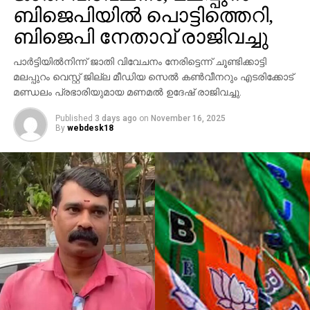
ബിജെപിയില്‍ പൊട്ടിത്തെറി,
പരാതിയില്‍ പറയുന്നു. വിദ്യാഭ്യാസ
ആവശ്യങ്ങള്‍ക്കായി എറണാകുളത്ത് എത്തിയവരാണ്
ബിജെപി നേതാവ് രാജിവച്ചു
പ്രതികളെന്ന് പൊലീസ് കണ്ടെത്തിയിട്ടുണ്ട്.
പാര്‍ട്ടിയില്‍നിന്ന് ജാതി വിവേചനം നേരിട്ടെന്ന് ചൂണ്ടിക്കാട്ടി
സംഭവത്തില്‍ അലീനയുടെ കൈക്ക് പരുക്കേല്‍ക്കുകയും
മലപ്പുറം വെസ്റ്റ് ജില്ല മീഡിയ സെല്‍ കണ്‍വീനറും എടരിക്കോട്
ചെയ്തു.
മണ്ഡലം പ്രഭാരിയുമായ മണമല്‍ ഉദേഷ് രാജിവച്ചു.
Published
3 days ago
on
November 16, 2025
By
webdesk18