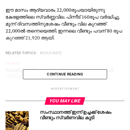
ഈ മാസം ആദ്യവാരം 22,000രൂപയായിരുന്നു
കേരളത്തിലെ സ്വര്‍ണ്ണവില. പിന്നീട് 160രൂപ വര്‍ദ്ധിച്ചു.
മൂന്ന് ദിവസത്തിനുശേഷം വീണ്ടും വില കുറഞ്ഞ്
22,000ല്‍ തന്നെയെത്തി. ഇന്നലെ വീണ്ടും പവന് 80 രൂപ
കുറഞ്ഞ് 21,920 ആയി.
RELATED TOPICS:
GOLD RATE
UP NEXT
‘ബാബുരാജ് എന്ന് കേള്‍ക്കുമ്പോഴേ ആളുകള്‍
വിധിയെഴുതും’; വെട്ടേറ്റ സംഭവത്തില്‍
CONTINUE READING
പ്രതികരിച്ച് ബാബുരാജ്
ADVERTISEMENT
DON'T MISS
വിശ്വസ്തരെ ഏല്‍പ്പിച്ച് പരപ്പന
YOU MAY LIKE
അഗ്രഹാരയിലേക്ക്; ജയില്‍ പരിസരത്ത്
നിരോധനാജ്ഞ
സംസ്ഥാനത്ത് ഇന്ന് ഉച്ചക്ക് ശേഷം
വീണ്ടും സ്വര്‍ണവില കൂടി