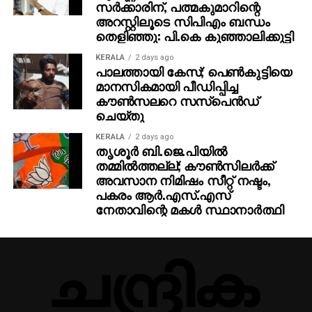
സര്‍ക്കാരിന്, പത്മകുമാറിന്റെ
അറസ്റ്റിലൂടെ സിപിഎം ബന്ധം
തെളിഞ്ഞു: പി.കെ കുഞ്ഞാലിക്കുട്ടി
KERALA
2 days ago
പാലത്തായി കേസ്; പെൺകുട്ടിയെ
മാനസികമായി പീഡിപ്പിച്ച
കൗൺസലറെ സസ്പെൻഡ്
ചെയ്തു
KERALA
2 days ago
തൃശൂര്‍ ബി.ജെ.പിയില്‍
തമ്മില്‍ത്തല്ല്; കൗണ്‍സിലര്‍ക്ക്
അവസാന നിമിഷം സീറ്റ് നഷ്ടം,
പകരം ആര്‍.എസ്.എസ്
നേതാവിന്റെ മകള്‍ സ്ഥാനാര്‍ത്ഥി