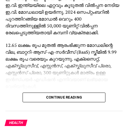
ഇ.വി. ഇന്ത്യയിലെ ഏറ്റവും കൂടുതൽ വിൽപ്പന നേടിയ
ഇ.വി. മോഡലായി ഉയർന്നു. 2024 സെപ്റ്റംബറിൽ
പുറത്തിറങ്ങിയ മോഡൽ വെറും 400
ദിവസത്തിനുള്ളിൽ 50,000 യൂണിറ്റ് വിൽപ്പന
രേഖപ്പെടുത്തിയതായി കമ്പനി വ്യക്തമാക്കി.
12.65 ലക്ഷം രൂപ മുതൽ ആരംഭിക്കുന്ന മോഡലിന്റെ
വില, ബാറ്ററി-ആസ്-എ-സർവീസ് (BaaS) സ്കീമിൽ 9.99
ലക്ഷം രൂപ വരെയും കുറയുന്നു. എക്സൈറ്റ്,
എക്സ്ക്ലൂസീവ്, എസ്സൻസ്, എക്സ്ക്ലൂസീവ് പ്രൊ,
എസ്സൻസ് പ്രൊ, 300 യൂണിറ്റുകൾ മാത്രം ഉള്ള
ഇൻസ്പയർ എഡിഷൻ എന്നിവയാണ് ലഭ്യമായ
വേരിയന്റുകൾ.
CONTINUE READING
38 kWh, 52.9 kWh എന്നീ രണ്ട് ബാറ്ററി
പാക്കുകളിലായാണ് വിൻഡ്സർ ഇ.വി. ലഭ്യമാകുന്നത്.
ആദ്യത്തെ ബാറ്ററി പാക്ക് ഒറ്റ ചാർജിൽ 332 കിമീയും
രണ്ടാമത്തെ പാക്ക് 449 കിമീയും റേഞ്ച് വാഗ്ദാനം
HEALTH
ചെയ്യുന്നു.