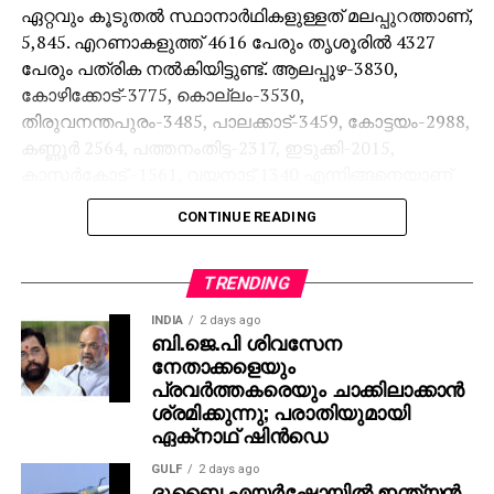
ഏറ്റവും കൂടുതല്‍ സ്ഥാനാര്‍ഥികളുള്ളത് മലപ്പുറത്താണ്,
5,845. എറണാകളുത്ത് 4616 പേരും തൃശൂരില്‍ 4327
പേരും പത്രിക നല്‍കിയിട്ടുണ്ട്. ആലപ്പുഴ-3830,
കോഴിക്കോട്-3775, കൊല്ലം-3530,
തിരുവനന്തപുരം-3485, പാലക്കാട്-3459, കോട്ടയം-2988,
കണ്ണൂര്‍ 2564, പത്തനംതിട്ട-2317, ഇടുക്കി-2015,
കാസര്‍കോട് -1561, വയനാട് 1340 എന്നിങ്ങനെയാണ്
മറ്റ് ജില്ലകളിലെ സ്ഥാനാര്‍ഥികളുടെ എണ്ണം.
CONTINUE READING
നാമനിര്‍ദേശപത്രികകളുടെ സൂക്ഷ്മപരിശോധന
ശനിയാഴ്ച രാവിലെ 10 മുതല്‍ ആരംഭിക്കും. ബന്ധപ്പെട്ട
TRENDING
വരണാധികാരികളാണ് നാമനിര്‍ദേശപത്രികകളുടെ
INDIA
2 days ago
സൂക്ഷ്മപരിശോധന നടത്തുക. നാമനിര്‍ദേശ
ബി.ജെ.പി ശിവസേന
പത്രികകളുടെ സൂക്ഷ്മ പരിശോധനാ വേളയില്‍
നേതാക്കളെയും
സ്ഥാനാര്‍ത്ഥിക്കൊപ്പം തിരഞ്ഞെടുപ്പ് ഏജന്റ്,
പ്രവര്‍ത്തകരെയും ചാക്കിലാക്കാന്‍
നിര്‍ദേശകന്‍ എന്നിവര്‍ക്കു പുറമേ സ്ഥാനാര്‍ത്ഥി എഴുതി
ശ്രമിക്കുന്നു; പരാതിയുമായി
ഏക്‌നാഥ് ഷിന്‍ഡെ
നല്‍കുന്ന ഒരാള്‍ക്കുകൂടി വരണാധികാരിയുടെ
മുറിയിലേക്ക് പ്രവേശനം അനുവദിക്കും.
GULF
2 days ago
സൂക്ഷ്മപരിശോധനാ സമയം എല്ലാ
ദുബൈ എയര്‍ഷോയില്‍ ഇന്ത്യന്‍