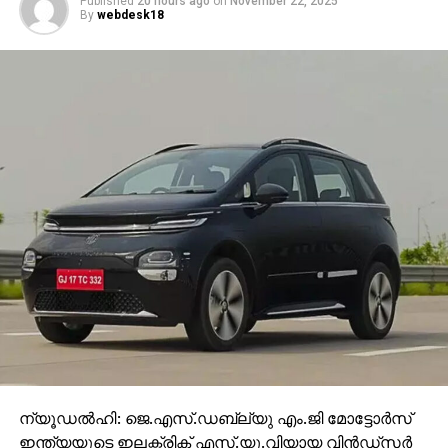
Published
20 hours ago
on
November 22, 2025
By
webdesk18
ന്യൂഡൽഹി: ജെ.എസ്‌.ഡബ്ല്യു എം.ജി മോട്ടോർസ്
ഇന്ത്യയുടെ ഇലക്ട്രിക് എസ്‌.യു.വിയായ വിൻഡ്സർ