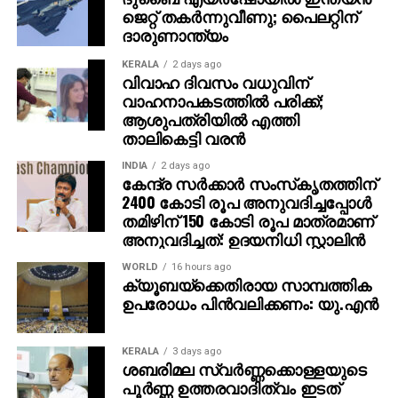
ജെറ്റ് തകര്‍ന്നുവീണു; പൈലറ്റിന്
സ്ഥാനാര്‍ത്ഥികളുടേയും നാമനിര്‍ദേശ പത്രികകള്‍
ദാരുണാന്ത്യം
പരിശോധിക്കുന്നതിനുള്ള സൗകര്യം ഇവര്‍ക്ക് ലഭിക്കും.
സൂക്ഷ്മപരിശോധനയ്ക്ക് ശേഷം സ്വീകരിക്കപ്പെട്ട
KERALA
2 days ago
പത്രികകള്‍ സമര്‍പ്പിച്ച സ്ഥാനാര്‍ഥികളുടെ പട്ടിക
വിവാഹ ദിവസം വധുവിന്
വാഹനാപകടത്തില്‍ പരിക്ക്;
റിട്ടേണിംഗ് ഓഫീസര്‍ പ്രസിദ്ധീകരിക്കും.
ആശുപത്രിയില്‍ എത്തി
താലികെട്ടി വരന്‍
INDIA
2 days ago
കേന്ദ്ര സര്‍ക്കാര്‍ സംസ്‌കൃതത്തിന്
2400 കോടി രൂപ അനുവദിച്ചപ്പോള്‍
തമിഴിന് 150 കോടി രൂപ മാത്രമാണ്
അനുവദിച്ചത്: ഉദയനിധി സ്റ്റാലിന്‍
WORLD
16 hours ago
ക്യൂബയ്ക്കെതിരായ സാമ്പത്തിക
ഉപരോധം പിന്‍വലിക്കണം: യു.എന്‍
KERALA
3 days ago
ശബരിമല സ്വര്‍ണ്ണക്കൊള്ളയുടെ
പൂര്‍ണ്ണ ഉത്തരവാദിത്വം ഇടത്