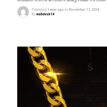
Published
1 year ago
on
November 11, 2024
By
webdesk14