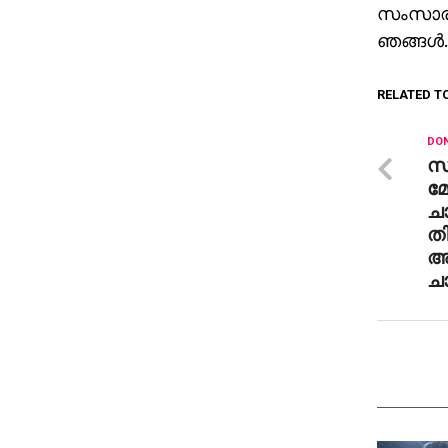
സംസാരിക
ഞങ്ങൾ.
RELATED T
DON
സ
മ
ചാ
ത
അത
ചാ