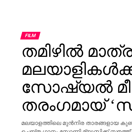
FILM
തമിഴിൽ മാത്
മലയാളികൾക്കുമ
സോഷ്യൽ മ
തരംഗമായ് ‘
മലയാളത്തിലെ മുൻനിര താരങ്ങളായ കുഞ്ചാ
ചെയ്ത ഗാനം സോണി മ്യൂസിക്ക് സൗത്ത്’ന്