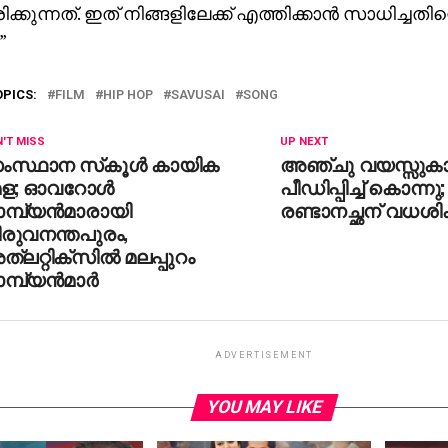
്കുന്നത്. ഇത് നിങ്ങളിലേക്ക് എത്തിക്കാൻ സാധിച്ചതിന്
”
OPICS:
FILM
HIP HOP
SAVUSAI
SONG
'T MISS
UP NEXT
ംസ്ഥാന സ്‌കൂള്‍ കായിക
അഞ്ചു വയസ്സുക
േള; ഓവറോള്‍
പീഡിപ്പിച്ച് കൊന്നു;
മ്പ്യന്‍മാരായി
രണ്ടാനച്ഛന് വധശി
ിരുവനന്തപുരം,
്ലറ്റിക്സില്‍ മലപ്പുറം
മ്പ്യന്‍മാര്‍
ADVERTISEMENT
YOU MAY LIKE