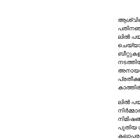
ആശ്വിന്
പതിനഞ്
ലിൽ പയ്
ചെയ്യാറ
ബീറ്റു
നടത്തിയ
അനായാസ
പ്രതീക്
കാത്തിരി
ലിൽ പയ
നിർമ്മാ
നിമിഷങ്
പുതിയ 
കലാപരവ