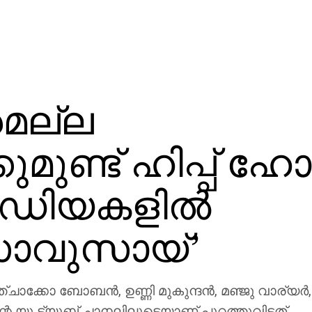
രമല്ല
ുണ്ട് ഹിപ്പ് ഹോപ്
ീഡിയകളിൽ
സാവുസായ്’
ക്കോ ബോബൻ, ഉണ്ണി മുകുന്ദൻ, മഞ്ജു വാര്യർ, 
റ യു ട്യൂബ് ചാനലിലൂടെയാണ് പുറത്തുവിട്ടത്