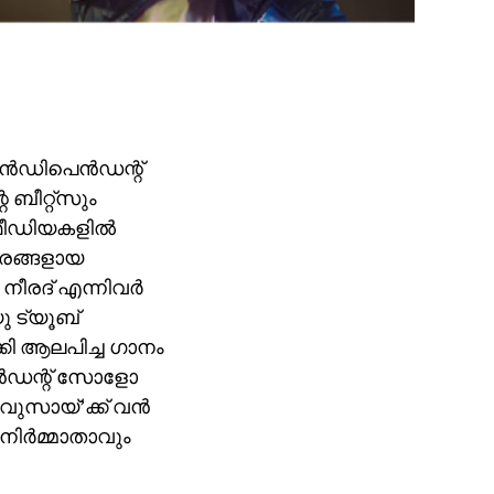
ന ഇൻഡിപെൻഡന്റ്
ബീറ്റ്സും
മീഡിയകളിൽ
ാരങ്ങളായ
നീരദ് എന്നിവർ
ു ട്യൂബ്
കി ആലപിച്ച ഗാനം
പെൻഡന്റ് സോളോ
വുസായ്’ക്ക് വൻ
നിർമ്മാതാവും