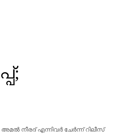
പ്;
അമൽ നീരദ് എന്നിവർ ചേർന്ന് റിലീസ്