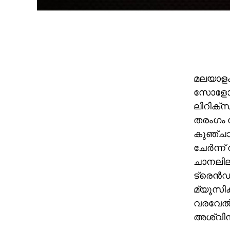
മലയാളം 
സോളോ മ്
ലിറിക്
തരംഗം സ
കുഞ്ചാക
ചേർന്ന്
ചാനലിലൂ
ട്രെൻഡ
മ്യൂസിക
വരവേൽപ്
അശ്വിന