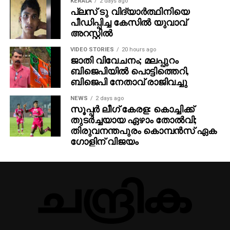
KERALA
2 days ago
പ്ലസ് ടു വിദ്യാര്‍ത്ഥിനിയെ
പീഡിപ്പിച്ച കേസില്‍ യുവാവ്
അറസ്റ്റില്‍
VIDEO STORIES
20 hours ago
ജാതി വിവേചനം; മലപ്പുറം
ബിജെപിയില്‍ പൊട്ടിത്തെറി,
ബിജെപി നേതാവ് രാജിവച്ചു
NEWS
2 days ago
സൂപ്പര്‍ ലീഗ് കേരള: കൊച്ചിക്ക്
തുടര്‍ച്ചയായ ഏഴാം തോല്‍വി;
തിരുവനന്തപുരം കൊമ്പന്‍സ് ഏക
ഗോളിന് വിജയം