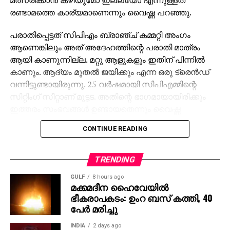
രണ്ടാമത്തെ കാര്യമാണെന്നും വൈഷ്ണ പറഞ്ഞു.
പരാതിപ്പെട്ടത് സിപിഎം ബ്രാഞ്ച് കമ്മറ്റി അംഗം
ആണെങ്കിലും അത് അദേഹത്തിന്റെ പരാതി മാത്രം
ആയി കാണുന്നില്ല. മറ്റു ആളുകളും ഇതിന് പിന്നില്‍
കാണും. ആദ്യം മുതല്‍ ജയിക്കും എന്ന ഒരു ട്രെന്‍ഡ്
വന്നിട്ടുണ്ടായിരുന്നു. 25 വര്‍ഷമായി സിപിഎമ്മിന്റെ
സിറ്റിംഗ് സീറ്റാണ് മുട്ടട. അതിന്റെ ഭാഗമായായിരിക്കും
ഇത്തരം സംഭവങ്ങള്‍ ഉണ്ടായതെന്നും വൈഷ്ണ
പ്രതികരിച്ചു.
CONTINUE READING
കോടതിയെ സമീപിക്കണോ തെരഞ്ഞെടുപ്പ് കമ്മീഷനെ
സമീപിക്കണമോ എന്ന് പാര്‍ട്ടി തീരുമാനിക്കുമെന്നും
TRENDING
വൈഷ്ണ വ്യക്തമാക്കി.
GULF
8 hours ago
മക്കമദീന ഹൈവേയില്‍
അതേസമയം, പരാതിക്കാരനായ ധനേഷ് കുമാര്‍
ഭീകരാപകടം: ഉംറ ബസ് കത്തി, 40
അയാളുടെ വിലാസത്തില്‍ 20 പേരുടെ വോട്ട്
പേര്‍ മരിച്ചു
ചേര്‍ത്തിട്ടുണ്ടെന്ന് ഡിസിസി ഭാരവാഹി മുട്ടട അജിത്
പറഞ്ഞു. മുട്ടട വാര്‍ഡിലെ അഞ്ചാം നമ്പര്‍ ബൂത്തില്‍
INDIA
2 days ago