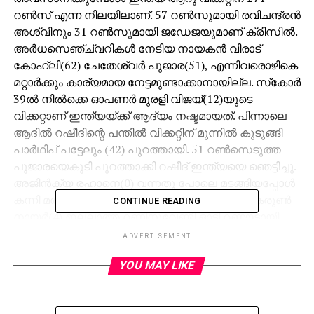
റണ്‍സ് എന്ന നിലയിലാണ്. 57 റണ്‍സുമായി രവിചന്ദ്രന്‍
അശ്വിനും 31 റണ്‍സുമായി ജഡേജയുമാണ് ക്രീസില്‍.
അര്‍ധസെഞ്ച്വറികള്‍ നേടിയ നായകന്‍ വിരാട്
കോഹ്ലി(62) ചേതേശ്വര്‍ പൂജാര(51), എന്നിവരൊഴികെ
മറ്റാര്‍ക്കും കാര്യമായ നേട്ടമുണ്ടാക്കാനായില്ല. സ്‌കോര്‍
39ല്‍ നില്‍ക്കെ ഓപണര്‍ മുരളി വിജയ്(12)യുടെ
വിക്കറ്റാണ് ഇന്ത്യയ്ക്ക് ആദ്യം നഷ്ടമായത്. പിന്നാലെ
ആദില്‍ റഷീദിന്റെ പന്തില്‍ വിക്കറ്റിന് മുന്നില്‍ കുടുങ്ങി
പാര്‍ഥിപ് പട്ടേലും (42) പുറത്തായി. 51 റണ്‍സെടുത്ത
പൂജാരയെകൂടി പുറത്താക്കി റഷീദ് ഇന്ത്യയെ ഞെട്ടിച്ചു.
അജിന്‍ക്യ രഹാനെ(0) വന്നതു പോലെ മടങ്ങിയപ്പോള്‍
കന്നി മത്സരം കളിക്കാനിറങ്ങിയ മലയാളി താരം കരുണ്‍
CONTINUE READING
നായര്‍(4) ഇല്ലാത്ത റണ്ണിനുവേണ്ടി ഓടി റണ്ണൗട്ടായി.
അഞ്ചു വിക്കറ്റിന് 156 എന്ന നിലയില്‍ വന്‍ തകര്‍ച്ചയെ
ADVERTISEMENT
നേരിട്ട ഇന്ത്യയെ ക്യാപ്റ്റന്‍ കോലി അശ്വിനുമൊത്ത്
YOU MAY LIKE
നടത്തിയ ചെറുത്തു നില്‍പാണ് കരകയറാന്‍
സഹായിച്ചത്. ആറിന് 204 എന്ന നിലയില്‍ ഒത്തു ചേര്‍ന്ന
ജഡേജയും അശ്വിനും ഇതിനോടകം 68 റണ്‍സ്