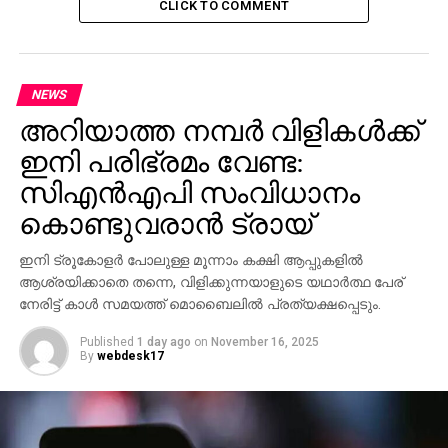
കൂട്ടിച്ചേര്‍ത്തിട്ടുണ്ട്. ഇംഗ്ലണ്ടിനു വേണ്ടി ആദില്‍ റഷീദ്
CLICK TO COMMENT
മൂന്നും ബെന്‍സ്‌റ്റോക്‌സ് രണ്ടും വിക്കറ്റ് വീഴ്ത്തി. നേരത്തെ
എട്ടിന് 268 എന്ന നിലയില്‍ ബാറ്റിങ് പുനരാരംഭിച്ച
ഇംഗ്ലണ്ടിന്റെ ആദ്യ ഇന്നിങ്‌സ് 283 റണ്‍സിന്
NEWS
അവസാനിച്ചിരുന്നു. ഇന്ത്യക്കു വേണ്ടി മുഹമ്മദ് ഷമി
മൂന്നു വിക്കറ്റുകളും ഉമേഷ് യാദവ്, അശ്വിന്‍, ജഡേജ
അറിയാത്ത നമ്പര്‍ വിളികള്‍ക്ക്
എന്നിവര്‍ രണ്ടു വിക്കറ്റു വീതവും വീഴ്ത്തി.
ഇനി പരിഭ്രമം വേണ്ട:
സിഎന്‍എപി സംവിധാനം
RELATED TOPICS:
കൊണ്ടുവരാന്‍ ട്രായ്
UP NEXT
മുജാഹിദ് ഐക്യത്തിന് അംഗീകാരം;
ഇനി ട്രൂകോളര്‍ പോലുള്ള മൂന്നാം കക്ഷി ആപ്പുകളില്‍
കെ.എന്‍.എം ഐക്യ സമ്മേളനം ഡിസംബറില്‍
ആശ്രയിക്കാതെ തന്നെ, വിളിക്കുന്നയാളുടെ യഥാര്‍ത്ഥ പേര്
നേരിട്ട് കാള്‍ സമയത്ത് മൊബൈലില്‍ പ്രത്യക്ഷപ്പെടും.
DON'T MISS
നോട്ടുകള്‍ പിന്‍വലിച്ചത് ആര്‍.ബി.ഐ
നിര്‍ദേശപ്രകാരമെന്ന് രവിശങ്കര്‍ പ്രസാദ്
Published
1 day ago
on
November 16, 2025
By
webdesk17