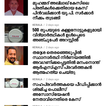
മുഹമ്മദ് അഖ്‌ലാഖ് കേസിലെ
ആണ് വോട്ട് ചേര്‍ത്തത്. രണ്ടു മുറി വീട്ടില്‍
പ്രതികള്‍ക്കെതിരായ കേസ്
എങ്ങനെയാണ് 20 പേര്‍ താമസിക്കുക എന്നും
പിന്‍വലിക്കാന്‍ യു.പി. സര്‍ക്കാര്‍
ഇതിനെതിരെയും കോടതിയെ സമീപിക്കുമെന്നും അജിത്
നീക്കം തുടങ്ങി
കൂട്ടിച്ചേര്‍ത്തു.
KERALA
2 days ago
500 രൂപയുടെ കള്ളനോട്ടുകളുമായി
വിദ്യാര്‍ത്ഥികള്‍ ഉള്‍പ്പെടെ
അഞ്ചുപേര്‍ അറസ്റ്റില്‍
KERALA
2 days ago
തദ്ദേശ തെരഞ്ഞെടുപ്പില്‍
സ്ഥാനാര്‍ത്ഥി നിര്‍ണയത്തില്‍
അവഗണിക്കപ്പെട്ടതില്‍ മനംനൊന്ത്
ആര്‍എസ്എസ് പ്രവര്‍ത്തകന്‍
ആത്മഹത്യ ചെയ്തു
KERALA
2 days ago
സഹപ്രവര്‍ത്തകയെ പീഡിപ്പിക്കാന്‍
ശ്രമിച്ച പൊലീസ്
അസോസിയേഷന്‍
നേതാവിനെതിരെ കേസ്