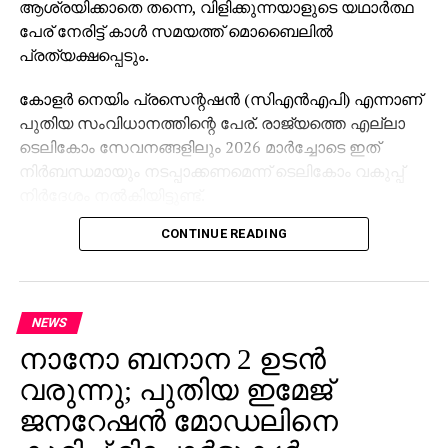
ആശ്രയിക്കാതെ തന്നെ, വിളിക്കുന്നയാളുടെ യഥാര്‍ത്ഥ
പേര് നേരിട്ട് കാള്‍ സമയത്ത് മൊബൈലില്‍
പ്രത്യക്ഷപ്പെടും.
കോളര്‍ നെയിം പ്രസെന്റഷന്‍ (സിഎന്‍എപി) എന്നാണ്
പുതിയ സംവിധാനത്തിന്റെ പേര്. രാജ്യത്തെ എല്ലാ
ടെലികോം സേവനങ്ങളിലും 2026 മാര്‍ച്ചോടെ ഇത്
നിര്‍ബന്ധമായും നടപ്പാക്കണമെന്ന് ടെലികോം വകുപ്പ്
നിര്‍ദേശം നല്‍കിയിട്ടുണ്ട്.
CONTINUE READING
വിശ്വാസ്യത വര്‍ധിപ്പിക്കുകയും തട്ടിപ്പ്, സ്പാം,
ആള്‍മാറാട്ടം എന്നീ പ്രശ്‌നങ്ങള്‍ കുറയ്ക്കുകയും
ചെയ്യുകയാണ് സംവിധാനത്തിന്റെ ലക്ഷ്യം. 4ജി
, 5ജി നെറ്റ്വര്‍ക്കുകളില്‍ ചില നഗരങ്ങളിലെ പരീക്ഷണ
NEWS
പ്രവര്‍ത്തനങ്ങള്‍ വിജയകരമായി പൂര്‍ത്തിയായതായി
നാനോ ബനാന 2 ഉടന്‍
ട്രായ് അറിയിച്ചു.
വരുന്നു; പുതിയ ഇമേജ്
നിലവില്‍ ട്രൂകോളര്‍ തുടങ്ങിയ ആപ്പുകള്‍ കാള്‍
ജനറേഷന്‍ മോഡലിനെ
ചെയ്യുന്നയാളുടെ പേര് പ്രദര്‍ശിപ്പിക്കുന്നുണ്ടെങ്കിലും,