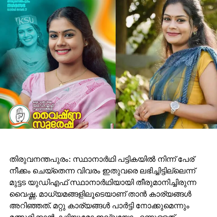
അന്തിമ ചിത്രം കൂടുതല്‍ യാഥാര്‍ഥ്യത്തോടും
കൃത്യതയോടും കൂടി ലഭ്യമാക്കും. നാനോ ബനാന 2
ജെമിനി 3 പ്രോ ഇമേജ് മോഡലിലാണ്
പ്രവര്‍ത്തിക്കുന്നത്.
പ്രശസ്തരുടേതടക്കം ഉയര്‍ന്ന കൃത്യതയുള്ള
ചിത്രങ്ങള്‍ സൃഷ്ടിക്കാനും വ്യത്യസ്ത
പശ്ചാത്തലങ്ങളില്‍ ക്രിയേറ്റീവ് പ്രോംപ്റ്റുകള്‍
ഉപയോഗിച്ച് അവയെ ഇഷ്ടാനുസൃതമാക്കാനും നാനോ
ബനാന 2 സഹായിക്കുന്നുവെന്നാണ് റിപ്പോര്‍ട്ടുകള്‍.
ഉപയോക്താക്കളുടെ ചിത്രങ്ങള്‍ എഡിറ്റ് ചെയ്യാനായി
‘എഡിറ്റ് വിത്ത് ജെമിനി’ എന്ന ഫീച്ചറും ലഭ്യമാകും.
തിരുവനന്തപുരം: സ്ഥാനാര്‍ഥി പട്ടികയില്‍ നിന്ന് പേര്
നീക്കം ചെയ്‌തെന്ന വിവരം ഇതുവരെ ലഭിച്ചിട്ടില്ലെന്ന്
മുട്ടട യുഡിഎഫ് സ്ഥാനാര്‍ഥിയായി തീരുമാനിച്ചിരുന്ന
വൈഷ്ണ. മാധ്യമങ്ങളിലൂടെയാണ് താന്‍ കാര്യങ്ങള്‍
അറിഞ്ഞത്. മറ്റു കാര്യങ്ങള്‍ പാര്‍ട്ടി നോക്കുമെന്നും
മത്സരിക്കാന്‍ കഴിയുമോ ഇല്ലയോ എന്നുള്ളത്