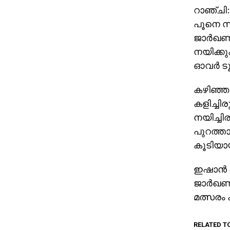
റാഞ്ചി:
പൂനെ സൂ
ജാര്‍ഖണ
നയിക്കു
ഓവര്‍ ട
കഴിഞ്ഞ
കളിച്ചി
നയിച്ചിര
പുറത്താ
കൂടിയാ
ഇഷാന്‍ 
ജാര്‍ഖണ
മത്സരം 
RELATED T