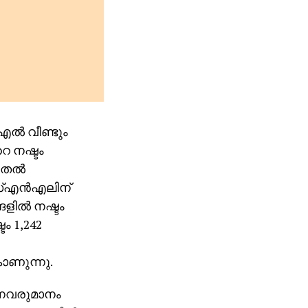
്‍ വീണ്ടും
റെ നഷ്ടം
തല്‍
സ്എന്‍എലിന്
ളില്‍ നഷ്ടം
ം 1,242
ാണുന്നു.
തനവരുമാനം