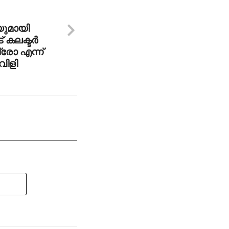
ിയുമായി
കലക്ടര്‍
്രോ എന്ന്
വിളി