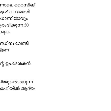
പിന്നാലെ റൈസിങ്
ക് ആശ്വാസമായി
നെ ധോണിയാവും
ംഭിക്കുന്ന 50
്കുക.
്ഡിനു വേണ്ടി
മിനെ
ന്റെ ഉപദേശകന്‍
്രമുഖരടങ്ങുന്ന
ോഫിയില്‍ ആദ്യ