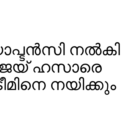
പ്ടന്‍സി നല്‍കി
 വിജയ് ഹസാരെ
ടീമിനെ നയിക്കും