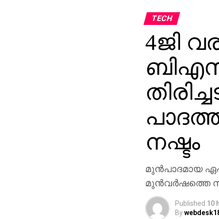
TECH
4ജി വരു
ബിഎസ
തിരിച്ച
പാദത്
നഷ്ടം
മുന്‍പാദമായ ഏപ്
മുന്‍വര്‍ഷത്തെ 
Published
10 
By
webdesk1