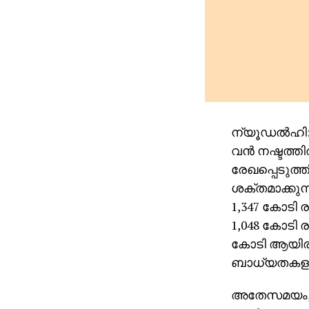
ന്യൂഡല്‍ഹി
വന്‍ നഷ്ടത്ത
രേഖപ്പെടുത്
ശക്തമാക്കുന
1,347 കോടി ര
1,048 കോടി ര
കോടി ആയിരുന
ബാധ്യതകളുട
അതേസമയം, 4