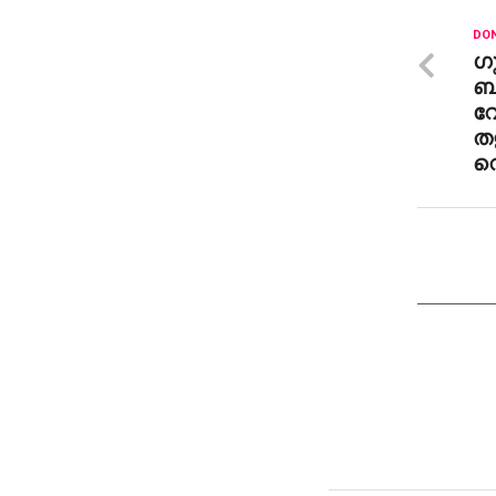
DON
ഗ
ബ
വേ
തള
വെ