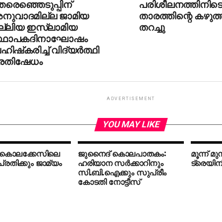
രെഞ്ഞെടുപ്പിന്
പരിശീലനത്തിനിട
നുവാദമില്ല ജാമിയ
താരത്തിന്റെ കഴുത്ത
ില്ലിയ ഇസ്ലാമിയ
തറച്ചു
്ഥാപകദിനാഘോഷം
ിഷ്‌കരിച്ച് വിദ്യര്‍ത്ഥി
്രതിഷേധം
ADVERTISEMENT
YOU MAY LIKE
 കൊലക്കേസിലെ
ജുനൈദ് കൊലപാതകം:
മൂന്ന് മു
്രതിക്കും ജാമ്യം
ഹരിയാന സര്‍ക്കാറിനും
ട്രെയിനില
സി.ബി.ഐക്കും സുപ്രീം
കോടതി നോട്ടീസ്