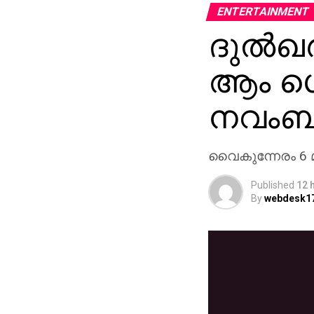
ENTERTAINMENT
ദുല്‍ഖ
ആം ഗെയ
നവംബര്
വൈകുന്നേരം 6 മണി
Published
12 
By
webdesk1