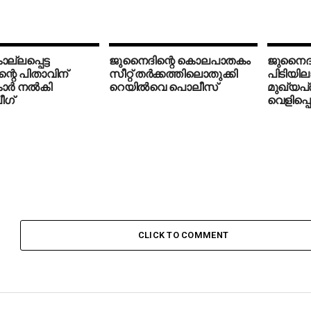
ല്ലപ്പെട്ട
ജുനൈദിന്റെ കൊലപാതകം
ജുനൈദ്
്റെ പിതാവിന്
സീറ്റ് തര്‍ക്കത്തിലൊതുക്കി
പിടിയി
ാര്‍ നല്‍കി
റെയില്‍വെ പൊലീസ്
മുഖ്യപ്
ീഗ്
വെളിപ്
CLICK TO COMMENT