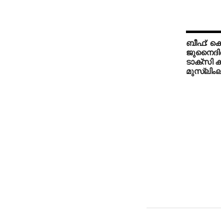
ബീഫ്: കൊ
ജുനൈദിന
ടാക്‌സി ക
മുസ്‌ലിംല