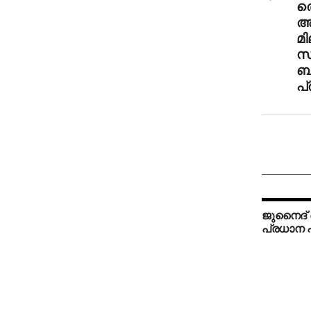
തെ
അ
മ
സ
ബഹ
പ
ജുനൈദ്
പ്രധാന പ