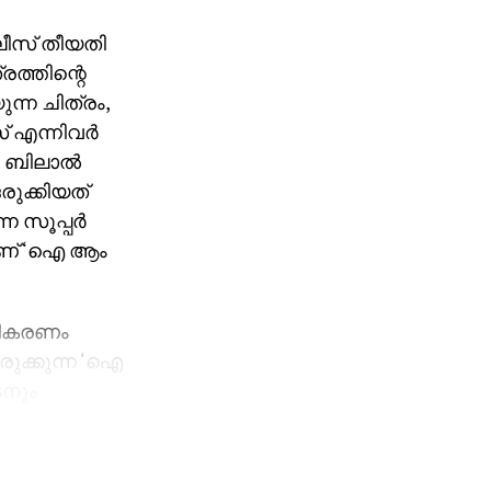
ിലീസ് തീയതി
രത്തിന്റെ
ന്ന ചിത്രം,
് എന്നിവര്‍
, ബിലാല്‍
രുക്കിയത്
സൂപ്പര്‍
മാണ് ‘ഐ ആം
്രീകരണം
രുക്കുന്ന ‘ഐ
ടനും
ികാ താരം
െജിഎഫ്
്രങ്ങളുടെ