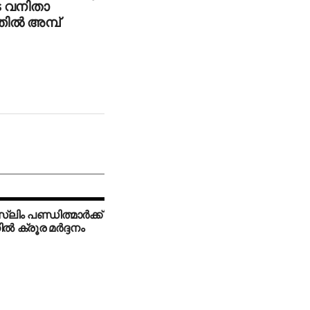
െ വനിതാ
ില്‍ അമ്പ്
സ്ലിം പണ്ഡിത്മാര്‍ക്ക്
്‍ ക്രൂര മര്‍ദ്ദനം