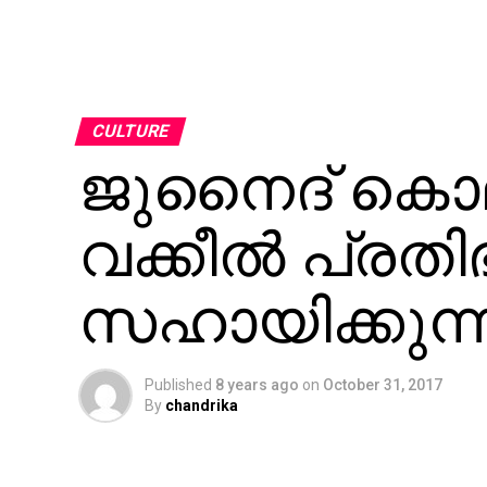
CULTURE
ജുനൈദ് കൊലപ
വക്കീല്‍ പ്രത
സഹായിക്കുന്
Published
8 years ago
on
October 31, 2017
By
chandrika