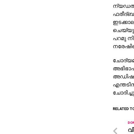
ന്യഡല്
ഫരീദ്ബ
ഇടക്കാല
ചെയ്യു
പറമു നിര
നരേഷിന
ചോദ്യമാ
അഭിഭാഷക
അഡിഷണല്
എന്തടി
ചോദിച്ചു
RELATED T
DON
വി