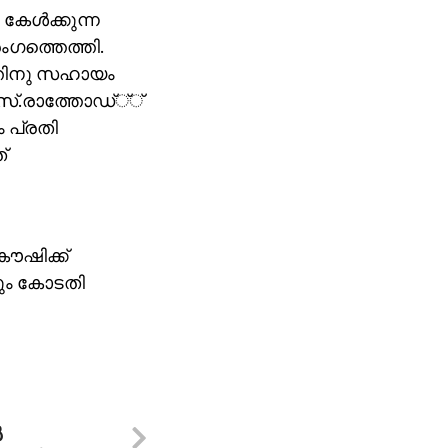
ള്‍ക്കുന്ന
ംഗത്തെത്തി.
ത്തിനു സഹായം
സ്.രാത്തോഡ്്്
ാം പ്രതി
്
കൗഷിക്ക്
നും കോടതി
‍