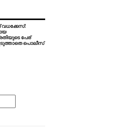
 വധക്കേസ്:
ലായ
രതിയുടെ പേര്
പെടുത്താതെ പൊലീസ്