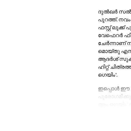
ദുല്‍ഖര്‍ സല
പുറത്ത്. നവം
ഫസ്റ്റ് ലുക്
വേഫെറര്‍ ഫില
ചേര്‍ന്നാണ് ന
മൊയ്തു എന്നി
ആദര്‍ശ് സുക
ഹിറ്റ് ചിത്
ഗെയിം’.
ഇപ്പൊള്‍ ഈ ബ
പുരോഗമിക്കു
ആം ഗെയിം’ ല്
സംവിധായകനുമാ
സംയുക്ത വിശ
സീരിസ്, കൈതി