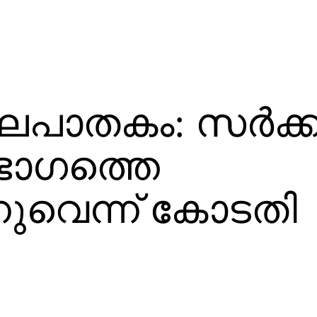
ാതകം: സര്‍ക്കാ
ിഭാഗത്തെ
നുവെന്ന് കോടതി