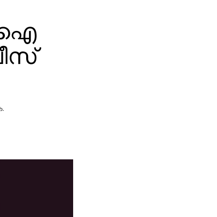
 ‘ ഐ
ലീസ്
.