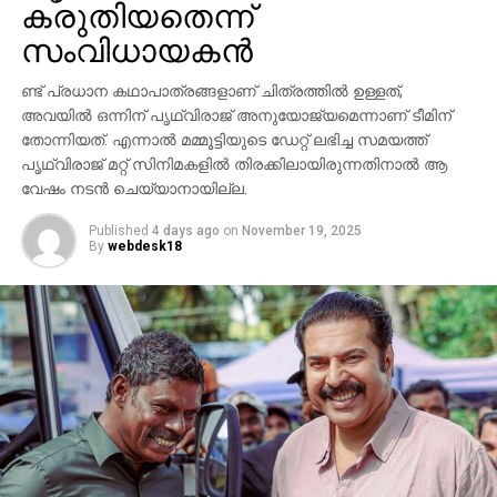
കരുതിയതെന്ന്
സാന്നിധ്യം ഇവന്റിനെ ദേശീയ തലത്തില്‍ തന്നെ
ശ്രദ്ധേയമാക്കി. ചിത്രത്തില്‍ പ്രിയങ്ക ചോപ്ര
സംവിധായകന്‍
മന്ദാകിനിയായി, പൃഥ്വിരാജ് സുകുമാരന്‍ കുംബയായി
പ്രത്യക്ഷപ്പെടും. 2027ലെ സങ്ക്രാന്തി റിലീസിനായി
ണ്ട് പ്രധാന കഥാപാത്രങ്ങളാണ് ചിത്രത്തില്‍ ഉള്ളത്,
‘വാരണസി’ ഒരുക്കപ്പെടുന്നുണ്ട്. എന്നാല്‍
അവയില്‍ ഒന്നിന് പൃഥ്വിരാജ് അനുയോജ്യമെന്നാണ് ടീമിന്
തോന്നിയത്. എന്നാല്‍ മമ്മൂട്ടിയുടെ ഡേറ്റ് ലഭിച്ച സമയത്ത്
ചിത്രത്തെക്കാള്‍ വലിയ ചര്‍ച്ചയാകുന്നത്
പൃഥ്വിരാജ് മറ്റ് സിനിമകളില്‍ തിരക്കിലായിരുന്നതിനാല്‍ ആ
സംവിധായകന്റെ പ്രസ്താവനയും അതിനുശേഷം
വേഷം നടന്‍ ചെയ്യാനായില്ല.
ഉയര്‍ന്ന പ്രതിഷേധങ്ങളുമാണ്.
Published
4 days ago
on
November 19, 2025
By
webdesk18