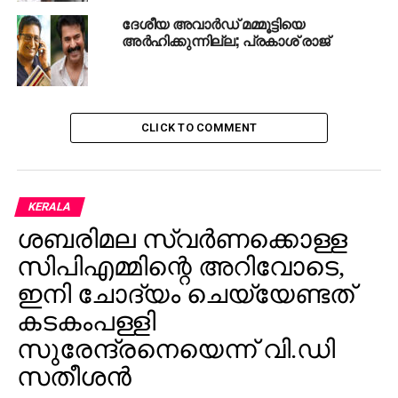
KERALA FILM AWARDS-2017
MOVIE
ദേശീയ അവാര്‍ഡ് മമ്മൂട്ടിയെ
STATE FILM AWARDS-2018
SURAJ VENJARAMOOD
അര്‍ഹിക്കുന്നില്ല; പ്രകാശ് രാജ്
UP NEXT
ത്രിരാഷ്ട്ര ടി-20: കടുവകളെ മെരുക്കി ഇന്ത്യ;
ആറ് വിക്കറ്റ് ജയം
DON'T MISS
CLICK TO COMMENT
ഒരുപാട് കൊതിച്ചിരുന്നു: ഇന്ദ്രന്‍സ്
KERALA
ശബരിമല സ്വര്‍ണക്കൊള്ള
സിപിഎമ്മിന്റെ അറിവോടെ,
ഇനി ചോദ്യം ചെയ്യേണ്ടത്
കടകംപള്ളി
സുരേന്ദ്രനെയെന്ന് വി.ഡി
സതീശന്‍