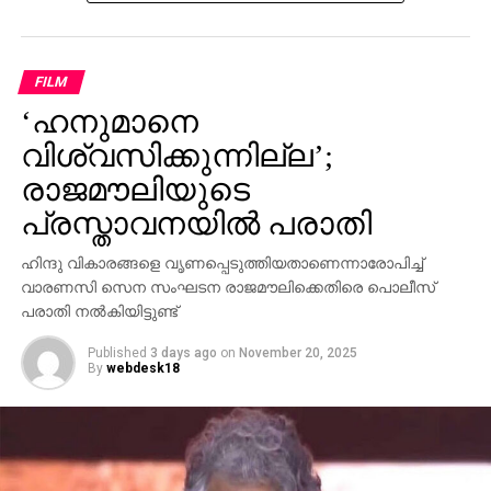
സ്വന്തം നേതാക്കള്‍ ജയിലിലേക്ക് പോകുമ്പോള്‍
പാര്‍ട്ടിക്ക് ഒരു കുഴപ്പവുമില്ലെന്ന് പറയാന്‍ എം.വി
ഗോവിന്ദന് മാത്രമേ കഴിയൂവെന്നും വി.ഡി സതീശന്‍
FILM
പരിഹസിച്ചു. എന്തുകൊണ്ട് ദേവസ്വം ബോര്‍ഡ്
‘ഹനുമാനെ
പോറ്റിക്കെതിരെ പരാതി നല്‍കിയില്ലെന്നും പോറ്റി
കുടുങ്ങിയാല്‍ പലരും കുടുങ്ങും എന്ന് സിപിഎമ്മിന്
വിശ്വസിക്കുന്നില്ല’;
അറിയാമായിരുന്നുവെന്നും അദ്ദേഹം കൂട്ടിച്ചേര്‍ത്തു.
രാജമൗലിയുടെ
പ്രസ്താവനയില്‍ പരാതി
ഹിന്ദു വികാരങ്ങളെ വൃണപ്പെടുത്തിയതാണെന്നാരോപിച്ച്
വാരണസി സെന സംഘടന രാജമൗലിക്കെതിരെ പൊലീസ്
പരാതി നല്‍കിയിട്ടുണ്ട്
Published
3 days ago
on
November 20, 2025
By
webdesk18