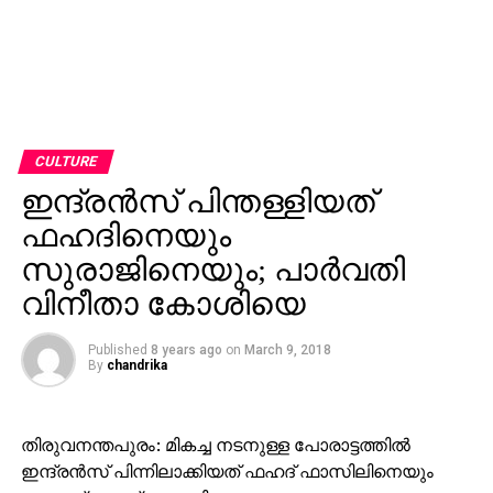
CULTURE
ഇന്ദ്രന്‍സ് പിന്തള്ളിയത്
ഫഹദിനെയും
സുരാജിനെയും; പാര്‍വതി
വിനീതാ കോശിയെ
Published
8 years ago
on
March 9, 2018
By
chandrika
തിരുവനന്തപുരം: മികച്ച നടനുള്ള പോരാട്ടത്തില്‍
ഇന്ദ്രന്‍സ് പിന്നിലാക്കിയത് ഫഹദ് ഫാസിലിനെയും