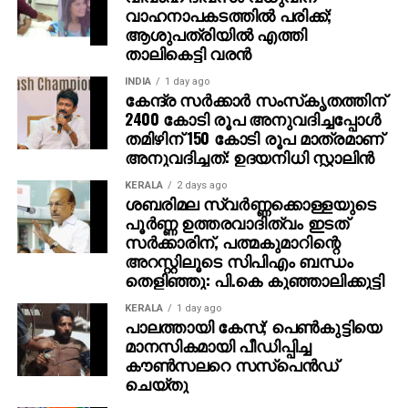
വാഹനാപകടത്തില്‍ പരിക്ക്;
ആശുപത്രിയില്‍ എത്തി
താലികെട്ടി വരന്‍
INDIA
1 day ago
കേന്ദ്ര സര്‍ക്കാര്‍ സംസ്‌കൃതത്തിന്
2400 കോടി രൂപ അനുവദിച്ചപ്പോള്‍
തമിഴിന് 150 കോടി രൂപ മാത്രമാണ്
അനുവദിച്ചത്: ഉദയനിധി സ്റ്റാലിന്‍
KERALA
2 days ago
ശബരിമല സ്വര്‍ണ്ണക്കൊള്ളയുടെ
പൂര്‍ണ്ണ ഉത്തരവാദിത്വം ഇടത്
സര്‍ക്കാരിന്, പത്മകുമാറിന്റെ
അറസ്റ്റിലൂടെ സിപിഎം ബന്ധം
തെളിഞ്ഞു: പി.കെ കുഞ്ഞാലിക്കുട്ടി
KERALA
1 day ago
പാലത്തായി കേസ്; പെൺകുട്ടിയെ
മാനസികമായി പീഡിപ്പിച്ച
കൗൺസലറെ സസ്പെൻഡ്
ചെയ്തു