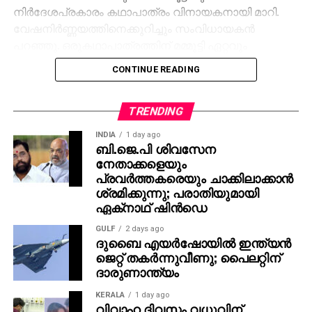
നിര്‍ദേശപ്രകാരം കഥാപാത്രം വിനായകനായി മാറി.
വേഷനിര്‍ണ്ണയത്തിനെക്കുറിച്ചും സംവിധായകന്‍
പറഞ്ഞു. ഒരുകഥാപാത്രത്തിന് മമ്മൂട്ടി ഏറ്റവും
അനുയോജ്യനാണെന്ന് തോന്നിയതിനാല്‍
CONTINUE READING
എക്‌സിക്യൂട്ടീവ് പ്രൊഡ്യൂസര്‍ വിവേക് ദാമോദരന്‍
വഴിയാണ് മമ്മൂട്ടിയെ സമീപിച്ചത്. ഇതിനകം തന്നെ
തങ്ങള്‍ക്ക് മനസ്സിലുണ്ടായിരുന്നതുപോലെ തന്നെയാണ്
TRENDING
പൃഥ്വിരാജും ആ വേഷം മമ്മൂക്ക ചെയ്യണം എന്ന്
INDIA
1 day ago
നിര്‍ദേശിച്ചതെന്നും അദ്ദേഹം വെളിപ്പെടുത്തി. ജിതിന്‍
ബി.ജെ.പി ശിവസേന
നേതാക്കളെയും
കെ. ജോസ് പറഞ്ഞു പോലെ, വിനായകന്‍ അവതരിപ്പിച്ച
പ്രവര്‍ത്തകരെയും ചാക്കിലാക്കാന്‍
വേഷം തന്നെയാണ് ആദ്യം പൃഥ്വിരാജിന്
ശ്രമിക്കുന്നു; പരാതിയുമായി
പരിഗണിച്ചത്. മമ്മൂട്ടി കമ്പനി നിര്‍മിച്ച ‘കളങ്കാവല്‍’
ഏക്‌നാഥ് ഷിന്‍ഡെ
നവംബര്‍ 27ന് തീയേറ്ററുകളില്‍ റിലീസ് ചെയ്യും.
GULF
2 days ago
ദുബൈ എയര്‍ഷോയില്‍ ഇന്ത്യന്‍
ജെറ്റ് തകര്‍ന്നുവീണു; പൈലറ്റിന്
ദാരുണാന്ത്യം
KERALA
1 day ago
വിവാഹ ദിവസം വധുവിന്