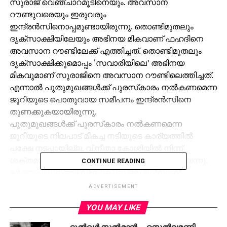
സുരാജ് വെഞ്ചാറമൂടിനെയും. അവസാന
റൗണ്ടുവരെയും ഇരുവരും
ഇന്ദ്രന്‍സിനൊപ്പമുണ്ടായിരുന്നു. തൊണ്ടിമുതലും
ദൃക്‌സാക്ഷിയിലേയും അഭിനയ മികവാണ് ഫഹദിനെ
അവസാന റൗണ്ടിലേക്ക് എത്തിച്ചത്. തൊണ്ടിമുതലും
ദൃക്‌സാക്ഷിക്കുമൊപ്പം ‘സവാരിയിലെ’ അഭിനയ
മികവുമാണ് സുരാജിനെ അവസാന റൗണ്ടിലെത്തിച്ചത്.
എന്നാല്‍ പുതുമുഖങ്ങള്‍ക്ക് പുരസ്‌കാരം നല്‍കണമെന്ന
ജൂറിയുടെ പൊതുവായ സമീപനം ഇന്ദ്രന്‍സിനെ
തുണക്കുകയായിരുന്നു.
പുതുമുഖങ്ങള്‍ക്ക് പുരസ്‌കാരം നല്‍കണമെന്ന
ജൂറിയുടെ നിലപാട് മികച്ച നടിയുടെ കാര്യത്തില്‍
പക്ഷേ നടപ്പായില്ല. വിനീതാ കോശിയില്‍ നിന്ന്
ശക്തമായ വെല്ലുവിളി പാര്‍വതിക്ക് നേരിടേണ്ടിവന്നു.
CONTINUE READING
ഭര്‍ത്യപീഡനത്തിനിരയാകുന്ന ഒരു ഉള്‍നാടന്‍
പെണ്‍കുട്ടിയുടെ ചെറുത്തുനില്‍പ്പിന്റേയും
ADVERTISEMENT
അതിജീവനത്തിന്റെയും ഭാവതീവ്രമായ ആവിഷ്‌കാരം
YOU MAY LIKE
കാഴ്ചവെച്ച വിനീതക്ക് ഒടുവില്‍ പ്രത്യേക ജൂറി
അവാര്‍ഡ് നല്‍കുകയായിരുന്നു. മഞ്ജു വാര്യര്‍, നിമിഷ
ദുല്‍ഖര്‍ സല്‍മാന്‍ – സെല്‍വമണി