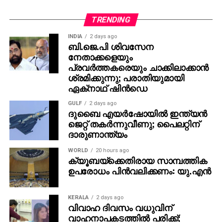
ആവശ്യമുന്നയിച്ചു. മണ്ഡല മകരവിളക്ക് സീസണില്‍
പ്രത്യേക ഇളവ് നല്‍കണമെന്ന ആവശ്യവുമായി
TRENDING
മുഖ്യ മന്ത്രി പിണറായി വിജയനും ഗതാഗത മന്ത്രി
INDIA
2 days ago
കെ.ബി. ഗണേഷ്‌കുമാറിനും സംഘടന കത്തയച്ചിട്ടുണ്ട്.
ബി.ജെ.പി ശിവസേന
നേതാക്കളെയും
ദസറ കാലത്ത് കേരളത്തില്‍ നിന്ന് മൈസൂരുവിലേക്ക്
പ്രവര്‍ത്തകരെയും ചാക്കിലാക്കാന്‍
പോയ വാഹനങ്ങള്‍ക്ക് നല്‍കിയ ഇളവ് മാതൃകയാക്കി
ശ്രമിക്കുന്നു; പരാതിയുമായി
സമാന സംവിധാനം നടപ്പാക്കണമെന്ന് കത്തില്‍
ഏക്‌നാഥ് ഷിന്‍ഡെ
ആവര്‍ത്തിക്കുന്നു.
GULF
2 days ago
ദുബൈ എയര്‍ഷോയില്‍ ഇന്ത്യന്‍
ജെറ്റ് തകര്‍ന്നുവീണു; പൈലറ്റിന്
ദാരുണാന്ത്യം
WORLD
20 hours ago
ക്യൂബയ്ക്കെതിരായ സാമ്പത്തിക
ഉപരോധം പിന്‍വലിക്കണം: യു.എന്‍
KERALA
2 days ago
വിവാഹ ദിവസം വധുവിന്
വാഹനാപകടത്തില്‍ പരിക്ക്;