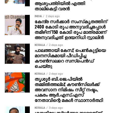
ആശുപത്രിയില്‍ എത്തി
താലികെട്ടി വരന്‍
INDIA
2 days ago
കേന്ദ്ര സര്‍ക്കാര്‍ സംസ്‌കൃതത്തിന്
2400 കോടി രൂപ അനുവദിച്ചപ്പോള്‍
തമിഴിന് 150 കോടി രൂപ മാത്രമാണ്
അനുവദിച്ചത്: ഉദയനിധി സ്റ്റാലിന്‍
KERALA
2 days ago
പാലത്തായി കേസ്; പെൺകുട്ടിയെ
മാനസികമായി പീഡിപ്പിച്ച
കൗൺസലറെ സസ്പെൻഡ്
ചെയ്തു
KERALA
2 days ago
തൃശൂര്‍ ബി.ജെ.പിയില്‍
തമ്മില്‍ത്തല്ല്; കൗണ്‍സിലര്‍ക്ക്
അവസാന നിമിഷം സീറ്റ് നഷ്ടം,
പകരം ആര്‍.എസ്.എസ്
നേതാവിന്റെ മകള്‍ സ്ഥാനാര്‍ത്ഥി
KERALA
3 days ago
ശബരിമല സ്വര്‍ണ്ണക്കൊള്ളയ്ക്ക്