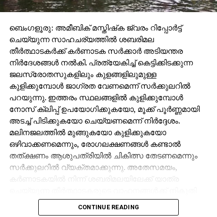
ബെംഗളൂരു: അമീബിക് മസ്തിഷ്‌ക ജ്വരം റിപ്പോര്‍ട്ട്
ചെയ്യുന്ന സാഹചര്യത്തില്‍ ശബരിമല
തീര്‍ത്ഥാടകര്‍ക്ക് കര്‍ണാടക സര്‍ക്കാര്‍ അടിയന്തര
നിര്‍ദേശങ്ങള്‍ നല്‍കി. പ്രത്യേകിച്ച് കെട്ടിക്കിടക്കുന്ന
ജലസ്രോതസുകളിലും കുളങ്ങളിലുമുള്ള
കുളിക്കുമ്പോള്‍ ജാഗ്രത വേണമെന്ന് സര്‍ക്കുലറില്‍
പറയുന്നു. ഇത്തരം സ്ഥലങ്ങളില്‍ കുളിക്കുമ്പോള്‍
നോസ് ക്ലിപ്പ് ഉപയോഗിക്കുകയോ, മൂക്ക് പൂര്‍ണ്ണമായി
അടച്ച് പിടിക്കുകയോ ചെയ്യണമെന്ന് നിര്‍ദ്ദേശം.
മലിനജലത്തില്‍ മുങ്ങുകയോ കുളിക്കുകയോ
ഒഴിവാക്കണമെന്നും, രോഗലക്ഷണങ്ങള്‍ കണ്ടാല്‍
തത്ക്ഷണം ആശുപത്രിയില്‍ ചികിത്സ തേടണമെന്നും
സര്‍ക്കുലറില്‍ വ്യക്തമാക്കുന്നു. അതേസമയം,
കര്‍ണാടകയില്‍ നിന്ന് ശബരിമലയിലേക്ക് യാത്ര
ചെയ്യുന്ന തീര്‍ത്ഥാടകരുടെ വാഹനങ്ങള്‍ക്ക് നികുതി
ഇളവ് നല്‍കണമെന്ന് കര്‍ണാടക സ്‌റ്റേറ്റ് ട്രാവല്‍
CONTINUE READING
ഓണേഴ്‌സ് അസോസിയേഷന്‍ കേരള സര്‍ക്കാരിനോട്