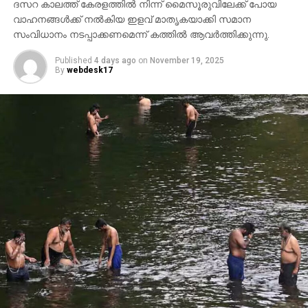
ദസറ കാലത്ത് കേരളത്തില്‍ നിന്ന് മൈസൂരുവിലേക്ക് പോയ
വാഹനങ്ങള്‍ക്ക് നല്‍കിയ ഇളവ് മാതൃകയാക്കി സമാന
സംവിധാനം നടപ്പാക്കണമെന്ന് കത്തില്‍ ആവര്‍ത്തിക്കുന്നു.
Published
4 days ago
on
November 19, 2025
By
webdesk17