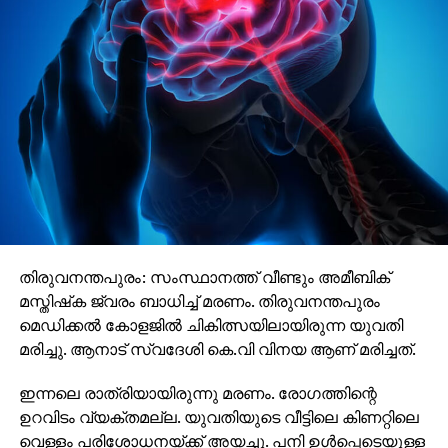
അയച്ചു കൊടുത്തു. അതേസമയം അതിലെ അഡ്ഡ്രസ്
വ്യാജമായിരുന്നു. വില്‍പന നടത്തിയ സ്ഥാപനം
കണ്ടെത്താന്‍ ഇതോടെ ബുദ്ധിമുട്ടായി. പിന്നീട്
വിദഗ്ധമായി പിന്തുടര്‍ന്നാണ് ചെയ്താണ് റെയ്ഡ്
നടത്തിയത്.
തിരുവനന്തപുരം: സംസ്ഥാനത്ത് വീണ്ടും അമീബിക്
മസ്തിഷ്‌ക ജ്വരം ബാധിച്ച് മരണം. തിരുവനന്തപുരം
മെഡിക്കല്‍ കോളജില്‍ ചികിത്സയിലായിരുന്ന യുവതി
മരിച്ചു. ആനാട് സ്വദേശി കെ.വി വിനയ ആണ് മരിച്ചത്.
ഇന്നലെ രാത്രിയായിരുന്നു മരണം. രോഗത്തിന്റെ
ഉറവിടം വ്യക്തമല്ല. യുവതിയുടെ വീട്ടിലെ കിണറ്റിലെ
വെള്ളം പരിശോധനയ്ക്ക് അയച്ചു. പനി ഉള്‍പ്പെടെയുള്ള