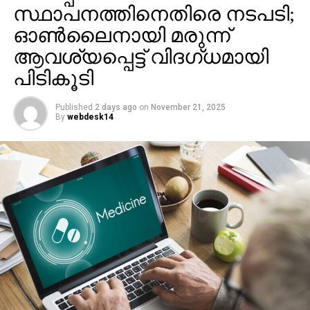
സ്ഥാപനത്തിനെതിരെ നടപടി;
ഓണ്‍ലൈനായി മരുന്ന്
ആവശ്യപ്പെട്ട് വിദഗ്ധമായി
പിടികൂടി
Published
2 days ago
on
November 21, 2025
By
webdesk14