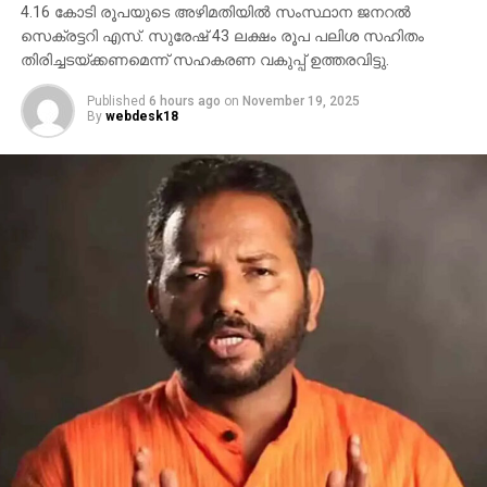
4.16 കോടി രൂപയുടെ അഴിമതിയില്‍ സംസ്ഥാന ജനറല്‍
സെക്രട്ടറി എസ്. സുരേഷ് 43 ലക്ഷം രൂപ പലിശ സഹിതം
തിരിച്ചടയ്ക്കണമെന്ന് സഹകരണ വകുപ്പ് ഉത്തരവിട്ടു.
Published
6 hours ago
on
November 19, 2025
By
webdesk18