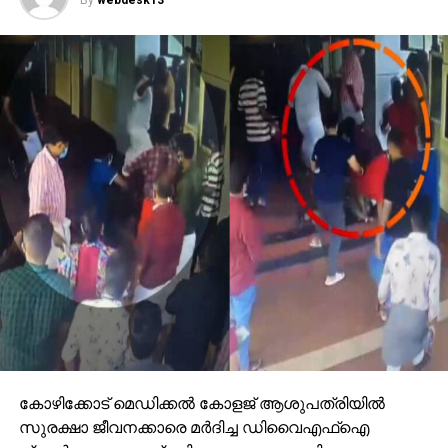
കോഴിക്കോട് മെഡിക്കൽ കോളജ് ആശുപത്രിയിൽ
സുരക്ഷാ ജീവനക്കാരെ മർദിച്ച ഡിവൈഎഫ്ഐ