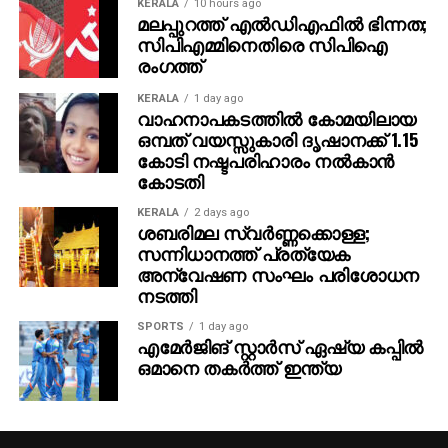
KERALA
10 hours ago
മലപ്പുറത്ത് എല്‍ഡിഎഫില്‍ ഭിന്നത;
സിപിഎമ്മിനെതിരെ സിപിഐ
രംഗത്ത്
KERALA
1 day ago
വാഹനാപകടത്തില്‍ കോമയിലായ
ഒമ്പത് വയസ്സുകാരി ദൃഷാനക്ക് 1.15
കോടി നഷ്ടപരിഹാരം നല്‍കാന്‍
കോടതി
KERALA
2 days ago
ശബരിമല സ്വര്‍ണ്ണക്കൊള്ള;
സന്നിധാനത്ത് പ്രത്യേക
അന്വേഷണ സംഘം പരിശോധന
നടത്തി
SPORTS
1 day ago
എമേര്‍ജിങ് സ്റ്റാര്‍സ് ഏഷ്യ കപ്പില്‍
ഒമാനെ തകര്‍ത്ത് ഇന്ത്യ