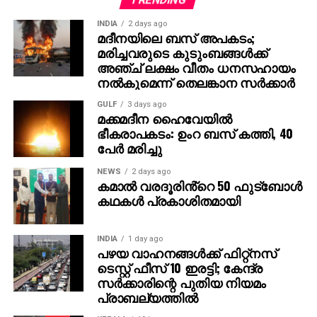
മാറിക്കൊടുക്കുകയും ഏഴാം വാര്‍ഡിന് വേണ്ടി
INDIA
2 days ago
ആവശ്യമുന്നയിക്കുകയും ചെയ്തു. എന്നാല്‍,
മദീനയിലെ ബസ് അപകടം;
സിപിഎമ്മിന്റെ പ്രാദേശിക നേതൃത്വം ഏഴാം
മരിച്ചവരുടെ കുടുംബങ്ങള്‍ക്ക്
വാര്‍ഡിലും സ്ഥാനാര്‍ഥിയെ പ്രഖ്യാപിച്ചതിനെ
അഞ്ച് ലക്ഷം വീതം ധനസഹായം
തുടര്‍ന്നാണ് ഭിന്നത രൂക്ഷമായത്. തുടര്‍ന്ന് സിപിഐ
നല്‍കുമെന്ന് തെലങ്കാന സര്‍ക്കാര്‍
തങ്ങളുടെ സ്ഥാനാര്‍ഥിയെ തീരുമാനിക്കുകയായിരുന്നു.
GULF
3 days ago
മക്കമദീന ഹൈവേയില്‍
ഭീകരാപകടം: ഉംറ ബസ് കത്തി, 40
പേര്‍ മരിച്ചു
NEWS
2 days ago
കമാൽ വരദൂരിൻ്റെ 50 ഫുട്ബോൾ
കഥകൾ പ്രകാശിതമായി
INDIA
1 day ago
പഴയ വാഹനങ്ങള്‍ക്ക് ഫിറ്റ്‌നസ്
ടെസ്റ്റ് ഫീസ് 10 ഇരട്ടി; കേന്ദ്ര
സര്‍ക്കാരിന്റെ പുതിയ നിയമം
പ്രാബല്യത്തില്‍