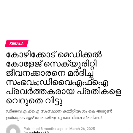
KERALA
കോഴിക്കോട് മെഡിക്കൽ
കോളേജ് സെക്യൂരിറ്റി
ജീവനക്കാരനെ മർദിച്ച
സംഭവം;ഡിവൈഎഫ്ഐ
പ്രവർത്തകരായ പ്രതികളെ
വെറുതെ വിട്ടു
ഡിവൈഎഫ്ഐ സംസ്ഥാന കമ്മിറ്റിയം​ഗം കെ അരുൺ
ഉൾപ്പെടെ ഏഴ് പേരായിരുന്നു കേസിലെ പ്രതികൾ.
Published
8 months ago
on
March 26, 2025
By
webdesk13