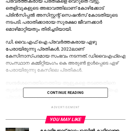
പ്രവർത്തകരായ പ്രതികളെ വെറുതെ വിട്ടു.
തെളിവുകളുടെ അഭാവത്തിലാണ് കോഴിക്കോട്
പ്രിൻസിപ്പൽ അസിസ്റ്റന്റ് സെഷൻസ് കോടതിയുടെ
നടപടി. പരാതിക്കാരായ സുരക്ഷാ ജീവനക്കാർ
മൊഴിമാറ്റിയതും തിരിച്ചടിയായി.
ഡി. വൈ.എഫ് ഐ പ്രവർത്തകരായ ഏഴു
പേരായിരുന്നു പ്രതികൾ. 2022ലാണ്
കേസിനാസ്പദമായ സംഭവം നടന്നത്. ഡിവൈഎഫ്ഐ
സംസ്ഥാന കമ്മിറ്റിയം​ഗം കെ അരുൺ ഉൾപ്പെടെ ഏഴ്
പേരായിരുന്നു കേസിലെ പ്രതികൾ.
സന്ദർശനെത്തിനെത്തിയ ആളുകളെ തടഞ്ഞതിനെ
തുടർന്നാണ് സുരക്ഷ ജീവനക്കാരെ ഡിവൈഎഫ്ഐ
CONTINUE READING
പ്രവർത്തകർ മർദിച്ചത്. മൂന്ന് ജീവനക്കാരെയാണ്
മർദിച്ചത്. സംഭവം വിവാദമായിരുന്നു.
ADVERTISEMENT
ഡി.വൈ.എഫ്.ഐ സംസ്ഥാന കമ്മിറ്റി അംഗവും ജില്ലാ
YOU MAY LIKE
ജോയിന്റ് സെക്രട്ടറിയുമായിരുന്ന കെ. അരുൺ, മേഖലാ
കോഴിക്കോട് മലാപ്പറമ്പില്‍ കുടിവെള്ള
സെക്രട്ടറി എം.കെ. അഷിൻ, മേഖലാ പ്രസിഡന്റ്