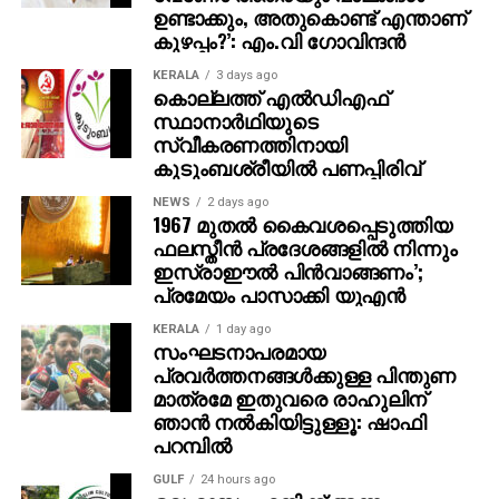
കുഴപ്പം?’: എം.വി ഗോവിന്ദന്‍
നിര്‍ദ്ദേശപ്രകാരമാണ് കൊലപാതകം നടത്തിയതെന്ന്
ഫയാസ് സമ്മതിച്ചു.
KERALA
3 days ago
കൊല്ലത്ത് എല്‍ഡിഎഫ്
സ്ഥാനാര്‍ഥിയുടെ
സ്വീകരണത്തിനായി
കുടുംബശ്രീയില്‍ പണപ്പിരിവ്
NEWS
2 days ago
1967 മുതല്‍ കൈവശപ്പെടുത്തിയ
ഫലസ്തീന്‍ പ്രദേശങ്ങളില്‍ നിന്നും
ഇസ്രാഈല്‍ പിന്‍വാങ്ങണം’;
പ്രമേയം പാസാക്കി യുഎന്‍
KERALA
1 day ago
സംഘടനാപരമായ
പ്രവര്‍ത്തനങ്ങള്‍ക്കുള്ള പിന്തുണ
മാത്രമേ ഇതുവരെ രാഹുലിന്
ഞാന്‍ നല്‍കിയിട്ടുള്ളൂ: ഷാഫി
പറമ്പില്‍
GULF
24 hours ago
ഒരു മാസം എനിക്ക് അന്നം
തന്നവരാണ് KMCC, കൊറോണ