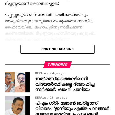
ടിപ്പണ്ണയുടെ ഭാഗികമായി കത്തിക്കരിഞ്ഞതും
അഴുകിയതുമായ മൃതദേഹം മുംബൈ-നാസിക്
ഹൈവേയിലെ ഷഹാപൂരിനു സമീപമാണ്
കണ്ടെത്തിയത്. ടിപ്പണ്ണയും ഹസീനയും കുടുംബ
തര്‍ക്കങ്ങള്‍ കാരണം വേര്‍പിരിഞ്ഞ്
താമസിക്കുകയായിരുന്നു. ഇതിനുപിന്നാലെ ഹസീന
CONTINUE READING
ടിപ്പണ്ണയോട് വിവാഹമോചനം ആവശ്യപ്പെട്ടു. എന്നാല്‍
വിവാഹ മോചനത്തിനു ടിപ്പണ്ണ വിസമ്മതിച്ചതാണ്
കൊലപാതകത്തിനു കാരണമെന്ന് ഷഹാപൂര്‍ പൊലീസ്
TRENDING
സ്റ്റേഷനിലെ ഇന്‍സ്‌പെക്ടര്‍ മുകേഷ് ധാഗെ പറഞ്ഞു.
KERALA
2 days ago
ഇത് മത്സ്യത്തൊഴിലാളി
ഹസീനയുടെ നിര്‍ദ്ദേശപ്രകാരം, ഓട്ടോറിക്ഷാ
വിദ്യാര്‍ത്ഥികളെ ദ്രോഹിച്ച
ഡ്രൈവറായ സഹോദരനും കൂട്ടാളികളും നവംബര്‍ 17
സര്‍ക്കാര്‍: ഷാഫി ചാലിയം
ന് ടിപ്പണ്ണയെ ഷഹാപൂരിനടുത്തുള്ള ഒരു
KERALA
23 hours ago
വനപ്രദേശത്തേക്ക് കൊണ്ടുപോയി. അവിടെവച്ച്
പിഎം ശ്രീ- ജോണ്‍ ബ്രിട്ടാസ്
കൊലപ്പെടുത്തി മൃതദേഹം കത്തിക്കാന്‍ ശ്രമിച്ച ശേഷം
വിവാദം: ‘ഇനിയും എത്ര പാലങ്ങള്‍
ഹൈവേയ്ക്ക് സമീപം ഉപേക്ഷിക്കുകയായിരുന്നു.
വേണോ അത്രയും പാലങ്ങള്‍
ചോദ്യം ചെയ്യലില്‍, സഹോദരി ഹസീനയുടെ
ഉണ്ടാക്കും, അതുകൊണ്ട് എന്താണ്