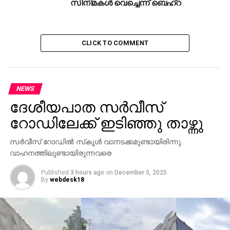
സിനിമകള്‍ വെച്ചെന്ന് ബെഹ്‌റ
UP NEXT
മോദീജി, താങ്കള്‍ കാവല്‍ക്കാരനോ പങ്കാളിയോ;
CLICK TO COMMENT
സോഷ്യല്‍ മീഡിയില്‍ രാഹുല്‍ തരംഗം
DON'T MISS
റാഗിങ്: 22 വിദ്യാര്‍ത്ഥികളെ ഖരഗ്പൂര്‍
ഐ.ഐ.ടി സസ്‌പെന്റ് ചെയ്തു
NEWS
ദേശീയപാത സര്‍വീസ്
റോഡിലേക്ക് ഇടിഞ്ഞു താഴ്ന്നു
സര്‍വീസ് റോഡില്‍ സ്‌കൂള്‍ വാനടക്കമുണ്ടായിരിന്നു.
വാഹനത്തിലുണ്ടായിരുന്നവരെ
Published
3 hours ago
on
December 5, 2025
By
webdesk18