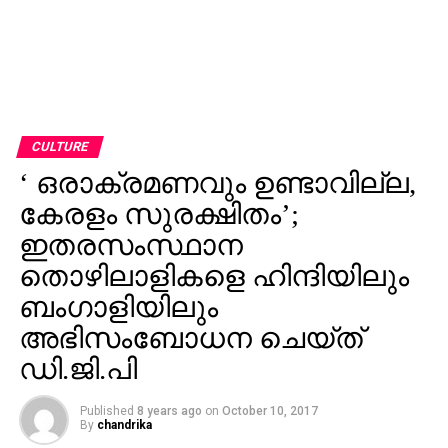
CULTURE
‘ ഒരാക്രമണവും ഉണ്ടാവില്ല,
കേരളം സുരക്ഷിതം’;
ഇതരസംസ്ഥാന
തൊഴിലാളികളെ ഹിന്ദിയിലും
ബംഗാളിയിലും
അഭിസംബോധന ചെയ്ത്
ഡി.ജി.പി
Published
8 years ago
on
October 10, 2017
By
chandrika