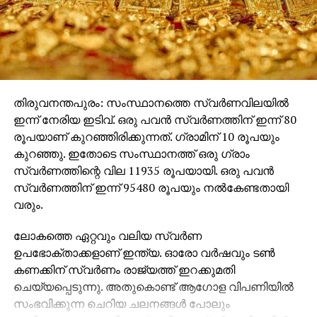
ബി.ജെ.പി. തീര്‍ത്തും നിസ്സഹായരും നിരായുധരുമായി.
അത് മലപ്പുറത്തിന്റെ മതേതര മനസ്സിന്റെ
വിജയമായിരുന്നു.
രണ്ടാമത്തെ കാര്യം, തികച്ചും രാഷ്ട്രീയമായ
പ്രചാരണത്തിലൂടെ കളം നിറഞ്ഞു നിന്ന ഒരു
തെരഞ്ഞെടുപ്പില്‍ വ്യക്തമായ രാഷ്ട്രീയ
തിരുവനന്തപുരം: സംസ്ഥാനത്തെ സ്വര്‍ണവിലയില്‍
നിലപാടുകളോടെ മലപ്പുറം വിധിയെഴുതി എന്നതാണ്.
ഇന്ന് നേരിയ ഇടിവ്. ഒരു പവന്‍ സ്വര്‍ണത്തിന് ഇന്ന് 80
ലോകസഭാ തെരഞ്ഞടുപ്പായതിനാല്‍ ദേശീയ
രൂപയാണ് കുറഞ്ഞിരിക്കുന്നത്. ഗ്രാമിന് 10 രൂപയും
രാഷ്ട്രീയവും മോദി ഭരണത്തിന്റെ കെടുതികളും
കുറഞ്ഞു. ഇതോടെ സംസ്ഥാനത്ത് ഒരു ഗ്രാം
ഫാസിസത്തിന്റെ വളര്‍ച്ചയും അത് രാജ്യത്തിന്
സ്വര്‍ണത്തിന്റെ വില 11935 രൂപയായി. ഒരു പവന്‍
എത്രമാത്രം ഭീഷണി ഉയര്‍ത്തുന്നുവെന്നും ചര്‍ച്ച
സ്വര്‍ണത്തിന് ഇന്ന് 95480 രൂപയും നല്‍കേണ്ടതായി
ചെയ്തിട്ടുണ്ട്. ഒപ്പം ഇടതുപക്ഷ മുന്നണിയുടെ
വരും.
ഭരണത്തിന്റെ കെടുകാര്യസ്ഥതയും പൊലീസ്
ലോകത്തെ ഏറ്റവും വലിയ സ്വര്‍ണ
അതിക്രമങ്ങളും കേസുകള്‍ ചാര്‍ജ് ചെയ്യുന്നതിലെ
ഉപഭോക്താക്കളാണ് ഇന്ത്യ. ഓരോ വര്‍ഷവും ടണ്‍
ഇരട്ടത്താപ്പും വര്‍ഗീയ രാഷ്ട്രീയ കൊലപാതകങ്ങളും
കണക്കിന് സ്വര്‍ണം രാജ്യത്ത് ഇറക്കുമതി
പൊതുവിതരണ സമ്പ്രദായം തകര്‍ന്നതും
ചെയ്യപ്പെടുന്നു. അതുകൊണ്ട് ആഗോള വിപണിയില്‍
നിത്യോപയോഗ സാധനങ്ങളുടെ വിലക്കയറ്റവും
സംഭവിക്കുന്ന ചെറിയ ചലനങ്ങള്‍ പോലും
സ്വാഭാവികമായും പ്രചരണരംഗത്ത് നിറഞ്ഞു