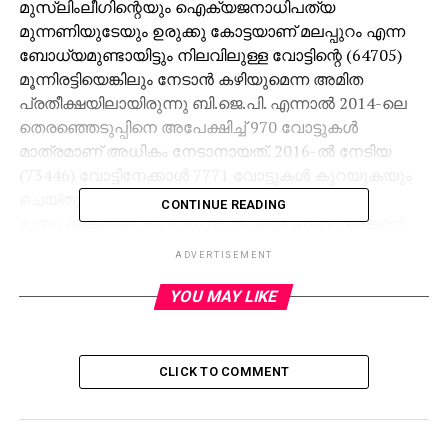
മുസ്‌ലിംലീഗിന്റെയും ഐക്യജനാധിപത്യ
മുന്നണിയുടേയും ഉരുക്കു കോട്ടയാണ് മലപ്പുറം എന്ന
ബോധ്യമുണ്ടായിട്ടും നിലവിലുള്ള വോട്ടിന്റെ (64705)
മൂന്നിരട്ടിയെങ്കിലും നേടാന്‍ കഴിയുമെന്ന അമിത
പ്രതീക്ഷയിലായിരുന്നു ബി.ജെ.പി. എന്നാല്‍ 2014-ലെ
തെരഞ്ഞെടുപ്പിനെ അപേക്ഷിച്ച് 970 വോട്ടുകള്‍
മാത്രമാണ് അധികം നേടാനായത്. 2016-ല്‍ നേടിയ
(73446) വോട്ടിനേക്കാള്‍ 7771 വോട്ടുകള്‍ കുറയുകയും
ചെയ്തു.
CONTINUE READING
മൂന്നു ലക്ഷത്തോളം ഹിന്ദുവോട്ടുകള്‍ സമാഹരിക്കാന്‍
കഴിഞ്ഞാല്‍ മതേതര വോട്ടുകളുടെ
ADVERTISEMENT
വികേന്ദ്രീകരണത്തിലൂടെ ഭാവിയില്‍ വിജയം
കൈയെത്താദൂരത്താണെന്ന് ഉത്തര്‍പ്രദേശിലെ വിജയം
YOU MAY LIKE
ഉദാഹരിച്ച് പല കുടുംബയോഗങ്ങളിലും ബി.ജെ.പി
പ്രവര്‍ത്തകരില്‍ ആവേശം ജനിപ്പിച്ചിരുന്നു. എന്നാല്‍
എല്ലാം ദിവാസ്വപ്‌നമായി മാറി.
CLICK TO COMMENT
വര്‍ഗീയ സംഘര്‍ഷങ്ങളുടെ നൈരന്തര്യം സൃഷ്ടിച്ച
അരക്ഷിതാവസ്ഥയില്‍ ബി.ജെ.പിക്ക് വോട്ട് ചെയ്തും
ജീവന്‍ രക്ഷിക്കുകയെന്ന നിസ്സഹായവസ്ഥയെ