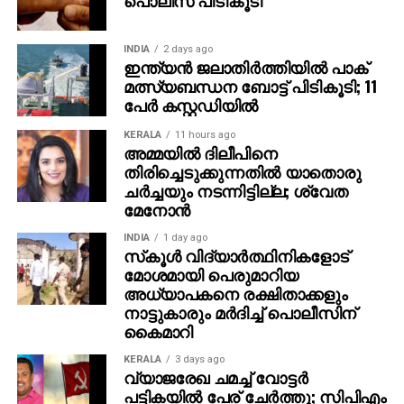
ആക്ഷേപിക്കുന്നത് പുതിയ ‘സംഘാവബോധ’ത്തിന്റെ
ലക്ഷണമാണോ എന്ന് പരിശോധിക്കേണ്ടിയിരിക്കുന്നു.
ഐക്യജനാധിപത്യ മുന്നണി സ്ഥാനാര്‍ത്ഥിയായാണ്
INDIA
2 days ago
ഇന്ത്യന്‍ ജലാതിര്‍ത്തിയില്‍ പാക്
പി.കെ. കുഞ്ഞാലിക്കുട്ടി മലപ്പുറത്ത് മത്സരിച്ചത്.
മത്സ്യബന്ധന ബോട്ട് പിടികൂടി; 11
മലപ്പുറത്ത് ഒട്ടേറെ തെരഞ്ഞെടുപ്പ് നടന്നിട്ടുണ്ട്. എല്ലാ
പേര്‍ കസ്റ്റഡിയില്‍
രാഷ്ട്രീയ പാര്‍ട്ടികളും മത്സരിക്കാറുണ്ട്. എല്ലാവര്‍ക്കും
ഒരുപോലെ പ്രവര്‍ത്തന സ്വാതന്ത്ര്യവും ഈ
KERALA
11 hours ago
അമ്മയില്‍ ദിലീപിനെ
ജില്ലയിലുണ്ട്. സി.പി.എം. നേതാക്കളായ ഇ.കെ.
തിരിച്ചെടുക്കുന്നതില്‍ യാതൊരു
ഇമ്പിച്ചിബാവയും പാലോളി മുഹമ്മദ്കുട്ടിയും പി.
ചര്‍ച്ചയും നടന്നിട്ടില്ല; ശ്വേത
ശ്രീരാമകൃഷ്ണനും, വി. ശശികുമാറും ജയിച്ചത് ഈ
മേനോന്‍
ജില്ലയില്‍ നിന്നാണ്. മുന്‍സിപ്പല്‍ ചെയര്‍പേഴ്‌സനായി
INDIA
1 day ago
ബദറുന്നിസയും മലപ്പുറം ഭരിച്ചിട്ടുണ്ട്. ഇതേ
സ്‌കൂള്‍ വിദ്യാര്‍ത്ഥിനികളോട്
മണ്ഡലത്തില്‍ നിന്നാണ് ടി.കെ. ഹംസ
മോശമായി പെരുമാറിയ
പാര്‍ലമെന്റംഗമായത്. മുഖ്യമന്ത്രിയായിരുന്ന എ.കെ.
അധ്യാപകനെ രക്ഷിതാക്കളും
ആന്റണി തിരൂരങ്ങാടിയില്‍ മത്സരിക്കുമ്പോള്‍ മുസ്‌ലിം
നാട്ടുകാരും മര്‍ദിച്ച് പൊലീസിന്
കൈമാറി
വോട്ടുകള്‍ ലക്ഷ്യമാക്കി ഡോ. എന്‍.എ കരീമിനെ
മുണ്ടുടുപ്പിച്ച് സ്ഥാനാര്‍ത്ഥിയാക്കിയത് സി.പി.എമ്മാണ്.
KERALA
3 days ago
അന്ന് ആന്റണിയെ മതവും ജാതിയും നോക്കാതെ
വ്യാജരേഖ ചമച്ച് വോട്ടര്‍
പട്ടികയില്‍ പേര് ചേര്‍ത്തു; സിപിഎം
ജയിപ്പിച്ചതാരാണ്. മലപ്പുറത്തുകാര്‍, അവരെയാണ്