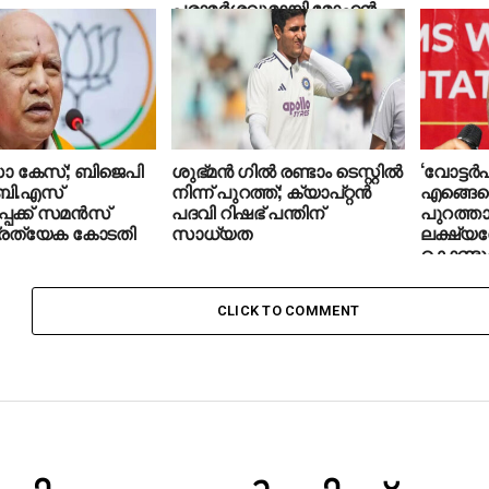
പരാമര്‍ശവുമായി മോഹന്‍
ഭാഗവത്
 കേസ്; ബിജെപി
ശുഭ്മന്‍ ഗില്‍ രണ്ടാം ടെസ്റ്റില്‍
‘വോട്ടര്‍
ബി.എസ്
നിന്ന് പുറത്ത്; ക്യാപ്റ്റന്‍
എങ്ങെ
പക്ക് സമന്‍സ്
പദവി റിഷഭ് പന്തിന്
പുറത്താ
പ്രത്യേക കോടതി
സാധ്യത
ലക്ഷ്യത
കൊണ്ടു
ഹാരിസ്
CLICK TO COMMENT