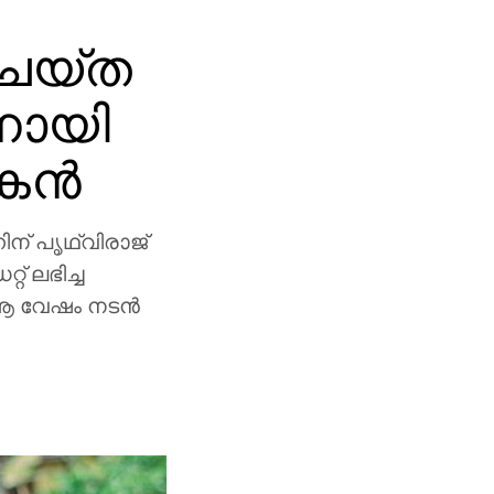
ചെയ്ത
നായി
ന്‍
ിന് പൃഥ്വിരാജ്
് ലഭിച്ച
 ആ വേഷം നടന്‍