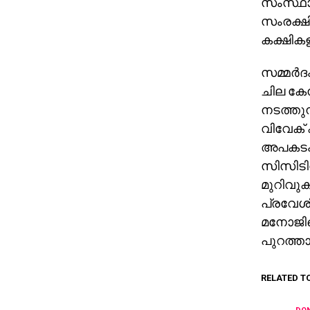
സംസ്ഥാ
സംരക്ഷി
കക്ഷി
സമ്മര്‍
ചില കേന
നടത്തുന
വിവേക് 
അപകടം സ
സിസിടിവ
മുറിവുക
പ്രവേശി
മനോജിന
പുറത്താക
RELATED T