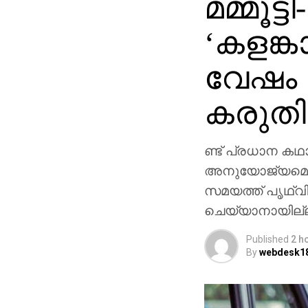
മമ്മൂട്
‘കളങ്ക
വേഷം 
കരുതി
ണ്ട് പ്രധാന കഥാ
അനുയോജ്യമെന്നാണ
സമയത്ത് പൃഥ്വിര
ചെയ്യാനായില്
Published
2 h
By
webdesk1