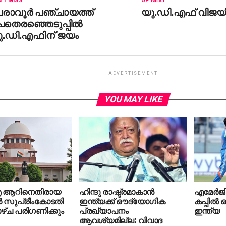
'T MISS
UP NEXT
രാവൂര്‍ പഞ്ചായത്ത്
യു.ഡി.എഫ് വിജയിച
തെരഞ്ഞെടുപ്പില്‍
ു.ഡി.എഫിന് ജയം
ADVERTISEMENT
YOU MAY LIKE
 ആറിനെതിരായ
ഹിന്ദു രാഷ്ട്രമാകാന്‍
എമേര്‍ജി
 സുപ്രീംകോടതി
ഇന്ത്യക്ക് ഔദ്യോഗിക
കപ്പില്‍
ഴ്ച പരിഗണിക്കും
പ്രഖ്യാപനം
ഇന്ത്യ
ആവശ്യമില്ല: വിവാദ