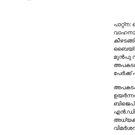
പാറ്റ്‌
വാഹനാപ
കീഴടങ്ങ
ബൈയ്ത ആ
മുന്‍പു 
അപകടമുണ
പേര്‍ക്ക
അപകടം 
ഉയര്‍ന്
ബിജെപി
എന്‍.ഡ
അധ്യക്ഷ
വിമര്‍ശ