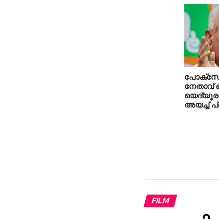
പോക്‌സോ
നേതാവ് 
യെദ്യൂരപ്
അയച്ച് 
FILM