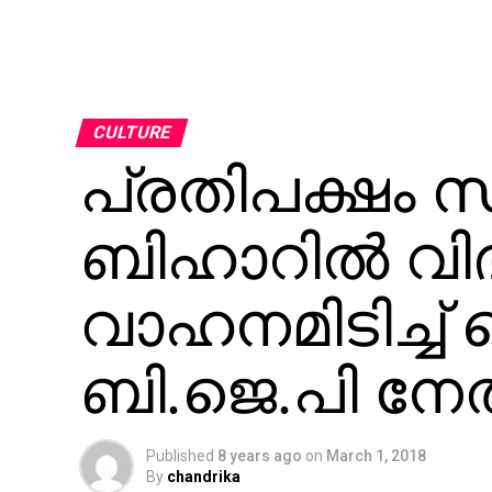
CULTURE
പ്രതിപക്ഷം സമ
ബിഹാറില്‍ വിദ
വാഹനമിടിച്ച്
ബി.ജെ.പി നേത
Published
8 years ago
on
March 1, 2018
By
chandrika