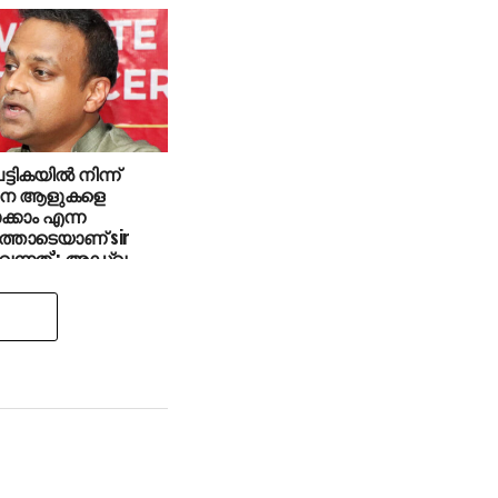
പട്ടികയില്‍ നിന്ന്
നെ ആളുകളെ
ക്കാം എന്ന
്തോടെയാണ് sir
വന്നത്’: അഡ്വ.
 ബീരാൻ എംപി