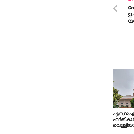
DON
പേ
ഉപ
യ
എസ് ഐ
ഹർജികൾ
വെള്ളിയാ