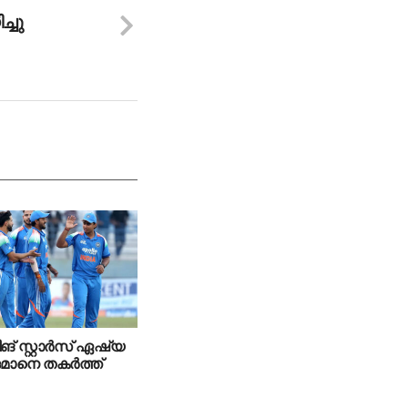
്ചു
ങ് സ്റ്റാര്‍സ് ഏഷ്യ
 ഒമാനെ തകര്‍ത്ത്