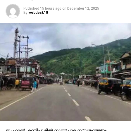
Published
15 hours ago
on
December 12, 2025
By
webdesk18
ഇംഫാല്‍: മണിപ്പൂരില്‍ സഞ്ചാര സ്വതന്ത്ര്യം