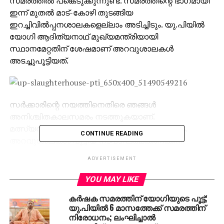
സമരത്തില്‍ പങ്കെടുക്കുന്നുണ്ട്. സമരത്തിന്റെ ഭാഗമായി
ഇന്ന് മുതല്‍ മാട്-കോഴി തുടങ്ങിയ
ഇറച്ചിവില്‍പ്പനശാലകളെല്ലാം അടിച്ചിടും. യു.പിയില്‍
യോഗി ആദിത്യനാഥ് മുഖ്യമന്ത്രിയായി
സ്ഥാനമേറ്റതിന് ശേഷമാണ് അറവുശാലകള്‍
അടച്ചുപൂട്ടിയത്.
സര്‍ക്കാരിന്റെ നയത്തിനെതിരെ ഞങ്ങള്‍
അനിശ്ചിതകാലസമരം നടത്തുകയാണ്.
മത്സ്യവില്‍പ്പനക്കാരും സമരത്തില്‍ പങ്കെടുക്കും.
CONTINUE READING
അറവുശാലകള്‍ പൂട്ടിയ നടപടി ലക്ഷക്കണക്കിന്
ആളുകളുടെ ജീവിതത്തെ ബാധിച്ചിരിക്കുകയാണെന്ന്
ADVERTISEMENT
ലക്‌നൗ ബക്‌റ ഖോഷ്ട് വ്യാപാര്‍ മണ്ഡല്‍ വ്യാപാരി
മുബീന്‍ ഖുറൈഷി പറഞ്ഞു. പോത്തിറച്ചി
YOU MAY LIKE
നിര്‍ത്തലാക്കിയത് മൂലം ഇപ്പോള്‍ ഹോട്ടലില്‍ മാട് -കോഴി
കര്‍ഷക സമരത്തിന് യോഗിയുടെ പൂട്ട്;
എന്നിവയാണ് വിളമ്പുന്നത്. എന്നാല്‍ കോഴി വില്‍പ്പന
യു.പിയില്‍ 6 മാസത്തേക്ക് സമരത്തിന്
നടത്തുന്ന കടകളിലും പോലീസ് പരിശോധന
നിരോധനം; ലംഘിച്ചാല്‍