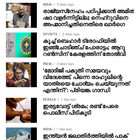
അധികാര പരിധിയിലാണ് വരുന്നതെന്നുമായിരുന്നു
INDIA
3 days ago
പൊലീസ് മേധാവിയുടെ മറുപടി.
രാജ്യസ്‌നേഹം പഠിപ്പിക്കാന്‍ അമിത്
ഷാ വളര്‍ന്നിട്ടില്ല; നെഹ്‌റുവിനെ
അപമാനിച്ചതിനെതിരെ ഖാര്‍ഗെ
SPORTS
2 days ago
കൂച്ച് ബെഹാര്‍ ട്രോഫിയില്‍
ഇഞ്ചോടിഞ്ച് പോരാട്ടം; ആറു
റണ്‍സിന് കേരളത്തിന് തോല്‍വി
INDIA
3 days ago
‘മോദിജി പകുതി സമയവും
വിദേശത്ത്, പിന്നെ രാഹുലിന്റെ
യാത്രയെ ചോദ്യം ചെയ്യുന്നത്
എന്തിന്?’: പ്രിയങ്ക ഗാന്ധി
KERALA
1 day ago
ഇരട്ടവോട്ട് ശ്രമം; രണ്ട് പേരെ
പൊലീസ് പിടികൂടി
INDIA
1 day ago
ഇന്ത്യന്‍ ജലാതിര്‍ത്തിയില്‍ പാക്