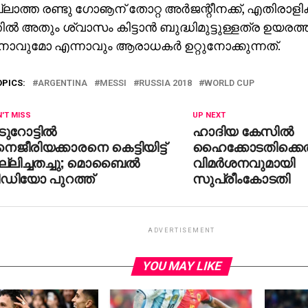
ലാത്ത രണ്ടു ഗോൡന് തോറ്റ അര്‍ജന്റീനക്ക്, എതിരാള
ില്‍ അതും ശ്വാസം കിട്ടാന്‍ ബുദ്ധിമുട്ടുള്ളത്ര ഉയരത്ത
നാവുമോ എന്നാവും ആരാധകര്‍ ഉറ്റുനോക്കുന്നത്.
OPICS:
ARGENTINA
MESSI
RUSSIA 2018
WORLD CUP
'T MISS
UP NEXT
ുറോട്ടില്‍
ഹാദിയ കേസില്‍
ജീരിയക്കാരനെ കെട്ടിയിട്ട്
ഹൈക്കോടതിക്കെ
്ലിച്ചതച്ചു; മൊബൈല്‍
വിമര്‍ശനവുമായി
ീഡിയോ പുറത്ത്
സുപ്രീംകോടതി
ADVERTISEMENT
YOU MAY LIKE