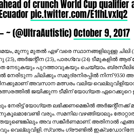
ahead of crunch World Cup qualifier 
Ecuador
pic.twitter.com/E1fhLvxlq2
— ~ (@UltraAutistic)
October 9, 2017
, മൂന്നു മുതല്‍ ഏഴ് വരെ സ്ഥാനങ്ങളിലുള്ള ചിലി
റു (25), അര്‍ജന്റീന (25), പാരഗ്വേ (24) ടീമുകളില്‍ ആര
 നേടുകയും പുറത്താവുകയും ചെയ്യാം. ബ്രസീല
ല്‍ നേരിടുന്ന ചിലിക്കും സമുദ്രനിരപ്പില്‍ നിന്ന് 9350
്റീനക്കുമാണ് അവസാന മത്സരം വലിയ വെല്ലുവിളി
മത്സരത്തില്‍ ജയിക്കുന്ന ടീമിന് യോഗ്യത ഏറെക്കുറെ ഉറ
ും നേരിട്ട് യോഗ്യത ലഭിക്കണമെങ്കില്‍ അര്‍ജന്റീനക്ക് മ
ുകൂലമാവേണ്ടി വരും. സമനില വഴങ്ങിയാലും തോറ്റാല്
യുണ്ടെങ്കിലും അവ സങ്കീര്‍ണമാണ്. അതിനാല്‍ എങ്
ും വെല്ലുവിളി. സ്വന്തം ഗ്രൗണ്ടില്‍ ഇക്വഡോറിന