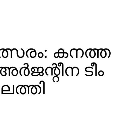
ത്സരം: കനത്ത
ര്‍ജന്റീന ടീം
ത്തി