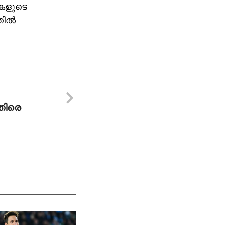
ികളുടെ
ില്‍
തിരെ