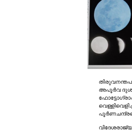
തിരുവനന്തപു
അപൂര്‍വ ദുശ
ഫോട്ടോഗ്രാഫറ
വെള്ളിവെളിച്
പൂര്‍ണചന്ദ്ര
വിദേശരാജ്യങ്