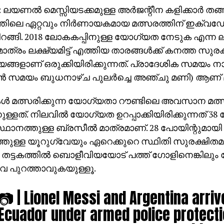
: ലയണല്‍ മെസ്സിയടക്കമുള്ള അര്‍ജന്റീന കളിക്കാര്‍ തങ
്തിലെ ഏറ്റവും നിര്‍ണായകമായ മത്സരത്തിന് ഇക്വഡ
റങ്ങി. 2018 ലോകകപ്പിനുള്ള യോഗ്യത നേടുക എന്ന ലക
ാത്രം ലക്ഷ്യമിട്ട് എത്തിയ താരങ്ങള്‍ക്ക് കനത്ത സുരക
്ങളാണ് ഒരുക്കിയിരിക്കുന്നത്. പ്രാദേശിക സമയം നാ
ന്‍ സമയം ബുധനാഴ്ച പുലര്‍ച്ചെ അഞ്ചു മണി) ആണ് 
കള്‍ മത്സരിക്കുന്ന യോഗ്യതാ റൗണ്ടിലെ അവസാന മത
ുള്ളത്. നിലവില്‍ യോഗ്യത ഉറപ്പാക്കിയിരിക്കുന്നത് 38
സ്ഥാനത്തുള്ള ബ്രസീല്‍ മാത്രമാണ്. 28 പോയിന്റുമായി 
തുള്ള യൂറുഗ്വേയും ഏറെക്കുറെ സ്ഥിതി സുരക്ഷിതമാക്കി
 തട്ടകത്തില്‍ ബൊളീവിയയോട് പത്ത് ഗോളിനെങ്കിലും ത
േ പുറത്താവുകയുള്ളൂ.
📷 | Lionel Messi and Argentina arriv
Ecuador under armed police protect