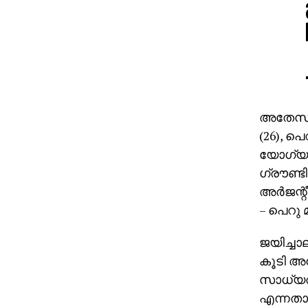
അതേസമയം
(26), പെ
യോഗ്യത
ഗ്രൗണ്ടി
അര്‍ജന
– പെറു 
ജയിച്ചാല
കൂടി അന
സാധ്യത
എന്നതാവ