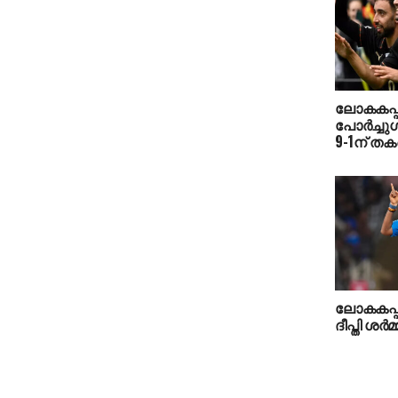
ലോകകപ്പി
പോര്‍ച്ച
9-1ന് തകര
ലോകകപ്പി
ദീപ്തി ശര്‍മ്