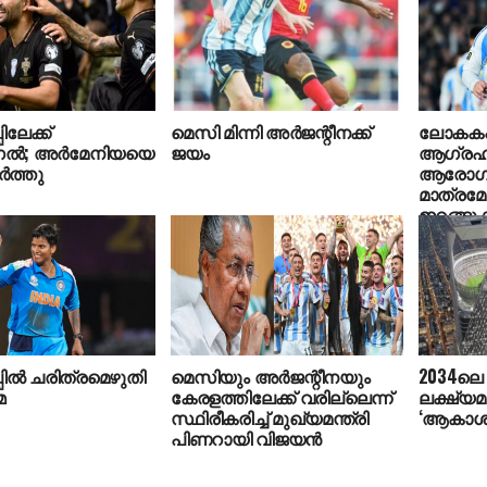
ലേക്ക്
മെസി മിന്നി അര്‍ജന്റീനക്ക്
ലോകകപ്പി
ുഗല്‍; അര്‍മേനിയയെ
ജയം
ആഗ്രഹമു
്‍ത്തു
ആരോഗ്
മാത്രമ
ഇറങ്ങു
ല്‍ ചരിത്രമെഴുതി
മെസിയും അര്‍ജന്റീനയും
2034ലെ
മ
കേരളത്തിലേക്ക് വരില്ലെന്ന്
ലക്ഷ്യമ
സ്ഥിരീകരിച്ച് മുഖ്യമന്ത്രി
‘ആകാശ സ
പിണറായി വിജയന്‍