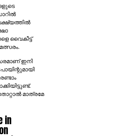
്ങളുടെ
ോറില്‍
്ഷ്യത്തില്‍
്ഷാ
ളെ വൈകീട്ട്
മത്സരം.
്സരമാണ് ഇനി
 പോയിന്റുമായി
രണ്ടാം
യിട്ടുണ്ട്.
ോറ്റാല്‍ മാത്രമേ
e in
ion