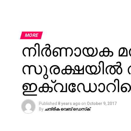
MORE
നിര്‍ണായക മ
സുരക്ഷയില്‍ അ
ഇക്വഡോറിലെ
Published
8 years ago
on
October 9, 2017
By
ചന്ദ്രിക വെബ് ഡെസ്‌ക്‌