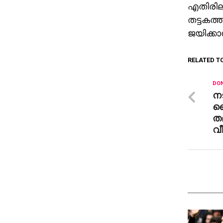
എതിരില്
തട്ടകത്ത
ജയിക്കാ
RELATED T
DON
നട
നൈ
തല
വ