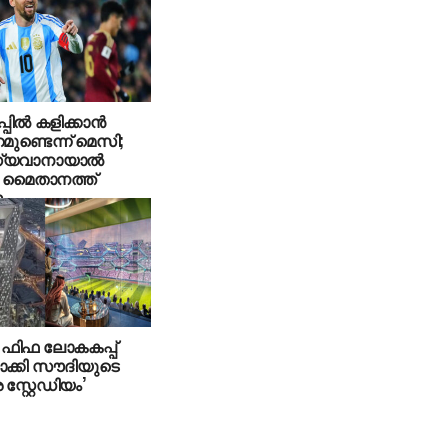
ല്‍ കളിക്കാന്‍
ണ്ടെന്ന് മെസി;
യവാനായാല്‍
േ മൈതാനത്ത്
ക
 ഫിഫ ലോകകപ്പ്
ാക്കി സൗദിയുടെ
്റ്റേഡിയം’