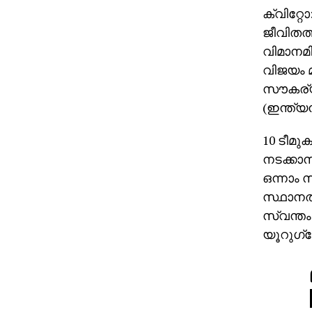
ക്വിറ്റോ
ജീവിതത
വിമാനമി
വിജയം മ
സൗകര്യങ
(ഇന്ത്യ
10 ടീമു
നടക്കാന
ഒന്നാം 
സ്ഥാനത്
സ്വന്തം
യൂറുഗ്വ