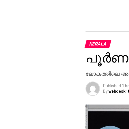
KERALA
പൂര്‍ണ
ലോകത്തിലെ അപൂ
Published
1 h
By
webdesk1