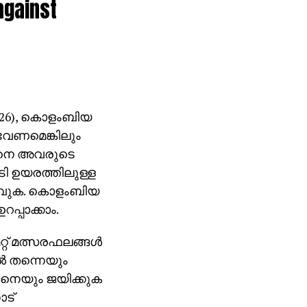
against
 (26), കൊളംബിയ
് വേണമെങ്കിലും
ിനെ അവരുടെ
 അടി ഉയരത്തിലുള്ള
യാവുക. കൊളംബിയ
പ്പാക്കാം.
റ്റ് മത്സരഫലങ്ങള്‍
‍ തന്നെയും
ങനെയും ജയിക്കുക
ോട്