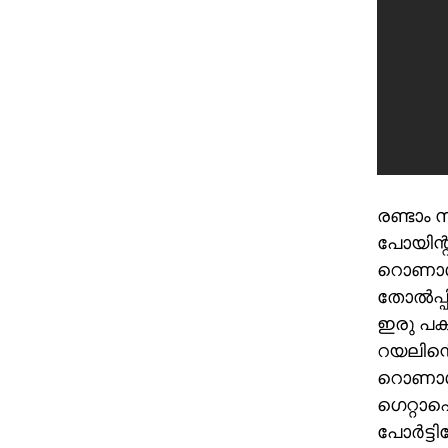
രണ്ടാം 
പോയിന്റ
റൊണാള്‍
തോല്‍പ്പ
ഇരു പക
റയലിന്റ
റൊണാള്‍
ഗെറ്റാഫ
പോര്‍ട്