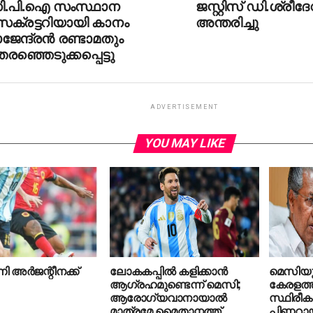
ി.പി.ഐ സംസ്ഥാന
ജസ്റ്റിസ് ഡി.ശ്രീദേ
െക്രട്ടറിയായി കാനം
അന്തരിച്ചു
ജേന്ദ്രന്‍ രണ്ടാമതും
രഞ്ഞെടുക്കപ്പെട്ടു
ADVERTISEMENT
YOU MAY LIKE
ി അര്‍ജന്റീനക്ക്
ലോകകപ്പില്‍ കളിക്കാന്‍
മെസിയും
ആഗ്രഹമുണ്ടെന്ന് മെസി;
കേരളത്തി
ആരോഗ്യവാനായാല്‍
സ്ഥിരീകരി
മാത്രമേ മൈതാനത്ത്
പിണറായ