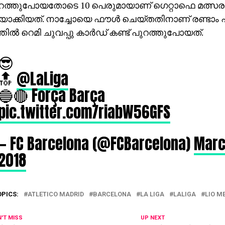
പുറത്തുപോയതോടെ 10 പെരുമായാണ് ഗെറ്റാഫെ മത്സര
തിയാക്കിയത്. നാച്ചോയെ ഫൗള്‍ ചെയ്തതിനാണ് രണ്ടാ
തില്‍ റെമി ചുവപ്പു കാര്‍ഡ് കണ്ട് പുറത്തുപോയത്.
😎
🔝
@LaLiga
🔵🔴 Força Barça
pic.twitter.com/riabW56GFS
— FC Barcelona (@FCBarcelona)
Marc
2018
OPICS:
ATLETICO MADRID
BARCELONA
LA LIGA
LALIGA
LIO M
'T MISS
UP NEXT