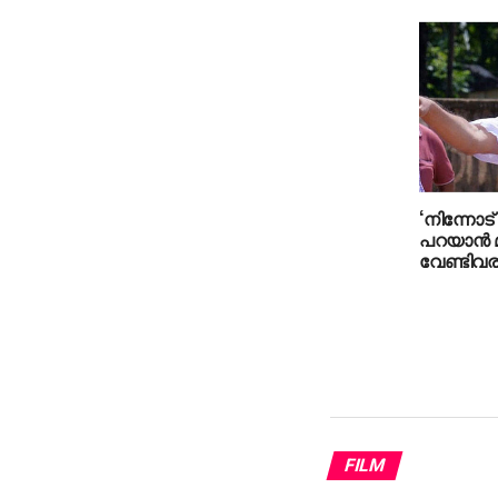
‘നിന്നോട്
പറയാന്‍ 
വേണ്ടിവരു
മാധ്യമപ്
തട്ടിക്കയ
FILM