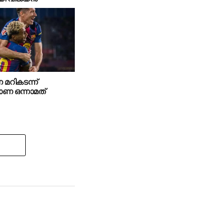
മറികടന്ന്
ോണ ഒന്നാമത്