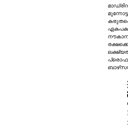
മാഡ്രിഡ
മുന്നോട
കരുതപ്പ
ഏകപക്ഷ
നൗകാമ്പ
രക്ഷക്ക
ലക്ഷ്യത
പ്രൊഫഷ
ബാഴ്‌സയ