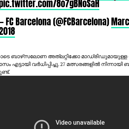
pic.twitter.com/8o7gBNoSaH
— FC Barcelona (@FCBarcelona)
Marc
2018
ടെ ബാഴ്‌സലോണ അത്‌ലറ്റിക്കോ മാഡ്രിഡുമായുള്ള 
ം എട്ടായി വര്‍ധിപ്പിച്ചു. 27 മത്സരങ്ങളില്‍ നിന്നായി ബ
്ട്.