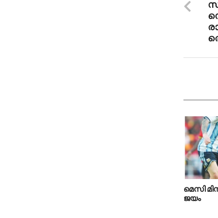
സ
സ
രാ
തെ
മെസി മിന്ന
ജയം