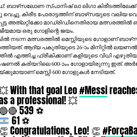
്: ബാഴ്‌സലോണ സ്പാനിഷ് ലാ ലിഗാ കിരീടത്തിലേക്ക്
്ടു വെച്ചു. കിരീട പോരാട്ടത്തിന് ബാഴ്‌സയുടെ വലിയ 
െട്ട അത്‌ലറ്റിക്കോ മാഡ്രിഡിനെതിരായ മത്സരത്തില്‍ ബ
ീയമായ ഒരു ഗോളിന്റെ ജയം.
ില്‍ നടന്ന മത്സരത്തില്‍ മെസ്സിയുടെ ഗോളാണ് ബാഴ്
െത്തിയത്. ആദ്യ പകുതിയുടെ 26-ാം മിനിറ്റില്‍ ലയണല്‍
്തില്‍ എത്തിച്ച ഫ്രീകിക്കാണ് കളിയുടെ വിധി എഴുതിയ
ണല്‍ കരിയറിലെ 600-ാംം ഗോളായിരുന്നു ഇത്. അര്‍ജന
്ക്കുമായാണ് മെസ്സി 600 ഗോളുകള്‍ നേടിയത്.
💥 With that goal Leo
#Messi
reache
as a professional! 💥
🔵🔴 539 ⚽
61
⚽
👏 Congratulations, Leo! 👏
#ForçaB