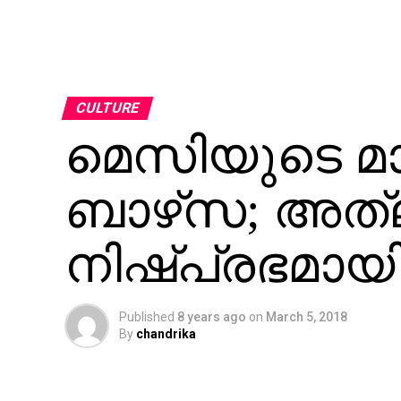
CULTURE
മെസിയുടെ മാജി
ബാഴ്‌സ; അത്‌ല
നിഷ്പ്രഭമായ
Published
8 years ago
on
March 5, 2018
By
chandrika