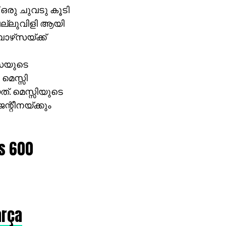
 ഒരു ചുവടു കൂടി
വെല്ലുവിളി ആയി
ാഴ്‌സയ്ക്ക്
‌സയുടെ
 മെസ്സി
ത്. മെസ്സിയുടെ
്റീനയ്ക്കും
s 600
arça