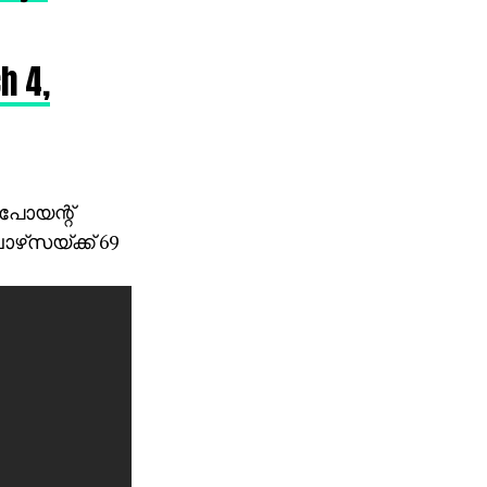
h 4,
പോയന്റ്
ാഴ്‌സയ്ക്ക് 69