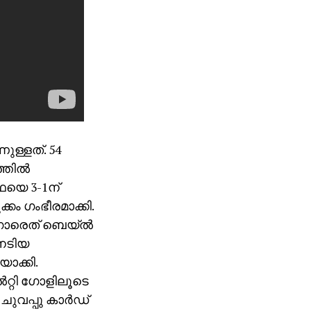
ുള്ളത്. 54
തില്‍
െയെ 3-1ന്
്കം ഗംഭീരമാക്കി.
ാരെത് ബെയ്ല്‍
നേടിയ
ാക്കി.
റ്റി ഗോളിലൂടെ
ുവപ്പു കാര്‍ഡ്