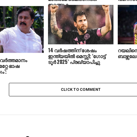
ഇറങ്ങുക
14 വര്‍ഷത്തിന് ശേഷം
റയലിനെ 
ഇന്ത്യയില്‍ മെസ്സി; ‘ഗോട്ട്
ബാഴ്സല
 വര്‍ത്തമാനം
ടൂര്‍ 2025’ പ്രഖ്യാപിച്ചു
മറ്റേ ഭാഷ
ം’;
രവര്‍ത്തകരോട്
റി കായിക മന്ത്രി
CLICK TO COMMENT