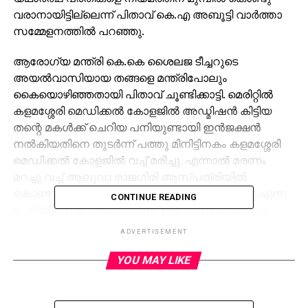
വരാനായിട്ടില്ലെന്ന് പിതാവ് കെ.എ അബൂട്ടി വാര്‍ത്താ
സമ്മേളനത്തില്‍ പറഞ്ഞു.
ആരോഗ്യ മന്ത്രി കെ.കെ ശൈലജ ടീച്ചറുടെ
അയല്‍വാസിയായ തങ്ങളെ മന്ത്രിപോലും
കൈയൊഴിഞ്ഞതായി പിതാവ് ചൂണ്ടിക്കാട്ടി. മെരിറ്റില്‍
കളമശ്ശേരി മെഡിക്കല്‍ കോളജില്‍ അഡ്മിഷന്‍ കിട്ടിയ
തന്റെ മകള്‍ക്ക് ചെറിയ പനിയുണ്ടായി ഇന്‍ജക്ഷന്‍
നല്‍കിയതിനെ തുടര്‍ന്ന് പത്തു മിനിട്ടിനകം കളമശ്ശേരി
മെഡിക്കല്‍ കോളജില്‍ വച്ച് മരിച്ചു. എന്നാല്‍ മരണം
മറച്ചു വച്ച് ആലുവാ രാജഗിരി ആസ്പത്രിയില്‍
കൊണ്ടുപോയി മണിക്കൂറുകളോളം ചികില്‍സിച്ചു എന്ന
CONTINUE READING
പേരില്‍ തന്റെ പക്കല്‍ നിന്നും ഒന്‍പതിനായിരം രൂപ
ബില്ലായി ഈടാക്കി. കളമശ്ശേരി മെഡിക്കല്‍ കോളജിലെ
ADVERTISEMENT
ചികില്‍സയുടെ അപാകതയാണ് മരണ കാരണം.
ഇതിനുത്തരവാദികളായവരെ സംരക്ഷിക്കുകയാണ്.
YOU MAY LIKE
മരിച്ച മകളെ വിദഗ്ധ ചികില്‍സക്ക് പറഞ്ഞയച്ച
ഡോക്ടര്‍മാരെയും പ്രിന്‍സിപ്പലിനെയും