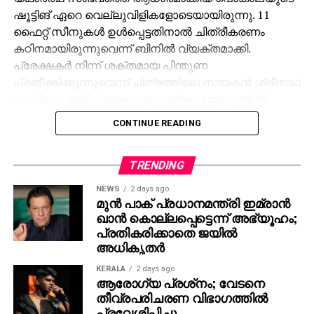
ഷൂട്ടിങ് ഏറെ വെല്ലുവിളികളോടെയായിരുന്നു. 11
ഫൈറ്റ് സീനുകള്‍ ഉള്‍പ്പെട്ടതിനാല്‍ ചിത്രീകരണം
കഠിനമായിരുന്നുവെന്ന് ബിനില്‍ വ്യക്തമാക്കി.
പ്രേക്ഷകര്‍ നിന്ന് ശക്തമായ പിന്തുണ
പ്രതീക്ഷിക്കുന്നുവെന്ന് ചിത്രത്തിലെ നായകന്‍ ശ്രീനാഥ്
ഭാസിയും അഭിപ്രായപ്പെട്ടു. പത്രസമ്മേളനത്തില്‍
ബാബുരാജ്, അലന്‍സിയര്‍, നായിക യാമി സോന,
CONTINUE READING
സൂര്യാ ക്രിഷ്, ഇന്ദ്രജിത്ത് ജഗജിത്ത്, ശ്രീരംഗ്, ദാവീദ്
ജേക്കബ്, അശ്വമേധ് എന്നിവരും നിര്‍മ്മാതാക്കളായ
അനില്‍ പിള്ള, ദീപു ബോസ് എന്നിവരും പങ്കെടുത്തു.
TRENDING
തുടര്‍ന്ന് ചിത്രത്തിലെ പാട്ടിന് ശ്രീനാഥ് ഭാസിയും
NEWS
2 days ago
അലന്‍സിയറും ചുവടുവെച്ചു. ഗ്രേസ് ഫിലിം
മുന്‍ പാക് പ്രധാനമന്ത്രി ഇമ്രാന്‍
ഖാന്‍ കൊല്ലപ്പെട്ടെന്ന് അഭ്യൂഹം;
കമ്പനിയാണ് ചിത്രം നവംബര്‍ 30 ന് പുറത്തിറക്കുന്നത്.
പ്രതികരിക്കാതെ ജയില്‍
മാര്‍ക്കറ്റിംഗ് ബ്രിങ്ഫോര്‍ത്ത് അഡ്വര്‍ടൈസിങ്.
അധികൃതര്‍
KERALA
2 days ago
ആരോഗ്യ പ്രശ്‌നം; വേടനെ
തീവ്രപരിചരണ വിഭാഗത്തില്‍
പ്രവേശിപ്പിച്ചു