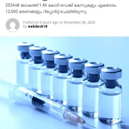
തിരക്കഥ രചിച്ച കളങ്കാവല്‍ മമ്മൂട്ടി കമ്പനിയുടെ
2024ല്‍ ലോകത്ത് 1.46 കോടി ഡെങ്കി കേസുകളും ഏകദേശം
ബാനറില്‍ നിര്‍മിക്കുന്ന ഏഴാമത്തെ ചിത്രമാണ്.
12,000 മരണങ്ങളും റിപ്പോര്‍ട്ട് ചെയ്തിരുന്നു.
നേരത്തെ നവംബര്‍ 27 ന് റിലീസ് പ്രഖ്യാപിച്ചിരുന്ന
Published
2 hours ago
on
November 28, 2025
ചിത്രം ഡിസംബര്‍ അഞ്ചിലേക്ക് നീട്ടുകയായിരുന്നു.
By
webdesk18