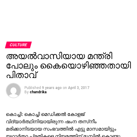
CULTURE
അയല്‍വാസിയായ മന്ത്രി
പോലും കൈയൊഴിഞ്ഞതായി
പിതാവ്
Published
9 years ago
on
April 3, 2017
By
chandrika
കൊച്ചി: കൊച്ചി മെഡിക്കല്‍ കോളജ്
വിദ്യാര്‍ത്ഥിനിയായിരുന്ന ഷംന തസ്‌നീം
മരിക്കാനിടയായ സംഭവത്തില്‍ എട്ടു മാസമായിട്ടും
യഥാര്‍ത്ഥ പ്രതികളെ നിയമത്തിന് മുമ്പില്‍ കൊണ്ടു