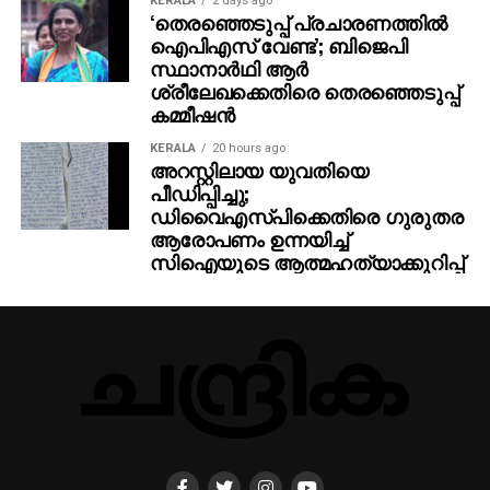
KERALA
2 days ago
‘തെരഞ്ഞെടുപ്പ് പ്രചാരണത്തിൽ
ഐപിഎസ് വേണ്ട’; ബിജെപി
സ്ഥാനാർഥി ആർ
ശ്രീലേഖക്കെതിരെ തെരഞ്ഞെടുപ്പ്
കമ്മീഷൻ
KERALA
20 hours ago
അറസ്റ്റിലായ യുവതിയെ
പീഡിപ്പിച്ചു;
ഡിവൈഎസ്പിക്കെതിരെ ഗുരുതര
ആരോപണം ഉന്നയിച്ച്
സിഐയുടെ ആത്മഹത്യാക്കുറിപ്പ്