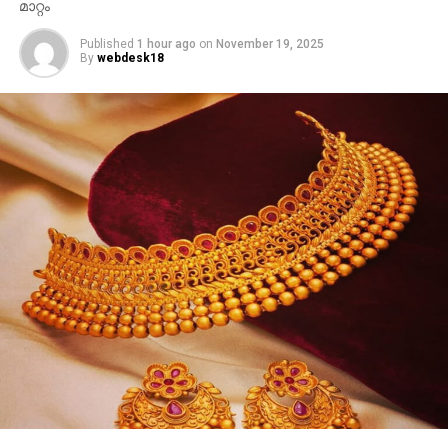
മാറ്റം
Published
1 hour ago
on
November 19, 2025
By
webdesk18