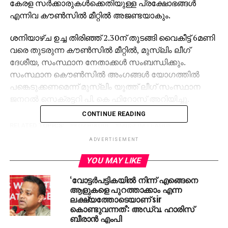
കേരള സർക്കാരുകൾക്കെതിയുള്ള പ്രക്ഷോഭങ്ങൾ
എന്നിവ കൗൺസിൽ മീറ്റിൽ അജണ്ടയാകും.
ശനിയാഴ്ച ഉച്ച തിരിഞ്ഞ് 2.30ന് തുടങ്ങി വൈകീട്ട് 6മണി
വരെ തുടരുന്ന കൗൺസിൽ മീറ്റിൽ, മുസ്‌ലിം ലീഗ്
ദേശീയ, സംസ്ഥാന നേതാക്കള്‍ സംബന്ധിക്കും.
സംസ്ഥാന കൌൺസിൽ അംഗങ്ങൾ യോഗത്തില്‍
പങ്കെടുക്കണമെന്ന് മുസ്‌ലിം യൂത്ത് ലീഗ് സംസ്ഥാന
ജനറൽ സെക്രട്ടറി പി. കെ ഫിറോസ് അറിയിച്ചു.
CONTINUE READING
RELATED TOPICS:
KOZHIKODE
MUSLIM LEAGUE
MUSLIM YOUTH LEAGUE
STATE COUNCIL MEET
ADVERTISEMENT
UP NEXT
YOU MAY LIKE
വഖഫ് ബില്‍; ‘ഞാനും നിങ്ങളും’ അല്ല, ‘നമ്മള്‍’
എന്ന വാക്കാണ് ഉചിതമെന്ന് രാജ്യം
‘വോട്ടര്‍പട്ടികയില്‍ നിന്ന് എങ്ങെനെ
പറഞ്ഞുറപ്പിച്ച ദിവസം; കെ എം ഷാജി
ആളുകളെ പുറത്താക്കാം എന്ന
ലക്ഷ്യത്തോടെയാണ് sir
DON'T MISS
കൊണ്ടുവന്നത്’: അഡ്വ. ഹാരിസ്
കരുവന്നൂര്‍ ബാങ്ക് തട്ടിപ്പ്; കെ രാധാകൃഷ്ണന്‍ എംപി
ബീരാൻ എംപി
ചൊവ്വാഴ്ച്ച ഇഡിക്കു മുന്നില്‍ ഹാജരാകും