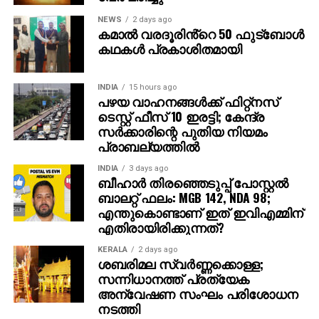
NEWS
2 days ago
കമാൽ വരദൂരിൻ്റെ 50 ഫുട്ബോൾ
കഥകൾ പ്രകാശിതമായി
INDIA
15 hours ago
പഴയ വാഹനങ്ങള്‍ക്ക് ഫിറ്റ്‌നസ്
ടെസ്റ്റ് ഫീസ് 10 ഇരട്ടി; കേന്ദ്ര
സര്‍ക്കാരിന്റെ പുതിയ നിയമം
പ്രാബല്യത്തില്‍
INDIA
3 days ago
ബീഹാർ തിരഞ്ഞെടുപ്പ് പോസ്റ്റൽ
ബാലറ്റ് ഫലം: MGB 142, NDA 98;
എന്തുകൊണ്ടാണ് ഇത് ഇവിഎമ്മിന്
എതിരായിരിക്കുന്നത്?
KERALA
2 days ago
ശബരിമല സ്വര്‍ണ്ണക്കൊള്ള;
സന്നിധാനത്ത് പ്രത്യേക
അന്വേഷണ സംഘം പരിശോധന
നടത്തി