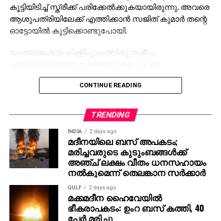
കൂട്ടിയിടിച്ച് സ്ത്രീക്ക് പരിക്കേല്‍ക്കുകയായിരുന്നു. അവരെ
ആശുപത്രിയിലേക്ക് എത്തിക്കാന്‍ സജിത് കുമാര്‍ തന്റെ
ഓട്ടോയില്‍ കൂട്ടിക്കൊണ്ടുപോയി.
യാത്രാമധ്യേ കിള്ളിപ്പാലത്തിനു സമീപം
എത്തിയപ്പോഴാണ് സജിത്തിന് തല ചുറ്റല്‍
അനുഭവപ്പെട്ടത്. അതിനെക്കുറിച്ച് യാത്രക്കാരോട്
CONTINUE READING
അറിയിച്ച ശേഷം ഓട്ടോ റോഡരികില്‍ പാര്‍ക്ക് ചെയ്തു.
ഉടന്‍ തന്നെ അദ്ദേഹം കുഴഞ്ഞുവീണു. ആംബുലന്‍സില്‍
ജനറല്‍ ആശുപത്രിയിലേക്ക് മാറ്റിയെങ്കിലും ജീവന്‍
TRENDING
രക്ഷിക്കാനായില്ല.
INDIA
2 days ago
മദീനയിലെ ബസ് അപകടം;
അപകടത്തില്‍ പരിക്കേറ്റ സ്ത്രീയെ മറ്റൊരു
മരിച്ചവരുടെ കുടുംബങ്ങള്‍ക്ക്
വാഹനത്തിലാക്കി ആശുപത്രിയിലെത്തിച്ചു.
അഞ്ച് ലക്ഷം വീതം ധനസഹായം
നല്‍കുമെന്ന് തെലങ്കാന സര്‍ക്കാര്‍
GULF
2 days ago
മക്കമദീന ഹൈവേയില്‍
ഭീകരാപകടം: ഉംറ ബസ് കത്തി, 40
പേര്‍ മരിച്ചു