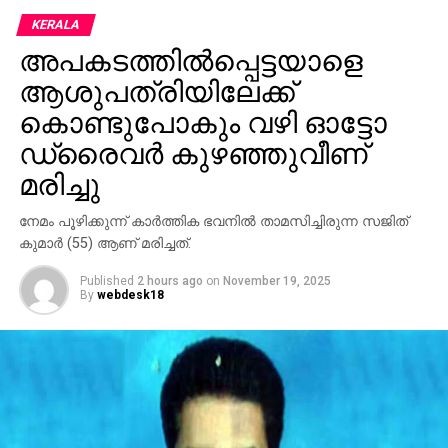
യൂറോപ്പ്, ഏഷ്യന്‍ വിപണികളും ഇടിവ് തുടരുന്ന
KERALA
അവസ്ഥയിലാണ്.
അപകടത്തില്‍പ്പെട്ടയാളെ
ആശുപത്രിയിലേക്ക്
കൊണ്ടുപോകും വഴി ഓട്ടോ
ഡ്രൈവര്‍ കുഴഞ്ഞുവീണ്
മരിച്ചു
നേമം പൂഴിക്കുന്ന് കാര്‍ത്തിക ഭവനില്‍ താമസിച്ചിരുന്ന സജിത്
കുമാര്‍ (55) ആണ് മരിച്ചത്.
Published
2 hours ago
on
November 19, 2025
By
webdesk18