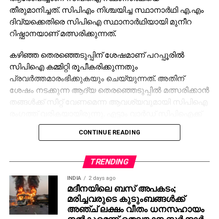
തീരുമാനിച്ചത്. സിപിഎം നിശ്ചയിച്ച സ്ഥാനാര്‍ഥി എ.എം
ദിവ്യക്കെതിരെ സിപിഐ സ്ഥാനാര്‍ഥിയായി മുനീറ
റിഷ്ഫാനയാണ് മത്സരിക്കുന്നത്.
കഴിഞ്ഞ തെരഞ്ഞെടുപ്പിന് ശേഷമാണ് പറപ്പൂരില്‍
സിപിഐ കമ്മിറ്റി രൂപീകരിക്കുന്നതും
പ്രവര്‍ത്തമാരംഭിക്കുകയും ചെയ്യുന്നത്. അതിന്
ശേഷം നടക്കുന്ന ആദ്യ തെരഞ്ഞെടുപ്പില്‍ മത്സരിക്കാന്‍
തങ്ങള്‍ക്ക് സീറ്റ് വേണമെന്ന ആവശ്യവുമായി സിപിഐ
രംഗത്ത് വരികയായിരുന്നു. എട്ടാം വാര്‍ഡ് സിപിഐക്ക്
നല്‍കാമെന്ന് തീരുമാനമായെങ്കിലും അവസാനനിമിഷം
CONTINUE READING
സിപിഎം സ്ഥാനാര്‍ഥിയെ നിശ്ചയിക്കുകയായിരുന്നു.
ഇതോടെ, സ്വാഭാവികമായും സിപിഐ
TRENDING
മാറിക്കൊടുക്കുകയും ഏഴാം വാര്‍ഡിന് വേണ്ടി
INDIA
2 days ago
ആവശ്യമുന്നയിക്കുകയും ചെയ്തു. എന്നാല്‍,
മദീനയിലെ ബസ് അപകടം;
സിപിഎമ്മിന്റെ പ്രാദേശിക നേതൃത്വം ഏഴാം
മരിച്ചവരുടെ കുടുംബങ്ങള്‍ക്ക്
വാര്‍ഡിലും സ്ഥാനാര്‍ഥിയെ പ്രഖ്യാപിച്ചതിനെ
അഞ്ച് ലക്ഷം വീതം ധനസഹായം
തുടര്‍ന്നാണ് ഭിന്നത രൂക്ഷമായത്. തുടര്‍ന്ന് സിപിഐ
നല്‍കുമെന്ന് തെലങ്കാന സര്‍ക്കാര്‍