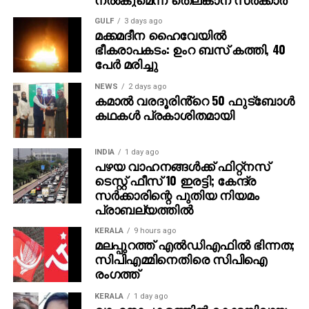
തങ്ങളുടെ സ്ഥാനാര്‍ഥിയെ തീരുമാനിക്കുകയായിരുന്നു.
GULF
3 days ago
മക്കമദീന ഹൈവേയില്‍
ഭീകരാപകടം: ഉംറ ബസ് കത്തി, 40
പേര്‍ മരിച്ചു
NEWS
2 days ago
കമാൽ വരദൂരിൻ്റെ 50 ഫുട്ബോൾ
കഥകൾ പ്രകാശിതമായി
INDIA
1 day ago
പഴയ വാഹനങ്ങള്‍ക്ക് ഫിറ്റ്‌നസ്
ടെസ്റ്റ് ഫീസ് 10 ഇരട്ടി; കേന്ദ്ര
സര്‍ക്കാരിന്റെ പുതിയ നിയമം
പ്രാബല്യത്തില്‍
KERALA
9 hours ago
മലപ്പുറത്ത് എല്‍ഡിഎഫില്‍ ഭിന്നത;
സിപിഎമ്മിനെതിരെ സിപിഐ
രംഗത്ത്
KERALA
1 day ago