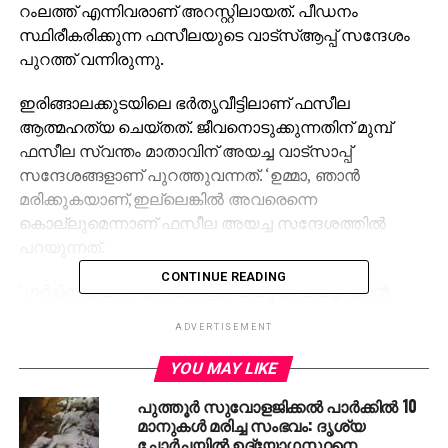
റംലത്ത് എന്നിവരാണ് അറസ്റ്റിലായത്. പീഡനം
സ്ഥിരീകരിക്കുന്ന ഫസീലയുടെ വാട്‌സ്ആപ്പ് സന്ദേശം
പുറത്ത് വന്നിരുന്നു.
ഇരിങ്ങാലക്കുടയിലെ ഭര്‍തൃവീട്ടിലാണ് ഫസീല
ആത്മഹത്യ ചെയ്തത്. ജീവനൊടുക്കുന്നതിന് മുമ്പ്
ഫസീല സ്വന്തം മാതാവിന് അയച്ച വാട്‌സാപ്പ്
സന്ദേശങ്ങളാണ് പുറത്തുവന്നത്. ‘ഉമ്മാ, ഞാന്‍
മരിക്കുകയാണ്,ഇല്ലെങ്കില്‍ അവരെന്നെ
കൊല്ലുമെന്നാണ് ഫസീല അയച്ച സന്ദേശത്തില്‍
പറയുന്നത്.
CONTINUE READING
‘ഗര്‍ഭിണിയെന്ന് അറിഞ്ഞിട്ടും വയറ്റില്‍ ചവിട്ടി. താന്‍
മരിക്കാന്‍ പോകുകയാണ്. മരിച്ചാല്‍ പോസ്റ്റുമോര്‍ട്ടം
ADVERTISEMENT
ചെയ്യരുത്. അത് മാത്രമാണ് തന്റെ അപേക്ഷ’- ഫസീല
രാവിലെ 6.49 ന് അയച്ച വാട്‌സാപ്പ് മെസേജില്‍
YOU MAY LIKE
പറയുന്നു. ഫസീല രണ്ടാമത് ഗര്‍ഭിണിയാണെന്ന്
പുത്തൂര്‍ സുവോളജിക്കല്‍ പാര്‍ക്കില്‍ 10
അറിഞ്ഞത് ഇന്നലെയാണ്. ഇതിന് പിന്നാലെയാണ്
മാനുകള്‍ മരിച്ച സംഭവം: ദൃശ്യ
കഠിനമായ പീഡനം.
ചോര്‍ച്ചയില്‍ ഉദ്യോഗസ്ഥനെ