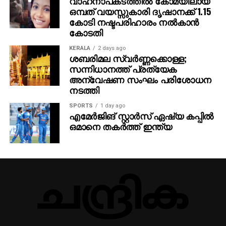
വാഹനാപകടത്തില്‍ കോമയിലായ
ഒമ്പത് വയസ്സുകാരി ദൃഷാനക്ക് 1.15
കോടി നഷ്ടപരിഹാരം നല്‍കാന്‍
കോടതി
KERALA
2 days ago
ശബരിമല സ്വര്‍ണ്ണക്കൊള്ള;
സന്നിധാനത്ത് പ്രത്യേക
അന്വേഷണ സംഘം പരിശോധന
നടത്തി
SPORTS
1 day ago
എമേര്‍ജിങ് സ്റ്റാര്‍സ് ഏഷ്യ കപ്പില്‍
ഒമാനെ തകര്‍ത്ത് ഇന്ത്യ