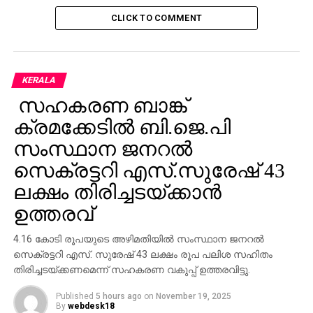
CLICK TO COMMENT
KERALA
സഹകരണ ബാങ്ക്
ക്രമക്കേടില്‍ ബി.ജെ.പി
സംസ്ഥാന ജനറല്‍
സെക്രട്ടറി എസ്.സുരേഷ് 43
ലക്ഷം തിരിച്ചടയ്ക്കാന്‍
ഉത്തരവ്
4.16 കോടി രൂപയുടെ അഴിമതിയില്‍ സംസ്ഥാന ജനറല്‍
സെക്രട്ടറി എസ്. സുരേഷ് 43 ലക്ഷം രൂപ പലിശ സഹിതം
തിരിച്ചടയ്ക്കണമെന്ന് സഹകരണ വകുപ്പ് ഉത്തരവിട്ടു.
Published
5 hours ago
on
November 19, 2025
By
webdesk18