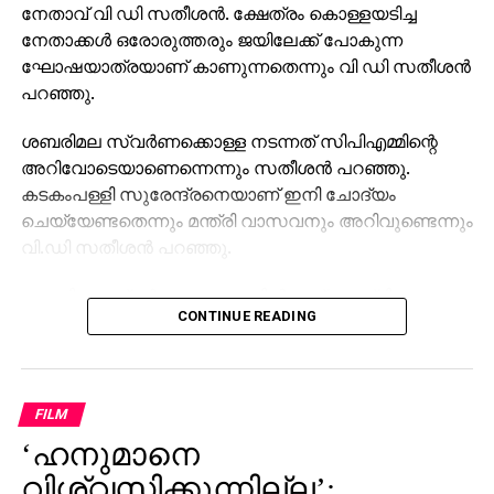
നേതാവ് വി ഡി സതീശന്‍. ക്ഷേത്രം കൊള്ളയടിച്ച
നേതാക്കള്‍ ഒരോരുത്തരും ജയിലേക്ക് പോകുന്ന
ഘോഷയാത്രയാണ് കാണുന്നതെന്നും വി ഡി സതീശന്‍
പറഞ്ഞു.
ശബരിമല സ്വര്‍ണക്കൊള്ള നടന്നത് സിപിഎമ്മിന്റെ
അറിവോടെയാണെന്നെന്നും സതീശന്‍ പറഞ്ഞു.
കടകംപള്ളി സുരേന്ദ്രനെയാണ് ഇനി ചോദ്യം
ചെയ്യേണ്ടതെന്നും മന്ത്രി വാസവനും അറിവുണ്ടെന്നും
വി.ഡി സതീശന്‍ പറഞ്ഞു.
ശബരിമല സ്വര്‍ണക്കൊള്ളയില്‍ മുഖ്യമന്ത്രി
CONTINUE READING
പിണറായി വിജയന്‍ എന്തുകൊണ്ട് മൗനം പാലിക്കുന്നു.
സ്വന്തം നേതാക്കള്‍ ജയിലിലേക്ക് പോകുമ്പോള്‍
പാര്‍ട്ടിക്ക് ഒരു കുഴപ്പവുമില്ലെന്ന് പറയാന്‍ എം.വി
ഗോവിന്ദന് മാത്രമേ കഴിയൂവെന്നും വി.ഡി സതീശന്‍
FILM
പരിഹസിച്ചു. എന്തുകൊണ്ട് ദേവസ്വം ബോര്‍ഡ്
‘ഹനുമാനെ
പോറ്റിക്കെതിരെ പരാതി നല്‍കിയില്ലെന്നും പോറ്റി
കുടുങ്ങിയാല്‍ പലരും കുടുങ്ങും എന്ന് സിപിഎമ്മിന്
വിശ്വസിക്കുന്നില്ല’;