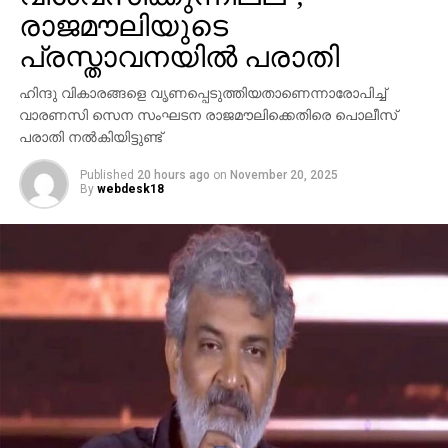
അറിയാമായിരുന്നുവെന്നും അദ്ദേഹം കൂട്ടിച്ചേര്‍ത്തു.
രാജമൗലിയുടെ
പ്രസ്താവനയില്‍ പരാതി
ഹിന്ദു വികാരങ്ങളെ വൃണപ്പെടുത്തിയതാണെന്നാരോപിച്ച്
വാരണസി സെന സംഘടന രാജമൗലിക്കെതിരെ പൊലീസ്
പരാതി നല്‍കിയിട്ടുണ്ട്
Published
20 hours ago
on
November 20, 2025
By
webdesk18