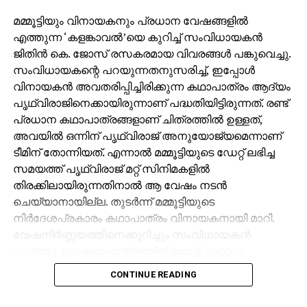
മമ്മൂട്ടിയും വിനായകനും പ്രധാന വേഷങ്ങളില്‍
എത്തുന്ന ‘കളങ്കാവല്‍’യെ കുറിച്ച് സംവിധായകന്‍
ജിതിന്‍ കെ. ജോസ് രസകരമായ വിവരങ്ങള്‍ പങ്കുവെച്ചു.
സംവിധായകന്റെ പറയുന്നതനുസരിച്ച്, ഇപ്പോള്‍
വിനായകന്‍ അവതരിപ്പിച്ചിരിക്കുന്ന കഥാപാത്രം ആദ്യം
പൃഥ്വിരാജിനെക്കായിരുന്നാണ് പദ്ധതിയിട്ടിരുന്നത്. രണ്ട്
പ്രധാന കഥാപാത്രങ്ങളാണ് ചിത്രത്തില്‍ ഉള്ളത്,
അവയില്‍ ഒന്നിന് പൃഥ്വിരാജ് അനുയോജ്യമെന്നാണ്
ടീമിന് തോന്നിയത്. എന്നാല്‍ മമ്മൂട്ടിയുടെ ഡേറ്റ് ലഭിച്ച
സമയത്ത് പൃഥ്വിരാജ് മറ്റ് സിനിമകളില്‍
തിരക്കിലായിരുന്നതിനാല്‍ ആ വേഷം നടന്‍
ചെയ്യാനായില്ല. തുടര്‍ന്ന് മമ്മൂട്ടിയുടെ
നിര്‍ദേശപ്രകാരം കഥാപാത്രം വിനായകനായി മാറി.
വേഷനിര്‍ണ്ണയത്തിനെക്കുറിച്ചും സംവിധായകന്‍
പറഞ്ഞു. ഒരുകഥാപാത്രത്തിന് മമ്മൂട്ടി ഏറ്റവും
അനുയോജ്യനാണെന്ന് തോന്നിയതിനാല്‍
CONTINUE READING
എക്‌സിക്യൂട്ടീവ് പ്രൊഡ്യൂസര്‍ വിവേക് ദാമോദരന്‍
വഴിയാണ് മമ്മൂട്ടിയെ സമീപിച്ചത്. ഇതിനകം തന്നെ