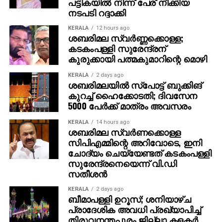
പട്ടികയില്‍ നിന്ന് പേര് നീക്കിയ
നടപടി റദ്ദാക്കി
KERALA
12 hours ago
ശബരിമല സ്വര്‍ണ്ണക്കൊള്ള;
കടകംപള്ളി സുരേന്ദ്രന്
കുരുക്കായി പത്മകുമാറിന്റെ മൊഴി
KERALA
2 days ago
ശബരിമലയില്‍ സ്‌പോട്ട് ബുക്കിങ്
കുറച്ച് ഹൈക്കോടതി; ദിവസേന
5000 പേര്‍ക്ക് മാത്രം അവസരം
KERALA
14 hours ago
ശബരിമല സ്വര്‍ണക്കൊള്ള
സിപിഎമ്മിന്റെ അറിവോടെ, ഇനി
ചോദ്യം ചെയ്യേണ്ടത് കടകംപള്ളി
സുരേന്ദ്രനെയെന്ന് വി.ഡി
സതീശന്‍
KERALA
2 days ago
ബീമാപള്ളി ഉറൂസ്; ശനിയാഴ്ച
പ്രാദേശിക അവധി പ്രഖ്യാപിച്ച്
തിരുവനന്തപുരം ജില്ലാ കളക്ടര്‍