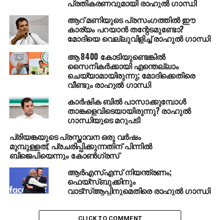
പ്രതികരണവുമായി രാഹുല്‍ ഗാന്ധി
മീറ്റര്‍ ദൂരത്തില്‍ ചൈനീസ് സൈന്യം റോഡ്
ആറ് മണിയുടെ പ്രസംഗത്തില്‍ ഈ
നിര്‍മിച്ചിട്ടുണ്ട്. കമ്മ്യൂണിക്കേഷന്‍ സൗകര്യങ്ങളും
കാര്യം പറയാന്‍ തന്റേടമുണ്ടോ?
ഒരുക്കിയിട്ടുണ്ട്. ചൈനയുടെ കടന്നുകയറ്റത്തെക്കുറിച്ച്
മോദിയെ വെല്ലുവിളിച്ച് രാഹുല്‍ ഗാന്ധി
വാര്‍ത്തകള്‍ വന്നിട്ടും ഇതിനോട് പ്രതികരിക്കാന്‍
ആ 8400 കോടിയുണ്ടെങ്കില്‍
പ്രതിരോധമന്ത്രാലയം തയ്യാറായിട്ടില്ല.
സൈനികര്‍ക്കായി എന്തെല്ലാം
ചെയ്യാമായിരുന്നു; മോദിക്കെതിരെ
In Doklam, it’s China
വീണ്ടും രാഹുല്‍ ഗാന്ധി
season again. How will
കാര്‍ഷിക ബില്‍ പാസാക്കുമ്പോള്‍
താങ്കളെവിടെയായിരുന്നു? രാഹുല്‍
Modi Ji react this time?
ഗാന്ധിയുടെ മറുപടി
https://t.co/lUcy9QetfR
പ്രിയങ്കയുടെ പ്രസ്താവന ഒരു വര്‍ഷം
മുമ്പുള്ളത്; പ്രചരിപ്പിക്കുന്നതിന് പിന്നില്‍
ബിജെപിയെന്നും കോണ്‍ഗ്രസ്
— Rahul Gandhi
ആര്‍എസ്എസ് നിയന്ത്രണം;
(@RahulGandhi)
March 21,
ഫെയ്‌സ്ബുക്കിനും
വാട്‌സ്ആപ്പിനുമെതിരെ രാഹുല്‍ ഗാന്ധി
2018
CLICK TO COMMENT