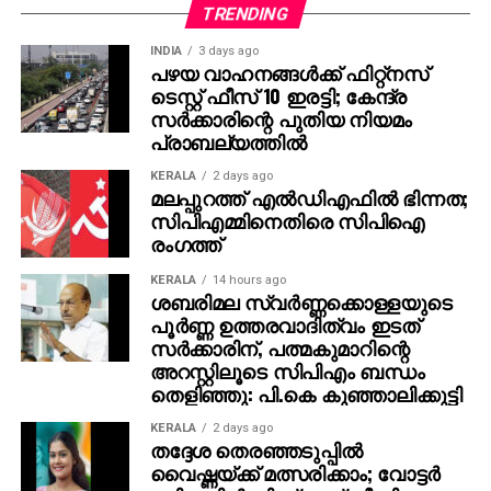
തങ്ങള്‍ക്ക് മനസ്സിലുണ്ടായിരുന്നതുപോലെ തന്നെയാണ്
TRENDING
പൃഥ്വിരാജും ആ വേഷം മമ്മൂക്ക ചെയ്യണം എന്ന്
INDIA
3 days ago
നിര്‍ദേശിച്ചതെന്നും അദ്ദേഹം വെളിപ്പെടുത്തി. ജിതിന്‍
പഴയ വാഹനങ്ങള്‍ക്ക് ഫിറ്റ്‌നസ്
ടെസ്റ്റ് ഫീസ് 10 ഇരട്ടി; കേന്ദ്ര
കെ. ജോസ് പറഞ്ഞു പോലെ, വിനായകന്‍ അവതരിപ്പിച്ച
സര്‍ക്കാരിന്റെ പുതിയ നിയമം
വേഷം തന്നെയാണ് ആദ്യം പൃഥ്വിരാജിന്
പ്രാബല്യത്തില്‍
പരിഗണിച്ചത്. മമ്മൂട്ടി കമ്പനി നിര്‍മിച്ച ‘കളങ്കാവല്‍’
നവംബര്‍ 27ന് തീയേറ്ററുകളില്‍ റിലീസ് ചെയ്യും.
KERALA
2 days ago
മലപ്പുറത്ത് എല്‍ഡിഎഫില്‍ ഭിന്നത;
സിപിഎമ്മിനെതിരെ സിപിഐ
രംഗത്ത്
KERALA
14 hours ago
ശബരിമല സ്വര്‍ണ്ണക്കൊള്ളയുടെ
പൂര്‍ണ്ണ ഉത്തരവാദിത്വം ഇടത്
സര്‍ക്കാരിന്, പത്മകുമാറിന്റെ
അറസ്റ്റിലൂടെ സിപിഎം ബന്ധം
തെളിഞ്ഞു: പി.കെ കുഞ്ഞാലിക്കുട്ടി
KERALA
2 days ago
തദ്ദേശ തെരഞ്ഞടുപ്പില്‍
വൈഷ്ണയ്ക്ക് മത്സരിക്കാം; വോട്ടര്‍