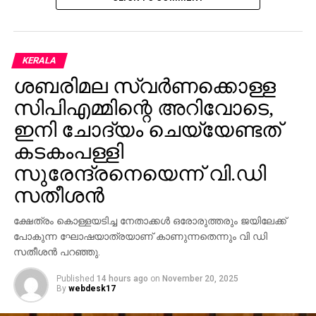
RELATED TOPICS:
MODI-RAHUL
UP NEXT
ആഫ്രിക്കന്‍ ഭൂഖണ്ഡം രണ്ടായി പിളരുന്നു;
KERALA
ജനങ്ങള്‍ ആശങ്കയില്‍
ശബരിമല സ്വര്‍ണക്കൊള്ള
DON'T MISS
സിപിഎമ്മിന്റെ അറിവോടെ,
നിഷ ജോസ് കെ മാണി പേര് തുറന്നുപറയേണ്ടി
വരും; ട്രെയിന്‍ യാത്ര അന്വേഷിക്കാന്‍ എസ്.പി
ഇനി ചോദ്യം ചെയ്യേണ്ടത്
രംഗത്ത്
കടകംപള്ളി
സുരേന്ദ്രനെയെന്ന് വി.ഡി
സതീശന്‍
ക്ഷേത്രം കൊള്ളയടിച്ച നേതാക്കള്‍ ഒരോരുത്തരും ജയിലേക്ക്
പോകുന്ന ഘോഷയാത്രയാണ് കാണുന്നതെന്നും വി ഡി
സതീശന്‍ പറഞ്ഞു.
Published
14 hours ago
on
November 20, 2025
By
webdesk17