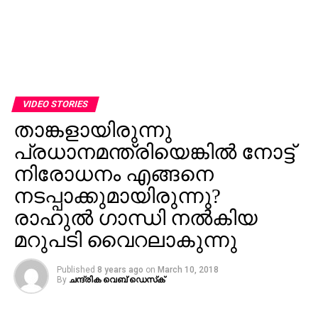
VIDEO STORIES
താങ്കളായിരുന്നു
പ്രധാനമന്ത്രിയെങ്കില്‍ നോട്ട്
നിരോധനം എങ്ങനെ
നടപ്പാക്കുമായിരുന്നു?
രാഹുല്‍ ഗാന്ധി നല്‍കിയ
മറുപടി വൈറലാകുന്നു
Published
8 years ago
on
March 10, 2018
By
ചന്ദ്രിക വെബ് ഡെസ്‌ക്‌