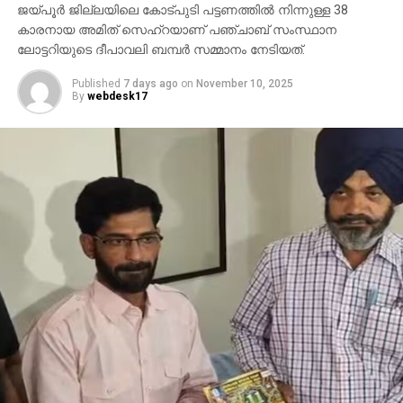
ഉന്നയിക്കില്ലെന്നും ഉപയോക്താക്കള്‍ ഓണ്‍ലൈനില്‍
ജയ്പൂര്‍ ജില്ലയിലെ കോട്പുടി പട്ടണത്തില്‍ നിന്നുള്ള 38
കൂടുതല്‍ ജാഗ്രത പാലിക്കണമെന്നും ഗൂഗിള്‍
കാരനായ അമിത് സെഹ്‌റയാണ് പഞ്ചാബ് സംസ്ഥാന
വ്യക്തമാക്കി.
ലോട്ടറിയുടെ ദീപാവലി ബമ്പര്‍ സമ്മാനം നേടിയത്.
Published
7 days ago
on
November 10, 2025
By
webdesk17