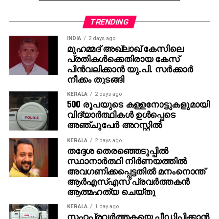
കോളിലൂടെയാണ് 11 കോടിയുടെ ജാക്ക്‌പോട്ട്
അടിച്ചതറിയുന്നത്. രണ്ടാമത്തെ ടിക്കറ്റിനും 1000 രൂപ
TRENDING
സമ്മാനമായി ലഭിച്ചു. ലോട്ടറി അടിച്ച വിവരം
INDIA
2 days ago
അറിഞ്ഞപ്പോള്‍ ആദ്യം ഓര്‍ത്തത് സുഹൃത്ത്
മുഹമ്മദ് അഖ്‌ലാഖ് കേസിലെ
പ്രതികള്‍ക്കെതിരായ കേസ്
മുകേഷിനെയായിരുന്നു. അദ്ദേഹത്തിന്റെ രണ്ട്
പിന്‍വലിക്കാന്‍ യു.പി. സര്‍ക്കാര്‍
പെണ്‍മക്കള്‍ക്ക് 50 ലക്ഷം രൂപ വീതം ആകെ ഒരു കോടി
നീക്കം തുടങ്ങി
നല്‍കുമെന്ന് അമിത് പറഞ്ഞു. ‘ പഞ്ചാബിലേക്ക്
വരാന്‍പോലും 8,000 രൂപ കടം വാങ്ങിയിരുന്നു. അത്
KERALA
2 days ago
500 രൂപയുടെ കള്ളനോട്ടുകളുമായി
ഇപ്പോള്‍ തിരിച്ചടക്കും. കോടിപതിയായെങ്കിലും ഞാന്‍
വിദ്യാര്‍ത്ഥികള്‍ ഉള്‍പ്പെടെ
പഴയപോലെ കച്ചവടം തുടരും. ഭാര്യയുടെ ആഗ്രഹം
അഞ്ചുപേര്‍ അറസ്റ്റില്‍
പോലെ സ്ഥലം വാങ്ങി വീട് പണിയും ‘ എന്നതായിരുന്നു
അമിതിന്റെ പ്രതികരണം. സാധാരണ മനുഷ്യന്റെ
KERALA
2 days ago
തദ്ദേശ തെരഞ്ഞെടുപ്പില്‍
മനോഹരമായ പങ്കുവെക്കലാണ് ഇപ്പോള്‍ സോഷ്യല്‍
സ്ഥാനാര്‍ത്ഥി നിര്‍ണയത്തില്‍
മീഡിയയില്‍ ചര്‍ച്ചയായിരിക്കുന്നത്.
അവഗണിക്കപ്പെട്ടതില്‍ മനംനൊന്ത്
ആര്‍എസ്എസ് പ്രവര്‍ത്തകന്‍
ആത്മഹത്യ ചെയ്തു
KERALA
1 day ago
സഹപ്രവര്‍ത്തകയെ പീഡിപ്പിക്കാന്‍