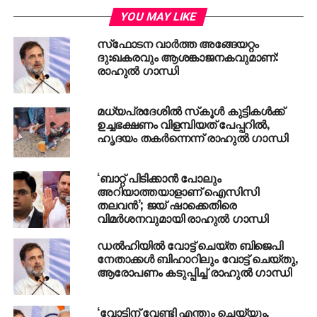
ചെയ്യുക…’
YOU MAY LIKE
സ്‌ഫോടന വാര്‍ത്ത അങ്ങേയറ്റം
നിറഞ്ഞ കൈയടിയോടെയാണ് ഈ മറുപടിയെ സദസ്സ്
ദുഃഖകരവും ആശങ്കാജനകവുമാണ്:
സ്വീകരിച്ചത്.
രാഹുല്‍ ഗാന്ധി
Congress President Rahul
മധ്യപ്രദേശില്‍ സ്‌കൂള്‍ കുട്ടികള്‍ക്ക്
Gandhi tells us how he
ഉച്ചഭക്ഷണം വിളമ്പിയത്‌ പേപ്പറില്‍,
ഹൃദയം തകര്‍ന്നെന്ന് രാഹുല്‍ ഗാന്ധി
would have rolled out
#Demonetisation
better.
‘ബാറ്റ് പിടിക്കാൻ പോലും
#RGinMalaysia
അറിയാത്തയാളാണ് ഐസിസി
തലവൻ’; ജയ് ഷാക്കെതിരെ
pic.twitter.com/2Tm82a8fjU
വിമർശനവുമായി രാഹുൽ ഗാന്ധി
ഡല്‍ഹിയില്‍ വോട്ട് ചെയ്ത ബിജെപി
— Congress (@INCIndia)
നേതാക്കള്‍ ബിഹാറിലും വോട്ട് ചെയ്തു,
ആരോപണം കടുപ്പിച്ച് രാഹുല്‍ ഗാന്ധി
March 10, 2018
‘വോട്ടിന് വേണ്ടി എന്തും ചെയ്യും,