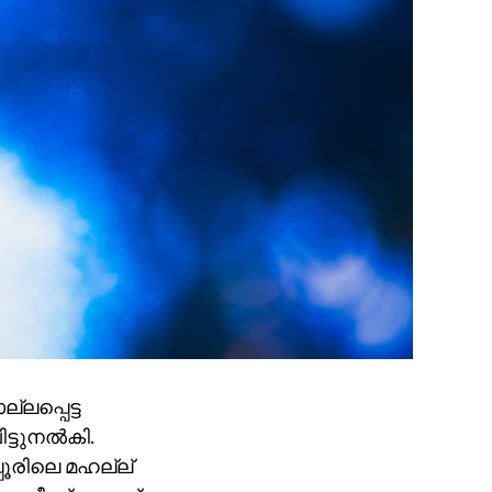
ലപ്പെട്ട
്ടുനല്‍കി.
്പൂരിലെ മഹല്ല്