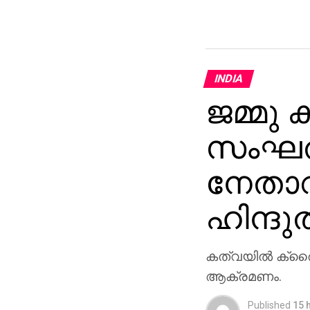
INDIA
ജമ്മു ക
സംഘത്
നേതാവ
ഹിന്ദ
കത്വയില്‍ ക്രൈ
ആക്രമണം.
Published
15 