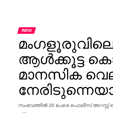
INDIA
മംഗളൂരുവിലെ
ആള്‍ക്കൂട്ട
മാനസിക വെല
നേരിടുന്നെയാ
സംഭവത്തില്‍ 20 പേരെ പൊലീസ് അറസ്റ്റ് ച