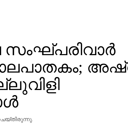
 സംഘ്പരിവാര്‍
 കൊലപാതകം; അഷ്
്ലുവിളി
ള്‍
െയ്തിരുന്നു.