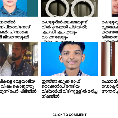
നത്തില്‍
മംഗളൂരില്‍ മയക്കമരുന്ന്
മംഗളൂരു
ന് പിതാവിനോട്
വില്‍പ്പനക്കാര്‍ പിടിയില്‍;
മൃതദേഹം
്‍; പിന്നാലെ
എം.ഡി.എം.എയും
കണ്ടെത
ഥി ജീവനൊടുക്കി
വാഹനങ്ങളും
ഭര്‍ത്ത
പിടിച്ചെച്ചെടുത്തു
പിടിയില്
ികളെ വേട്ടയാടിയ
ഇന്ത്യാ ബുക്ക് ഓഫ്
ഫോറന്‍
വിഷം കൊടുത്തു
റെക്കോര്‍ഡ് നേടിയ
ഡോക്ടര്
ന്ന് പേര്‍ പിടിയില്‍
വിദ്യാര്‍ഥി വീടിനുള്ളില്‍ മരിച്ച
അന്തരിച്
നിലയില്‍
CLICK TO COMMENT