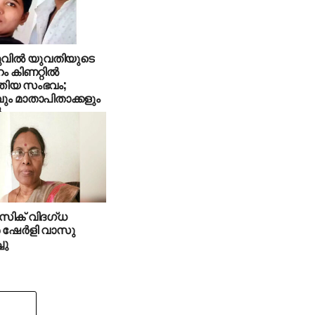
വില്‍ യുവതിയുടെ
 കിണറ്റില്‍
്തിയ സംഭവം;
ാവും മാതാപിതാക്കളും
‍
സിക് വിദഗ്ധ
‍ ഷേര്‍ളി വാസു
ചു