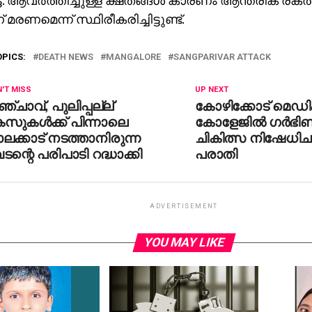
‍ട്ട്. ആവര്‍ത്തിച്ചുള്ള ക്ഷതങ്ങള്‍ കാരണം ആന്തരിക ര
മരണമെന്ന് സ്ഥിരീകരിച്ചിട്ടുണ്ട്.
OPICS:
DEATH NEWS
MANGALORE
SANGPARIVAR ATTACK
'T MISS
UP NEXT
്ചാവ്, പുലിപ്പല്ല്
കോഴിക്കോട് മെഡിക
സുകള്‍ക്ക് പിന്നാലെ
കോളേജില്‍ ഗര്‍ഭിണി
ലക്കാട് നടത്താനിരുന്ന
ചികിത്സ നിഷേധി
ടന്റെ പരിപാടി റദ്ധാക്കി
പരാതി
ADVERTISEMENT
YOU MAY LIKE