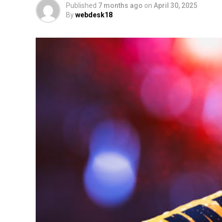
Published
7 months ago
on
April 30, 2025
By
webdesk18