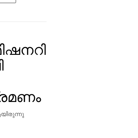
‍ മിഷനറി
ി
്രമണം
യിരുന്നു