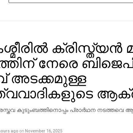
ശ്മീരില്‍ ക്രിസ്ത്യന്
തിന് നേരെ ബിജെപ
് അടക്കമുള്ള
ുത്വവാദികളുടെ ആക
സ്തവ കുടുംബത്തിനൊപ്പം പ്രാര്‍ഥന നടത്തവെ ആ
hours ago
on
November 16, 2025