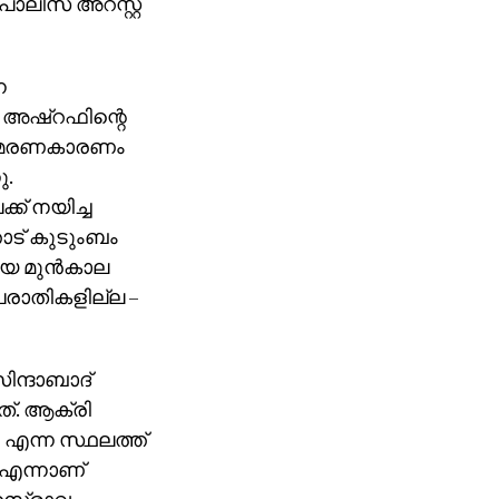
ൊലീസ് അറസ്റ്റ്
െ
ും അഷ്റഫിന്റെ
ാണ് മരണകാരണം
ു.
് നയിച്ച
ോട് കുടുംബം
ിയ മുന്‍കാല
രാതികളില്ല –
ിന്ദാബാദ്
നത്. ആക്രി
 എന്ന സ്ഥലത്ത്
ം എന്നാണ്