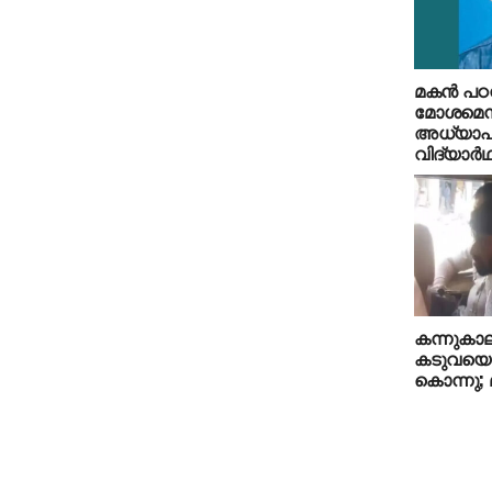
മകന്‍ പഠ
മോശമെന്
അധ്യാപകര
വിദ്യാര്‍
കന്നുകാല
കടുവയെ 
കൊന്നു; മൂ