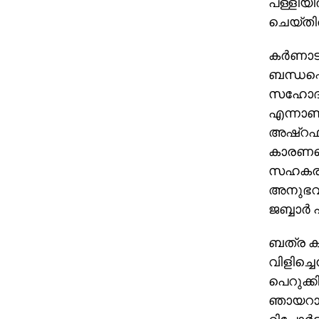
പള്ളിയി
ചെയ്തിര
കര്‍ണാ
ബന്ധപ്പെ
സഹോദരന്
എന്നാണ്
അഷ്റഫ്
കാരണത്
സഹകരിക്
അനുഭവങ
ജബ്ബാര്‍
ബത്ര കല
വിളിച്ചെ
പെറുക്ക
ഞായറാഴ്