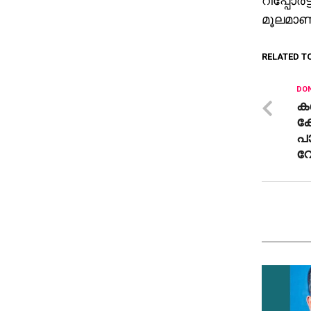
റിപ്പോര്
മൂലമാണ് 
RELATED T
DON
കഞ
കേ
പാ
വേ