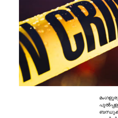
മംഗളൂരു
പുല്‍പ്പ
ബന്ധുക്ക