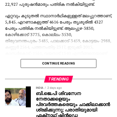
22,927 പുരുഷന്‍മാരും പത്രിക നല്‍കിയിട്ടുണ്ട്.
ഏറ്റവും കൂടുതല്‍ സ്ഥാനാര്‍ഥികളുള്ളത് മലപ്പുറത്താണ്,
5,845. എറണാകളുത്ത് 4616 പേരും തൃശൂരില്‍ 4327
പേരും പത്രിക നല്‍കിയിട്ടുണ്ട്. ആലപ്പുഴ-3830,
കോഴിക്കോട്-3775, കൊല്ലം-3530,
തിരുവനന്തപുരം-3485, പാലക്കാട്-3459, കോട്ടയം-2988,
കണ്ണൂര്‍ 2564, പത്തനംതിട്ട-2317, ഇടുക്കി-2015,
കാസര്‍കോട് -1561, വയനാട് 1340 എന്നിങ്ങനെയാണ്
മറ്റ് ജില്ലകളിലെ സ്ഥാനാര്‍ഥികളുടെ എണ്ണം.
CONTINUE READING
നാമനിര്‍ദേശപത്രികകളുടെ സൂക്ഷ്മപരിശോധന
ശനിയാഴ്ച രാവിലെ 10 മുതല്‍ ആരംഭിക്കും. ബന്ധപ്പെട്ട
TRENDING
വരണാധികാരികളാണ് നാമനിര്‍ദേശപത്രികകളുടെ
INDIA
2 days ago
സൂക്ഷ്മപരിശോധന നടത്തുക. നാമനിര്‍ദേശ
ബി.ജെ.പി ശിവസേന
പത്രികകളുടെ സൂക്ഷ്മ പരിശോധനാ വേളയില്‍
നേതാക്കളെയും
സ്ഥാനാര്‍ത്ഥിക്കൊപ്പം തിരഞ്ഞെടുപ്പ് ഏജന്റ്,
പ്രവര്‍ത്തകരെയും ചാക്കിലാക്കാന്‍
നിര്‍ദേശകന്‍ എന്നിവര്‍ക്കു പുറമേ സ്ഥാനാര്‍ത്ഥി എഴുതി
ശ്രമിക്കുന്നു; പരാതിയുമായി
ഏക്‌നാഥ് ഷിന്‍ഡെ
നല്‍കുന്ന ഒരാള്‍ക്കുകൂടി വരണാധികാരിയുടെ