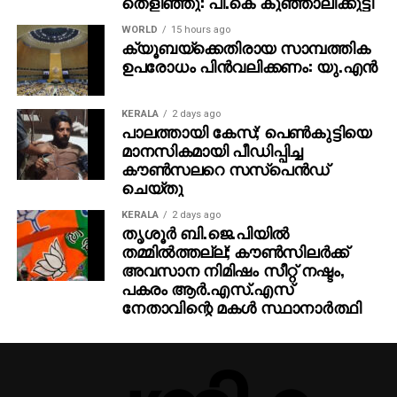
തെളിഞ്ഞു: പി.കെ കുഞ്ഞാലിക്കുട്ടി
WORLD
15 hours ago
ക്യൂബയ്ക്കെതിരായ സാമ്പത്തിക
ഉപരോധം പിന്‍വലിക്കണം: യു.എന്‍
KERALA
2 days ago
പാലത്തായി കേസ്; പെൺകുട്ടിയെ
മാനസികമായി പീഡിപ്പിച്ച
കൗൺസലറെ സസ്പെൻഡ്
ചെയ്തു
KERALA
2 days ago
തൃശൂര്‍ ബി.ജെ.പിയില്‍
തമ്മില്‍ത്തല്ല്; കൗണ്‍സിലര്‍ക്ക്
അവസാന നിമിഷം സീറ്റ് നഷ്ടം,
പകരം ആര്‍.എസ്.എസ്
നേതാവിന്റെ മകള്‍ സ്ഥാനാര്‍ത്ഥി