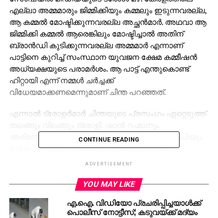
എല്ലാ അമ്മമാരും ജിമ്മിക്കിയും കമ്മലും ഇടുന്നവരല്ല,
ആ കമ്മല്‍ മോഷ്ടിക്കുന്നവരല്ല അച്ഛന്‍മാര്‍. അഥവാ ആ
ജിമ്മിക്കി കമ്മല്‍ ആരെങ്കിലും മോഷ്ടിച്ചാല്‍ അതിന്
ബ്രാന്‍ഡി കുടിക്കുന്നവരല്ല അമ്മമാര്‍ എന്നാണ്
പാട്ടിനെ കുറിച്ച് സംസ്ഥാന യുവജന ക്ഷേമ കമ്മീഷന്‍
അധ്യക്ഷയുടെ പരാമര്‍ശം. ആ പാട്ട് എന്തുകൊണ്ട്
ഹിറ്റായി എന്ന് നമ്മള്‍ ചര്‍ച്ചക്ക്
വിധേയമാക്കണമെന്നുമാണ് ചിന്ത പറഞ്ഞത്.
എന്നാല്‍ ട്രോളര്‍മാര്‍ ചിന്തയുടെ പ്രസംഗം ഏറ്റെടുത്ത്
തലങ്ങും വിലങ്ങും ട്രോളി. ഷാന്‍ റഹ്മാനും
അഭിനേതാവും തിരക്കഥാകൃത്തുമായ മുരളി ഗോപിയും
CONTINUE READING
ഉള്‍പ്പെടെയുള്ള താരങ്ങളും ചിന്തയെ വിമര്‍ശിച്ച്
രംഗത്തെത്തി.
ADVERTISEMENT
പലതരം മണ്ടത്തരം കണ്ടിട്ടുണ്ട്, പക്ഷേ മണ്ടത്തരം ഒരു
YOU MAY LIKE
അബദ്ധമായി തോന്നിയത് ഇപ്പോഴാണ് എന്നാണ് ഷാന്‍
എ.ഐ. വിഡിയോ പ്രചരിപ്പിച്ചയാള്‍ക്ക്
ഫേസ്ബുക്കില്‍ കുറിച്ചത്. ‘ദേവരാജന്‍ മാസ്റ്ററും ഓ എന്‍
പൊലീസ് നോട്ടീസ്; കടുവയ്ക്ക് മദ്യം
വീ സാറും ഒന്നും ജീവിച്ചിരിപ്പില്ലാത്തത് നന്നായി.