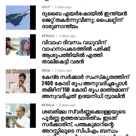
മുറിയിലേക്ക് പ്രവേശനം അനുവദിക്കും.
GULF
2 days ago
സൂക്ഷ്മപരിശോധനാ സമയം എല്ലാ
ദുബൈ എയര്‍ഷോയില്‍ ഇന്ത്യന്‍
ജെറ്റ് തകര്‍ന്നുവീണു; പൈലറ്റിന്
സ്ഥാനാര്‍ത്ഥികളുടേയും നാമനിര്‍ദേശ പത്രികകള്‍
ദാരുണാന്ത്യം
പരിശോധിക്കുന്നതിനുള്ള സൗകര്യം ഇവര്‍ക്ക് ലഭിക്കും.
സൂക്ഷ്മപരിശോധനയ്ക്ക് ശേഷം സ്വീകരിക്കപ്പെട്ട
KERALA
2 days ago
പത്രികകള്‍ സമര്‍പ്പിച്ച സ്ഥാനാര്‍ഥികളുടെ പട്ടിക
വിവാഹ ദിവസം വധുവിന്
വാഹനാപകടത്തില്‍ പരിക്ക്;
റിട്ടേണിംഗ് ഓഫീസര്‍ പ്രസിദ്ധീകരിക്കും.
ആശുപത്രിയില്‍ എത്തി
താലികെട്ടി വരന്‍
INDIA
2 days ago
കേന്ദ്ര സര്‍ക്കാര്‍ സംസ്‌കൃതത്തിന്
2400 കോടി രൂപ അനുവദിച്ചപ്പോള്‍
തമിഴിന് 150 കോടി രൂപ മാത്രമാണ്
അനുവദിച്ചത്: ഉദയനിധി സ്റ്റാലിന്‍
KERALA
3 days ago
ശബരിമല സ്വര്‍ണ്ണക്കൊള്ളയുടെ
പൂര്‍ണ്ണ ഉത്തരവാദിത്വം ഇടത്
സര്‍ക്കാരിന്, പത്മകുമാറിന്റെ
അറസ്റ്റിലൂടെ സിപിഎം ബന്ധം