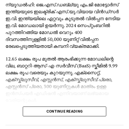
ന്യൂഡൽഹി: ജെ.എസ്‌.ഡബ്ല്യു എം.ജി മോട്ടോർസ്
ഇന്ത്യയുടെ ഇലക്ട്രിക് എസ്‌.യു.വിയായ വിൻഡ്സർ
ഇ.വി. ഇന്ത്യയിലെ ഏറ്റവും കൂടുതൽ വിൽപ്പന നേടിയ
ഇ.വി. മോഡലായി ഉയർന്നു. 2024 സെപ്റ്റംബറിൽ
പുറത്തിറങ്ങിയ മോഡൽ വെറും 400
ദിവസത്തിനുള്ളിൽ 50,000 യൂണിറ്റ് വിൽപ്പന
രേഖപ്പെടുത്തിയതായി കമ്പനി വ്യക്തമാക്കി.
12.65 ലക്ഷം രൂപ മുതൽ ആരംഭിക്കുന്ന മോഡലിന്റെ
വില, ബാറ്ററി-ആസ്-എ-സർവീസ് (BaaS) സ്കീമിൽ 9.99
ലക്ഷം രൂപ വരെയും കുറയുന്നു. എക്സൈറ്റ്,
എക്സ്ക്ലൂസീവ്, എസ്സൻസ്, എക്സ്ക്ലൂസീവ് പ്രൊ,
എസ്സൻസ് പ്രൊ, 300 യൂണിറ്റുകൾ മാത്രം ഉള്ള
ഇൻസ്പയർ എഡിഷൻ എന്നിവയാണ് ലഭ്യമായ
വേരിയന്റുകൾ.
CONTINUE READING
38 kWh, 52.9 kWh എന്നീ രണ്ട് ബാറ്ററി
പാക്കുകളിലായാണ് വിൻഡ്സർ ഇ.വി. ലഭ്യമാകുന്നത്.
ആദ്യത്തെ ബാറ്ററി പാക്ക് ഒറ്റ ചാർജിൽ 332 കിമീയും