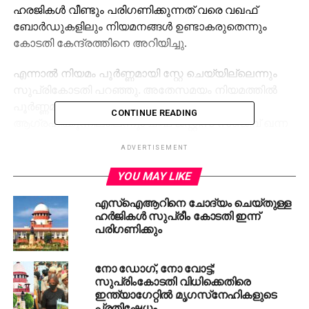
ഹരജികള്‍ വീണ്ടും പരിഗണിക്കുന്നത് വരെ വഖഫ്
ബോര്‍ഡുകളിലും നിയമനങ്ങള്‍ ഉണ്ടാകരുതെന്നും
കോടതി കേന്ദ്രത്തിനെ അറിയിച്ചു.
എന്നാല്‍ നിയമം പൂര്‍ണ്ണമായി സ്റ്റേ ചെയ്യില്ലെന്നും
സുപ്രികോടതി പറഞ്ഞു. അതേസമയം നിയമത്തില്‍
പൂര്‍ണ്ണമായി മാറ്റം കൊണ്ടുവരാന്‍
CONTINUE READING
ആഗ്രഹിക്കുന്നില്ലെന്നും ചീഫ് ജസ്റ്റിസ് സഞ്ജീവ് ഖന്ന
പറഞ്ഞു. തര്‍ക്ക ഭൂമിയില്‍ അന്തിമ തീരുമാനം
ADVERTISEMENT
കോടതിയുടേതാണെന്നും സുപ്രീംകോടതി
ആവര്‍ത്തിച്ചു. നിലവിലെ വഖഫ് ഭൂമികള്‍ വഖഫ്
YOU MAY LIKE
അല്ലാതാക്കി മാറ്റരുതെന്നും കോടതി നിര്‍ദേശിച്ചു.
എസ്‌ഐആറിനെ ചോദ്യം ചെയ്തുള്ള
ഹര്‍ജികള്‍ സുപ്രീം കോടതി ഇന്ന്
രജിസ്റ്റര്‍ ചെയ്ത് കഴിഞ്ഞതോ വിജ്ഞാപനം വഴി
പരിഗണിക്കും
വഖഫായ ഭൂമിയോ അതേപടി നിലനിര്‍ത്തണമെന്ന്
കോടതി വ്യക്തമാക്കി. ഏഴു ദിവസത്തിനുള്ളില്‍ മറുപടി
നോ ഡോഗ്, നോ വോട്ട്;
ലഭിച്ച ശേഷം അന്തിമ തീരുമാനമെടുക്കും.
സുപ്രിംകോടതി വിധിക്കെതിരെ
ഇന്ത്യാഗേറ്റില്‍ മൃഗസ്‌നേഹികളുടെ
ഉപയോഗം വഴി വഖഫ് ആയ വസ്തുക്കള്‍ക്ക് ഡി
പ്രതിഷേധം