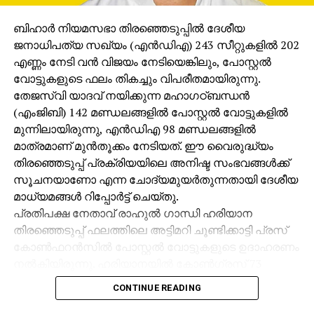
ഗോരക്ഷാ സംഘാം?ഗമായ പ്രാദേശിക ബിജെപി
നേതാവാണ് തേല. പ്രദേശത്തെ പ്രതിഷേധങ്ങള്‍
ബിഹാര്‍ നിയമസഭാ തിരഞ്ഞെടുപ്പില്‍ ദേശീയ
റിപ്പോര്‍ട്ട് ചെയ്യുന്നതിനിടെ ഒരു
ജനാധിപത്യ സഖ്യം (എന്‍ഡിഎ) 243 സീറ്റുകളില്‍ 202
മാധ്യമപ്രവര്‍ത്തകനെ ആക്രമിച്ച സംഭവമുള്‍പ്പെടെ
എണ്ണം നേടി വന്‍ വിജയം നേടിയെങ്കിലും, പോസ്റ്റല്‍
നിരവധി കേസുകളും ഇയാള്‍ക്കെതിരെയുണ്ട്. ഒരു
വോട്ടുകളുടെ ഫലം തികച്ചും വിപരീതമായിരുന്നു.
ദിവസം കസ്റ്റഡിയിലായിരുന്ന പ്രതികള്‍ക്കെതിരെ
തേജസ്വി യാദവ് നയിക്കുന്ന മഹാഗഠ്ബന്ധന്‍
തെളിവില്ലെന്ന് പറഞ്ഞ് അടുത്തദിവസം തന്നെ ജഡ്ജി
(എംജിബി) 142 മണ്ഡലങ്ങളില്‍ പോസ്റ്റല്‍ വോട്ടുകളില്‍
ജാമ്യം നല്‍കുകയായിരുന്നു.
മുന്നിലായിരുന്നു, എന്‍ഡിഎ 98 മണ്ഡലങ്ങളില്‍
മാത്രമാണ് മുന്‍തൂക്കം നേടിയത്. ഈ വൈരുദ്ധ്യം
അതേസമയം, ജാമ്യം ലഭിച്ചതിനു പിന്നാലെ
തിരഞ്ഞെടുപ്പ് പ്രക്രിയയിലെ അനിഷ്ട സംഭവങ്ങള്‍ക്ക്
ഇരകള്‍ക്കെതിരെ അക്രമിസംഘവും പരാതി നല്‍കി.
സൂചനയാണോ എന്ന ചോദ്യമുയര്‍തുന്നതായി ദേശീയ
ഭക്ഷണവും പണവും നല്‍കി ഹിന്ദു ഗ്രാമീണരെ
മാധ്യമങ്ങള്‍ റിപ്പോര്‍ട്ട് ചെയ്തു.
ക്രിസ്തുമതം സ്വീകരിക്കാന്‍
പ്രതിപക്ഷ നേതാവ് രാഹുല്‍ ഗാന്ധി ഹരിയാന
പ്രലോഭിപ്പിച്ചെന്നാരോപിച്ചാണ് ഹിന്ദുത്വ സംഘം
തിരഞ്ഞെടുപ്പ് ഫലത്തിലെ അട്ടിമറി ചൂണ്ടിക്കാട്ടി പ്രസ്
പരാതി നല്‍കിയത്.
കോണ്‍ഫറന്‍സില്‍ പോസ്റ്റല്‍ വോട്ടുകളുടെ ഉദാഹരണം
നല്‍കിയിരുന്നു. ഹരിയാനയില്‍ കോണ്‍ഗ്രസ് 73
മണ്ഡലങ്ങളില്‍ പോസ്റ്റല്‍ വോട്ടുകളില്‍
CONTINUE READING
മുന്നിലായിരുന്നെങ്കിലും, മൊത്തം ഫലത്തില്‍ 37