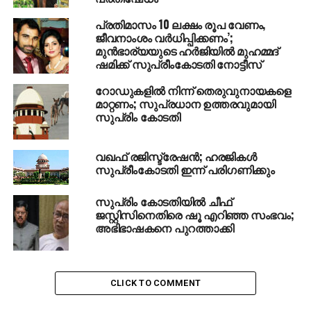
നോട്ടിഫൈ ചെയ്യരുത്. വിശദവാദത്തിന് നോഡല്‍
കൗണ്‍സിലര്‍മാരെ നിയോഗിക്കുമെന്നും
പ്രതിമാസം 10 ലക്ഷം രൂപ വേണം,
ജീവനാംശം വർധിപ്പിക്കണം’;
സുപ്രീംകോടതി വ്യക്തമാക്കി.
മുൻഭാര്യയുടെ ഹർജിയിൽ‌ മുഹമ്മദ്
ഷമിക്ക് സുപ്രീംകോടതി നോട്ടീസ്
അമുസ്ലീങ്ങളെ നല്‍ക്കാലം നിയമിക്കില്ലെന്ന്
കേന്ദ്രസര്‍ക്കാര്‍ അറിയിച്ചു. അഞ്ച് ഹര്‍ജികള്‍
റോഡുകളില്‍ നിന്ന് തെരുവുനായകളെ
മാറ്റണം; സുപ്രധാന ഉത്തരവുമായി
ഒഴികെയുള്ള ഹര്‍ജികള്‍ തീര്‍പ്പാക്കിയാതായി
സുപ്രിം കോടതി
കണക്കാക്കുമെന്ന് കോടതി വ്യക്തമാക്കി.
വഖഫ് രജിസ്ട്രേഷന്‍; ഹരജികള്‍
സുപ്രീംകോടതി ഇന്ന് പരിഗണിക്കും
RELATED TOPICS:
NEWS
SUPREMECOURT
WAQF
സുപ്രിം കോടതിയില്‍ ചീഫ്
ജസ്റ്റിസിനെതിരെ ഷൂ എറിഞ്ഞ സംഭവം;
UP NEXT
നവീന്‍ ബാബുവിന്റെ മരണം; സി.ബി.ഐ
അഭിഭാഷകനെ പുറത്താക്കി
അന്വേഷണം ആവശ്യപ്പെട്ടുള്ള കുടുംബത്തിന്റെ
ഹരജി സുപ്രിംകോടതി തള്ളി
DON'T MISS
CLICK TO COMMENT
ക്ഷേത്രോത്സവ പരിപാടിക്കിടെ വീണ്ടും
വിപ്ലവഗാനം; പരാതി നല്‍കി കോണ്‍ഗ്രസ്