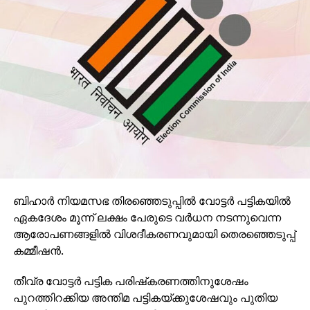
വയസ്സിന് മുകളിലുള്ളവര്‍, വികലാംഗര്‍, അടിയന്തര
സേവനങ്ങളിലുള്ളവര്‍ (ഫയര്‍, ആരോഗ്യം, വൈദ്യുതി
മുതലായവ), മാധ്യമപ്രവര്‍ത്തകര്‍ എന്നിവര്‍ക്കും
പോസ്റ്റല്‍ വോട്ടിങ് അവകാശമുണ്ട്.
കോവിഡ് കാലത്ത് ചില വിഭാഗങ്ങള്‍ക്ക് കൂടി ഇത്
വ്യാപിപ്പിച്ചു.
പോസ്റ്റല്‍ വോട്ടുകള്‍ സാധാരണയായി സര്‍ക്കാര്‍
ജീവനക്കാരുടെയും സൈനികരുടെയും മനോഭാവത്തെ
പ്രതിഫലിപ്പിക്കുന്നു.
ബിഹാര്‍ നിയമസഭ തിരഞ്ഞെടുപ്പില്‍ വോട്ടര്‍ പട്ടികയില്‍
ഏകദേശം മൂന്ന് ലക്ഷം പേരുടെ വര്‍ധന നടന്നുവെന്ന
ആരോപണങ്ങളില്‍ വിശദീകരണവുമായി തെരഞ്ഞെടുപ്പ്
കമ്മീഷന്‍.
തീവ്ര വോട്ടര്‍ പട്ടിക പരിഷ്‌കരണത്തിനുശേഷം
പുറത്തിറക്കിയ അന്തിമ പട്ടികയ്ക്കുശേഷവും പുതിയ