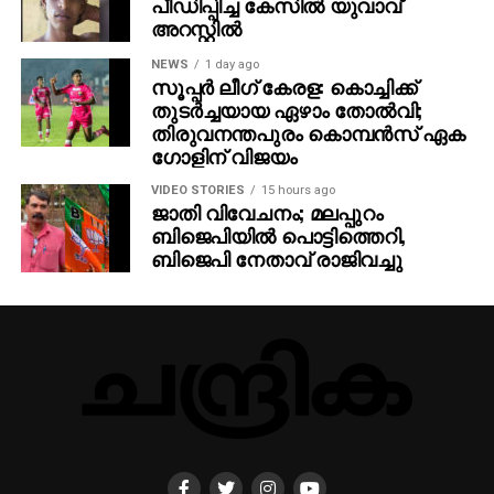
പീഡിപ്പിച്ച കേസില്‍ യുവാവ്
അറസ്റ്റില്‍
NEWS
1 day ago
സൂപ്പര്‍ ലീഗ് കേരള: കൊച്ചിക്ക്
തുടര്‍ച്ചയായ ഏഴാം തോല്‍വി;
തിരുവനന്തപുരം കൊമ്പന്‍സ് ഏക
ഗോളിന് വിജയം
VIDEO STORIES
15 hours ago
ജാതി വിവേചനം; മലപ്പുറം
ബിജെപിയില്‍ പൊട്ടിത്തെറി,
ബിജെപി നേതാവ് രാജിവച്ചു