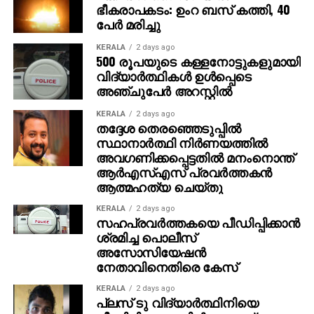
എണ്ണം 7.45 കോടി ആയി ഉയര്‍ന്നു.
ഭീകരാപകടം: ഉംറ ബസ് കത്തി, 40
പേര്‍ മരിച്ചു
അതേസമയം കോണ്‍ഗ്രസ്, സിപിഎം തുടങ്ങിയ
KERALA
2 days ago
പാര്‍ട്ടികള്‍ ഈ വര്‍ധനയെ ചോദ്യം ചെയ്തിരുന്നു.
500 രൂപയുടെ കള്ളനോട്ടുകളുമായി
ഇതിന് മറുപടിയായി, നാമനിര്‍ദേശ പത്രിക
വിദ്യാര്‍ത്ഥികള്‍ ഉള്‍പ്പെടെ
സമര്‍പ്പിക്കാനുള്ള അവസാന തീയതിക്ക് 10 ദിവസം മുമ്പ്
അഞ്ചുപേര്‍ അറസ്റ്റില്‍
വരെ പുതിയ വോട്ടര്‍മാരുടെ അപേക്ഷകള്‍
KERALA
2 days ago
ചേര്‍ക്കാനാകുന്ന നിയമാനുസൃത ക്രമമാണിതെന്ന്
തദ്ദേശ തെരഞ്ഞെടുപ്പില്‍
കമ്മീഷന്‍ വ്യക്തമാക്കുന്നു.
സ്ഥാനാര്‍ത്ഥി നിര്‍ണയത്തില്‍
അവഗണിക്കപ്പെട്ടതില്‍ മനംനൊന്ത്
വോട്ടെടുപ്പിനുശേഷം നല്‍കിയ പ്രസ്താവനയില്‍ പറഞ്ഞ
ആര്‍എസ്എസ് പ്രവര്‍ത്തകന്‍
7.45 കോടി എന്നത് വോട്ടര്‍മാരുടെ മൊത്തം എണ്ണം
ആത്മഹത്യ ചെയ്തു
മാത്രമാണെന്നും, അത്രയും പേര്‍ വോട്ട്
KERALA
2 days ago
ചെയ്തുവെന്നര്‍ത്ഥമില്ലെന്നും തെറ്റായ
സഹപ്രവര്‍ത്തകയെ പീഡിപ്പിക്കാന്‍
വ്യാഖ്യാനമാണ് വിവാദത്തിനിടയാക്കിയതെന്നും
ശ്രമിച്ച പൊലീസ്
അസോസിയേഷന്‍
കമ്മീഷന്‍ പറഞ്ഞു.
നേതാവിനെതിരെ കേസ്
KERALA
2 days ago
പ്ലസ് ടു വിദ്യാര്‍ത്ഥിനിയെ