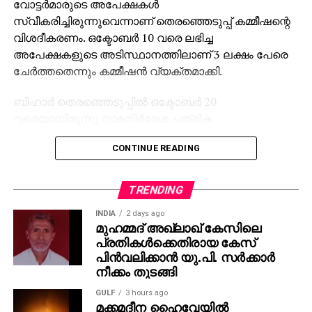
വോട്ടര്‍മാരുടെ അപേക്ഷകള്‍
സ്വീകരിച്ചിരുന്നുവെന്നാണ് തെരഞ്ഞെടുപ്പ് കമ്മീഷന്റെ
വിശദീകരണം. ഒക്ടോബര്‍ 10 വരെ ലഭിച്ച
അപേക്ഷകളുടെ അടിസ്ഥാനത്തിലാണ് 3 ലക്ഷം പേരെ
ചേര്‍ത്തതെന്നും കമ്മീഷന്‍ വ്യക്തമാക്കി.
ബിഹാര്‍ തെരഞ്ഞെടുപ്പില്‍ ഒക്ടോബര്‍ 20
വരെയായിരുന്നു നാമനിര്‍ദേശ പത്രിക
സമര്‍പ്പിക്കാനുള്ള അവസാന തീയതി. നാമനിര്‍ദേശ
CONTINUE READING
പത്രിക നല്‍കുന്നതിന്റെ അവസാന ദിവസത്തിന്
പത്തുദിവസം മുമ്പ് വരെ യോഗ്യരായവര്‍ക്ക് വോട്ടര്‍
പട്ടികയില്‍ പേരുചേര്‍ക്കാമെന്നും തെരഞ്ഞെടുപ്പ്
TRENDING
കമ്മീഷന്‍ വ്യക്തമാക്കുന്നു.
INDIA
2 days ago
മുഹമ്മദ് അഖ്‌ലാഖ് കേസിലെ
ബിഹാറിലെ പ്രത്യേക സംഗ്രഹ പട്ടിക
പ്രതികള്‍ക്കെതിരായ കേസ്
പരിഷ്‌കരണത്തിന് (എസ് ഐ ആര്‍) ശേഷം
പിന്‍വലിക്കാന്‍ യു.പി. സര്‍ക്കാര്‍
സെപ്റ്റംബര്‍ 30ന് പുറത്തിറക്കിയ പട്ടികയില്‍ 7.42 കോടി
നീക്കം തുടങ്ങി
വോട്ടര്‍മാരാണുണ്ടായിരുന്നത്. വോട്ടെടുപ്പിനുശേഷം,
GULF
3 hours ago
നവംബര്‍ 12ന് പുറത്തിറക്കിയ കണക്കില്‍ വോട്ടര്‍മാരുടെ
മക്കമദീന ഹൈവേയില്‍