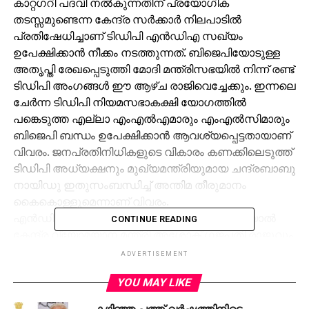
കാറ്റഗറി പദവി നല്‍കുന്നതിന് പ്രയോഗിക
തടസ്സമുണ്ടെന്ന കേന്ദ്ര സര്‍ക്കാര്‍ നിലപാടില്‍
പ്രതിഷേധിച്ചാണ് ടിഡിപി എന്‍ഡിഎ സഖ്യം
ഉപേക്ഷിക്കാന്‍ നീക്കം നടത്തുന്നത്. ബിജെപിയോടുള്ള
അതൃപ്തി രേഖപ്പെടുത്തി മോദി മന്ത്രിസഭയില്‍ നിന്ന് രണ്ട്
ടിഡിപി അംഗങ്ങള്‍ ഈ ആഴ്ച രാജിവെച്ചേക്കും. ഇന്നലെ
ചേര്‍ന്ന ടിഡിപി നിയമസഭാകക്ഷി യോഗത്തില്‍
പങ്കെടുത്ത എല്ലാ എംഎല്‍എമാരും എംഎല്‍സിമാരും
ബിജെപി ബന്ധം ഉപേക്ഷിക്കാന്‍ ആവശ്യപ്പെട്ടതായാണ്
വിവരം. ജനപ്രതിനിധികളുടെ വികാരം കണക്കിലെടുത്ത്
ടിഡിപി അധ്യക്ഷനും മുഖ്യമന്ത്രിയുമായ ചന്ദ്രബാബു
നായിഡു ഇതുസംബന്ധിച്ച് അന്തിമ തീരുമാനം
കൈകൊള്ളുമെന്നാണ് വിവരം.
എന്‍ഡിഎ സഖ്യം ഉപേക്ഷിക്കാന്‍ തീരുമാനമായാല്‍
CONTINUE READING
കേന്ദ്ര വ്യോമയാന മന്ത്രി അശോക് ഗജപതി രാജുവും
കേന്ദ്ര സഹമന്ത്രി വൈ.എസ് ചൗധരിയും
ADVERTISEMENT
ശനിയാഴ്ചയോടെ രാജിവെക്കും. എന്നാല്‍
YOU MAY LIKE
ആന്ധ്രപ്രദേശിനാവശ്യമായ എല്ലാ സഹായങ്ങളും
കേന്ദ്രം നല്‍കുന്നുണ്ടെന്നും പ്രത്യേക പദവി നല്‍കല്‍
കഴിഞ്ഞ പത്ത് വര്‍ഷത്തിനിടെ