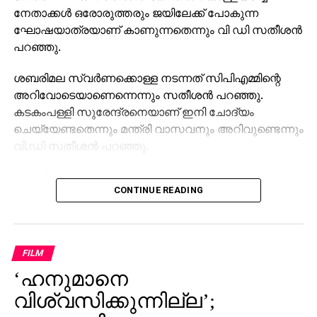
നേതാക്കള്‍ ഒരോരുത്തരും ജയിലേക്ക് പോകുന്ന
ഘോഷയാത്രയാണ് കാണുന്നതെന്നും വി ഡി സതീശന്‍
പറഞ്ഞു.
ശബരിമല സ്വര്‍ണക്കൊള്ള നടന്നത് സിപിഎമ്മിന്റെ
അറിവോടെയാണെന്നെന്നും സതീശന്‍ പറഞ്ഞു.
കടകംപള്ളി സുരേന്ദ്രനെയാണ് ഇനി ചോദ്യം
ചെയ്യേണ്ടതെന്നും മന്ത്രി വാസവനും അറിവുണ്ടെന്നും
വി.ഡി സതീശന്‍ പറഞ്ഞു.
ശബരിമല സ്വര്‍ണക്കൊള്ളയില്‍ മുഖ്യമന്ത്രി
CONTINUE READING
പിണറായി വിജയന്‍ എന്തുകൊണ്ട് മൗനം പാലിക്കുന്നു.
സ്വന്തം നേതാക്കള്‍ ജയിലിലേക്ക് പോകുമ്പോള്‍
പാര്‍ട്ടിക്ക് ഒരു കുഴപ്പവുമില്ലെന്ന് പറയാന്‍ എം.വി
ഗോവിന്ദന് മാത്രമേ കഴിയൂവെന്നും വി.ഡി സതീശന്‍
FILM
പരിഹസിച്ചു. എന്തുകൊണ്ട് ദേവസ്വം ബോര്‍ഡ്
‘ഹനുമാനെ
പോറ്റിക്കെതിരെ പരാതി നല്‍കിയില്ലെന്നും പോറ്റി
കുടുങ്ങിയാല്‍ പലരും കുടുങ്ങും എന്ന് സിപിഎമ്മിന്
വിശ്വസിക്കുന്നില്ല’;
അറിയാമായിരുന്നുവെന്നും അദ്ദേഹം കൂട്ടിച്ചേര്‍ത്തു.