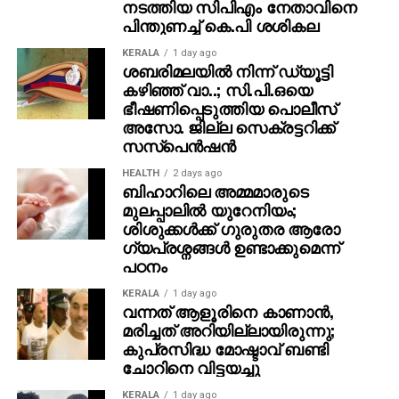
നടത്തിയ സിപിഎം നേതാവിനെ
ഉയര്‍ന്ന പ്രതിഷേധങ്ങളുമാണ്.
പിന്തുണച്ച് കെ.പി ശശികല
KERALA
1 day ago
ശബരിമലയില്‍ നിന്ന് ഡ്യൂട്ടി
കഴിഞ്ഞ് വാ..; സി.പി.ഒയെ
ഭീഷണിപ്പെടുത്തിയ പൊലീസ്
അസോ. ജില്ല സെക്രട്ടറിക്ക്
സസ്‌പെന്‍ഷന്‍
HEALTH
2 days ago
ബിഹാറിലെ അമ്മമാരുടെ
മുലപ്പാലിൽ യുറേനിയം;
ശിശുക്കൾക്ക് ​ഗുരുതര ആരോ​
ഗ്യപ്രശ്നങ്ങൾ ഉണ്ടാക്കുമെന്ന്
പഠനം
KERALA
1 day ago
വന്നത് ആളൂരിനെ കാണാന്‍,
മരിച്ചത് അറിയില്ലായിരുന്നു;
കുപ്രസിദ്ധ മോഷ്ടാവ് ബണ്ടി
ചോറിനെ വിട്ടയച്ചു
KERALA
1 day ago