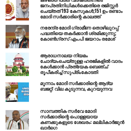
സാധ്യമല്ലെന്നും ബിജെപി നേതാക്കള്‍ പ്രതികരിച്ചു.
ജനപ്രതിനിധികള്‍ക്കെതിരെ രജിസ്റ്റര്‍
പിന്നോക്കാവസ്ഥ പരിഗണിച്ചാണ് പ്രത്യേക പദവി
ചെയ്തത് 193 കേസുകള്‍;151 ഉം രണ്ടാം
മോദി സര്‍ക്കാരിന്റെ കാലത്ത്‌
നല്‍കുന്നത്. അതനുസരിച്ച് ബിഹാറിനാണ് പ്രഥമ
പരിഗണനയെന്നും ബിജെപി നേതാക്കള്‍ വ്യക്തമാക്കി.
നരേന്ദ്ര മോദി ഗ്രാമീണ തൊഴിലുറപ്പ്
പദ്ധതിയെ തകര്‍ക്കാന്‍ ശ്രമിക്കുന്നു;
കോണ്‍ഗ്രസ് എം.പി ജയറാം രമേശ്
RELATED TOPICS:
ANDHRA SPECIAL STATUS
MODI GOVERNMENT
TDP
ആരാധനാലയ നിയമം
UP NEXT
ചോദ്യംചെയ്തുള്ള ഹരജികളില്‍ വാദം
വിശാല സഖ്യത്തിനായി കോണ്‍ഗ്രസ്;
കേള്‍ക്കാന്‍ പ്രത്യേക ബെഞ്ച്
പ്രതിപക്ഷ നേതാക്കള്‍ക്ക് സോണിയയുടെ
രൂപീകരിച്ച് സുപ്രിംകോടതി
അത്താഴ വിരുന്ന്
മൂന്നാം മോദി സര്‍ക്കാരിന്റെ ആദ്യ
DON'T MISS
ബജറ്റ്: വില കൂടുന്നവ, കുറയുന്നവ
നേതാക്കളുടെ തലയില്‍ സൂര്യനുദിക്കാതെ
പാര്‍ട്ടിക്ക് പുതിയ ഉദയമുണ്ടാകില്ലെന്ന് നജീബ്
കാന്തപുരം
സാമ്പത്തിക സർവേ മോദി
സർക്കാരിന്റെ പൊള്ളയായ
കണക്കുകളുടെ ശേഖരം: മല്ലികാർജുൻ
ഖാർഗെ