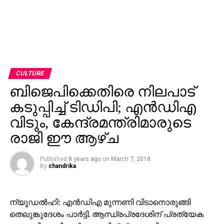
CULTURE
ബിജെപിക്കെതിരെ നിലപാട്
കടുപ്പിച്ച് ടിഡിപി; എന്‍ഡിഎ
വിടും, കേന്ദ്രമന്ത്രിമാരുടെ
രാജി ഈ ആഴ്ച
Published
8 years ago
on
March 7, 2018
By
chandrika
ന്യൂഡല്‍ഹി: എന്‍ഡിഎ മുന്നണി വിടാനൊരുങ്ങി
തെലുങ്കുദേശം പാര്‍ട്ടി. ആന്ധ്രപ്രദേശിന് പ്രത്യേക