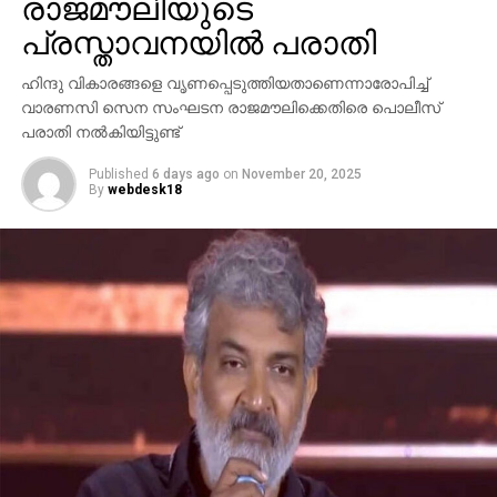
രാജമൗലിയുടെ
പ്രസ്താവനയില്‍ പരാതി
ഹിന്ദു വികാരങ്ങളെ വൃണപ്പെടുത്തിയതാണെന്നാരോപിച്ച്
വാരണസി സെന സംഘടന രാജമൗലിക്കെതിരെ പൊലീസ്
പരാതി നല്‍കിയിട്ടുണ്ട്
Published
6 days ago
on
November 20, 2025
By
webdesk18