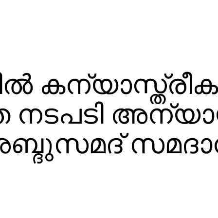
്‍ കന്യാസ്ത്രീ
യ്ത നടപടി അന്യാ
ബ്ദുസമദ് സമദാ