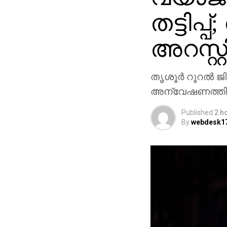
തട്ടിപ്
അറസ്റ്റ
തൃശൂര്‍ റൂറല്‍ 
അന്വേഷണത്തിലാ
Published
2 h
By
webdesk1