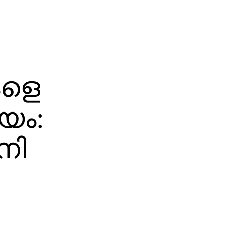
കളെ
യം:
നി