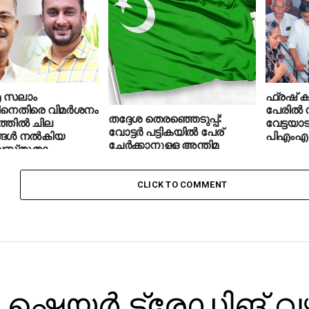
്‍ വിതരണം
ഹാരിസ്
്നത് പരസ്യമായ
ം’:പി.
‍ഹമീദ് എംഎല്‍എ
എ സലാം
ഫ്രഷ് കട
നെതിരെ വിമർശനം
പേരില്
തദ്ദേശ തെരഞ്ഞെടുപ്പ്:
ത്തിൽ ചില
വേട്ടയാട
വോട്ടര്‍ പട്ടികയില്‍ പേര്
ങ്ങൾ നൽകിയ
പിഎംഎ
ചേര്‍ക്കാനുള്ള അന്തിമ
വസ്‌തുതാ
അവസരം
ം
ഉപയോഗപ്പെടുത്തുക:
ശപരവുമാണ്’: പി.കെ
മുസ്‌ലിം ലീഗ്‌
CLICK TO COMMENT
ഷെയര്‍ ട്രേഡിങ് വഴ