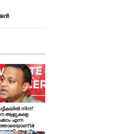
ന്‍
പട്ടികയില്‍ നിന്ന്
നെ ആളുകളെ
ക്കാം എന്ന
്തോടെയാണ് sir
വന്നത്’: അഡ്വ.