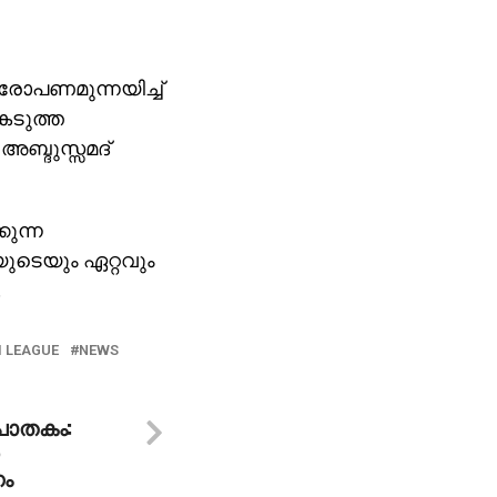
പണമുന്നയിച്ച്
കടുത്ത
്ദുസ്സമദ്
ുന്ന
ുടെയും ഏറ്റവും
.
 LEAGUE
NEWS
പാതകം:
ണം