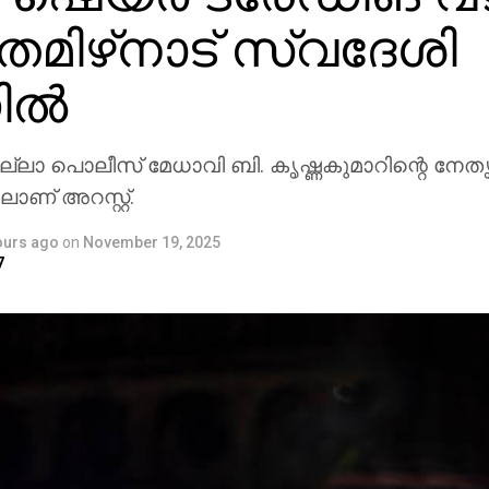
പ്; തമിഴ്‌നാട് സ്വദേശി
ില്‍
ജില്ലാ പൊലീസ് മേധാവി ബി. കൃഷ്ണകുമാറിന്റെ നേത
ണ് അറസ്റ്റ്.
ours ago
on
November 19, 2025
7