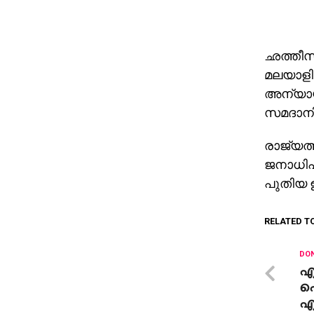
ഛത്തീസ
മലയാളിക
അന്യായ
സമദാനി
രാജ്യത്
ജനാധിപ
പുതിയ 
RELATED T
DON
എ
പൊ
എ