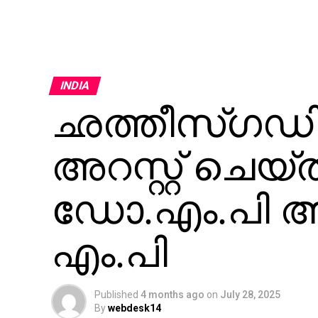
INDIA
ഛത്തീസ്ഗഡില
അറസ്റ്റ് ചെ
ഡോ.എം.പി അ
എം.പി
Published
4 months ago
on
July 28, 2025
By
webdesk14