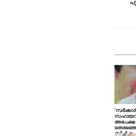
പ
‘സര്‍ക്കാ
സഹായവി
അപേക്ഷ
തെരഞ്ഞെട
സിപിഎം പ