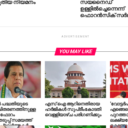
ുതിയ നിയമനം
സയനൈഡ്
ഉള്ളില്‍ച്ചെന്നെന്ന്
ഫൊറന്‍സിക് സര്‍ജ
ADVERTISEMENT
YOU MAY LIKE
ര്‍ പദ്ധതിയുടെ
എസ് ഐ ആറിനെതിരായ
‘വോട്ടര്‍
തരണത്തിനുള്ള
ഹർജികൾ സുപ്രീംകോടതി
എങ്ങെ
 ഫോറം
വെള്ളിയാഴ്ച പരിഗണിക്കും
പുറത്താ
ുപ്പ് സമയത്ത്
ലക്ഷ്യത
്രവര്‍ത്തകര്‍
കൊണ്ടു