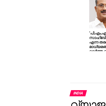
വീടുകളില
ചെയ്യുന
ചട്ടലംഘന
അബ്ദുല്
‘പി.എം.
സാഹിബി
എന്ന തര
മാധ്യമ
വാർത്ത 
വിരുദ്ധവു
ദുരുദ്ദേ
ഫിറോസ്‌
INDIA
വ്യാജ 