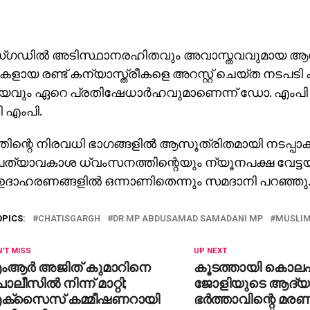
്ഗഡിൽ അടിസ്ഥാനരഹിതവും അവാസ്തവവുമായ ആരോ
ളായ രണ്ട് കന്യാസ്ത്രീകളെ അറസ്റ്റ് ചെയ്ത നടപടി 
വും ഏറെ പ്രതിഷേധാർഹവുമാണെന്ന് ഡോ. എംപി അബ
 എംപി.
തിന്റെ നിരവധി ഭാഗങ്ങളിൽ ആസൂത്രിതമായി നടപ്പാക്ക
ത്യാവകാശ ധ്വംസനത്തിന്റെയും ന്യൂനപക്ഷ വേട്ടയ
ഉദാഹരണങ്ങളിൽ ഒന്നാണിതെന്നും സമദാനി പറഞ്ഞു
OPICS:
CHATISGARGH
DR MP ABDUSAMAD SAMADANI MP
MUSLIM
'T MISS
UP NEXT
ംആര്‍ അജിത് കുമാറിനെ
കൂടത്തായി കൊല
ലീസില്‍ നിന്ന് മാറ്റി;
ജോളിയുടെ ആദ്യ
ക്‌സൈസ് കമ്മീഷണറായി
ഭര്‍ത്താവിന്റെ മര