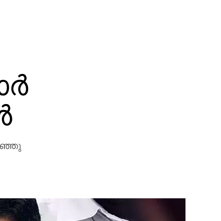
ര്‍
‍
റഞ്ഞു