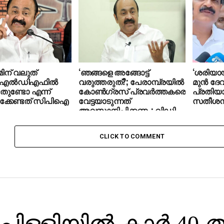
കബളിപ്പി
സതീശന്
ിന് വലുത്
‘ഞങ്ങളെ അങ്ങോട്ട്
‘ശരിയായി
 എല്‍ഡിഎഫില്‍
വരുത്തരുത്?; പേരാമ്പ്രയില്‍
മുന്‍ ദേ
തുണ്ടോ എന്ന്
കോണ്‍ഗ്രസ് പ്രവര്‍ത്തകരെ
പ്രതിയാ
ിക്കേണ്ടത് സിപിഐ
വേട്ടയാടുന്നത്
സതീശന്
അവസാനിപ്പിക്കണം: വിഡി
സതീശന്‍
CLICK TO COMMENT
പിള്ളിയില്‍ കാര്‍ 40 