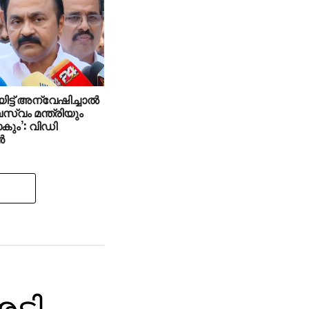
ക്കുന്നു; വി ഡി
‍
ട്ട് അന്വേഷിച്ചാല്‍
വസ്വം മന്ത്രിയും
കും’: വിഡി
‍
അടി