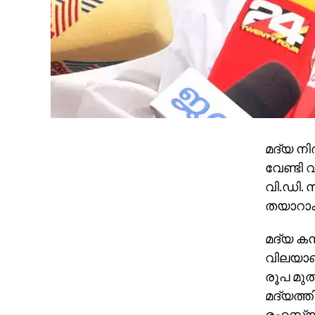
മദ്യ നി
വേണ്ടി വ
വി.ഡി. 
തയാറാക
മദ്യ കമ
വിലയാണ്
രൂപ മുതല്
മദ്യത്തി
രഹസ്യമ