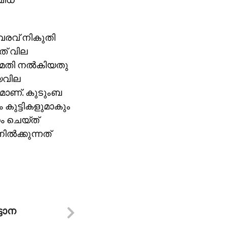
വരവ് നികുതി
യത് വില
അനുമതി നല്‍കിയതു
യവില
യമാണ്. കുടുംബ
ം കുട്ടികളുമാകും
ം ചെയ്ത്
ില്‍ക്കുന്നത്
്ടാന