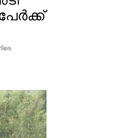
േര്‍ക്ക്
നിടെ