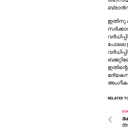
ബ്രാന്‍ഡു
ഇതിനു 
സര്‍ക്കാ
വര്‍ധിപ്
പോലെ ഇ
വര്‍ധിപ
ബജറ്റില
ഇതിന്റ
മദ്യകമ്പന
അംഗീകര
RELATED T
DON
ഭ
ന