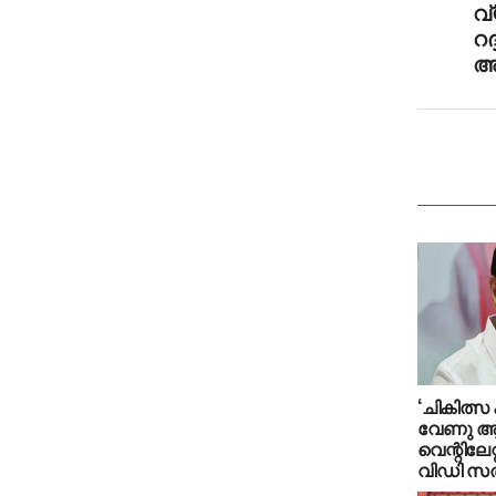
വ
റദ
അ
‘ചികിത്സ ക
വേണു ആ
വെന്റിലേറ
വിഡി സത