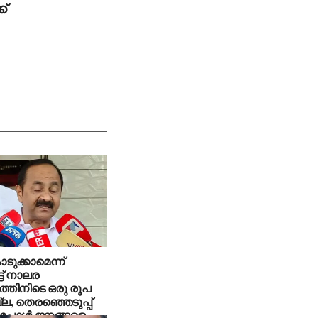
്
ടുക്കാമെന്ന്
ട് നാലര
്തിനിടെ ഒരു രൂപ
ല്ല, തെരഞ്ഞെടുപ്പ്
്പോള്‍ ജനങ്ങളെ