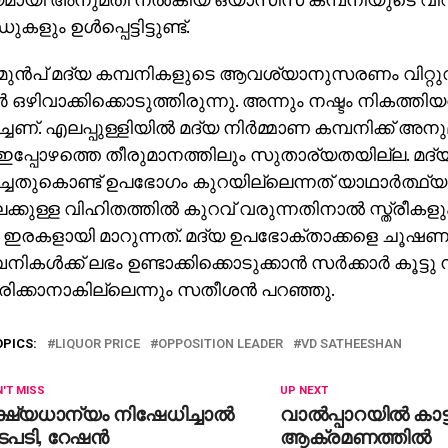
കളും ഉള്‍പ്പെട്ടിട്ടുണ്ട്.
മുന്‍പ് മദ്യ കമ്പനികളുടെ ആവശ്യാനുസരണം വിറ്റു
ര്‍ ഒഴിവാക്കിക്കൊടുത്തിരുന്നു. അന്നും നഷ്ടം നികത്തി
പിച്ചണ്. എലപ്പുള്ളിയില്‍ മദ്യ നിര്‍മ്മാണ കമ്പനിക്ക് 
പ്പോഴത്തെ തീരുമാനത്തിലും സുതാര്യതയില്ല. മദ്
്പിച്ചതുകൊണ്ട് ഉപഭോഗം കുറയില്ലെന്നത് യാഥാര്‍ത്ഥ്
േക്കുള്ള വിഹിതത്തില്‍ കുറവ് വരുന്നതിനാല്‍ സ്ത്രീകളു
െ ഇരകളായി മാറുന്നത്. മദ്യ ഉപഭോക്താക്കളെ ചൂഷണ
ികള്‍ക്ക് ലഭം ഉണ്ടാക്കിക്കൊടുക്കാന്‍ സര്‍ക്കാര്‍ കൂട്ടു ന
ിക്കാനാകില്ലെന്നും സതീശന്‍ പറഞ്ഞു.
OPICS:
LIQUOR PRICE
OPPOSITION LEADER
VD SATHEESHAN
'T MISS
UP NEXT
ക്ഷ്യധാന്യം നിഷേധിച്ചാൽ
വാല്‍പ്പാറയില്‍ കാട
ടപടി, റേഷൻ
ആക്രമണത്തില്‍