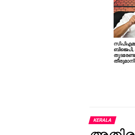
സിപിഎമ്മ
ബിജെപി,
തുടരേണ്ട
തീരുമാന
KERALA
അതിരപ്