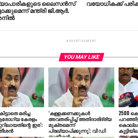
്യാപാരികളുടെ ലൈസൻസ്
വയോധികക്ക് പരിക്ക
്ദാക്കുമെന്ന് മന്ത്രി ജി.ആർ.
നിൽ
ADVERTISEMENT
YOU MAY LIKE
ിട്ടാതെ മരിച്ച
‘കള്ളക്കണക്കുകള്‍
2500 കൊ
രോഗ്യ കേരളം
അവതരിപ്പിച്ച് അതിദാരിദ്ര്യ
പറഞ്ഞിട്
്ററിലായതിന്റെ ഇര’:
മുക്തമെന്ന്
കൊല്ലത
ീശന്‍
പ്രഖ്യാപിക്കുന്നു’; വി ഡി
കൂട്ടിയി
സതീശൻ
അടുത്തപ