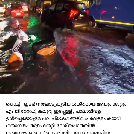
കൊച്ചി: ഇടിമിന്നലോടുകൂടിയ ശക്തമായ മഴയും കാറ്റും.
എം.ജി റോഡ്, കലൂര്‍, ഇടപ്പള്ളി, പാലാരിവട്ടം
ഉള്‍പ്പെടെയുള്ള പല പ്രദേശങ്ങളിലും വെള്ളം കയറി
ഗതാഗതം താളം തെറ്റി. ദേശീയപാതയില്‍
ഗതാഗതക്കുരുക്ക് രൂക്ഷമായി. പല സ്ഥലങ്ങളിലും