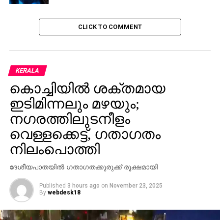
CLICK TO COMMENT
KERALA
കൊച്ചിയില്‍ ശക്തമായ
ഇടിമിന്നലും മഴയും;
നഗരത്തിലുടനീളം
വെള്ളക്കെട്ട്, ഗതാഗതം
നിലംപൊത്തി
ദേശീയപാതയില്‍ ഗതാഗതക്കുരുക്ക് രൂക്ഷമായി
Published
3 hours ago
on
November 23, 2025
By
webdesk18