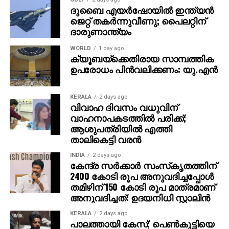
ഇടപെട്ടത്. ഉസ്താദുമാർ കുട്ടികളെ പീഡിപ്പിക്കുന്ന
ദുബൈ എയര്‍ഷോയില്‍ ഇന്ത്യന്‍
സംഭവങ്ങളിൽ ലീഗോ എസ്ഡിപിഐയോ
ജെറ്റ് തകര്‍ന്നുവീണു; പൈലറ്റിന്
ദാരുണാന്ത്യം
ഇടപെടാറുണ്ടോ- എന്നായിരുന്നു ആർഎസ്എസ്-
ബിജെപി നേതാവ് കെ. പത്മരാജന്‍ ശിക്ഷിക്കപ്പെട്ട
WORLD
1 day ago
കേസിൽ സിപിഎം നേതാവിൻ്റെ വിവാദ പരാമർശം.
ക്യൂബയ്ക്കെതിരായ സാമ്പത്തിക
ഉപരോധം പിന്‍വലിക്കണം: യു.എന്‍
‘ഇക്കാലമത്രയും സിപിഎമ്മാണ് കേസ് നടത്തിപ്പുമായി
നടന്നത്. കേസിന്റെ നടത്തിപ്പിനോ സാക്ഷി
KERALA
2 days ago
വിസ്താരത്തിനോ ആരുമുണ്ടായിട്ടില്ല. പാലത്തായി
വിവാഹ ദിവസം വധുവിന്
പെൺകുട്ടിക്ക് എന്തെങ്കിലും സഹായം നൽകുക
വാഹനാപകടത്തില്‍ പരിക്ക്;
എന്നതിന് ഉപരിയായി ഈ കേസിനെ സിപിഎമ്മിന്
ആശുപത്രിയില്‍ എത്തി
താലികെട്ടി വരന്‍
എതിരായായി തിരിച്ചുവിടുക എന്നാണ് അന്നും ഇന്ന്
അവർ ശ്രമിച്ചുകൊണ്ടിരിക്കുന്നത്- എന്നും സിപിഎം
INDIA
2 days ago
നേതാവ് അഭിപ്രായപ്പെട്ടു.
കേന്ദ്ര സര്‍ക്കാര്‍ സംസ്‌കൃതത്തിന്
2400 കോടി രൂപ അനുവദിച്ചപ്പോള്‍
തമിഴിന് 150 കോടി രൂപ മാത്രമാണ്
അനുവദിച്ചത്: ഉദയനിധി സ്റ്റാലിന്‍
KERALA
2 days ago
പാലത്തായി കേസ്; പെൺകുട്ടിയെ