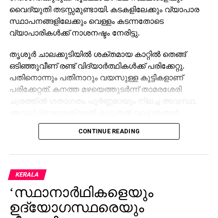
വൈദ്യുതി തടസ്സമുണ്ടായി. കടകളിലേക്കും വ്യാപാര
സ്ഥാപനങ്ങളിലേക്കും വെള്ളം കടന്നതോടെ
വ്യാപാരികള്‍ക്ക് നാശനഷ്ടം നേരിട്ടു.
തൃശൂര്‍ ചാലക്കുടിയില്‍ ശക്തമായ കാറ്റില്‍ തെങ്ങ്
ഒടിഞ്ഞുവീണ് രണ്ട് വിദ്യാര്‍ത്ഥികള്‍ക്ക് പരിക്കേറ്റു.
പതിനൊന്നും പതിനാറും വയസുള്ള കുട്ടികളാണ്
പരിക്കേറ്റത്. കനത്ത മഴയെത്തുടര്‍ന്ന് താമരശേരി
ചുരത്തില്‍ ഗതാഗതം പൂര്‍ണ്ണമായും നിലച്ച അവസ്ഥ.
അവധി ദിനമായതിനാല്‍ കൂടുതല്‍ വാഹനങ്ങള്‍
എത്തിയതും ഗതാഗതക്കുരുക്ക് ഉണ്ടാകാന്‍ കാരണമായി.
CONTINUE READING
കുരുക്കില്‍പ്പെട്ട ഒരു യാത്രക്കാരി കുഴഞ്ഞുവീണതായി
റിപ്പോര്‍ട്ടുണ്ട്. ചുരത്തിലെ ഓവുചാലിലേക്ക് ഒരു കാര്‍
വഴുതി അപകടവും സംഭവിച്ചു.
KERALA
തിരുവനന്തപുരം, കൊല്ലം ജില്ലകളില്‍ ഓറഞ്ച്
‘സ്ഥാനാര്‍ഥികളെയും
അലര്‍ട്ട് പ്രഖ്യാപിച്ചിരിക്കുകയാണ്. പത്തനംതിട്ട,
ആലപ്പുഴ, കോട്ടയം, എറണാകുളം, ഇടുക്കി ജില്ലകളില്‍
ഉദ്യോഗസ്ഥരെയും
യെല്ലോ അലര്‍ട്ട് നിലവില്‍. നാളെ തിരുവനന്തപുരം