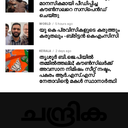
മാനസികമായി പീഡിപ്പിച്ച
കൗൺസലറെ സസ്പെൻഡ്
ചെയ്തു
WORLD
5 hours ago
യു കെ പ്രവിസികളുടെ കരുത്തും
കരുതലും -ബ്രിട്ടൻ കെഎംസിസി
KERALA
2 days ago
തൃശൂര്‍ ബി.ജെ.പിയില്‍
തമ്മില്‍ത്തല്ല്; കൗണ്‍സിലര്‍ക്ക്
അവസാന നിമിഷം സീറ്റ് നഷ്ടം,
പകരം ആര്‍.എസ്.എസ്
നേതാവിന്റെ മകള്‍ സ്ഥാനാര്‍ത്ഥി