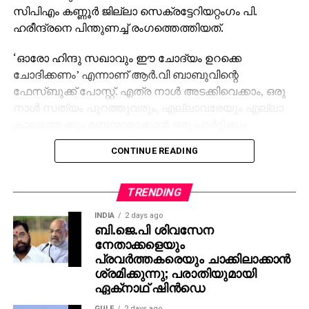
സിപിഎം കണ്ണൂർ ജില്ലാ സെക്രട്ടേറിയറ്റംഗം പി.
ഹരീന്ദ്രനെ പിന്തുണച്ച് രം​ഗത്തെത്തിയത്.
‘ഓരോ ഹിന്ദു സഖാവും ഈ ചോദ്യം ഉറക്കെ
ചോദിക്കണം’ എന്നാണ് ആർ.വി ബാബുവിന്റെ
ഫേസ്ബുക്ക് പോസ്റ്റ്. എത്ര നാൾ അടക്കിവെക്കാം, ഒരു
നാൾ സത്യം പുറത്തുവരും, എല്ലാവരേയും എല്ലാ
കാലത്തേക്കും മണ്ടന്മാരാക്കാൻ ഒരു പാർട്ടിക്കും
സാധിക്കില്ല- എന്നാണ് കെ.പി ശശികലയുടെ കുറിപ്പ്.
CONTINUE READING
‘ഓരോ ഹിന്ദു സഖാവും തിരിച്ചറിയേണ്ട സത്യം’-
എന്നാണ് ഹിന്ദുത്വവാദിയും അന്താരാഷ്ട്ര ഹിന്ദു
TRENDING
പരിഷത്ത് (എഎച്ച്പി) മുൻ നേതാവുമായ പ്രതീഷ്
INDIA
2 days ago
പ്രതീഷ് വിശ്വനാഥിന്റെ പോസ്റ്റ്. കണ്ണൂരിൽ നടന്ന
ബി.ജെ.പി ശിവസേന
പരിപാടിയിലാണ് സിപിഎം നേതാവ് വിദ്വേഷ
നേതാക്കളെയും
പരാമർശം നടത്തിയത്.
പ്രവര്‍ത്തകരെയും ചാക്കിലാക്കാന്‍
ശ്രമിക്കുന്നു; പരാതിയുമായി
പാലത്തായി കേസിൽ പ്രതി ഹിന്ദു ആയതു കൊണ്ടാണ്
ഏക്‌നാഥ് ഷിന്‍ഡെ
മുസ്‍ലിം ലീഗും എസ്ഡിപിഐയും പ്രശ്നത്തിൽ
GULF
2 days ago