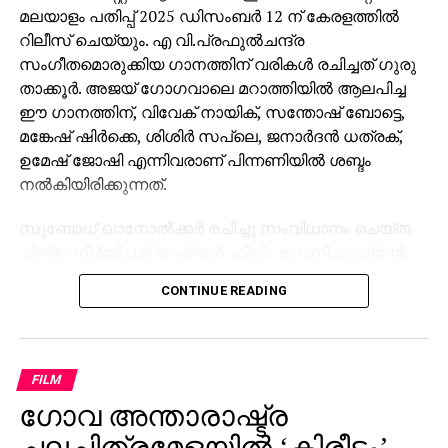
മലയാളം പതിപ്പ് 2025 ഡിസംബർ 12 ന് കേരളത്തിൽ
റിലീസ് ചെയ്യും. എ വി.പ്രഫുൽചന്ദ്ര
സംഗീതമൊരുക്കിയ ഗാനത്തിന് വരികൾ രചിച്ചത് ഗുരു
താക്കൂർ. അജയ് ഗോഗവാലെ മറാത്തിയിൽ ആലപിച്ച
ഈ ഗാനത്തിന്, വിവേക് നായിക്, സന്തോഷ് ബോട്ടെ,
മങ്കേഷ് ഷിർക്കെ, ശിശിർ സപ്ലെ, ജനാർദൻ ധത്രക്,
ഉമേഷ് ജോഷി എന്നിവരാണ് പിന്നണിയിൽ ശബ്ദം
നൽകിയിരിക്കുന്നത്.
സുബോധ് ഖാനോൽക്കർ രചിച്ചു സംവിധാനം ചെയ്ത
ചിത്രം നിർമ്മിച്ചത് ഓഷ്യൻ ഫിലിം കമ്പനി, ഓഷ്യൻ
ആർട്ട് ഹൌസ് പ്രൊഡക്ഷൻ എന്നീ ബാനറുകളിൽ
CONTINUE READING
സുജയ് ഹാൻഡെ, ഓങ്കാർ കേറ്റ്, സുബോധ്
ഖനോൽക്കർ, അശോക് ഹാൻഡെ, ആദിത്യ ജോഷി,
നിതിൻ സഹസ്രബുധെ, മൃണാൾ സഹസ്രബുധെ,
സഞ്ജയ് ദുബെ, വിനായക് ജോഷി എന്നിവർ ചേർന്നാണ്.
FILM
ചിത്രം മലയാളത്തിൽ അവതരിപ്പിക്കുന്നത് മാക്സ്
ഗോവ അന്താരാഷ്ട്ര
മാർക്കറ്റിംഗ് ബാനറിൽ ഉമേഷ് കുമാർ ബൻസാൽ,
ചലച്ചിത്രമേളയില്‍ ‘കിരീടം’
ബവേഷ് ജനവ്ലേക്കർ, വരുൺ ഗുപ്ത. ചരിത്രത്തിൽ