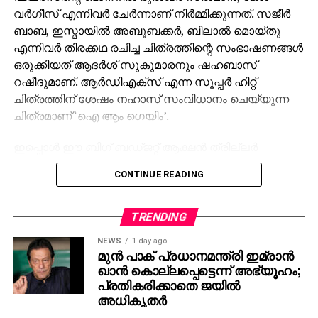
വര്‍ഗീസ് എന്നിവര്‍ ചേര്‍ന്നാണ് നിര്‍മ്മിക്കുന്നത്. സജീര്‍
ബാബ, ഇസ്മായില്‍ അബൂബക്കര്‍, ബിലാല്‍ മൊയ്തു
എന്നിവര്‍ തിരക്കഥ രചിച്ച ചിത്രത്തിന്റെ സംഭാഷണങ്ങള്‍
ഒരുക്കിയത് ആദര്‍ശ് സുകുമാരനും ഷഹബാസ്
റഷീദുമാണ്. ആര്‍ഡിഎക്‌സ് എന്ന സൂപ്പര്‍ ഹിറ്റ്
ചിത്രത്തിന് ശേഷം നഹാസ് സംവിധാനം ചെയ്യുന്ന
ചിത്രമാണ് ‘ഐ ആം ഗെയിം’.
ഇപ്പൊള്‍ ഈ ബിഗ് ബഡ്ജറ്റ് ആക്ഷന്‍ ത്രില്ലര്‍
ചിത്രത്തിന്റെ ചിത്രീകരണം പുരോഗമിക്കുകയാണ്.
CONTINUE READING
ദുല്‍ഖര്‍ സല്‍മാന്റെ നാല്പതാം ചിത്രമായി ഒരുക്കുന്ന
‘ഐ ആം ഗെയിം’ ല്‍ ദുല്‍ഖര്‍ സല്‍മാനൊപ്പം ആന്റണി
വര്‍ഗീസ്, തമിഴ് നടനും സംവിധായകനുമായ മിഷ്‌കിന്‍,
TRENDING
കതിര്‍, പാര്‍ത്ഥ് തിവാരി, തമിഴ് നായികാ താരം
NEWS
1 day ago
സംയുക്ത വിശ്വനാഥന്‍ എന്നിവരും വേഷമിടുന്നുണ്ട്.
മുന്‍ പാക് പ്രധാനമന്ത്രി ഇമ്രാന്‍
കബാലി, കെജിഎഫ് സീരിസ്, കൈതി, വിക്രം, ലിയോ,
ഖാന്‍ കൊല്ലപ്പെട്ടെന്ന് അഭ്യൂഹം;
സലാര്‍ എന്നീ പാന്‍ ഇന്ത്യന്‍ ചിത്രങ്ങളുടെ സംഘട്ടന
പ്രതികരിക്കാതെ ജയില്‍
അധികൃതര്‍
സംവിധാനം നിര്‍വഹിച്ചിട്ടുള്ള അന്‍പറിവ് മാസ്റ്റേഴ്‌സ്
‘ആര്‍ഡിഎക്‌സ്’ എന്ന ചിത്രത്തിന് ശേഷം വീണ്ടും