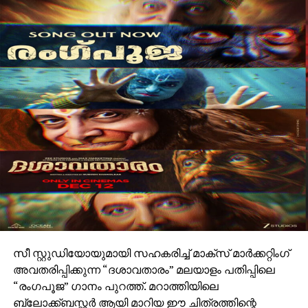
സീ സ്റ്റുഡിയോയുമായി സഹകരിച്ച് മാക്സ് മാർക്കറ്റിംഗ്
അവതരിപ്പിക്കുന്ന “ദശാവതാരം” മലയാളം പതിപ്പിലെ
“രംഗപൂജ” ഗാനം പുറത്ത്. മറാത്തിയിലെ
ബ്ലോക്ക്ബസ്റ്റർ ആയി മാറിയ ഈ ചിത്രത്തിന്റെ