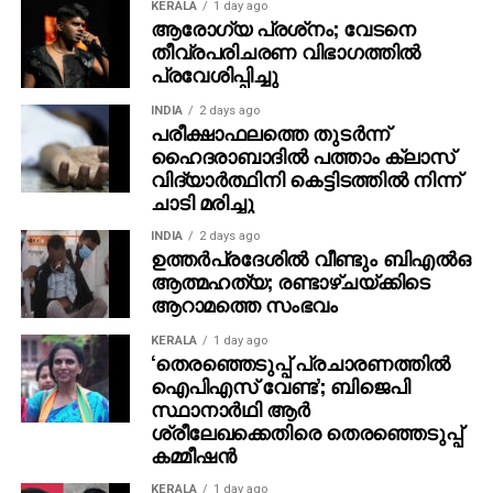
KERALA
1 day ago
നഹാസ് ഹിദായത്തുമായി കൈകോര്‍ക്കുന്ന ചിത്രം
ആരോഗ്യ പ്രശ്‌നം; വേടനെ
തീവ്രപരിചരണ വിഭാഗത്തില്‍
കൂടിയാണ് ‘ഐ ആം ഗെയിം’.
പ്രവേശിപ്പിച്ചു
ഛായാഗ്രഹണം- ജിംഷി ഖാലിദ്, സംഗീതം- ജേക്‌സ്
INDIA
2 days ago
ബിജോയ്, എഡിറ്റിംഗ്- ചമന്‍ ചാക്കോ, പ്രൊഡക്ഷന്‍
പരീക്ഷാഫലത്തെ തുടര്‍ന്ന്
ഡിസൈനര്‍- അജയന്‍ ചാലിശ്ശേരി, മേക്കപ്പ് –
ഹൈദരാബാദില്‍ പത്താം ക്ലാസ്
വിദ്യാര്‍ത്ഥിനി കെട്ടിടത്തില്‍ നിന്ന്
റോണക്‌സ് സേവ്യര്‍. കോസ്റ്റ്യൂം- മഷര്‍ ഹംസ,
ചാടി മരിച്ചു
പ്രൊഡക്ഷന്‍ കണ്‍ട്രോളര്‍- ദീപക് പരമേശ്വരന്‍,
അസോസിയേറ്റ് ഡയറക്ടര്‍- രോഹിത് ചന്ദ്രശേഖര്‍.
INDIA
2 days ago
ഉത്തര്‍പ്രദേശില്‍ വീണ്ടും ബിഎല്‍ഒ
ഗാനരചന- മനു മഞ്ജിത്ത്, വിനായക് ശശികുമാര്‍, VFX –
ആത്മഹത്യ; രണ്ടാഴ്ചയ്ക്കിടെ
തൗഫീഖ് – എഗ്വൈറ്റ്, പോസ്റ്റര്‍ ഡിസൈന്‍- ടെന്‍
ആറാമത്തെ സംഭവം
പോയിന്റ്, സൗണ്ട് ഡിസൈന്‍- സിങ്ക് സിനിമ, സൗണ്ട്
മിക്‌സ് – കണ്ണന്‍ ഗണപത്, സ്റ്റില്‍സ്- എസ് ബി കെ,
KERALA
1 day ago
‘തെരഞ്ഞെടുപ്പ് പ്രചാരണത്തിൽ
പിആര്‍ഒ- ശബരി
ഐപിഎസ് വേണ്ട’; ബിജെപി
സ്ഥാനാർഥി ആർ
ശ്രീലേഖക്കെതിരെ തെരഞ്ഞെടുപ്പ്
കമ്മീഷൻ
KERALA
1 day ago