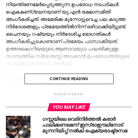
നിയന്ത്രണമേര്‍പ്പെടുത്തുന്ന ഉപരോധ നടപടികള്‍
ഐകകണ്‌ഠ്യേനയാണ് യു.എന്‍ രക്ഷാസമിതി
അംഗീകരിച്ചത്. അമേരിക്ക മുന്നോട്ടുവെച്ച പല കടുത്ത
നിര്‍ദേശങ്ങളും പ്രമേയത്തില്‍നിന്ന് ഒഴിവാക്കിയിട്ടുണ്ട്.
ചൈനയും റഷ്യയും നിര്‍ദേശിച്ച ഭേദഗതികള്‍
അംഗീകരിച്ചുകൊണ്ടാണ് പ്രമേയം പാസാക്കിയത്.
ഉത്തരകൊറിയയുടെ ആണാവയുധ പദ്ധതിക്കുള്ള
സാമ്പത്തിക സ്രോതസ്സ് അടക്കാന്‍ ഉപരോധത്തിലൂടെ
സാധിക്കുമെന്നാണ് പ്രതീക്ഷ.
സമ്പൂര്‍ണ എണ്ണ ഉപരോധം ഏര്‍പ്പെടുത്തണമെന്ന
CONTINUE READING
അമേരിക്കയുടെ നിര്‍ദേശം ചൈനയുടെയും
റഷ്യയുടെയും എതിര്‍പ്പിനെ തുടര്‍ന്ന് ഒഴിവാക്കി.
ADVERTISEMENT
ക്രൂഡോയിലിന്റെയും പെട്രോളിയം
ഉല്‍പന്നങ്ങളുടെയും ഇറക്കുമതിക്കുമേല്‍ പരിമിത
YOU MAY LIKE
നിയന്ത്രണങ്ങളുണ്ടാകും. ഉത്തരകൊറിയക്ക്
ഗസ്സയിലെ വെടിനിര്‍ത്തല്‍ കരാര്‍
ക്രൂഡോയില്‍ നല്‍കുന്ന പ്രധാന രാജ്യം
പാലിക്കണമെന്ന് ഇസ്രാഈലിനോട്
ചൈനയാണ്. ഉത്തരകൊറിയയുടെ പ്രധാന
മുന്നറിയിപ്പ് നല്‍കി ഐക്യരാഷ്ട്രസഭ
വരുമാനമാര്‍ഗമായ ടെക്സ്റ്റയില്‍ ഉല്‍പന്നങ്ങളുടെ