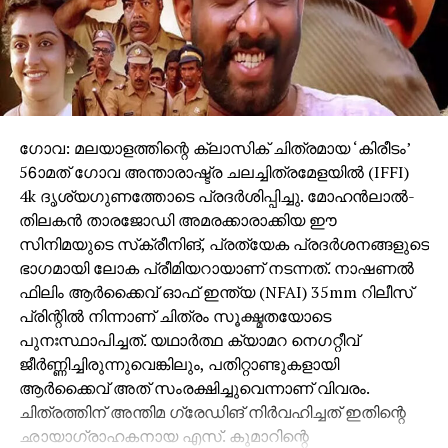
ക്രിയേറ്റീവ് പ്രൊഡ്യൂസർ-അജിത് ഭുരെ,
ഛായാഗ്രഹണം-ദേവേന്ദ്ര ഗോലത്കർ, സംഗീതം,
പശ്‌ചാത്തല സംഗീതം- എ വി.പ്രഫുൽചന്ദ്ര, എഡിറ്റർ-
ഫൈസൽ മഹാദിക്, ഗാനരചന, സംഭാഷണം-ഗുരു
താക്കൂർ, ഓൺ സെറ്റ് എഡിറ്റർ-സുദർശൻ സത്പുതേ,
ഗോവ: മലയാളത്തിന്റെ ക്ലാസിക് ചിത്രമായ ‘കിരീടം’
സൌണ്ട് ഡിസൈൻ-ശിശിർ ചൌസാൽക്കർ, അക്ഷയ്
56ാമത് ഗോവ അന്താരാഷ്ട്ര ചലച്ചിത്രമേളയില്‍ (IFFI)
വൈദ്യ, പ്രൊഡക്ഷൻ ഡിസൈൻ-സഞ്ജീവ് റാണെ,
4k ദൃശ്യഗുണത്തോടെ പ്രദര്‍ശിപ്പിച്ചു. മോഹന്‍ലാല്‍-
കോസ്റ്റ്യൂം ഡിസൈൻ-സച്ചിൻ ലോവലേക്കർ, മേക്കപ്പ്
തിലകന്‍ താരജോഡി അമരക്കാരാക്കിയ ഈ
ഡിസൈൻ-രോഹിത് മഹാദിക്, എക്സിക്യൂട്ടീവ്
സിനിമയുടെ സ്‌ക്രീനിങ്, പ്രത്യേക പ്രദര്‍ശനങ്ങളുടെ
പ്രൊഡ്യൂസർ-ചന്ദ്രശേഖർ നന്നവെയർ,
ഭാഗമായി ലോക പ്രീമിയറായാണ് നടന്നത്. നാഷണല്‍
നൃത്തസംവിധായക-സോണിയ പാർച്ചൂരെ, പൂജ കാലെ,
ഫിലിം ആര്‍ക്കൈവ് ഓഫ് ഇന്ത്യ (NFAI) 35mm റിലീസ്
പോസ്റ്റ് പ്രൊഡക്ഷൻ സൂപ്പർവൈസർ-സിദ്ധാന്ത്
പ്രിന്റില്‍ നിന്നാണ് ചിത്രം സൂക്ഷ്മതയോടെ
പാട്ടീൽ, കൺസെപ്റ്റ് ആർട്ട്-ആശിഷ് ബോയാനെ,
പുനഃസ്ഥാപിച്ചത്. യഥാര്‍ത്ഥ ക്യാമറ നെഗറ്റീവ്
നിർമ്മാണ ടീം- വിക്രാന്ത് ഷിൻഡെ, അക്ഷയ്
ജീര്‍ണ്ണിച്ചിരുന്നുവെങ്കിലും, പതിറ്റാണ്ടുകളായി
കോലാപൂർക്കർ, സിദ്ധാർത്ഥ ശങ്കര, നരേന്ദ്ര റാസൽ,
ആര്‍ക്കൈവ് അത് സംരക്ഷിച്ചുവെന്നാണ് വിവരം.
സംവിധാന ടീം- മോഹിത് കുണ്ടെ, സിദ്ധാന്ത് പാട്ടീൽ,
ചിത്രത്തിന് അന്തിമ ഗ്രേഡിങ് നിര്‍വഹിച്ചത് ഇതിന്റെ
ഹൃതുജ വാസൈകർ, ആശിഷ് മോറെ, റീ-
ഛായാഗ്രാഹകനായ എസ്. കുമാറിന്റെ