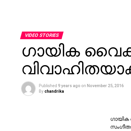
VIDEO STORIES
ഗായിക വൈക്ക
വിവാഹിതയാക
Published
9 years ago
on
November 25, 2016
By
chandrika
ഗായിക വ
സംഗീതജ്