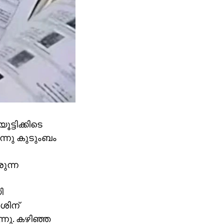
ട്ടിക്കിടെ
ന്നു കുടുംബം
ുന്ന
ി
േശിന്
്നു. കഴിഞ്ഞ