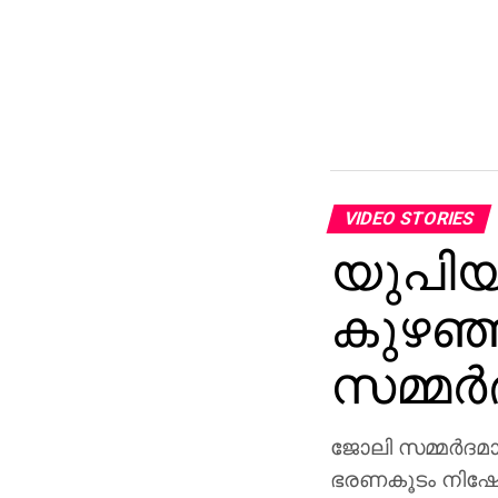
VIDEO STORIES
യുപിയി
കുഴഞ്
സമ്മര
ജോലി സമ്മര്‍ദമ
ഭരണകൂടം നിഷേധ