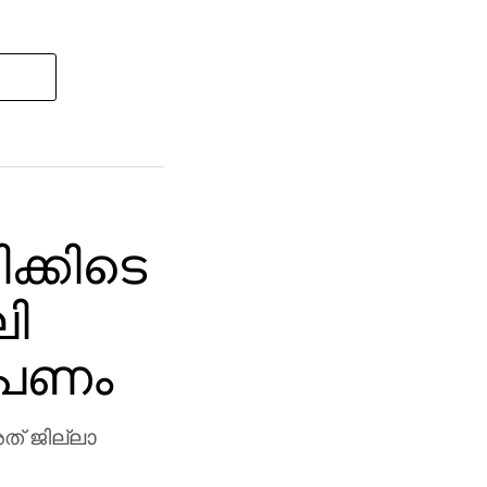
ക്കിടെ
ി
ോപണം
ത് ജില്ലാ