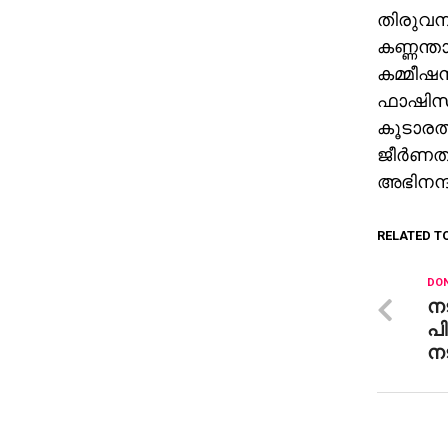
തിരുവനന
കണ്ണന്ത
കമ്മീഷന
ഫാഷിസത്
കൂടാരത്
ജീര്‍ണത
അഭിനന്ദ
RELATED T
DON
ന
പി
നട