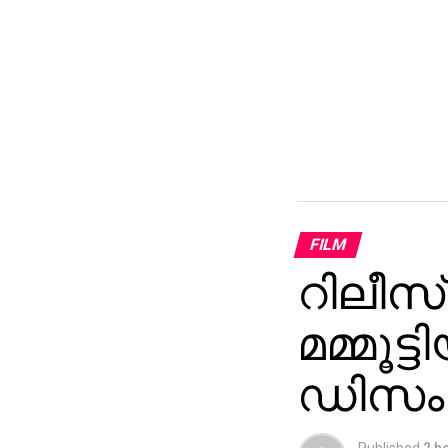
FILM
റിലീസ്
മമ്മൂട്
ഡിസംബറ