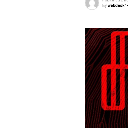
Published
2 h
By
webdesk1