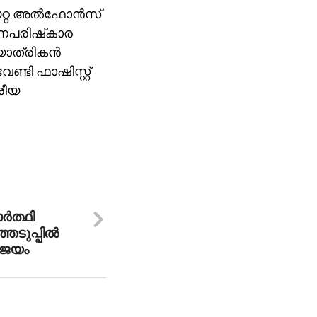
റ്റ അല്‍ഫോന്‍സ്
രണപരിഷ്‌കാര
ാത്രികന്‍
ണ്ടി ഫാഷിസ്റ്റ്
രീയ
്‍ത്ഥി
ടുപ്പില്‍
 ജയം