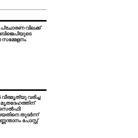
പ്രചാരണ വിലക്ക്
് ബിജെപിയുടെ
താ സമ്മേളനം
്‍ വീരമൃത്യു വരിച്ച
 മൃതദേഹത്തിന്
സെല്‍ഫി:
യതിനെ തുടര്‍ന്ന്
ണ്ണന്താനം പോസ്റ്റ്