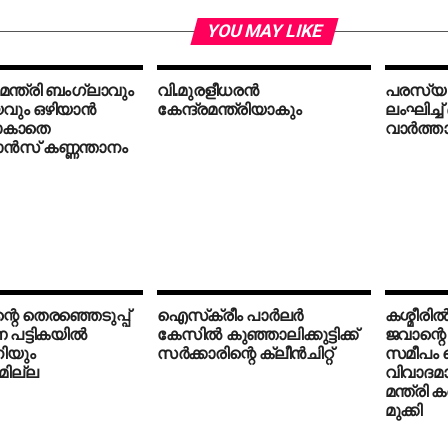
YOU MAY LIKE
ം മന്ത്രി ബംഗ്ലാവും
വി.മുരളീധരന്‍
പരസ്യ 
ും ഒഴിയാന്‍
കേന്ദ്രമന്ത്രിയാകും
ലംഘിച്ച
ാകാതെ
വാര്‍ത്
്‍സ് കണ്ണന്താനം
റെ തെരഞ്ഞെടുപ്പ്
ഐസ്‌ക്രീം പാര്‍ലര്‍
കശ്മീരില
പട്ടികയില്‍
കേസില്‍ കുഞ്ഞാലിക്കുട്ടിക്ക്
ജവാന്റെ
ിയും
സര്‍ക്കാരിന്റെ ക്ലീന്‍ചിറ്റ്
സമീപം 
ില്ല
വിവാദമാ
മന്ത്രി ക
മുക്കി