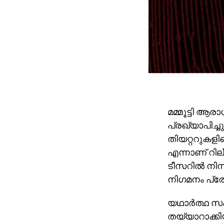
മമ്മൂട്ടി ആര
പ്രഖ്യാപിച്
തിയറ്ററുകളില
എന്നാണ് റിലീസ
ടീസറില്‍ നിന
നിഗമനം പ്രേ
യഥാര്‍ത്ഥ 
തയ്യാറാക്കിയ