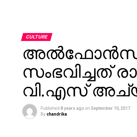
CULTURE
അല്‍ഫോന്‍സ് 
സംഭവിച്ചത് ര
വി.എസ് അച്യ
Published
8 years ago
on
September 10, 2017
By
chandrika