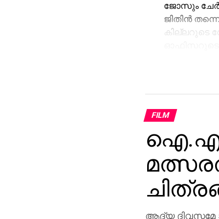
ജോസും ചേര്‍ന
ജിതിന്‍ തന്നെ
കില്ലറുടെ 
ഓഫിസറുടെ വ
കഥാപാത്രമായ
FILM
ഐ.എഫ്
മത്സരത
ചിത്രങ്
ആദ്യ ദിവസമേ 5,