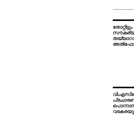
തോറ്റിട്ടു
സൗകര്യവ
തയ്യാറ
അല്‍ഫോന
വി.എസിന്
പ്രചാരണ 
പൊന്നാന
വടകരയുമ