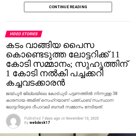
ഏജന്‍സികളുടെയോ പേരില്‍ വ്യാജ ജോലി
ഏതാണ്ടിതുപോലെയൊക്കെയാണ്.
CONTINUE READING
ലിസ്റ്റിംഗുകള്‍ സൃഷ്ടിക്കപ്പെടുന്നു. ഇരകളോട്
വ്യക്തിഗത വിവരങ്ങള്‍ പങ്കിടാനും, ജോലി
RELATED TOPICS:
ARTICLE
പ്രോസസ്സിംഗ് ഫീസ് എന്ന പേരില്‍ പണം അടയ്ക്കാനും
ആവശ്യപ്പെടുന്നതാണ് സാധാരണ രീതി. ചിലര്‍
UP NEXT
VIDEO STORIES
ഇവരും ഭൂമിയുടെ അവകാശികള്‍
മാല്‍വെയര്‍ ഇന്‍സ്റ്റാള്‍ ചെയ്യാനോ ഡാറ്റ
കടം വാങ്ങിയ പൈസ
മോഷ്ടിക്കാനോ ലക്ഷ്യമിട്ടുള്ള വ്യാജ അഭിമുഖ
DON'T MISS
കൊണ്ടെടുത്ത ലോട്ടറിക്ക് 11
കസ്‌കറിന്റെയും കൂട്ടാളികളുടെയും കസ്റ്റഡി
സോഫ്റ്റ്‌വെയറുകളും അയക്കുന്നു. ഇത്തരം തട്ടിപ്പുകള്‍
കാലാവധി നീട്ടി
വ്യക്തികള്‍ക്കും സ്ഥാപനങ്ങള്‍ക്കും ഗുരുതരമായ
കോടി സമ്മാനം; സുഹൃത്തിന്
ഭീഷണിയാണെന്ന് ഗൂഗിള്‍ മുന്നറിയിപ്പ് നല്‍കി.
1 കോടി നല്‍കി പച്ചക്കറി
നിയമാനുസൃത തൊഴിലുടമകള്‍ ഒരിക്കലും സാമ്പത്തിക
കച്ചവടക്കാരന്‍
വിവരങ്ങളോ പേയ്‌മെന്റെ് ആവശ്യങ്ങളോ
ഉന്നയിക്കില്ലെന്നും ഉപയോക്താക്കള്‍ ഓണ്‍ലൈനില്‍
ജയ്പൂര്‍ ജില്ലയിലെ കോട്പുടി പട്ടണത്തില്‍ നിന്നുള്ള 38
കൂടുതല്‍ ജാഗ്രത പാലിക്കണമെന്നും ഗൂഗിള്‍
കാരനായ അമിത് സെഹ്‌റയാണ് പഞ്ചാബ് സംസ്ഥാന
വ്യക്തമാക്കി.
ലോട്ടറിയുടെ ദീപാവലി ബമ്പര്‍ സമ്മാനം നേടിയത്.
Published
7 days ago
on
November 10, 2025
By
webdesk17