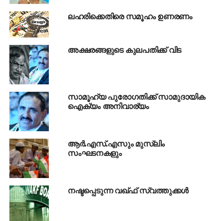
മാന്‍ഹോളില്‍ ഇതര സംസ്ഥാനക്കാരന്റെ ജീവന്‍
ലഹരിക്കെതിരെ സമൂഹം ഉണരണം
രക്ഷിക്കാന്‍ ശ്രമിക്കുന്നതിനിടെ മരിച്ചയാളെ പോലും
വര്‍ഗീയത പുരട്ടി എരിവ് പകര്‍ന്നത് ടിയാനായിരുന്നു.
പിന്നൊന്നുണ്ട് കേരളം മുഴുവന്‍ വല്യക്കാട്ട്
അക്ഷരങ്ങളുടെ കുലപതിക്ക് വിട
സ്വാധീനുമുള്ള പാര്‍ട്ടിയായതിനാല്‍ എങ്ങോട്ട്
ചാഞ്ഞാലും ആര്‍ക്കും പ്രത്യേകിച്ച് ഒന്നും
സംഭവിക്കില്ലെന്നുള്ളത് പച്ചപരമാര്‍ത്ഥം. എങ്കിലും കുടം
കൈവിട്ടാല്‍ താമര സ്വല്‍പം വാടുമെന്നത് മൂന്നു തരം.
സാമൂഹ്യ പുരോഗതിക്ക് സാമുദായിക
ഐക്യം അനിവാര്യം
അധികാരത്തിന്റെ ചക്കരക്കുടത്തില്‍ ഏതാണ്ടൊക്കെ
നക്കാന്‍ കിട്ടുമെന്ന് കരുതി തന്നെയാണ് ഒരു തട്ടിക്കൂട്ട്
പാര്‍ട്ടിയുമായി താമരക്ക് വെള്ളമൊഴിക്കാന്‍
വെള്ളാപ്പള്ളിയും സംഘവും കുടം നിറച്ചത്. എന്നാല്‍
ആര്‍.എസ്.എസും മുസ്‌ലിം
സംഘടനകളും
അമ്മാത്തിന്ന് പോരുകയും ചെയ്തു, ഇല്ലത്ത്
എത്തിയതുമില്ലെന്ന മട്ടില്‍ കയ്യാലപ്പുറത്തായതോടെ
പാര്‍ട്ടിയിലിപ്പോ നടേശ ഗുരുവിന്റെ മകന്‍ ഗുരു മാത്രമേ
കാര്യമായിട്ടുള്ളൂ.
നഷ്ടപ്പെടുന്ന വഖ്ഫ് സ്വത്തുക്കള്‍
അതു കൊണ്ടാവണം മെഡിക്കല്‍ കോഴയില്‍ മുഖം
നഷ്ടപ്പെട്ട് കക്കൂസുണ്ടാക്കാന്‍ പെട്രോള്‍ വില കൂട്ടിയ