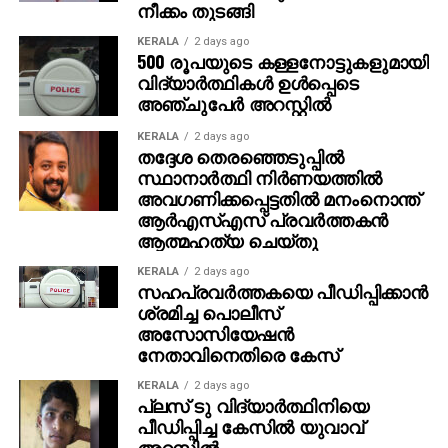
നീക്കം തുടങ്ങി
നല്‍കുമെന്ന് അമിത് പറഞ്ഞു. ‘ പഞ്ചാബിലേക്ക്
വരാന്‍പോലും 8,000 രൂപ കടം വാങ്ങിയിരുന്നു. അത്
KERALA
2 days ago
500 രൂപയുടെ കള്ളനോട്ടുകളുമായി
ഇപ്പോള്‍ തിരിച്ചടക്കും. കോടിപതിയായെങ്കിലും ഞാന്‍
വിദ്യാര്‍ത്ഥികള്‍ ഉള്‍പ്പെടെ
പഴയപോലെ കച്ചവടം തുടരും. ഭാര്യയുടെ ആഗ്രഹം
അഞ്ചുപേര്‍ അറസ്റ്റില്‍
പോലെ സ്ഥലം വാങ്ങി വീട് പണിയും ‘ എന്നതായിരുന്നു
അമിതിന്റെ പ്രതികരണം. സാധാരണ മനുഷ്യന്റെ
KERALA
2 days ago
തദ്ദേശ തെരഞ്ഞെടുപ്പില്‍
മനോഹരമായ പങ്കുവെക്കലാണ് ഇപ്പോള്‍ സോഷ്യല്‍
സ്ഥാനാര്‍ത്ഥി നിര്‍ണയത്തില്‍
മീഡിയയില്‍ ചര്‍ച്ചയായിരിക്കുന്നത്.
അവഗണിക്കപ്പെട്ടതില്‍ മനംനൊന്ത്
ആര്‍എസ്എസ് പ്രവര്‍ത്തകന്‍
ആത്മഹത്യ ചെയ്തു
KERALA
2 days ago
സഹപ്രവര്‍ത്തകയെ പീഡിപ്പിക്കാന്‍
ശ്രമിച്ച പൊലീസ്
അസോസിയേഷന്‍
നേതാവിനെതിരെ കേസ്
KERALA
2 days ago
പ്ലസ് ടു വിദ്യാര്‍ത്ഥിനിയെ
പീഡിപ്പിച്ച കേസില്‍ യുവാവ്
അറസ്റ്റില്‍