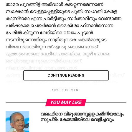
താമര പുറത്തിട്ട് അരിവാള്‍ കയറ്റണമെന്നാണ്
സാക്ഷാല്‍ വെള്ളാപ്പള്ളിയുടെ പൂതി. സംഗതി കേരള
കാസ്‌ട്രോ എന്ന പാര്‍ട്ടിക്കും സര്‍ക്കാറിനും വേണ്ടാത്ത
പരിഷ്‌കാര ചെയര്‍മാന്‍ മൈക്രോ ഫിനാന്‍സെന്ന
പേരില്‍ കിട്ടുന്ന വേദിയിലെല്ലാം പൂട്ടാന്‍
നടന്നിരുന്നെങ്കിലും നാളിതുവരെ ചങ്കന്‍മാരുടെ
വിരലനങ്ങാതിരുന്നത് എന്തു കൊണ്ടെന്നത്
ഏതാണ്ടൊക്കെ ദേശീയ പാതയിലെ കുഴി പോലെ
തെളിഞ്ഞുവന്നുകൊണ്ടിരിക്കയാണ്.
നിലനില്‍പിനായി അപ്പോഴപ്പോള്‍
കാണുന്നവനെയെല്ലാം അപ്പാ എന്നു വിളിക്കുന്ന ടീംസ്
CONTINUE READING
ആയതിനാല്‍ ഇനിയിപ്പോ ചെങ്കൊടിക്കു കീഴില്‍ കുടം
കമിഴ്ത്തിയാലും അല്‍ഭുതപ്പെടേണ്ട. പാര്‍ട്ടി രൂപീകരിക്കും
ADVERTISEMENT
മുമ്പേ കാസര്‍കോട് നിന്നും പ്രചാരണ ജാഥ തുടങ്ങി
YOU MAY LIKE
തിരുവനന്തപുരം എത്തും മുമ്പേ സംഘികളേക്കാളും
വലിയ വര്‍ഗീയതയുമായി കലക്കാനിറങ്ങിവരായതിനാല്‍
വഖഫിനെ വിഴുങ്ങാനുളള കരിനിയമവും
കൂടെക്കൂട്ടാന്‍ മുണ്ടുടുത്ത മോദി ടീംസിന് വലിയ
സുപ്രീം കോടതിയിലെ വെളിച്ചവും
പ്രശ്‌നമൊന്നുമില്ല താനും. ന്യൂനപക്ഷങ്ങള്‍
ഏതാണ്ടൊക്കെ വിഴുങ്ങുന്നുവെന്നാരോപിച്ച്