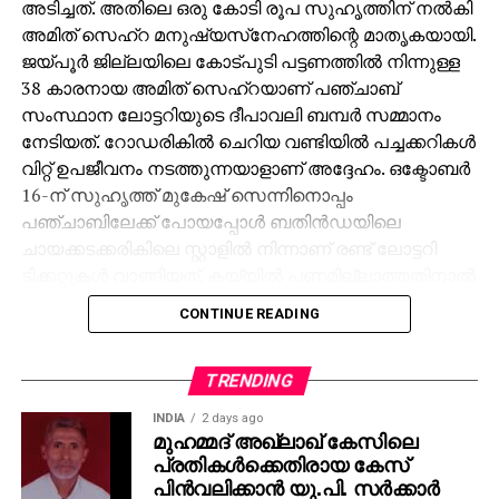
അടിച്ചത്. അതിലെ ഒരു കോടി രൂപ സുഹൃത്തിന് നല്‍കി
അമിത് സെഹ്‌റ മനുഷ്യസ്‌നേഹത്തിന്റെ മാതൃകയായി.
ജയ്പൂര്‍ ജില്ലയിലെ കോട്പുടി പട്ടണത്തില്‍ നിന്നുള്ള
38 കാരനായ അമിത് സെഹ്‌റയാണ് പഞ്ചാബ്
സംസ്ഥാന ലോട്ടറിയുടെ ദീപാവലി ബമ്പര്‍ സമ്മാനം
നേടിയത്. റോഡരികില്‍ ചെറിയ വണ്ടിയില്‍ പച്ചക്കറികള്‍
വിറ്റ് ഉപജീവനം നടത്തുന്നയാളാണ് അദ്ദേഹം. ഒക്ടോബര്‍
16-ന് സുഹൃത്ത് മുകേഷ് സെന്നിനൊപ്പം
പഞ്ചാബിലേക്ക് പോയപ്പോള്‍ ബതിന്‍ഡയിലെ
ചായക്കടക്കരികിലെ സ്റ്റാളില്‍ നിന്നാണ് രണ്ട് ലോട്ടറി
ടിക്കറ്റുകള്‍ വാങ്ങിയത്. കയ്യില്‍ പണമില്ലാത്തതിനാല്‍
മുകേഷിനോട് 1000 രൂപ കടം വാങ്ങുകയായിരുന്നു.
CONTINUE READING
ഒക്ടോബര്‍ 31ന് രാത്രി 10 മണിക്ക് മുകേഷിന്റെ ഫോണ്‍
കോളിലൂടെയാണ് 11 കോടിയുടെ ജാക്ക്‌പോട്ട്
അടിച്ചതറിയുന്നത്. രണ്ടാമത്തെ ടിക്കറ്റിനും 1000 രൂപ
TRENDING
സമ്മാനമായി ലഭിച്ചു. ലോട്ടറി അടിച്ച വിവരം
INDIA
2 days ago
അറിഞ്ഞപ്പോള്‍ ആദ്യം ഓര്‍ത്തത് സുഹൃത്ത്
മുഹമ്മദ് അഖ്‌ലാഖ് കേസിലെ
പ്രതികള്‍ക്കെതിരായ കേസ്
മുകേഷിനെയായിരുന്നു. അദ്ദേഹത്തിന്റെ രണ്ട്
പിന്‍വലിക്കാന്‍ യു.പി. സര്‍ക്കാര്‍
പെണ്‍മക്കള്‍ക്ക് 50 ലക്ഷം രൂപ വീതം ആകെ ഒരു കോടി