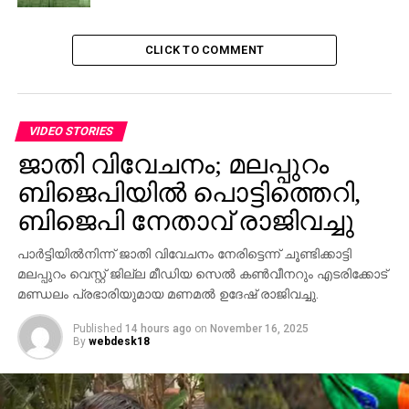
താമരക്കാര്‍ സ്വന്തം രക്ഷ തേടി നടത്തുന്ന ജനരക്ഷാ
യാത്രയില്‍ പേരിനൊരു സ്റ്റാമ്പ് സൈസില്‍ പോലും
ഘടക കക്ഷിയായിട്ടു പോലും ബി.ഡി.ജെ.എസുകാരെ
CLICK TO COMMENT
അടുപ്പിച്ചിട്ടില്ല. ഇനിയിപ്പോ ഏറെ പക്വത (?) കാണിച്ച്
ചരിത്രമിട്ടയാളായതോണ്ട് മുഖ്യനൊപ്പം ചേരാനാണ്
നടേശ ഗുരുക്കളുടെ ആഗ്രഹം.
VIDEO STORIES
ഇക്കാര്യം ഏതാണ്ട് പരസ്യമായ രഹസ്യമാക്കി
പലവുരു അടിയന്‍ അടിയന്‍ എന്ന് പറഞ്ഞ് അങ്ങോട്ടു
ജാതി വിവേചനം; മലപ്പുറം
ചെന്ന് മുഖം കാണിക്കയും ചെയ്തു. തന്നെ ഒപ്പം
ബിജെപിയില്‍ പൊട്ടിത്തെറി,
കൂട്ടിയാല്‍ ഭരണത്തുടര്‍ച്ചയാണെന്ന് കോഴി കൂവും
ബിജെപി നേതാവ് രാജിവച്ചു
പോലെ ദിനേന വിളംബരം ചെയ്യുന്നുമുണ്ട്. മൈക്രോ
ഫിനാന്‍സുമായി ബന്ധപ്പെട്ട് വെള്ളാപ്പള്ളി 2000 കോടി
പാര്‍ട്ടിയില്‍നിന്ന് ജാതി വിവേചനം നേരിട്ടെന്ന് ചൂണ്ടിക്കാട്ടി
രൂപയുടെ ഉഡായിപ്പ് നടത്തിയെന്നാണ് കാസ്‌ട്രോ
മലപ്പുറം വെസ്റ്റ് ജില്ല മീഡിയ സെല്‍ കണ്‍വീനറും എടരിക്കോട്
സഖാവ് മുമ്പ് പറഞ്ഞിട്ടുള്ളത്. പക്ഷേ ടിയാന്
മണ്ഡലം പ്രഭാരിയുമായ മണമല്‍ ഉദേഷ് രാജിവച്ചു.
പാര്‍ട്ടിയിലോ, എല്‍ഡിഎഫിലോ ശക്തിയില്ലെന്നാണ്
Published
14 hours ago
on
November 16, 2025
വെള്ളാപ്പള്ളി ഇപ്പോള്‍ പറയുന്നത്.
By
webdesk18
പോരാത്തതിന് കേറിവാ മക്കളെ എന്നും പറഞ്ഞ് കാനം
ചേട്ടന്‍ മാടി വിളിക്കുന്നുമുണ്ട്. എന്തിനേയും ഏതിനേയും
എതിര്‍ക്കുന്നവരാണെങ്കിലും അല്‍പസ്വല്‍പം