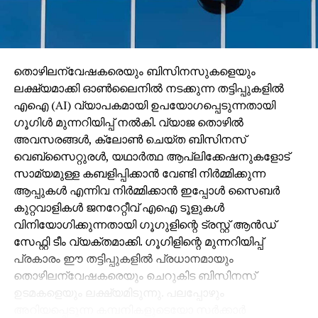
ചുമതലയുള്ളപ്പോള്‍ ഘ ടക കക്ഷിയെന്ന് പറയുന്നവര്‍ക്ക്
നക്കാപിച്ച തന്നെ ധാരാളം. അല്ലേലും ഈ എന്‍.ഡി.എ
എ ന്നൊ ക്കെ പറയുന്നത് സ്ഥാനമാനങ്ങള്‍ മോഹിച്ച്
നടക്കുന്നവര്‍ക്ക് ചുമ്മാ ഒരു പദവിയിരിക്കട്ടെ എന്നു
തൊഴിലന്വേഷകരെയും ബിസിനസുകളെയും
കരുതി തട്ടിക്കൂട്ടിയ സംവിധാനമാണ് കേരളത്തിലെന്ന്
ലക്ഷ്യമാക്കി ഓണ്‍ലൈനില്‍ നടക്കുന്ന തട്ടിപ്പുകളില്‍
കൊച്ചു കുട്ടികള്‍ക്കു പോലും അറിയാവുന്നതാണല്ലോ.
എഐ (AI) വ്യാപകമായി ഉപയോഗപ്പെടുന്നതായി
യാത്രക്കു മുമ്പേ തന്നെ കേന്ദ്ര സര്‍ക്കാറിന്റെ
ഗൂഗിള്‍ മുന്നറിയിപ്പ് നല്‍കി. വ്യാജ തൊഴില്‍
തൊപ്പിയില്‍ ഒരു കാക്കത്തൂവല്‍ കൂടി കൂട്ടിച്ചേര്‍ത്തു
അവസരങ്ങള്‍, ക്ലോണ്‍ ചെയ്ത ബിസിനസ്
കൊണ്ട് പാചക വാതക വിലയും കുത്തനെ കൂട്ടിയിട്ടുണ്ട്.
വെബ്‌സൈറ്റുരള്‍, യഥാര്‍ത്ഥ ആപ്ലിക്കേഷനുകളോട്
പെട്രോള്‍, ഡീസല്‍ വില വര്‍ധനവ്
സാമ്യമുള്ള കബളിപ്പിക്കാന്‍ വേണ്ടി നിര്‍മ്മിക്കുന്ന
കക്കൂസുണ്ടാക്കാനാണെങ്കില്‍ പാചക വാതക വില
ആപ്പുകള്‍ എന്നിവ നിര്‍മ്മിക്കാന്‍ ഇപ്പോള്‍ സൈബര്‍
വര്‍ധനവ് നാടു മുഴുവന്‍ കമ്പോസ്റ്റ് കുഴി
കുറ്റവാളികള്‍ ജനറേറ്റീവ് എഐ ടൂളുകള്‍
ഉണ്ടാക്കാനാവാനും സാധ്യതയുണ്ട്.
വിനിയോഗിക്കുന്നതായി ഗൂഗുളിന്റെ ട്രസ്റ്റ് ആന്‍ഡ്
സേഫ്റ്റി ടീം വ്യക്തമാക്കി. ഗൂഗിളിന്റെ മുന്നറിയിപ്പ്
ലാസ്റ്റ്‌ലീഫ്:
പ്രകാരം ഈ തട്ടിപ്പുകളില്‍ പ്രധാനമായും
ബി.ജെ.പി ദേശീയ വക്താവ് സംബിത് പത്രയെ
തൊഴിലന്വേഷകരെയും ചെറുകിട ബിസിനസ്
പൊതുമേഖലാ സ്ഥാപനമായ ഒ.എന്‍.ജി.സിയുടെ
ഉടമകളെയും ലക്ഷ്യമിടുന്നു. പലപ്പോഴും
സ്വതന്ത്ര്യ ഡയരക്ടറാക്കി. എല്ലാവര്‍ക്കുമൊപ്പം
അറിയപ്പെടുന്ന കമ്പനികളുടെയോ സര്‍ക്കാര്‍
എല്ലാവര്‍ക്കും വികസനം എന്നു പറഞ്ഞാല്‍