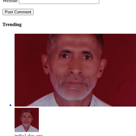
Website
Trending
india
1 day ago