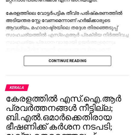
കേരളത്തിലെ വോട്ടര്‍പട്ടിക തീവ്ര പരിഷ്‌കരണത്തില്‍
അടിയന്തര സ്റ്റേ വേണമെന്നാണ് ഹര്‍ജിക്കാരുടെ
ആവശ്യം. മഹാരാഷ്ട്രയിലെ തദ്ദേശ തിരഞ്ഞെടുപ്പ്
സാഹചര്യത്തില്‍ എസ്‌ഐആര്‍ പ്രക്രിയ നിര്‍ത്തിവച്ച
സാഹചര്യം പ്രധാന വാദമായി ഉയര്‍ത്തുമെന്നും
മുസ്ലിംലീഗിന് വേണ്ടി ഹാജരായ അഭിഭാഷകന്‍
അഡ്വ. ഹാരിസ് ബീരാന്‍ എം.പി അറിയിച്ചു.
CONTINUE READING
കേരളത്തില്‍ blo ആത്മഹത്യ ചെയ്തസംഭവം
ഉള്‍പ്പെടുത്തി ചൂണ്ടിക്കാട്ടിയാണ് ഭൂരിഭാഗം ഹര്‍ജികളും.
KERALA
കേരളത്തില്‍ എസ്.ഐ.ആര്‍
പ്രവര്‍ത്തനങ്ങള്‍ നീട്ടില്ല;
ബി.എല്‍.ഒമാര്‍ക്കെതിരായ
ഭീഷണിക്ക് കര്‍ശന നടപടി;