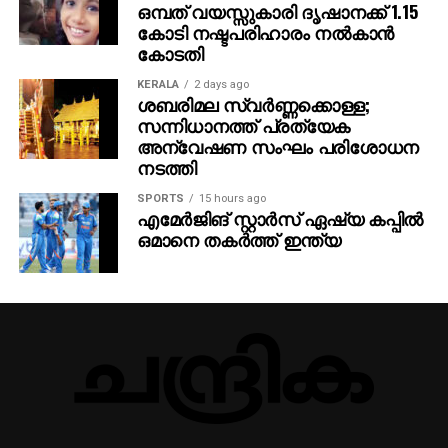
ഒമ്പത് വയസ്സുകാരി ദൃഷാനക്ക് 1.15
കോടി നഷ്ടപരിഹാരം നല്‍കാന്‍
കോടതി
KERALA
2 days ago
ശബരിമല സ്വര്‍ണ്ണക്കൊള്ള;
സന്നിധാനത്ത് പ്രത്യേക
അന്വേഷണ സംഘം പരിശോധന
നടത്തി
SPORTS
15 hours ago
എമേര്‍ജിങ് സ്റ്റാര്‍സ് ഏഷ്യ കപ്പില്‍
ഒമാനെ തകര്‍ത്ത് ഇന്ത്യ