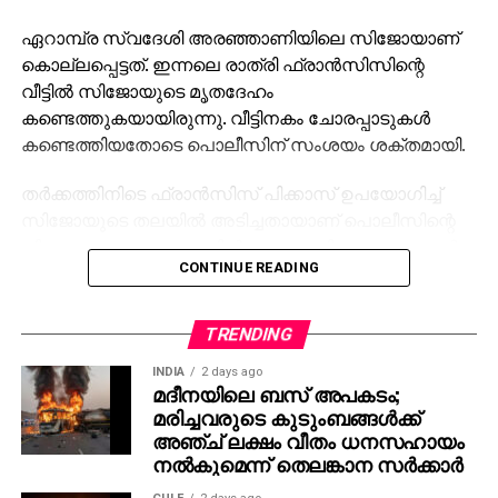
ഏറാമ്പ്ര സ്വദേശി അരഞ്ഞാണിയിലെ സിജോയാണ്
കൊല്ലപ്പെട്ടത്. ഇന്നലെ രാത്രി ഫ്രാന്‍സിസിന്റെ
വീട്ടില്‍ സിജോയുടെ മൃതദേഹം
കണ്ടെത്തുകയായിരുന്നു. വീട്ടിനകം ചോരപ്പാടുകള്‍
കണ്ടെത്തിയതോടെ പൊലീസിന് സംശയം ശക്തമായി.
തര്‍ക്കത്തിനിടെ ഫ്രാന്‍സിസ് പിക്കാസ് ഉപയോഗിച്ച്
സിജോയുടെ തലയില്‍ അടിച്ചതായാണ് പൊലീസിന്റെ
നിഗമനം. ഇരുവരും തമ്മില്‍ സാമ്പത്തിക ഇടപാടുകള്‍
CONTINUE READING
ഉണ്ടായിരുന്നതും അതുമായി ബന്ധപ്പെട്ട വിവാദമാണ്
മദ്യപാനത്തിനിടെ തര്‍ക്കമായി തുടങ്ങിയത്.
TRENDING
വീട്ടില്‍ വലിയൊരു സംഭവം നടന്നുവെന്ന് പറഞ്ഞ് വിവരം
അറിയിച്ചത് ഫ്രാന്‍സിസ് തന്നെയായിരുന്നു.
INDIA
2 days ago
മദീനയിലെ ബസ് അപകടം;
കസ്റ്റഡിയില്‍ എടുത്ത് ചോദ്യം ചെയ്തതോടെ സംഭവം
മരിച്ചവരുടെ കുടുംബങ്ങള്‍ക്ക്
കൊലപാതകമാണെന്ന് പൊലീസിന് വ്യക്തമായി.
അഞ്ച് ലക്ഷം വീതം ധനസഹായം
നല്‍കുമെന്ന് തെലങ്കാന സര്‍ക്കാര്‍
തലയ്ക്ക് ആഴത്തില്‍ മുറിവേറ്റ നിലയില്‍ ചോരവാര്‍ന്ന