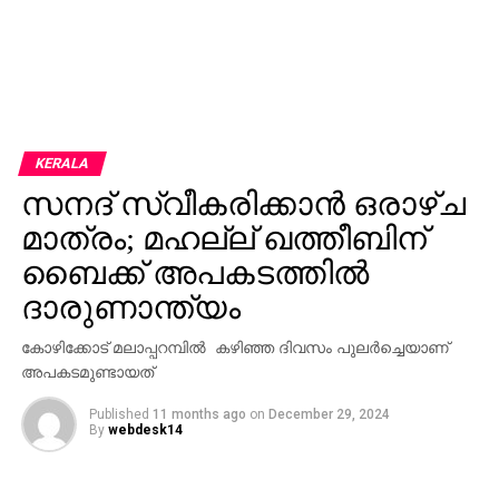
KERALA
സനദ് സ്വീകരിക്കാന്‍ ഒരാഴ്ച
മാത്രം; മഹല്ല് ഖത്തീബിന്
ബൈക്ക് അപകടത്തില്‍
ദാരുണാന്ത്യം
കോഴിക്കോട് മലാപ്പറമ്പില്‍ കഴിഞ്ഞ ദിവസം പുലര്‍ച്ചെയാണ്
അപകടമുണ്ടായത്
Published
11 months ago
on
December 29, 2024
By
webdesk14