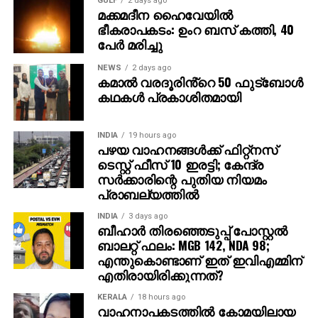
GULF
2 days ago
മൃതദേഹം തുണികൊണ്ട് മൂടിയ നിലയിലാണ്
മക്കമദീന ഹൈവേയില്‍
കണ്ടെത്തിയത്. സംഭവസമയത്ത് ഫ്രാന്‍സിസ്
ഭീകരാപകടം: ഉംറ ബസ് കത്തി, 40
ലക്കുകെട്ട നിലയിലായിരുന്നുവെന്നും വീട്ടില്‍നിന്ന്
പേര്‍ മരിച്ചു
മദ്യക്കുപ്പി കണ്ടെത്തിയതായും പൊലീസ് അറിയിച്ചു.
NEWS
2 days ago
കമാൽ വരദൂരിൻ്റെ 50 ഫുട്ബോൾ
കഥകൾ പ്രകാശിതമായി
INDIA
19 hours ago
പഴയ വാഹനങ്ങള്‍ക്ക് ഫിറ്റ്‌നസ്
ടെസ്റ്റ് ഫീസ് 10 ഇരട്ടി; കേന്ദ്ര
സര്‍ക്കാരിന്റെ പുതിയ നിയമം
പ്രാബല്യത്തില്‍
INDIA
3 days ago
ബീഹാർ തിരഞ്ഞെടുപ്പ് പോസ്റ്റൽ
ബാലറ്റ് ഫലം: MGB 142, NDA 98;
എന്തുകൊണ്ടാണ് ഇത് ഇവിഎമ്മിന്
എതിരായിരിക്കുന്നത്?
KERALA
18 hours ago
വാഹനാപകടത്തില്‍ കോമയിലായ