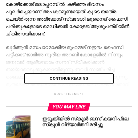
കോഴിക്കോട് മലാപ്പറമ്പില്‍ കഴിഞ്ഞ ദിവസം
പുലര്‍ച്ചെയാണ് അപകടമുണ്ടായത്. കൂടെ യാത്ര
ചെയ്തിരുന്ന അരീക്കോട് സ്വദേശി ജുനൈദ് ഫൈസി
പരിക്കുകളോടെ മെഡിക്കല്‍ കോളേജ് ആശുപത്രിയില്‍
ചികിത്സയിലാണ്.
ഖുര്‍ആന്‍ മനഃപാഠമാക്കിയ മുഹമ്മദ് നഈം ഫൈസി
പട്ടിക്കാട് ജാമിഅ നൂരിയ അറബി കോളേജില്‍ നിന്നും
ജനുവരി ആദ്യവാരം സനദ് സ്വീകരിക്കാന്‍
തയ്യാറെടുക്കുകയായിരുന്നു. ഇവര്‍ സഞ്ചരിച്ച
ബൈക്ക് പിക്കപ്പ് വാനുമായി കൂട്ടിയിടിക്കുകയായിരുന്നു.
CONTINUE READING
മൃതദേഹം കാപ്പാട് മഖാം പള്ളിയില്‍ ഖബറടക്കി. മാതാവ്:
റൈഹ. സഹോദരങ്ങള്‍: മുഹമ്മദ് തമീം, മുഹമദ് ജനിം.
ADVERTISEMENT
YOU MAY LIKE
RELATED TOPICS:
ACCIDENT
BIKE
DEATH
KOZHIKODE
SANADH
ഇടുക്കിയില്‍ സ്‌കൂള്‍ ബസ് കയറി പ്ലേ
സ്‌കൂള്‍ വിദ്യാര്‍ത്ഥി മരിച്ചു
UP NEXT
ഇടുക്കിയിൽ കാട്ടാന ആക്രമണത്തിൽ യുവാവിന്
ദാരുണാന്ത്യം