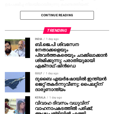
ഉപേക്ഷിച്ച നിലയിലായിരുന്നു കണ്ടെത്തിയത്.
സംഭവത്തിനു പിന്നാലെ ആസിഫ് ഒളിവില്‍ പോയിരുന്നു.
CONTINUE READING
കൊലപാതകശ്രമം, കവര്‍ച്ച തുടങ്ങിയ നിരവധി
കേസുകളില്‍ പ്രതിയായാണ് ഇയാളെ പൊലീസ്
പരിചയപ്പെടുന്നത്.
TRENDING
പ്രതിയെ ഇന്നലെ രാത്രി അറസ്റ്റ് ചെയ്തതായി
INDIA
1 day ago
ബി.ജെ.പി ശിവസേന
പൊലീസ് സ്ഥിരീകരിച്ചു. കേസ് സംബന്ധിച്ച കൂടുതല്‍
നേതാക്കളെയും
അന്വേഷണം പുരോഗമിക്കുകയാണ്.
പ്രവര്‍ത്തകരെയും ചാക്കിലാക്കാന്‍
ശ്രമിക്കുന്നു; പരാതിയുമായി
ഏക്‌നാഥ് ഷിന്‍ഡെ
GULF
1 day ago
ദുബൈ എയര്‍ഷോയില്‍ ഇന്ത്യന്‍
ജെറ്റ് തകര്‍ന്നുവീണു; പൈലറ്റിന്
ദാരുണാന്ത്യം
KERALA
1 day ago
വിവാഹ ദിവസം വധുവിന്
വാഹനാപകടത്തില്‍ പരിക്ക്;
ആശുപത്രിയില്‍ എത്തി