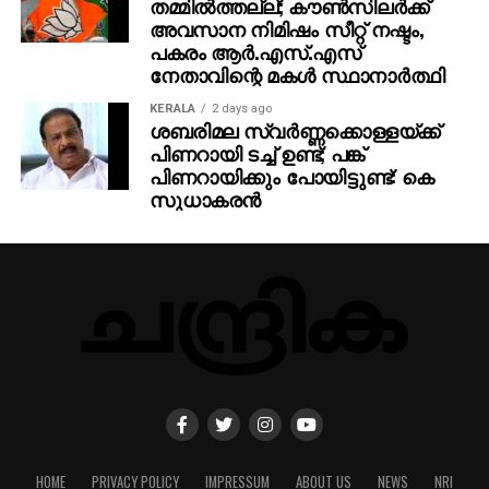
തമ്മില്‍ത്തല്ല്; കൗണ്‍സിലര്‍ക്ക്
അവസാന നിമിഷം സീറ്റ് നഷ്ടം,
പകരം ആര്‍.എസ്.എസ്
നേതാവിന്റെ മകള്‍ സ്ഥാനാര്‍ത്ഥി
KERALA
2 days ago
ശബരിമല സ്വര്‍ണ്ണക്കൊള്ളയ്ക്ക്
പിണറായി ടച്ച് ഉണ്ട്; പങ്ക്
പിണറായിക്കും പോയിട്ടുണ്ട്: കെ
സുധാകരന്‍
HOME
PRIVACY POLICY
IMPRESSUM
ABOUT US
NEWS
NRI