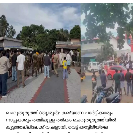
സ്ഥലത്തുനിന്ന് മാറിപ്പോകാന്‍ പറഞ്ഞതില്‍
പ്രകോപിതരായ പ്രതികള്‍ ആദ്യം ഹെല്‍മറ്റ്
ഉപയോഗിച്ചും തുടര്‍ന്ന് ഇരുമ്പുദണ്ഡ് ഉപയോഗിച്ചും
അലനെ മര്‍ദിച്ചു. അവസാനം അജിന്‍
കൈയിലുണ്ടായിരുന്ന കത്തി ഉപയോഗിച്ച് അലന്റെ
ഇടത് നെഞ്ചില്‍ കുത്തുകയായിരുന്നുവെന്ന് പൊലീസ്
വ്യക്തമാക്കി.
ചെറുതുരുത്തി (തൃശൂര്‍): കല്യാണ പാര്‍ട്ടിക്കാരും
നാട്ടുകാരും തമ്മിലുള്ള തര്‍ക്കം ചെറുതുരുത്തിയില്‍
കൂട്ടത്തല്ലിലേക്ക് വഷളായി. വെട്ടിക്കാട്ടിരിയിലെ