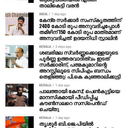
താലികെട്ടി വരന്‍
INDIA
1 day ago
കേന്ദ്ര സര്‍ക്കാര്‍ സംസ്‌കൃതത്തിന്
2400 കോടി രൂപ അനുവദിച്ചപ്പോള്‍
തമിഴിന് 150 കോടി രൂപ മാത്രമാണ്
അനുവദിച്ചത്: ഉദയനിധി സ്റ്റാലിന്‍
KERALA
2 days ago
ശബരിമല സ്വര്‍ണ്ണക്കൊള്ളയുടെ
പൂര്‍ണ്ണ ഉത്തരവാദിത്വം ഇടത്
സര്‍ക്കാരിന്, പത്മകുമാറിന്റെ
അറസ്റ്റിലൂടെ സിപിഎം ബന്ധം
തെളിഞ്ഞു: പി.കെ കുഞ്ഞാലിക്കുട്ടി
KERALA
1 day ago
പാലത്തായി കേസ്; പെൺകുട്ടിയെ
മാനസികമായി പീഡിപ്പിച്ച
കൗൺസലറെ സസ്പെൻഡ്
ചെയ്തു
KERALA
1 day ago
തൃശൂര്‍ ബി.ജെ.പിയില്‍