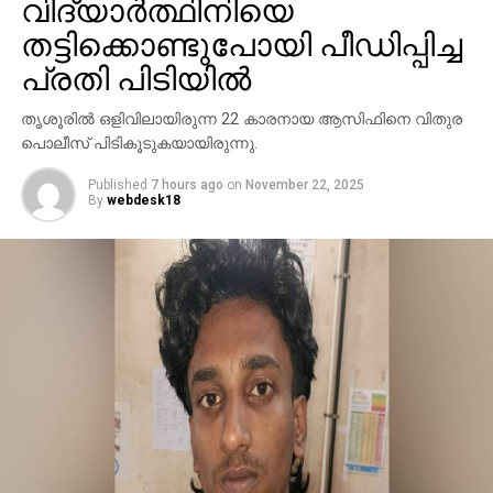
വിദ്യാര്‍ത്ഥിനിയെ
തട്ടിക്കൊണ്ടുപോയി പീഡിപ്പിച്ച
പ്രതി പിടിയില്‍
തൃശൂരില്‍ ഒളിവിലായിരുന്ന 22 കാരനായ ആസിഫിനെ വിതുര
പൊലീസ് പിടികൂടുകയായിരുന്നു.
Published
7 hours ago
on
November 22, 2025
By
webdesk18