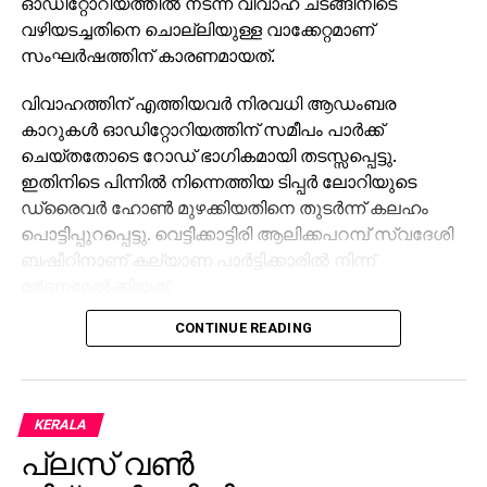
ഓഡിറ്റോറിയത്തില്‍ നടന്ന വിവാഹ ചടങ്ങിനിടെ
വഴിയടച്ചതിനെ ചൊല്ലിയുള്ള വാക്കേറ്റമാണ്
സംഘര്‍ഷത്തിന് കാരണമായത്.
വിവാഹത്തിന് എത്തിയവര്‍ നിരവധി ആഡംബര
കാറുകള്‍ ഓഡിറ്റോറിയത്തിന് സമീപം പാര്‍ക്ക്
ചെയ്തതോടെ റോഡ് ഭാഗികമായി തടസ്സപ്പെട്ടു.
ഇതിനിടെ പിന്നില്‍ നിന്നെത്തിയ ടിപ്പര്‍ ലോറിയുടെ
ഡ്രൈവര്‍ ഹോണ്‍ മുഴക്കിയതിനെ തുടര്‍ന്ന് കലഹം
പൊട്ടിപ്പുറപ്പെട്ടു. വെട്ടിക്കാട്ടിരി ആലിക്കപറമ്പ് സ്വദേശി
ബഷീറിനാണ് കല്യാണ പാര്‍ട്ടിക്കാരില്‍ നിന്ന്
മര്‍ദനമേല്‍ക്കിയത്.
CONTINUE READING
ഡ്രൈവറെ മര്‍ദിച്ചതിനെ നാട്ടുകാര്‍ ചോദ്യം
ചെയ്തതോടെ സംഘര്‍ഷം രൂക്ഷമായി. വിവരം ലഭിച്ച
ചെറുതുരുത്തി പൊലീസ് ലാത്തി വീശിയാണ്
ഇരുവിഭാഗങ്ങളെയും പിരിച്ചുവിട്ടത്. സംഭവവുമായി
KERALA
ബന്ധപ്പെട്ട് അഞ്ച് വാഹനങ്ങള്‍ പൊലീസ്
പ്ലസ് വണ്‍
കസ്റ്റഡിയിലെടുത്തിട്ടുണ്ട്.