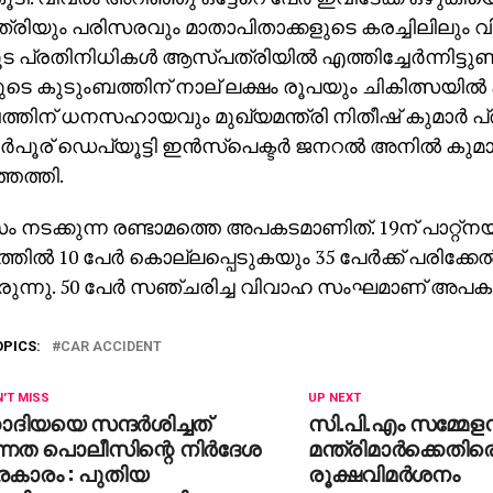
ിയും പരിസരവും മാതാപിതാക്കളുടെ കരച്ചിലിലും വിതു
്രതിനിധികള്‍ ആസ്പത്രിയില്‍ എത്തിച്ചേര്‍ന്നിട്ടുണ്ട്.
ളുടെ കുടുംബത്തിന് നാല് ലക്ഷം രൂപയും ചികിത്സയില്‍
്തിന് ധനസഹായവും മുഖ്യമന്ത്രി നിതീഷ് കുമാര്‍ പ്ര
‍പൂര് ഡെപ്യൂട്ടി ഇന്‍സ്‌പെക്ടര്‍ ജനറല്‍ അനില്‍ കുമ
െത്തി.
നടക്കുന്ന രണ്ടാമത്തെ അപകടമാണിത്. 19ന് പാറ്റ്‌നയ
ല്‍ 10 പേര്‍ കൊല്ലപ്പെടുകയും 35 പേര്‍ക്ക് പരിക്കേല
ുന്നു. 50 പേര്‍ സഞ്ചരിച്ച വിവാഹ സംഘമാണ് അപകടത്
OPICS:
CAR ACCIDENT
'T MISS
UP NEXT
ദിയയെ സന്ദര്‍ശിച്ചത്
സി.പി.എം സമ്മേളന
്നത പൊലീസിന്റെ നിര്‍ദേശ
മന്ത്രിമാര്‍ക്കെതിര
രകാരം : പുതിയ
രൂക്ഷവിമര്‍ശനം