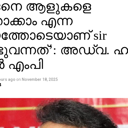
െനെ ആളുകളെ
ാക്കാം എന്ന
യത്തോടെയാണ് sir
ുവന്നത്’: അഡ്വ. ഹ
 എംപി
ours ago
on
November 18, 2025
4