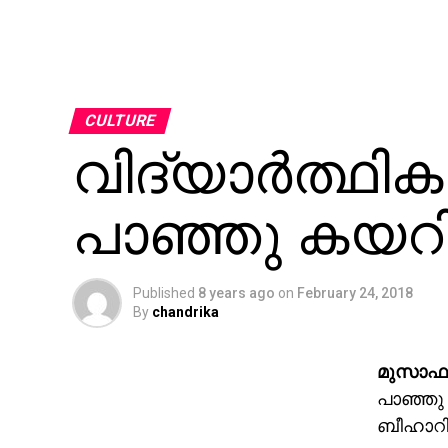
CULTURE
വിദ്യാര്‍ത്ഥികള
പാഞ്ഞു കയറി
Published
8 years ago
on
February 24, 2018
By
chandrika
മുസാഫര്
പാഞ്ഞു ക
ബീഹാറിന