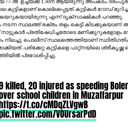
77-ല്‍ ഉച്ചയ്ക്ക് 1.30ന് ആയിരുന്നു അപകടം. ദരംപൂര്
െ കുട്ടികളാണ് കൊല്ലപ്പെട്ടത്. കുട്ടികള്‍ റോഡ് മുറിച്
യറുകയായിരുന്നു എന്ന് ദൃക്‌സാക്ഷികള്‍ പറഞ്ഞു.
നടന്ന സ്ഥലത്ത് രക്തം തളം കെട്ടി കിടക്കുകയാണ്
്ന് നാട്ടുകാര്‍ പ്രതിഷേധിച്ചതോടെ മണിക്കൂറുകളോളം 
 നിലച്ചു. പൊലീസ് സ്ഥലത്തെത്തിയാണ് സ്ഥിതിഗതിക
്കിയത്. പരിക്കേറ്റ കുട്ടികളെ പാറ്റ്‌നയിലെ ശ്രീകൃഷ്ണ
ിയില്‍ പ്രവേശിപ്പിച്ചു.
9 killed, 20 injured as speeding Bole
over school children in Muzaffarpur
https://t.co/cMDqZLVgwB
pic.twitter.com/VOUrsarPdD