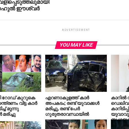
ളിപ്പെടുത്തലുമായി
ാഹുല്‍ ഈശ്വര്‍
ADVERTISEMENT
YOU MAY LIKE
്നി റോഡ് കുറുകെ
എറണാകുളത്ത് കാര്‍
കാറില്‍ സ
ന്ത്രണം വിട്ട കാര്‍
അപകടം; രണ്ട് യുവാക്കള്‍
ഡെലിവ
ച്ച് മൂന്നു
മരിച്ചു, രണ്ട് പേര്‍
കാറിടിപ്
 മരിച്ചു
ഗുരുതരാവസ്ഥയില്‍
യുവാവു
ബംഗളൂരുവ