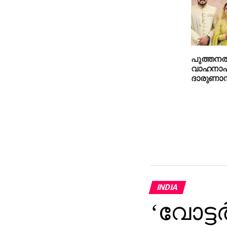
പുത്തന
വാഹനാപക
ദാരുണാന്
INDIA
‘വോട്ടര