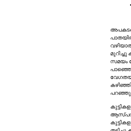
അപകടത്ത
പാതയില്‍
വഴിയാത്ര
മുറിച്ചു
സമയം റോ
പാഞ്ഞെത
വേഗതയില
കഴിഞ്ഞി
പറഞ്ഞു
കുട്ടികള
ആസ്പത്രി
കുട്ടി
തടിച്ചു