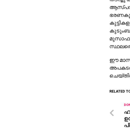
ആസ്പത്ര
ഭരണകൂട പ
കുട്ടിക
കുടുംബത
മുസാഫര്
സ്ഥലത്ത
ഈ മാസം 
അപകടത്തി
ചെയ്തിര
RELATED T
DON
ഹാ
ഉന
പ്