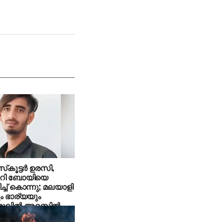
്‌കൂട്ടര്‍ ഉരസി,
റി ബോയിയെ
പിച്ച് കൊന്നു; മലയാളി
ം ഭാര്യയും
ില്‍ അറസ്റ്റില്‍