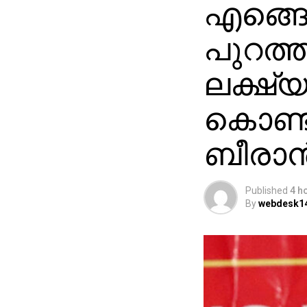
എങ്ങ
പുറത്ത
ലക്ഷ്
കൊണ്ട
ബീരാൻ
Published
4 h
By
webdesk1