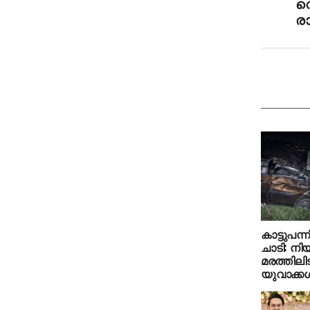
വെ
ര
കാട്ടുപന
ചാടി: നിയ
മരത്തിലിടി
യുവാക്കള്‍