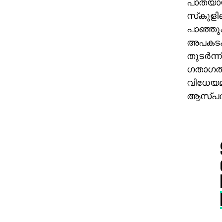
പാതയായ 
സ്‌കൂളില
പാഞ്ഞുക
അപകടം 
തുടര്‍ന
ഗതാഗതം
വിധേയമാക
ആസ്പത്ര