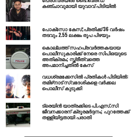
കഞ്ചാവുമായി യുവാവ് പിടിയില്‍
വിവരമറിഞ്ഞെത്തിയ ഒല്ലൂര്‍ പൊലീസാണ്
പൊള്ളലേറ്റനിലയില്‍ യുവാവിനെ ആശുപത്രിയിലേക്ക്
മാറ്റിയത്. ഗുരുതരമായി പൊള്ളലേറ്റ അര്‍ജുന്‍ ലാല്‍
പോക്‌സോ കേസ്;പ്രതിക്ക് 36 വര്‍ഷം
ചികിത്സയിലിരിക്കെ തന്നെ മരണപ്പെടുകയായിരുന്നു.
തടവും 2.55 ലക്ഷം രൂപ പിഴയും
പൊലീസ് ഇന്‍ക്വസ്റ്റ് നടപടികളെല്ലാം
പൂര്‍ത്തിയാക്കിയിട്ടുണ്ട്. പോസ്റ്റുമോര്‍ട്ടം
കൊല്ലത്ത് സഹപ്രവര്‍ത്തകയായ
നടപടികള്‍ക്കായി മൃതദേഹം ഇപ്പോള്‍
പൊലീസുകാരിക്ക് നേരെ സിപിഒയുടെ
അതിക്രമം; സ്ത്രീത്വത്തെ
കൊണ്ടുപോയിരിക്കുകയാണ്.
അപമാനിച്ചതില്‍ കേസ്
RELATED TOPICS:
POLICE
SUICIDE
THRISSUR
വധശ്രമക്കേസില്‍ പ്രതികള്‍ പിടിയില്‍:
തമിഴ്‌നാട് സ്വദേശികളെ വര്‍ക്കല
പൊലീസ് കുടുക്കി
ട്രെയിന്‍ യാത്രക്കിടെ പി.എസ്.സി
ജീവനക്കാരന് ക്രൂരമര്‍ദ്ദനം; പുറത്തേക്ക്
തള്ളിയിട്ടതായി പരാതി