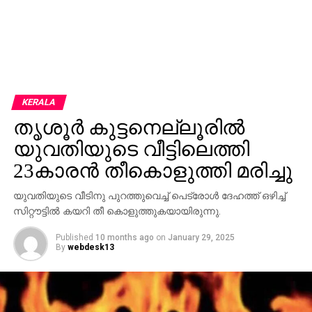
KERALA
തൃശൂര്‍ കുട്ടനെല്ലൂരിൽ
യുവതിയുടെ വീട്ടിലെത്തി
23കാരന്‍ തീകൊളുത്തി മരിച്ചു
യുവതിയുടെ വീടിനു പുറത്തുവെച്ച് പെട്രോള്‍ ദേഹത്ത് ഒഴിച്ച്
സിറ്റൗട്ടില്‍ കയറി തീ കൊളുത്തുകയായിരുന്നു.
Published
10 months ago
on
January 29, 2025
By
webdesk13