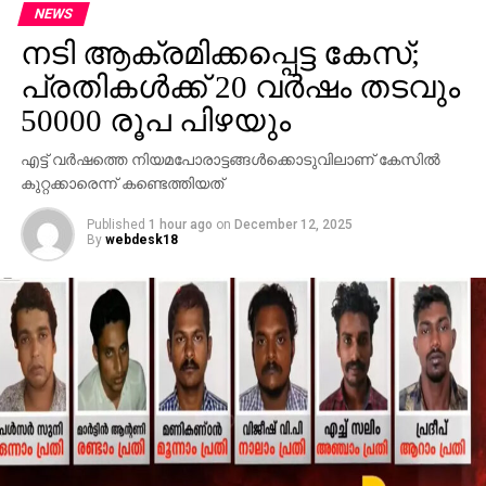
ഉപയോഗിച്ചിരുന്നെങ്കിലും കഴിഞ്ഞ കുറച്ചുകാലമായി
NEWS
അടഞ്ഞുകിടക്കുകയാണ്.
നടി ആക്രമിക്കപ്പെട്ട കേസ്;
പ്രതികള്‍ക്ക് 20 വര്‍ഷം തടവും
50000 രൂപ പിഴയും
എട്ട് വര്‍ഷത്തെ നിയമപോരാട്ടങ്ങള്‍ക്കൊടുവിലാണ് കേസില്‍
കുറ്റക്കാരെന്ന് കണ്ടെത്തിയത്
Published
1 hour ago
on
December 12, 2025
By
webdesk18
RELATED TOPICS:
UP NEXT
കുറഞ്ഞ വിലക്ക് 23എം.പി ക്യാമറ: മികച്ച
ഫീച്ചറുമായി നുബിയ വരുന്നു…..
DON'T MISS
വിവാദ ടീഷര്‍ട്ട്: അഭയാര്‍ത്ഥികളോട് ക്ഷമ ചോദിച്ച്