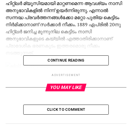
ഹിറ്റ്‌ലര്‍ മ്യൂസിയമായി മാറ്റണമെന്ന ആവശ്യം നാസി
അനുഭാവികളില്‍ നിന്ന് ഉയര്‍ന്നിരുന്നു. എന്നാല്‍
സന്നദ്ധ പ്രവര്‍ത്തനങ്ങള്‍ക്കോ മറ്റോ പുതിയ കെട്ടിടം
നിര്‍മിക്കാനാണ് സര്‍ക്കാര്‍ നീക്കം. 1889 ഏപ്രില്‍ 20നു
ഹിറ്റ്‌ലര്‍ ജനിച്ച മൂന്നുനില കെട്ടിടം നാസി
അനുഭാവികളുടെ കയ്യില്‍ എത്താതിരിക്കാനാണ്
പ്രാദേശിക ഭരണകൂടം ഇത്തരമൊരു നീക്കം
നടത്തുന്നത്.
CONTINUE READING
ADVERTISEMENT
ഹിറ്റ്‌ലര്‍ ആരാധകര്‍ ആരെങ്കിലും കെട്ടിടം
കൈവശപ്പെടുത്തിയാല്‍ ഓസ്ട്രിയയിലെ ജന്മഗൃഹം
YOU MAY LIKE
ഹിറ്റ്‌ലര്‍ മ്യൂസിയമായി മാറും. ഇതോടെ രാജ്യത്തേക്ക്
നാസി അനുഭാവികളുടെ വരവുണ്ടാകുമെന്നും
രാജ്യത്ത് അരക്ഷിതാവസ്ഥക്കു കാരണമാകുമെന്നും
CLICK TO COMMENT
ഭരണകൂടം ഭയപ്പെടുന്നു. നേരത്തെ
ബുദ്ധിമാന്ദ്യമുള്ളവരുടെ ഭവനമായും പബ്ലിക്
ലൈബ്രറിയായും ബാങ്ക് ആസ്ഥാനമായും കെട്ടിടം