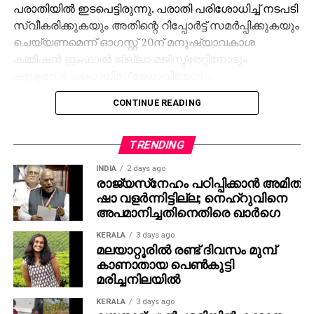
പരാതിയില്‍ ഇടപെട്ടിരുന്നു. പരാതി പരിശോധിച്ച് നടപടി
സ്വീകരിക്കുകയും അതിന്റെ റിപ്പോര്‍ട്ട് സമര്‍പ്പിക്കുകയും
ചെയ്യണമെന്ന് ഓഗസ്റ്റ് 20ന് മനുഷ്യാവകാശ
കമ്മീഷന്‍ ഇംഫാല്‍ ജില്ലാ മജിസ്ട്രേറ്റിനോടും
കളക്ടറോടും പൊലീസ് മേധാവിയോടും
ആവശ്യപ്പെട്ടിരുന്നു. സെപ്റ്റംബര്‍ ഒമ്പതിനാണ്
CONTINUE READING
ഇംഫാല്‍ പൊലീസ് മേധാവി മനുഷ്യാവകാശ കമ്മീഷന്
മറുപടി നല്‍കിയത്. ഇക്കാര്യം തങ്ങളുടെ അധികാര
പരിധിയില്‍ അല്ലെന്നും കാങ്പോക്പി ജില്ലയുടെ
TRENDING
അധികാര പരിധിയിലാണ് വരുന്നതെന്നുമായിരുന്നു
INDIA
2 days ago
പൊലീസ് മേധാവിയുടെ മറുപടി.
രാജ്യസ്‌നേഹം പഠിപ്പിക്കാന്‍ അമിത്
ഷാ വളര്‍ന്നിട്ടില്ല; നെഹ്‌റുവിനെ
അപമാനിച്ചതിനെതിരെ ഖാര്‍ഗെ
KERALA
3 days ago
മലയാറ്റൂരില്‍ രണ്ട് ദിവസം മുമ്പ്
കാണാതായ പെണ്‍കുട്ടി
മരിച്ചനിലയില്‍
KERALA
3 days ago