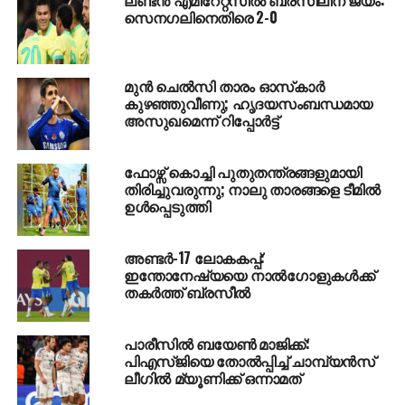
ആണ് ഗോളടിച്ചത്.
സെനഗലിനെതിരെ 2-0
എട്ടാം മിനുട്ടില്‍ മധ്യനിര താരം എന്‍സോ
ഫെര്‍ണാണ്ടസ് ലീഡുയര്‍ത്തി. ഇത്തവണയും ബ്രസീല്‍
മുന്‍ ചെല്‍സി താരം ഓസ്‌കാര്‍
പ്രതിരോധത്തിന്റെ പിഴവാണ് ഗോളില്‍ കലാശിച്ചത്.
കുഴഞ്ഞുവീണു; ഹൃദയസംബന്ധമായ
വലതുഭാഗത്തു നിന്നുള്ള പാസ് ക്ലിയര്‍
അസുഖമെന്ന് റിപ്പോര്‍ട്ട്
ചെയ്യുന്നതില്‍ ഡിഫന്റര്‍ക്ക് പിഴച്ചപ്പോള്‍
പന്തെത്തിയത് ഓടിക്കയറിയ എന്‍സോയുടെ
ഫോഴ്സ് കൊച്ചി പുതുതന്ത്രങ്ങളുമായി
മുന്നിലേക്ക്. പന്ത് നിലത്തിറങ്ങും മുമ്പ് പോസ്റ്റിലേക്കയച്ച്
തിരിച്ചുവരുന്നു; നാലു താരങ്ങളെ ടീമില്‍
താരം രണ്ടാം ഗോളും നേടി.
ഉള്‍പ്പെടുത്തി
26ാം മിനുട്ടില്‍ അര്‍ജന്റീന ഡിഫന്റര്‍ ക്രിസ്റ്റിയന്‍
അണ്ടര്‍-17 ലോകകപ്പ്:
റൊമേറോയുടെ കാലില്‍ നിന്ന് പന്ത് റാഞ്ചി മാത്യൂസ്
ഇന്തോനേഷ്യയെ നാല്‍ഗോളുകള്‍ക്ക്
കുഞ്ഞ ഒരു ഗോള്‍ മടക്കിയത് ബ്രസീലിന്
തകര്‍ത്ത് ബ്രസീല്‍
പുത്തനുണര്‍വ് പകര്‍ന്നു. അതുവരെ വലിയ
നീക്കങ്ങള്‍ക്ക് നടത്താതിരുന്ന അവര്‍ ഉണര്‍ന്നു
പാരീസില്‍ ബയേണ്‍ മാജിക്ക്:
കളിക്കാന്‍ തുടങ്ങി. എന്നാല്‍ പ്രതിരോധ മികവില്‍
പിഎസ്ജിയെ തോല്‍പ്പിച്ച് ചാമ്പ്യന്‍സ്
അര്‍ജന്റീന എതിരാളികള്‍ക്ക് അവസരങ്ങള്‍
ലീഗില്‍ മ്യൂണിക്ക് ഒന്നാമത്
നല്‍കിയില്ല. 32ാം മിനുട്ടില്‍ എന്‍സോ ഫെര്‍ണാണ്ടസ്