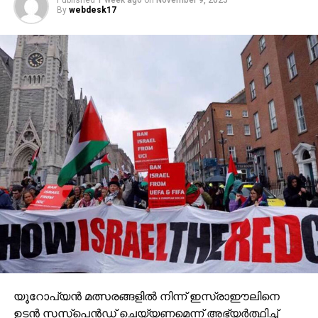
By
webdesk17
യൂറോപ്യന്‍ മത്സരങ്ങളില്‍ നിന്ന് ഇസ്രാഈലിനെ
ഉടന്‍ സസ്‌പെന്‍ഡ് ചെയ്യണമെന്ന് അഭ്യര്‍ത്ഥിച്ച്