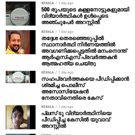
KERALA
1 day ago
എന്നാല്‍ ഇവാന്‍ മാര്‍ക്കോവിച്ചിനെ പിന്‍വലിച്ച തൃശൂര്‍
500 രൂപയുടെ കള്ളനോട്ടുകളുമായി
ഉമാശങ്കറിനെ രണ്ടാം പകുതിയുടെ തുടക്കത്തില്‍
വിദ്യാര്‍ത്ഥികള്‍ ഉള്‍പ്പെടെ
അഞ്ചുപേര്‍ അറസ്റ്റില്‍
കൊണ്ടുവന്നു. 51ാം മിനിറ്റില്‍ എസ് കെ ഫയാസ്
വലതുവിങില്‍ നിന്ന് നല്‍കിയ ക്രോസിന് മാര്‍ക്കസ്
KERALA
1 day ago
ജോസഫ് തലവെച്ചെങ്കിലും ക്രോസ് ബാറിന്
തദ്ദേശ തെരഞ്ഞെടുപ്പില്‍
മുകളിലൂടെ പുറത്തേക്ക് പോയി. സജീഷിനെ പിന്‍വലിച്ച
സ്ഥാനാര്‍ത്ഥി നിര്‍ണയത്തില്‍
അവഗണിക്കപ്പെട്ടതില്‍ മനംനൊന്ത്
കൊച്ചി നിജോ ഗില്‍ബര്‍ട്ടിനും എസ്‌കെ ഫായാസിന്
ആര്‍എസ്എസ് പ്രവര്‍ത്തകന്‍
പകരം തൃശൂര്‍ ഫൈസല്‍ അലിക്കും അവസരം നല്‍കി.
ആത്മഹത്യ ചെയ്തു
80ാം മിനിറ്റില്‍ കൊച്ചിയുടെ മുഷറഫിനെ ഫൗള്‍ ചെയ്ത
ബിബിന്‍ അജയന് മഞ്ഞക്കാര്‍ഡ് ലഭിച്ചു.
KERALA
1 day ago
സഹപ്രവര്‍ത്തകയെ പീഡിപ്പിക്കാന്‍
ശ്രമിച്ച പൊലീസ്
എന്നാല്‍ 90ാം മിനിറ്റില്‍ തൃശൂര്‍ വിജയഗോള്‍
അസോസിയേഷന്‍
നേടുകയായിരുന്നു. 1-0 ന് തൃശൂര്‍ മാജിക് എഫ്‌സിക്ക്
നേതാവിനെതിരെ കേസ്
മിന്നും വിജയം നേടാനായി.
KERALA
1 day ago
പ്ലസ് ടു വിദ്യാര്‍ത്ഥിനിയെ
പീഡിപ്പിച്ച കേസില്‍ യുവാവ്
അറസ്റ്റില്‍