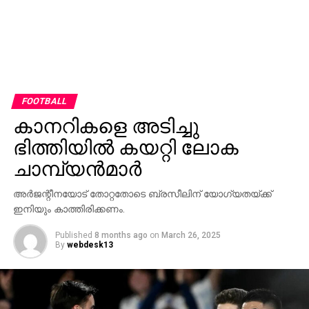
FOOTBALL
കാനറികളെ അടിച്ചു
ഭിത്തിയില്‍ കയറ്റി ലോക
ചാമ്പ്യന്‍മാര്‍
അര്‍ജന്റീനയോട് തോറ്റതോടെ ബ്രസീലിന് യോഗ്യതയ്ക്ക്
ഇനിയും കാത്തിരിക്കണം.
Published
8 months ago
on
March 26, 2025
By
webdesk13