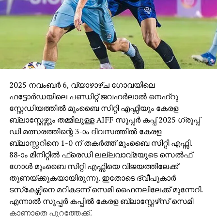
യുഎന്‍ വിദഗ്ധര്‍ ഫിഫയോടും യുവേഫയോടും
അഭ്യര്‍ത്ഥിച്ചതിന് ശേഷമാണ് ഈ അഭ്യര്‍ത്ഥനകള്‍
വന്നത്.
2025 നവംബര്‍ 6, വ്യാഴാഴ്ച ഗോവയിലെ
ഫട്ടോര്‍ഡയിലെ പണ്ഡിറ്റ് ജവഹര്‍ലാല്‍ നെഹ്റു
സ്റ്റേഡിയത്തില്‍ മുംബൈ സിറ്റി എഫ്സിയും കേരള
ബ്ലാസ്റ്റേഴ്സും തമ്മിലുള്ള AIFF സൂപ്പര്‍ കപ്പ് 2025 ഗ്രൂപ്പ്
ഡി മത്സരത്തിന്റെ 3-ാം ദിവസത്തില്‍ കേരള
ബ്ലാസ്റ്ററിനെ 1-0 ന് തകര്‍ത്ത് മുംബൈ സിറ്റി എഫ്സി.
88-ാം മിനിറ്റില്‍ ഫ്രെഡി ലല്ലവാവ്മയുടെ സെല്‍ഫ്
ഗോള്‍ മുംബൈ സിറ്റി എഫ്സിയെ വിജയത്തിലേക്ക്
തുണയ്ക്കുകയായിരുന്നു. ഇതോടെ ദ്വീപുകാര്‍
ടസ്‌കേഴ്സിനെ മറികടന്ന് സെമി ഫൈനലിലേക്ക് മുന്നേറി.
എന്നാല്‍ സൂപ്പര്‍ കപ്പില്‍ കേരള ബ്ലാസ്റ്റേഴ്‌സ് സെമി
കാണാതെ പുറത്തേക്ക്.