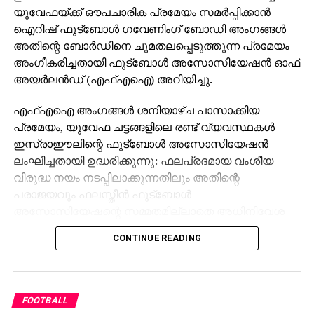
യുവേഫയ്ക്ക് ഔപചാരിക പ്രമേയം സമര്‍പ്പിക്കാന്‍
ഐറിഷ് ഫുട്‌ബോള്‍ ഗവേണിംഗ് ബോഡി അംഗങ്ങള്‍
അതിന്റെ ബോര്‍ഡിനെ ചുമതലപ്പെടുത്തുന്ന പ്രമേയം
അംഗീകരിച്ചതായി ഫുട്‌ബോള്‍ അസോസിയേഷന്‍ ഓഫ്
അയര്‍ലന്‍ഡ് (എഫ്എഐ) അറിയിച്ചു.
എഫ്എഐ അംഗങ്ങള്‍ ശനിയാഴ്ച പാസാക്കിയ
പ്രമേയം, യുവേഫ ചട്ടങ്ങളിലെ രണ്ട് വ്യവസ്ഥകള്‍
ഇസ്രാഈലിന്റെ ഫുട്‌ബോള്‍ അസോസിയേഷന്‍
ലംഘിച്ചതായി ഉദ്ധരിക്കുന്നു: ഫലപ്രദമായ വംശീയ
വിരുദ്ധ നയം നടപ്പിലാക്കുന്നതിലും അതിന്റെ
പരാജയവും ഫലസ്തീന്‍ ഫുട്‌ബോള്‍
അസോസിയേഷന്റെ സമ്മതമില്ലാതെ അധിനിവേശ
ഫലസ്തീന്‍ പ്രദേശത്ത് ഇസ്രാഈലി ക്ലബ്ബുകള്‍
CONTINUE READING
കളിക്കുന്നതും.
പ്രമേയത്തെ 74 വോട്ടുകള്‍ പിന്തുണച്ചു. ഏഴ് പേര്‍
എതിര്‍ക്കുകയും രണ്ട് പേര്‍ വിട്ടുനില്‍ക്കുകയും ചെയ്തു,
FOOTBALL
എഫ്എഐ പ്രസ്താവനയില്‍ പറഞ്ഞു.