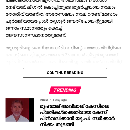
നേടിയത്. ലീഗില്‍ കൊച്ചിയുടെ തുടര്‍ച്ചയായ നാലാം
തോല്‍വിയാണിത്. അതേസമയം നാല് റൗണ്ട് മത്സരം
പൂര്‍ത്തിയായപ്പോള്‍ തൃശൂര്‍ ഒമ്പത് പോയിന്റുമായി
ഒന്നാം സ്ഥാനത്തും കൊച്ചി
അവസാനസ്ഥാനത്തുമാണ്.
തൃശൂരിന്റെ ലെനി റോഡ്രിഗസിന്റെ പത്താം മിനിറ്റിലെ
ഷോട്ട് കൊച്ചിയുടെ അണ്ടര്‍ 23 ഗോള്‍ കീപ്പര്‍ മുഹമ്മദ്
മുര്‍ഷിദ് കോര്‍ണര്‍ വഴങ്ങി രക്ഷിച്ചു. പതിനഞ്ചാം മിനിറ്റ്
തികയും മുന്‍പ് കൊച്ചിയുടെ സ്പാനിഷ് താരം റാമോണ്‍
CONTINUE READING
ഗാര്‍ഷ്യ പരിക്കേറ്റ് പുറത്തിറങ്ങി. പകരക്കാരനായി
മലയാളി താരം ഗിഫ്റ്റി ഗ്രേഷ്യസ് എത്തിയതോടെ
താരത്തിന്റെ 25ാം മിനിറ്റില്‍ താഴ്ന്നുവന്ന ഷോട്ട് തൃശൂര്‍
TRENDING
ഗോളി കമാലുദ്ധീന്‍ തടുത്തു. 32ാം മിനിറ്റില്‍ ഫ്രീകിക്കിന്
INDIA
1 day ago
പിന്നാലെ ലഭിച്ച പന്ത് ലെനി റോഡ്രിഗസ് പോസ്റ്റിലേക്ക്
മുഹമ്മദ് അഖ്‌ലാഖ് കേസിലെ
തൊടുത്തു വിട്ടെങ്കിലും കൊച്ചി കീപ്പര്‍ മുര്‍ഷിദ് ക്രോസ്
പ്രതികള്‍ക്കെതിരായ കേസ്
ബാറിന് മുകളിലൂടെ തട്ടി. മാര്‍ക്കസ് ജോസഫിന്റെ
പിന്‍വലിക്കാന്‍ യു.പി. സര്‍ക്കാര്‍
നീക്കം തുടങ്ങി
ക്ലോസ് റെയിഞ്ച് ഹെഡ്ഡറും മുര്‍ഷിദ് തടുത്തു.