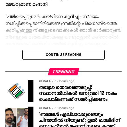
മേയറുമാണ് മംദാനി.
‘പ്രിയപ്പെട്ട ഉമര്‍, കയ്പിനെ കുറിച്ചും സ്വയം
നശിപ്പിക്കപ്പെടാതിരിക്കേണ്ടുന്നതിന്റെ പ്രാധാന്യത്തെ
കുറിച്ചുമുള്ള നിങ്ങളുടെ വാക്കുകള്‍ ഞാന്‍ ഓര്‍ക്കാറുണ്ട്.
നിങ്ങളുടെ മാതാപിതാക്കളെ കണ്ടുമുട്ടാന്‍ കഴിഞ്ഞതില്‍
സന്തോഷം’. മംദാനി കത്തില്‍ കുറിച്ചു. ഞങ്ങളുടെ
എല്ലാവരുടെയും ചിന്തയില്‍ നീയുണ്ടെന്ന് പറഞ്ഞാണ്
CONTINUE READING
അദ്ദേഹം കത്ത് അവസാനിപ്പിച്ചത്.
2020 സെപ്റ്റംബറിലാണ് ഉമര്‍ ഖാലിദിനെ ഡല്‍ഹി
TRENDING
പൊലീസ് അറസ്റ്റ് ചെയ്തത്. ക്രിമിനല്‍ ഗൂഢാലോചന,
KERALA
17 hours ago
കലാപം, നിയമവിരുദ്ധമായി സംഘം ചേരല്‍, യുഎപിഎ
തദ്ദേശ തെരഞ്ഞെടുപ്പ്:
തുടങ്ങിയ വകുപ്പുകള്‍ ചുമത്തിയായിരുന്നു അറസ്റ്റ്.
സ്ഥാനാര്‍ഥികള്‍ ജനുവരി 12 നകം
സഹോദരിയുടെ വിവാഹത്തില്‍ പങ്കെടുക്കുന്നതിനായി
ചെലവ്കണക്ക് സമര്‍പ്പിക്കണം
14 ദിവസത്തേക്ക് കര്‍ക്കദൂമ കോടതി ഉമര്‍ ഖാലിദിന്
KERALA
18 hours ago
ജാമ്യം നല്‍കിയിരുന്നു.
‘ഞങ്ങള്‍ എല്ലാവരുടെയും
ചിന്തയില്‍ നീയുണ്ട്’; ഉമര്‍ ഖാലിദിന്
സൊഹ്‌റാന്‍ മംദാനിയുടെ കത്ത്