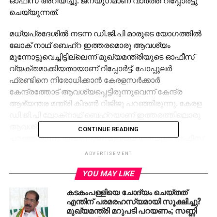
ഓഫീസ് അറിയിച്ചു. ജനയുഗമാണ് വാര്‍ത്ത റിപ്പോര്‍ട്ടു
ചെയ്യുന്നത്.
മധ്യപ്രദേശില്‍ നടന്ന ഡി.ജി.പി മാരുടെ യോഗത്തില്‍
ലോക് നാഥ് ബെഹ്‌റ ഇത്തരമൊരു ആവശ്യം
മുന്നോട്ടുവെച്ചിട്ടില്ലെന്ന് മുഖ്യമന്ത്രിയുടെ ഓഫീസ്
വ്യക്തമാക്കിയതായാണ് റിപ്പോര്‍ട്ട്. പോപ്പുലര്‍
ഫ്രണ്ടിനെ നിരോധിക്കാന്‍ കേരളസര്‍ക്കാര്‍
കേന്ദ്രത്തോട് ആവശ്യപ്പെട്ടിരുന്നുവെന്ന് കേന്ദ്ര
ആഭ്യന്തര മന്ത്രി കിരണ്‍ റിജിജു പറഞ്ഞിരുന്നു. കേരള
ഡി.ജി.പി ലോക്‌നാഥ് ബെഹ്‌റയാണ് ഇത്തരത്തിലൊരു
ആവശ്യം മുന്നോട്ട് വെച്ചതെന്നും അദ്ദേഹം
CONTINUE READING
പറഞ്ഞിരുന്നു. തുടര്‍ന്നാണ് മുഖ്യമന്ത്രിയുടെ ഓഫീസ്
വിഷയത്തില്‍ പ്രതികരണം നടത്തുന്നത്.
ADVERTISEMENT
YOU MAY LIKE
RELATED TOPICS:
CPM
NDF
SDPI
കടകംപള്ളിയെ ചോദ്യം ചെയ്തത്
UP NEXT
എന്തിന് പരമരഹസ്യമായി സൂക്ഷിച്ചു?
അരലക്ഷത്തിന്റെ കണ്ണടക്കാരെയും കോടികളുടെ
മുഖ്യമന്ത്രി മറുപടി പറയണം; സണ്ണി
വായ്പക്കാരെയും പ്രചാരണത്തിന് വേണ്ട;