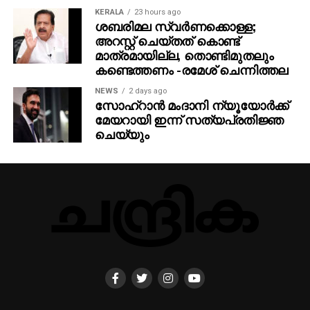
KERALA
23 hours ago
ശബരിമല സ്വര്‍ണക്കൊള്ള;
അറസ്റ്റ് ചെയ്തത് കൊണ്ട്
മാത്രമായില്ല, തൊണ്ടിമുതലും
കണ്ടെത്തണം -രമേശ് ചെന്നിത്തല
NEWS
2 days ago
സോഹ്റാൻ മംദാനി ന്യൂയോർക്ക്
മേയറായി ഇന്ന് സത്യപ്രതിജ്ഞ
ചെയ്യും