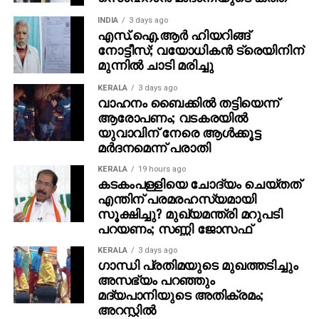
INDIA
3 days ago
എസ്.ഐ.ആർ ഹിയറിങ്ങ്
നോട്ടീസ്; വയോധികൻ ട്രെയിനിന്
മുന്നിൽ ചാടി മരിച്ചു
KERALA
3 days ago
വാഹനം ബൈക്കില്‍ തട്ടിയെന്ന്
ആരോപണം; വടകരയില്‍
യുവാവിന് നേരെ ആള്‍ക്കൂട്ട
മര്‍ദനമെന്ന് പരാതി
KERALA
19 hours ago
കടകംപള്ളിയെ ചോദ്യം ചെയ്തത്
എന്തിന് പരമരഹസ്യമായി
സൂക്ഷിച്ചു? മുഖ്യമന്ത്രി മറുപടി
പറയണം; സണ്ണി ജോസഫ്
KERALA
3 days ago
ഗാന്ധി പ്രതിമയുടെ മുഖത്തടിച്ചും
അസഭ്യം പറഞ്ഞും
മദ്യപാനിയുടെ അതിക്രമം;
അറസ്റ്റില്‍