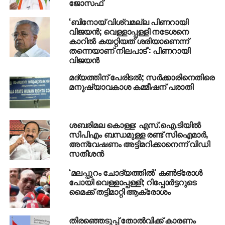
ജോസഫ്
സി.പി.എം നേതാക്കളെ ത്രിപുരയില്‍ അകറ്റി
നിര്‍ത്താന്‍ കാരണങ്ങളേറെ
‘ബിനോയ് വിശ്വമല്ല പിണറായി
വിജയൻ; വെള്ളാപ്പള്ളി നടേശനെ
DON'T MISS
കാറിൽ കയറ്റിയത് ശരിയാണെന്ന്
സൈബര്‍ ആക്രമണം വിടാതെ പാര്‍വ്വതി; ‘മൈ
തന്നെയാണ് നിലപാട്’: പിണറായി
സ്‌റ്റോറി’യിലെ രണ്ടാം ഗാനത്തിനും ഡിസ്‌ലൈക്
വിജയന്‍
മദ്യത്തിന് പേരിടൽ; സര്‍ക്കാരിനെതിരെ
മനുഷ്യാവകാശ കമ്മീഷന് പരാതി
ശബരിമല കൊള്ള: എസ്.ഐ.ടിയില്‍
സിപിഎം ബന്ധമുള്ള രണ്ട് സിഐമാര്‍,
അന്വേഷണം അട്ടിമറിക്കാനെന്ന് വിഡി
സതീശന്‍
‘മലപ്പുറം ചോദ്യത്തില്‍’ കണ്‍ട്രോള്‍
പോയി വെള്ളാപ്പള്ളി; റിപ്പോര്‍ട്ടറുടെ
മൈക്ക് തട്ടിമാറ്റി ആക്രോശം
തിരഞ്ഞെടുപ്പ് തോല്‍വിക്ക് കാരണം