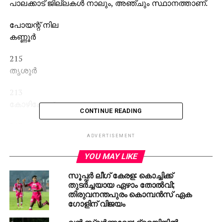
പാലക്കാട് ജില്ലകള്‍ നാലും, അഞ്ചും സ്ഥാനത്താണ്.
പോയന്റ് നില
കണ്ണൂര്‍
215
തൃശൂര്‍
213
കോഴിക്കോട്
CONTINUE READING
213
പാലക്കാട്
ADVERTISEMENT
YOU MAY LIKE
207
ആലപ്പുഴ
സൂപ്പര്‍ ലീഗ് കേരള: കൊച്ചിക്ക്
തുടര്‍ച്ചയായ ഏഴാം തോല്‍വി;
207
തിരുവനന്തപുരം കൊമ്പന്‍സ് ഏക
ഗോളിന് വിജയം
എറണാകുളം
വന്‍ സ്വര്‍ണവേട്ട; ട്രെയിനില്‍