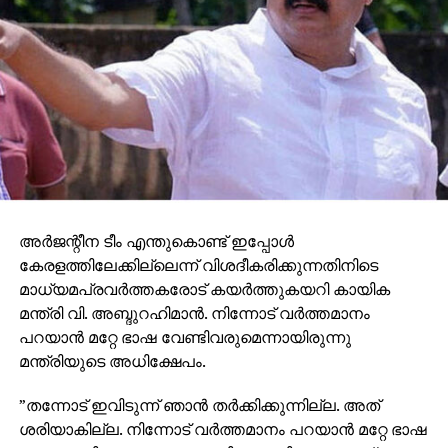
ഇപ്പോൾ ദുബൈ യിൽ ജോലി ചെയ്യുന്നു. അവരുടെ
ഭർത്താവ് Mr റഷീദ് റഹിം ദുബൈ യിൽ തന്നെ സേഫ്റ്റി
എഞ്ചിനീയർ ആണ്. ഇളയ സഹോദരൻ ഷെഫീൻ
റായ്ബറേലിയിലെ രാജീവ് ഗാന്ധി നാഷണൽ
ഏവിയേഷൻ യൂണിവേഴ്സിറ്റിയിൽ എയർപോർട്ട്
മാനേജ്മെന്റിൽ ഡിപ്ലോമ പാസ്സായി ഡൽഹിയിലെ
ഇന്ദിര ഗാന്ധി ഇന്റർനാഷണൽ എയർപോർട്ടിൽ
ഇന്റേൺഷിപ് ചെയ്യുന്നു.
അര്‍ജന്റീന ടീം എന്തുകൊണ്ട് ഇപ്പോള്‍
കേരളത്തിലേക്കില്ലെന്ന് വിശദീകരിക്കുന്നതിനിടെ
മാധ്യമപ്രവര്‍ത്തകരോട് കയര്‍ത്തുകയറി കായിക
മന്ത്രി വി. അബ്ദുറഹിമാന്‍. നിന്നോട് വര്‍ത്തമാനം
പറയാന്‍ മറ്റേ ഭാഷ വേണ്ടിവരുമെന്നായിരുന്നു
മന്ത്രിയുടെ അധിക്ഷേപം.
”തന്നോട് ഇവിടുന്ന് ഞാന്‍ തര്‍ക്കിക്കുന്നില്ല. അത്
ശരിയാകില്ല. നിന്നോട് വര്‍ത്തമാനം പറയാന്‍ മറ്റേ ഭാഷ