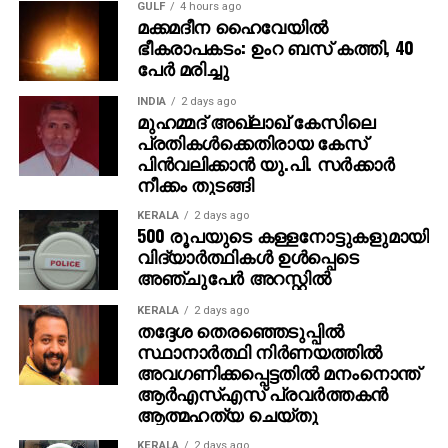
GULF
4 hours ago
എക്സൈസ് നര്‍കോട്ടിക്‌സ്‌ക്വാഡും ചേര്‍ന്ന് പിടികൂടി.
മക്കമദീന ഹൈവേയില്‍
കണിമംഗലം സ്വദേശി ബിജോയ്, മുന്‍ കൊലക്കേസ്
ഭീകരാപകടം: ഉംറ ബസ് കത്തി, 40
പ്രതി കൂടിയായ കണിമംഗലം പാലക്കല്‍ സ്വദേശി
പേര്‍ മരിച്ചു
നിഖില്‍ എന്നിവരെയാണ് 1 കിലോഗ്രാമിലധികം
INDIA
2 days ago
കഞ്ചാവുമായി അറസ്റ്റ് ചെയ്തത്.
മുഹമ്മദ് അഖ്‌ലാഖ് കേസിലെ
പ്രതികള്‍ക്കെതിരായ കേസ്
തൃശൂര്‍ എക്‌സൈസ് സ്‌പെഷ്യല്‍ സ്‌ക്വാഡ്
പിന്‍വലിക്കാന്‍ യു.പി. സര്‍ക്കാര്‍
സര്‍ക്കിള്‍ ഇന്‍സ്പെക്ടര്‍ റോയ് ജോസഫ്, ഐ.ബി
നീക്കം തുടങ്ങി
എക്‌സൈസ് ഇന്‍സ്പെക്ടര്‍ എ.ബി. പ്രസാദ്, ഐ.ബി
KERALA
2 days ago
അസിസ്റ്റന്റ് എക്‌സൈസ്
500 രൂപയുടെ കള്ളനോട്ടുകളുമായി
ഇന്‍സ്പെക്ടര്‍(ഗ്രേഡ്)മാരായ വി.എം. ജബ്ബാര്‍, എം.ആര്‍.
വിദ്യാര്‍ത്ഥികള്‍ ഉള്‍പ്പെടെ
നെല്‍സന്‍, കെ.എന്‍. സുരേഷ്, സ്‌പെഷ്യല്‍
അഞ്ചുപേര്‍ അറസ്റ്റില്‍
സ്‌ക്വാഡിലെ അസിസ്റ്റന്റ് എക്‌സൈസ്
KERALA
2 days ago
ഇന്‍സ്പെക്ടര്‍(ഗ്രേഡ്)മാരായ കെ.കെ. വത്സന്‍, ടി.കെ.
തദ്ദേശ തെരഞ്ഞെടുപ്പില്‍
കണ്ണന്‍, പ്രിവന്റീവ് ഓഫിസര്‍(ഗ്രേഡ്) വി.എസ്.
സ്ഥാനാര്‍ത്ഥി നിര്‍ണയത്തില്‍
സുരേഷ് കുമാര്‍, സിവില്‍ എക്‌സൈസ് ഓഫിസര്‍
അവഗണിക്കപ്പെട്ടതില്‍ മനംനൊന്ത്
ആര്‍എസ്എസ് പ്രവര്‍ത്തകന്‍
അഫ്‌സല്‍, വനിത സിവില്‍ എക്‌സൈസ് ഓഫിസര്‍
ആത്മഹത്യ ചെയ്തു
നിവ്യ എന്നിവരാണ് പ്രതികളെ പിടികൂടിയത്.
KERALA
2 days ago