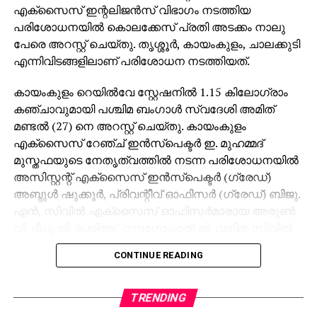
എക്സൈസ് ഇന്റലിജന്‍സ് വിഭാഗം നടത്തിയ
പരിശോധനയില്‍ കൊലക്കേസ് പ്രതി അടക്കം നാലു
പേരെ അറസ്റ്റ് ചെയ്തു. തൃശ്ശൂര്‍, കായംകുളം, ചാലക്കുടി
എന്നിവിടങ്ങളിലാണ് പരിശോധന നടത്തിയത്.
കായംകുളം റെയില്‍വേ സ്റ്റേഷനില്‍ 1.15 കിലോഗ്രാം
കഞ്ചാവുമായി പശ്ചിമ ബംഗാള്‍ സ്വദേശി അമിത്
മണ്ടല്‍ (27) നെ അറസ്റ്റ് ചെയ്തു. കായംകുളം
എക്‌സൈസ് റേഞ്ച് ഇന്‍സ്‌പെക്ടര്‍ ഇ. മുഹമ്മദ്
മുസ്തഫയുടെ നേതൃത്വത്തില്‍ നടന്ന പരിശോധനയില്‍
അസിസ്റ്റന്റ് എക്‌സൈസ് ഇന്‍സ്‌പെക്ടര്‍ (ഗ്രേഡ്)
അബ്ദുള്‍ ഷുക്കൂര്‍, പ്രിവന്റീവ് ഓഫിസര്‍ (ഗ്രേഡ്) ബിജു.
എന്‍, സിവില്‍ എക്‌സൈസ് ഓഫിസര്‍മാരായ അരുണ്‍
വി, ദീപു ജി, രംജിത്ത്, നന്ദഗോപാല്‍ ജി, വനിത സിവില്‍
എക്‌സൈസ് ഓഫിസര്‍ സവിതാരാജന്‍ എന്നിവരും
CONTINUE READING
പരിശോധനയില്‍ പങ്കെടുത്തു.
തൃശ്ശൂരില്‍ കഞ്ചാവ് വില്‍പന നടത്തുന്ന രണ്ട് പേരെ
TRENDING
തൃശൂര്‍ എക്സൈസ് ഇന്റലിജന്‍സ് വിഭാഗവും തൃശൂര്‍