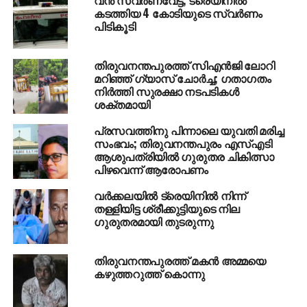
206
കടത്തിയ 4 കോടിയുടെ സ്വര്‍ണം
കോട്ടയം
പിടികൂടി
197
തിരുവനന്തപുരത്ത് സിഎന്‍ജി ലോറി
തിരുവനന്തപുരം
മറിഞ്ഞ് ഗ്യാസ് ചോര്‍ച്ച; ഗതാഗതം
നിര്‍ത്തി സുരക്ഷാ നടപടികള്‍
199
ശക്തമായി
കൊല്ലം
പ്രസവത്തിനു പിന്നാലെ യുവതി മരിച്ച
സംഭവം; തിരുവനന്തപുരം എസ്എടി
194
ആശുപത്രിയില്‍ ഗുരുതര ചികിത്സാ
മലപ്പുറം
പിഴവെന്ന് ആരോപണം
198
വര്‍ക്കലയില്‍ ട്രെയിനില്‍ നിന്ന്
തള്ളിയിട്ട ശ്രീക്കുട്ടിയുടെ നില
കാസര്‍കോട്
ഗുരുതരമായി തുടരുന്നു
189
വയനാട്
തിരുവനന്തപുരത്ത് മകന്‍ അമ്മയെ
കഴുത്തറുത്ത് കൊന്നു
182
പത്തനംതിട്ട