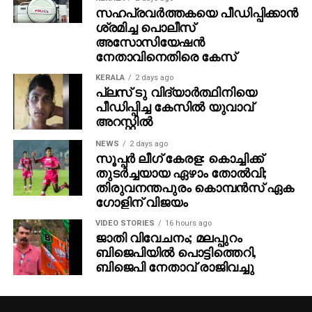
ചാലക്കുടി മുഞ്ഞേലിയില്‍ 1 കിലോഗ്രാം
സഹപ്രവര്‍ത്തകയെ പീഡിപ്പിക്കാന്‍
ശ്രമിച്ച പൊലീസ്
കഞ്ചാവുമായി കൊല്ലം മാങ്കോട് സ്വദേശി
അസോസിയേഷന്‍
പ്രസന്നനെ (44) അറസ്റ്റ് ചെയ്തു. ചാലക്കുടി
നേതാവിനെതിരെ കേസ്
എക്‌സൈസ് റേഞ്ച് ഇന്‍സ്‌പെക്ടര്‍ ഹരീഷ് സി.യുവും
ചേര്‍ന്നാണ് പ്രതിയെ പിടികൂടിയത്. കേസെടുത്ത
KERALA
2 days ago
പ്ലസ് ടു വിദ്യാര്‍ത്ഥിനിയെ
സംഘത്തില്‍ അസിസ്റ്റന്റ് എക്‌സൈസ്
പീഡിപ്പിച്ച കേസില്‍ യുവാവ്
ഇന്‍സ്‌പെക്ടര്‍മാരായ ഷാജി പി.പി, അനില്‍കുമാര്‍
അറസ്റ്റില്‍
കെ.എം, ജെയ്‌സന്‍ ജോസ്, സിവില്‍ എക്സൈസ്
ഓഫിസര്‍മാരായ രാകേഷ്, ജെയിന്‍ മാത്യു, വനിത
NEWS
2 days ago
സൂപ്പര്‍ ലീഗ് കേരള: കൊച്ചിക്ക്
സിവില്‍ എക്സൈസ് ഓഫിസര്‍ കാര്യ കെ.എസ്
തുടര്‍ച്ചയായ ഏഴാം തോല്‍വി;
എന്നിവരും ഉണ്ടായിരുന്നു.
തിരുവനന്തപുരം കൊമ്പന്‍സ് ഏക
ഗോളിന് വിജയം
VIDEO STORIES
16 hours ago
ജാതി വിവേചനം; മലപ്പുറം
ബിജെപിയില്‍ പൊട്ടിത്തെറി,
ബിജെപി നേതാവ് രാജിവച്ചു