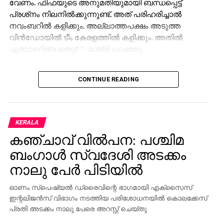
വേണം. ഫിഫയുടെ അനുമതിയുമായി ബന്ധപ്പെട്ട്
പ്രശ്‌നം നിലനില്‍ക്കുന്നുണ്ട്. അത് പരിഹരിച്ചാല്‍
നവംബറില്‍ കളിക്കും. അല്ലാത്തപക്ഷം അടുത്ത
വിന്‍ഡോയില്‍ ടീം കേരളത്തില്‍ കളിക്കും. അതില്‍
എന്താണിത്ര തെറ്റ്? ” -മന്ത്രി പറഞ്ഞു.
സ്‌പോണ്‍സറും സര്‍ക്കാറും തമ്മില്‍ സ്റ്റേഡിയം
CONTINUE READING
നവീകരണത്തിന് കരാറുണ്ടോ എന്ന ചോദ്യത്തിന്
കൃത്യമായ മറുപടി പറയാന്‍ മന്ത്രി തയാറായ്യില്ല.
അതേസമയം മാധ്യമ പ്രവര്‍ത്തകരുടെ
KERALA
ചോദ്യങ്ങളോട് വളരെ നല്ല നിലയില്‍
കഞ്ചാവ് വില്‍പന: പശ്ചിമ
പ്രതികരിക്കാറുള്ള കായിക മന്ത്രി വി. അബ്ദുറഹ്‌മാന്റെ
ഭാഗത്തുനിന്നുണ്ടായ അപമാര്യാദയോടെയുള്ള
ബംഗാള്‍ സ്വദേശി അടക്കം
പെരുമാറ്റം അത്യന്തം ഖേദകരവും
നാലു പേര്‍ പിടിയില്‍
പ്രതിഷേധാര്‍ഹമാണെന്ന് കേരള പത്രപ്രവര്‍ത്തക
യൂനിയന്‍ അഭിപ്രായപ്പെട്ടു. മന്ത്രി മാധ്യമ
ഓണം സ്‌പെഷ്യല്‍ ഡ്രൈവിന്റെ ഭാഗമായി എക്സൈസ്
പ്രവര്‍ത്തകരോട് മര്യാദയോടെ പെരുമാറണമെന്ന്
ഇന്റലിജന്‍സ് വിഭാഗം നടത്തിയ പരിശോധനയില്‍ കൊലക്കേസ്
പത്രപ്രവര്‍ത്തക യൂനിയന്‍ സംസ്ഥാന പ്രസിഡന്റ്
പ്രതി അടക്കം നാലു പേരെ അറസ്റ്റ് ചെയ്തു