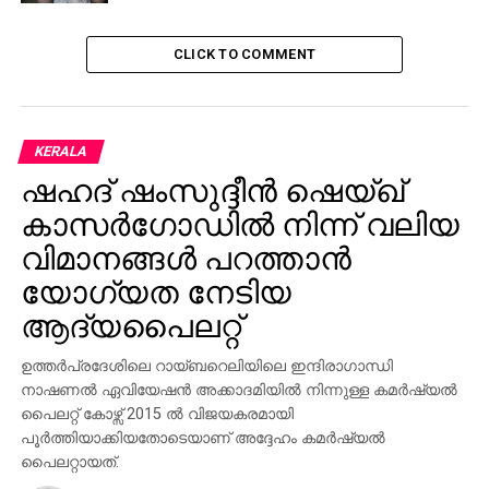
179
CLICK TO COMMENT
ഇടുക്കി
167
KERALA
RELATED TOPICS:
NEWS
SCHOOL KALOLSAVAM 2025
ഷഹദ് ഷംസുദ്ദീന്‍ ഷെയ്ഖ്
THIRUVANANTHAPURAM
കാസര്‍ഗോഡില്‍ നിന്ന് വലിയ
UP NEXT
‘മാര്‍ക്കോ’ 100 കോടിയിലേക്ക്‌
വിമാനങ്ങള്‍ പറത്താന്‍
യോഗ്യത നേടിയ
DON'T MISS
നൃത്തകലകളില്‍ തിളങ്ങി കലോത്സവത്തിന്റെ
ആദ്യപൈലറ്റ്‌
ഒന്നാം ദിനം
ഉത്തർപ്രദേശിലെ റായ്ബറെലിയിലെ ഇന്ദിരാഗാന്ധി
നാഷണൽ ഏവിയേഷൻ അക്കാദമിയിൽ നിന്നുള്ള കമർഷ്യൽ
പൈലറ്റ് കോഴ്സ് 2015 ൽ വിജയകരമായി
പൂർത്തിയാക്കിയതോടെയാണ് അദ്ദേഹം കമർഷ്യൽ
പൈലറ്റായത്.