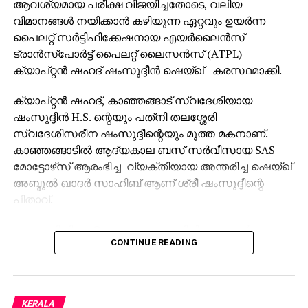
ആവശ്യമായ പരീക്ഷ വിജയിച്ചതോടെ, വലിയ
വിമാനങ്ങൾ നയിക്കാൻ കഴിയുന്ന ഏറ്റവും ഉയർന്ന
പൈലറ്റ് സർട്ടിഫിക്കേഷനായ എയർലൈൻസ്
ട്രാൻസ്പോർട്ട് പൈലറ്റ് ലൈസൻസ് (ATPL)
ക്യാപ്റ്റൻ ഷഹദ് ഷംസുദ്ദീൻ ഷെയ്ഖ് കരസ്ഥമാക്കി.
ക്യാപ്റ്റൻ ഷഹദ്, കാഞ്ഞങ്ങാട് സ്വദേശിയായ
ഷംസുദ്ദീൻ H.S. ന്റെയും പത്‌നി തലശ്ശേരി
സ്വദേശിസരീന ഷംസുദ്ദീന്റെയും മൂത്ത മകനാണ്.
കാഞ്ഞങ്ങാടിൽ ആദ്യകാല ബസ് സർവീസായ SAS
മോട്ടോഴ്‌സ് ആരംഭിച്ച വ്യക്തിയായ അന്തരിച്ച ഷെയ്ഖ്
അബ്ദുൽ ഖാദർ സാഹിബ് ആണ് ശ്രീ ഷംസുദ്ദീന്റെ
പിതാവ്.
തലശ്ശേരിയിലെ Ocees കുടുംബത്തിൽപ്പെട്ട സരീന
CONTINUE READING
ഷംസുദ്ദീൻ ഹിന്ദി ഭാഷയിൽ ഡിപ്ലോമയുള്ളവരാണ്.
ക്യാപ്റ്റൻ ഷാഹിദ് ഷംസുദ്ദീൻ ഷെയ്ഖ് കണ്ണൂരിലെ
മിലിറ്ററി സ്കൂളിൽ പ്രാഥമിക വിദ്യാഭ്യാസം നേടിയ
ശേഷം കുടുംബം ഡൽഹിയിലേക്ക് താമസം
KERALA