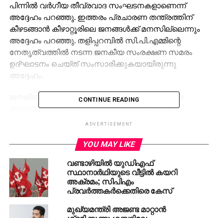
പിന്നില്‍ വര്‍ഗീയ തീവ്രവാദ സംഘടനകളാണെന്ന്
അദ്ദേഹം പറഞ്ഞു. ഇത്തരം പ്രചാരണ തന്ത്രത്തിന്
കീഴടങ്ങാന്‍ കീഴാറ്റൂരിലെ ജനങ്ങള്‍ക്ക് മനസില്ലെന്നും
അദ്ദേഹം പറഞ്ഞു. തളിപ്പറമ്പില്‍ സി.പി.എമ്മിന്റെ
നേതൃത്വത്തില്‍ നടന്ന ജനകീയ സംരക്ഷണ സമരം
ഉദ്ഘാടനം ചെയ്ത് സംസാരിക്കുകയായിരുന്നു
അദ്ദേഹം.
ജനകീയ സമരങ്ങള്‍ക്കെതിരെ തീവ്രവാദ വര്‍ഗീയ
CONTINUE READING
ആരോപണമുന്നയിക്കുന്നത് സി.പി.എം പതിവ്
ശൈലിയാക്കി മാറ്റുകയാണെന്നാണ് ഗോവിന്ദന്‍
ADVERTISEMENT
മാസ്റ്ററുടെ പ്രസ്താവന സൂചിപ്പിക്കുന്നത്. നേരത്തെ
ഗെയില്‍ സമരം, പുതുവൈപ്പിനില്‍ എല്‍.എന്‍.ജി
YOU MAY LIKE
പ്ലാന്റിനെതിരായ സമരം തുടങ്ങിയ
വണ്ടാഴിയില്‍ യുഡിഎഫ്
സമരങ്ങള്‍ക്കെതിരെ സി.പി.എം തീവ്രവാദ
സ്ഥാനാര്‍ഥിയുടെ വീട്ടില്‍ കയറി
ആരോപണമുന്നയിച്ചിരുന്നു. ഗെയില്‍ സമരത്തില്‍
അക്രമം; സിപിഎം
പ്രവര്‍ത്തകര്‍ക്കെതിരെ കേസ്
ഇസ്ലാമിനെ തന്നെ അധിക്ഷേപിക്കുന്ന നിലപാടാണ്
സി.പി.എം സ്വീകരിച്ചത്. ഏഴാം നൂറ്റാണ്ടിലെ
മുഖ്യമന്ത്രി അജണ്ട മാറ്റാന്‍
പ്രാകൃതബോധമാണ് ഗെയില്‍ സമരക്കാരെ