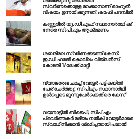
ശ്രമിക്കുന്നു ശബരിമല
നയിക്കുന്നതെന്നായിരുന്നു സി.പി.എം കോഴിക്കോട്
സ്വര്‍ണക്കൊള്ള മറക്കാനാണ് രാഹുല്‍
വിഷയം ഉന്നയിക്കുന്നത്: ഷാഫി പറമ്പില്‍
ജില്ലാ കമ്മിറ്റി പുറത്തിറക്കിയ സര്‍ക്കുലറില്‍ പറഞ്ഞത്.
കണ്ണൂരില്‍ യു.ഡി.എഫ് സ്ഥാനാര്‍ത്ഥിക്ക്
നേരെ സി.പി.എം ആക്രമണം
RELATED TOPICS:
CPM
UP NEXT
എസ്പിയുമായുള്ള സഖ്യത്തില്‍ പിന്നോട്ടില്ല,
കോണ്‍ഗ്രസിനേയും പിന്തുണക്കും :
ശബരിമല സ്വർണക്കടത്ത്​ കേസ്​:
ബി.ജെ.പിക്കെതിരെ ആഞ്ഞടിച്ച് മായാവതി
ഇ.ഡി ഹരജി കൊല്ലം വിജിലൻസ്
കോടതി 17ലേക്ക്​ മാറ്റി
DON'T MISS
അര്‍ജന്റീന ടീം മാഡ്രിഡിലെത്തി; സ്‌പെയിനിലെ
അങ്കം ചൊവ്വാഴ്ച
വ്യാജരേഖ ചമച്ച് വോട്ടര്‍ പട്ടികയില്‍
പേര് ചേര്‍ത്തു; സിപിഎം സ്ഥാനാര്‍ഥി
ഉള്‍പ്പെടെ മൂന്നുപേര്‍ക്കെതിരെ കേസ്
വയനാട്ടില്‍ ബിജെപി, സിപിഎം
പ്രവര്‍ത്തകര്‍ മദ്യം നല്‍കി വോട്ടര്‍മാരെ
സ്വാധീനിക്കാന്‍ ശ്രമിച്ചതായി പരാതി