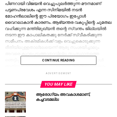
പിണറായി വിജയന്‍ വെച്ചുപുലര്‍ത്തുന്ന മൗനമാണ്
പട്ടണപ്രവേശം എന്ന സിനിമയില്‍ നടന്‍
മോഹന്‍ലാലിന്റെ ഈ പ്രയോഗം ഇപ്പോള്‍
വൈറലാകാന്‍ കാരണം. ആഭ്യന്തര വകുപ്പിന്റെ ചുമതല
വഹിക്കുന്ന മന്ത്രിമുഖ്യന്‍ തന്റെ സ്വന്തം ജില്ലയില്‍
നടന്ന ഈ കാപാലികതക്കു നേര്‍ക്ക് സ്വീകരിക്കുന്ന
സമീപനം അക്രമികള്‍ക്ക് വളം വെച്ചുകൊടുക്കുന്ന
രീതിയിലുള്ളതാല്ലേയെന്ന് ആരു സംശയിച്ചാലും
അവരെ കുറ്റപ്പെടുത്താനാവില്ല. സംസ്ഥാനത്തെ
ഞെട്ടിപ്പിച്ച ഇത്തരമൊരു സംഭവം അരങ്ങേറുമ്പോള്‍
CONTINUE READING
അതിന് ഇരയായവരും സാധാരണ ജനങ്ങളുമെല്ലാം
ആദ്യം പ്രതീക്ഷിച്ചത് ഉത്തരവാദപ്പെട്ടവരുടെ
ADVERTISEMENT
പക്കല്‍നിന്നുള്ള ആശ്വാസവാക്കുകളാണ്. ആഭ്യന്തര
YOU MAY LIKE
വകുപ്പ് കൂടി കൈകാര്യം ചെയ്യുന്ന മുഖ്യമന്ത്രി
പിണറായി വിജയനില്‍ നിന്നായിരുന്നു അത് ആദ്യം
ആരോഗ്യം അവകാശമാണ്,
ഉണ്ടാകേണ്ടിയിരുന്നത്. തന്റെ സ്വന്തം ജില്ലയിലാണ്
കച്ചവടമല്ല
സംഭവം അരങ്ങേറിയതെന്നിരിക്കെ അതിന് കൂടുതല്‍
പ്രാധാന്യം അര്‍ഹിക്കുന്നുമുണ്ട്. ദൗര്‍ഭാഗ്യകരമെന്ന്
പറയട്ടെ ഇത്രയും ക്രൂരമായ, മനസ്സാക്ഷിയെ