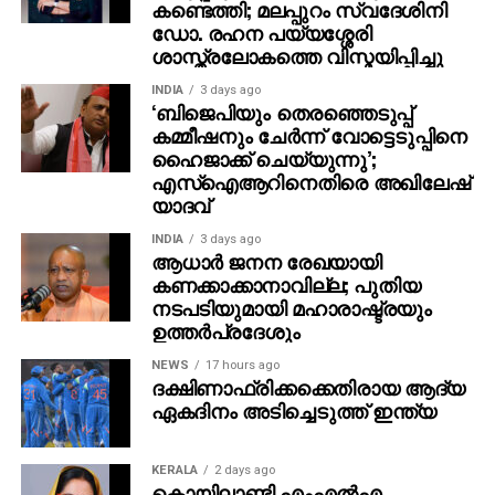
കണ്ടെത്തി; മലപ്പുറം സ്വദേശിനി
ഡോ. രഹന പയ്യശ്ശേരി
ശാസ്ത്രലോകത്തെ വിസ്മയിപ്പിച്ചു
INDIA
3 days ago
‘ബിജെപിയും തെരഞ്ഞെടുപ്പ്
കമ്മീഷനും ചേർന്ന് വോട്ടെടുപ്പിനെ
ഹൈജാക്ക് ചെയ്യുന്നു’;
എസ്ഐആറിനെതിരെ അഖിലേഷ്
യാദവ്
INDIA
3 days ago
ആധാർ ജനന രേഖയായി
കണക്കാക്കാനാവില്ല; പുതിയ
നടപടിയുമായി മഹാരാഷ്ട്രയും
ഉത്തർപ്രദേശും
NEWS
17 hours ago
ദക്ഷിണാഫ്രിക്കക്കെതിരായ ആദ്യ
ഏകദിനം അടിച്ചെടുത്ത് ഇന്ത്യ
KERALA
2 days ago
കൊയിലാണ്ടി എംഎല്‍എ