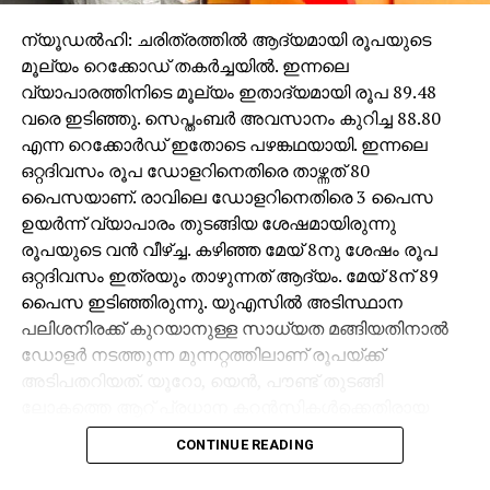
അടക്കം പറഞ്ഞുകൊണ്ടിരിക്കുന്നു. അതിന്
ന്യൂഡല്‍ഹി: ചരിത്രത്തില്‍ ആദ്യമായി രൂപയുടെ
ഉപോല്‍ഭലകമായ തെളിവുകള്‍ ദൈനംദിനം നാട്ടില്‍
മൂല്യം റെക്കോഡ് തകര്‍ച്ചയില്‍. ഇന്നലെ
പ്രകടമായിക്കൊണ്ടിരിക്കുകയുമാണ്. മനുഷ്യ
വ്യാപാരത്തിനിടെ മൂല്യം ഇതാദ്യമായി രൂപ 89.48
ജീവനുകള്‍ക്ക് പുല്ലുവില കല്‍പ്പിച്ചുകൊണ്ട്
വരെ ഇടിഞ്ഞു. സെപ്തംബര്‍ അവസാനം കുറിച്ച 88.80
അക്രമികള്‍ അഴിഞ്ഞാടുന്നു.
എന്ന റെക്കോര്‍ഡ് ഇതോടെ പഴങ്കഥയായി. ഇന്നലെ
കൊലപാതകക്കേസുകളില്‍ കുറ്റംചുമത്തപ്പെട്ട്
ഒറ്റദിവസം രൂപ ഡോളറിനെതിരെ താഴ്ന്നത് 80
ജയിലിലടക്കപ്പെട്ടവര്‍ പോലും പരോളിലിറങ്ങി
പൈസയാണ്. രാവിലെ ഡോളറിനെതിരെ 3 പൈസ
കുറ്റകൃത്യങ്ങളില്‍ പങ്കാളികളാകുന്ന ഭീതിദമായ
ഉയര്‍ന്ന് വ്യാപാരം തുടങ്ങിയ ശേഷമായിരുന്നു
സാഹചര്യം. സ്വന്തം ജീവനെക്കുറിച്ച് ഓരോ പൗരനും
രൂപയുടെ വന്‍ വീഴ്ച്ച. കഴിഞ്ഞ മേയ് 8നു ശേഷം രൂപ
ഉല്‍ക്കണ്ഠപ്പെടുന്ന രീതിയിലുള്ള കുറ്റകൃത്യങ്ങളുടെ
ഒറ്റദിവസം ഇത്രയും താഴുന്നത് ആദ്യം. മേയ് 8ന് 89
പെരുപ്പം. ഭരണത്തിന്റെ പിന്‍ബലത്തില്‍ മറ്റുള്ളവരുടെ
പൈസ ഇടിഞ്ഞിരുന്നു. യുഎസില്‍ അടിസ്ഥാന
അവകാശങ്ങളെ കശക്കിയെറിഞ്ഞ് തങ്ങള്‍ക്ക്
പലിശനിരക്ക് കുറയാനുള്ള സാധ്യത മങ്ങിയതിനാല്‍
ഹിതകരമായതെന്തും ഒരു മടിയുമില്ലാതെ
ഡോളര്‍ നടത്തുന്ന മുന്നറ്റത്തിലാണ് രൂപയ്ക്ക്
ചെയ്തുകൂട്ടുന്ന പാര്‍ട്ടി അണികള്‍. ഇവര്‍ക്ക്
അടിപതറിയത്. യൂറോ, യെന്‍, പൗണ്ട് തുടങ്ങി
പ്രോത്സാഹനം നല്‍കുന്ന രീതിയിലുള്ള
ലോകത്തെ ആറ് പ്രധാന കറന്‍സികള്‍ക്കെതിരായ
സംസാരവുംപ്രവര്‍ത്തിയും സ്വീകരിക്കുന്ന നേതൃത്വം.
യു.എസ് ഡോളര്‍ ഇന്‍ഡക്‌സ് ഏതാനും ദിവസങ്ങള്‍ക്ക്
ഇതിനെല്ലാം തടയിടേണ്ട സര്‍ക്കാറും അതിന്
CONTINUE READING
മുമ്പുവരെ 98ല്‍ ആയിരുന്നത് ഇപ്പോള്‍ 100ന്
നേതൃത്വം നല്‍കുന്ന മുഖ്യമന്ത്രിയുമാകട്ടെ
മുകളിലെത്തി. കേന്ദ്രബാങ്കായ യുഎസ് ഫെഡറല്‍
അര്‍ത്ഥഗര്‍ഭമായ മൗനത്തിലും. റോമാ സാമ്രാജ്യം