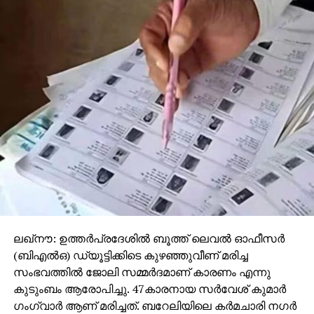
സംസ്ഥാനത്തിന്റെ മുഖ്യമന്ത്രിയാണ്. എന്നാല്‍
ആളുകളെ നേരിട്ടു ബാധിക്കുന്ന വിഷയങ്ങള്‍
ഉയര്‍ന്നുവരുമ്പോള്‍ ഒരു പ്രതികരണം നല്‍കുന്നതിന്
പോലും അദ്ദേഹം കാണിക്കുന്ന വിമുഖത വോട്ടു നല്‍കി
അധികാരത്തിലെത്തിച്ച ജനങ്ങളോടുള്ള
വെല്ലുവിളിയായി മാത്രമേ കാണാന്‍ കഴിയൂ.
ഷുഹൈബ് വധക്കേസ് പൊലീസ് കൈകാര്യം
ചെയ്യുന്ന രീതി തുടക്കത്തിലേ വിമര്‍ശനങ്ങള്‍
ക്ഷണിച്ചുവരുത്തുന്നതാണ്. കൃത്യം നടന്നതറിഞ്ഞ
ഉടനെ പ്രതികളെ വലയിലാക്കാനുള്ള ചടുലമായ
നീക്കങ്ങളില്ലാതെ പോയത് കേസന്വേഷണത്തെ
സാരമായി ബാധിച്ചിട്ടുണ്ട്. മുമ്പ് ഇതേ രീതിയിലുള്ള പല
കേസുകളിലും പൊലീസ് നടത്തിയ ദ്രുതഗതിയിലുള്ള
നീക്കങ്ങള്‍ പ്രതികളെ പെട്ടെന്ന് വലയിലാക്കാനും
ലഖ്‌നൗ: ഉത്തര്‍പ്രദേശില്‍ ബൂത്ത് ലെവല്‍ ഓഫീസര്‍
അതുവഴി കേസന്വേഷണം ശരിയായ രീതിയില്‍
(ബിഎല്‍ഒ) ഡ്യൂട്ടിക്കിടെ കുഴഞ്ഞുവീണ് മരിച്ച
മുന്നോട്ടുകൊണ്ടുപോവാനും സാധിച്ചിരുന്നു.
സംഭവത്തില്‍ ജോലി സമ്മര്‍ദമാണ് കാരണം എന്നു
മാത്രമല്ല കൊല്ലപ്പെട്ട ഷുഹൈബിന്റെ കുടുംബത്തെ
കുടുംബം ആരോപിച്ചു. 47കാരനായ സര്‍വേശ് കുമാര്‍
സന്ദര്‍ശിച്ച് വിവരങ്ങള്‍ ശേഖരിക്കുന്നതിലും പൊലീസ്
ഗംഗ്വാര്‍ ആണ് മരിച്ചത്. ബറേലിയിലെ കര്‍മചാരി നഗര്‍
അമാന്തം കാണിച്ചു.