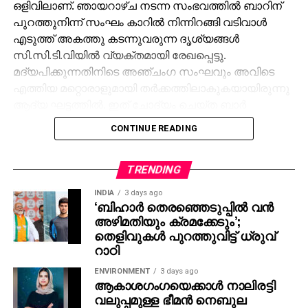
ഒളിവിലാണ്. ഞായറാഴ്ച നടന്ന സംഭവത്തില്‍ ബാറിന്
പുറത്തുനിന്ന് സംഘം കാറില്‍ നിന്നിറങ്ങി വടിവാള്‍
എടുത്ത് അകത്തു കടന്നുവരുന്ന ദൃശ്യങ്ങള്‍
സി.സി.ടി.വിയില്‍ വ്യക്തമായി രേഖപ്പെട്ടു.
മദ്യപിക്കുന്നതിനിടെ അഞ്ചംഗ സംഘവും അവിടെ
എത്തിയ മറ്റൊരാളുമായി തര്‍ക്കത്തിലാകുകയായിരുന്നു
ആദ്യ ഘട്ടത്തില്‍. ഇത് ചോദ്യം ചെയ്ത ബാര്‍
ജീവനക്കാരുമായി സംഘര്‍ഷം ശക്തമായി. പ്രതികളുടെ
CONTINUE READING
സംഘം ആദ്യം ബാറില്‍ നിന്ന് പുറത്തുപോയെങ്കിലും,
അലീനയും കൂട്ടരും കുറച്ച് സമയത്തിനുശേഷം
വടിവാളുമായി തിരികെ എത്തി. തുടര്‍ന്ന് ബാര്‍
TRENDING
ജീവനക്കാര്‍ക്ക് മര്‍ദനമേല്‍ക്കുകയും അക്രമം
INDIA
3 days ago
ആവര്‍ത്തിച്ച് അഞ്ചുതവണ വരെ തിരിച്ചെത്തി
‘ബിഹാർ തെരഞ്ഞെടുപ്പിൽ വൻ
അഴിമതിയും ക്രമക്കേടും’;
ആക്രമണം നടത്തിയതായും ബാര്‍ ഉടമ നല്‍കിയ
തെളിവുകൾ പുറത്തുവിട്ട് ധ്രുവ്
പരാതിയില്‍ പറയുന്നു. വിദ്യാഭ്യാസ
റാഠി
ആവശ്യങ്ങള്‍ക്കായി എറണാകുളത്ത് എത്തിയവരാണ്
പ്രതികളെന്ന് പൊലീസ് കണ്ടെത്തിയിട്ടുണ്ട്.
ENVIRONMENT
3 days ago
ആകാശഗംഗയെക്കാള്‍ നാലിരട്ടി
സംഭവത്തില്‍ അലീനയുടെ കൈക്ക് പരുക്കേല്‍ക്കുകയും
വലുപ്പമുള്ള ഭീമന്‍ നെബുല
ചെയ്തു.