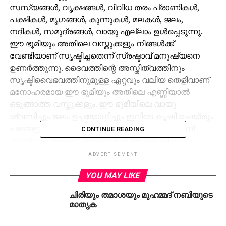
സസ്യങ്ങള്‍, വൃക്ഷങ്ങള്‍, വിവിധ തരം പ്രാണികള്‍,
പക്ഷികള്‍, മൃഗങ്ങള്‍, കുന്നുകള്‍, മലകള്‍, ജലം,
നദികള്‍, സമുദ്രങ്ങള്‍, വായു എല്ലാം ഉള്‍പ്പെടുന്നു.
ഈ ഭൂമിയും അതിലെ വസ്തുക്കളും നിങ്ങള്‍ക്ക്
വേണ്ടിയാണ് സൃഷ്ടിച്ചതെന്ന് സ്രഷ്ടാവ് മനുഷ്യനെ
ഉണര്‍ത്തുന്നു. ദൈവത്തിന്റെ അസ്തിത്വത്തിനും
സൃഷ്ടിവൈഭവത്തിനുമുള്ള ഏറ്റവും വലിയ തെളിവാണ്
മനോഹരമായ ഈ ഭൂമിയും അതിലെ എണ്ണിയാല്‍
ഒടുങ്ങാത്ത വസ്തുക്കളും. ഈ ഭൂമിയിലെ വായു
ശ്വസിച്ചും ജലം ഉപയോഗിച്ചും ഇവിടെ കൃഷി ചെയ്തും
പഴങ്ങളും ഉല്‍പ്പന്നങ്ങളും തിന്നും സൃഷ്ടാവിന് നന്ദി
CONTINUE READING
കാണിച്ചും അവന്റെ ആജ്ഞകള്‍ അനുസരിച്ചും
ജീവിക്കുകയാണ് മനുഷ്യന്റെ കടമ.
ADVERTISEMENT
എന്നാല്‍ മനുഷ്യന്‍ അവന്റെ താല്‍പര്യങ്ങള്‍ക്ക്
YOU MAY LIKE
വേണ്ടി ഈ ഭൂമിയെ അതില ജലം, കുന്നുകള്‍ മലകള്‍,
വനങ്ങള്‍, വൃക്ഷങ്ങള്‍,ജീവികള്‍ എന്നിവയെ തെറ്റായി
ചിരിയും തമാശയും മുഹമ്മദ് നബിയുടെ
കൈകാര്യം ചെയ്യുക വഴി വമ്പിച്ച നാശത്തിലേക്കാണ്
മാതൃക
ഭൂലോകത്തെ നയിക്കുന്നത്. വെള്ളപ്പൊക്കം, മലയിടിച്ചല്‍,
ഉരുള്‍പൊട്ടല്‍, അത്യുഷ്ണം തുടങ്ങിയ പ്രകൃതി