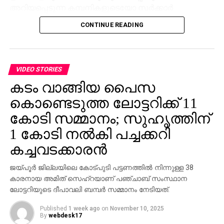
അറിയപ്പെടുന്ന കമ്പനികളുടെയോ സര്‍ക്കാര്‍
ഏജന്‍സികളുടെയോ പേരില്‍ വ്യാജ ജോലി
CONTINUE READING
ലിസ്റ്റിംഗുകള്‍ സൃഷ്ടിക്കപ്പെടുന്നു. ഇരകളോട്
വ്യക്തിഗത വിവരങ്ങള്‍ പങ്കിടാനും, ജോലി
പ്രോസസ്സിംഗ് ഫീസ് എന്ന പേരില്‍ പണം അടയ്ക്കാനും
ആവശ്യപ്പെടുന്നതാണ് സാധാരണ രീതി. ചിലര്‍
VIDEO STORIES
മാല്‍വെയര്‍ ഇന്‍സ്റ്റാള്‍ ചെയ്യാനോ ഡാറ്റ
കടം വാങ്ങിയ പൈസ
മോഷ്ടിക്കാനോ ലക്ഷ്യമിട്ടുള്ള വ്യാജ അഭിമുഖ
കൊണ്ടെടുത്ത ലോട്ടറിക്ക് 11
സോഫ്റ്റ്‌വെയറുകളും അയക്കുന്നു. ഇത്തരം തട്ടിപ്പുകള്‍
വ്യക്തികള്‍ക്കും സ്ഥാപനങ്ങള്‍ക്കും ഗുരുതരമായ
കോടി സമ്മാനം; സുഹൃത്തിന്
ഭീഷണിയാണെന്ന് ഗൂഗിള്‍ മുന്നറിയിപ്പ് നല്‍കി.
1 കോടി നല്‍കി പച്ചക്കറി
നിയമാനുസൃത തൊഴിലുടമകള്‍ ഒരിക്കലും സാമ്പത്തിക
കച്ചവടക്കാരന്‍
വിവരങ്ങളോ പേയ്‌മെന്റെ് ആവശ്യങ്ങളോ
ഉന്നയിക്കില്ലെന്നും ഉപയോക്താക്കള്‍ ഓണ്‍ലൈനില്‍
ജയ്പൂര്‍ ജില്ലയിലെ കോട്പുടി പട്ടണത്തില്‍ നിന്നുള്ള 38
കൂടുതല്‍ ജാഗ്രത പാലിക്കണമെന്നും ഗൂഗിള്‍
കാരനായ അമിത് സെഹ്‌റയാണ് പഞ്ചാബ് സംസ്ഥാന
വ്യക്തമാക്കി.
ലോട്ടറിയുടെ ദീപാവലി ബമ്പര്‍ സമ്മാനം നേടിയത്.
Published
1 week ago
on
November 10, 2025
By
webdesk17