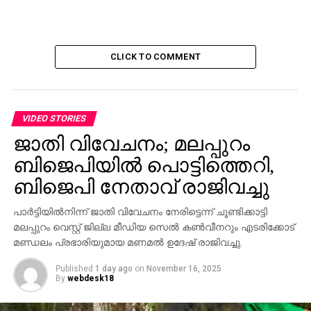
വിഷമിക്കും. ചൂട് അതികഠിനമാകും.
പ്രകൃതി നേരിടുന്ന ഏറ്റവും വലിയ ഭീഷണി ഇന്ന്
മലിനീകരണമാണ്. വായു മലിനീകരണം,
ജലമലിനീകരണം, മണ്ണ് മലിനീകരണം, പരിസര
CLICK TO COMMENT
മലിനീകരണം തുടങ്ങിയവ. വിശ്വാസികളെ
സംബന്ധിച്ചിടത്തോളം ശുദ്ധി വിശ്വാസത്തിന്റെ തന്നെ
പകുതിയാണ്. ‘ദൈവം വൃത്തി പാലിക്കുന്നവരെ
ഇഷ്ടപ്പെടുന്നു’- ഖുര്‍ആന്‍ പ്രസ്താവിക്കുന്നു. മനുഷ്യന്‍
VIDEO STORIES
ശ്വസിക്കുന്നത് ശുദ്ധ വായുവായിരിക്കണം.
ജാതി വിവേചനം; മലപ്പുറം
അന്തരീക്ഷം ദുര്‍ഗന്ധ മലീമസമാകുന്ന
ബിജെപിയില്‍ പൊട്ടിത്തെറി,
പ്രവൃത്തികളൊന്നും മനുഷ്യന്‍ ചെയ്തുകൂടാ.
ബിജെപി നേതാവ് രാജിവച്ചു
ജനങ്ങള്‍ നടന്നുപോകുന്ന വഴികളിലും
വൃക്ഷത്തണലുകളിലും മൂത്രമൊഴിക്കുന്നതും
പാര്‍ട്ടിയില്‍നിന്ന് ജാതി വിവേചനം നേരിട്ടെന്ന് ചൂണ്ടിക്കാട്ടി
മലവിസര്‍ജ്ജനം നടത്തുന്നതും പ്രവാചകന്‍
മലപ്പുറം വെസ്റ്റ് ജില്ല മീഡിയ സെല്‍ കണ്‍വീനറും എടരിക്കോട്
നിരോധിക്കുന്നു. വിഷവാതകങ്ങളും മാലിന്യങ്ങളും
മണ്ഡലം പ്രഭാരിയുമായ മണമല്‍ ഉദേഷ് രാജിവച്ചു.
വെയിസ്റ്റു അശുദ്ധ വസ്തുക്കളും കൊണ്ട് വായു
മലിനീകരണം സൃഷ്ടിക്കുന്നത് ആരോഗ്യ
Published
1 day ago
on
November 16, 2025
By
webdesk18
ശാസ്ത്രരംഗത്തെ വിദഗ്ദ്ധര്‍ കഠിനമായി എതിര്‍ക്കുന്നു.
ദൈവം മനുഷ്യര്‍ക്ക് നല്‍കിയ മറ്റൊരു വലിയ