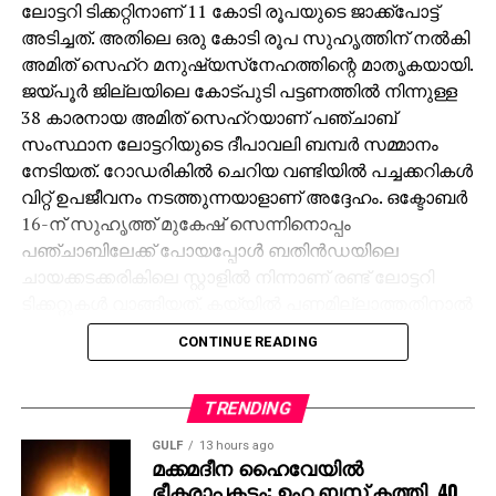
ലോട്ടറി ടിക്കറ്റിനാണ് 11 കോടി രൂപയുടെ ജാക്ക്‌പോട്ട്
അടിച്ചത്. അതിലെ ഒരു കോടി രൂപ സുഹൃത്തിന് നല്‍കി
അമിത് സെഹ്‌റ മനുഷ്യസ്‌നേഹത്തിന്റെ മാതൃകയായി.
ജയ്പൂര്‍ ജില്ലയിലെ കോട്പുടി പട്ടണത്തില്‍ നിന്നുള്ള
38 കാരനായ അമിത് സെഹ്‌റയാണ് പഞ്ചാബ്
സംസ്ഥാന ലോട്ടറിയുടെ ദീപാവലി ബമ്പര്‍ സമ്മാനം
നേടിയത്. റോഡരികില്‍ ചെറിയ വണ്ടിയില്‍ പച്ചക്കറികള്‍
വിറ്റ് ഉപജീവനം നടത്തുന്നയാളാണ് അദ്ദേഹം. ഒക്ടോബര്‍
16-ന് സുഹൃത്ത് മുകേഷ് സെന്നിനൊപ്പം
പഞ്ചാബിലേക്ക് പോയപ്പോള്‍ ബതിന്‍ഡയിലെ
ചായക്കടക്കരികിലെ സ്റ്റാളില്‍ നിന്നാണ് രണ്ട് ലോട്ടറി
ടിക്കറ്റുകള്‍ വാങ്ങിയത്. കയ്യില്‍ പണമില്ലാത്തതിനാല്‍
മുകേഷിനോട് 1000 രൂപ കടം വാങ്ങുകയായിരുന്നു.
CONTINUE READING
ഒക്ടോബര്‍ 31ന് രാത്രി 10 മണിക്ക് മുകേഷിന്റെ ഫോണ്‍
കോളിലൂടെയാണ് 11 കോടിയുടെ ജാക്ക്‌പോട്ട്
അടിച്ചതറിയുന്നത്. രണ്ടാമത്തെ ടിക്കറ്റിനും 1000 രൂപ
TRENDING
സമ്മാനമായി ലഭിച്ചു. ലോട്ടറി അടിച്ച വിവരം
GULF
13 hours ago
അറിഞ്ഞപ്പോള്‍ ആദ്യം ഓര്‍ത്തത് സുഹൃത്ത്
മക്കമദീന ഹൈവേയില്‍
ഭീകരാപകടം: ഉംറ ബസ് കത്തി, 40
മുകേഷിനെയായിരുന്നു. അദ്ദേഹത്തിന്റെ രണ്ട്