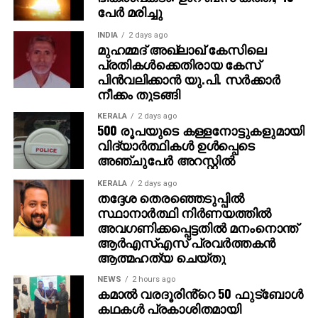
പേര്‍ മരിച്ചു
പെണ്‍മക്കള്‍ക്ക് 50 ലക്ഷം രൂപ വീതം ആകെ ഒരു കോടി
നല്‍കുമെന്ന് അമിത് പറഞ്ഞു. ‘ പഞ്ചാബിലേക്ക്
INDIA
2 days ago
വരാന്‍പോലും 8,000 രൂപ കടം വാങ്ങിയിരുന്നു. അത്
മുഹമ്മദ് അഖ്‌ലാഖ് കേസിലെ
പ്രതികള്‍ക്കെതിരായ കേസ്
ഇപ്പോള്‍ തിരിച്ചടക്കും. കോടിപതിയായെങ്കിലും ഞാന്‍
പിന്‍വലിക്കാന്‍ യു.പി. സര്‍ക്കാര്‍
പഴയപോലെ കച്ചവടം തുടരും. ഭാര്യയുടെ ആഗ്രഹം
നീക്കം തുടങ്ങി
പോലെ സ്ഥലം വാങ്ങി വീട് പണിയും ‘ എന്നതായിരുന്നു
അമിതിന്റെ പ്രതികരണം. സാധാരണ മനുഷ്യന്റെ
KERALA
2 days ago
500 രൂപയുടെ കള്ളനോട്ടുകളുമായി
മനോഹരമായ പങ്കുവെക്കലാണ് ഇപ്പോള്‍ സോഷ്യല്‍
വിദ്യാര്‍ത്ഥികള്‍ ഉള്‍പ്പെടെ
മീഡിയയില്‍ ചര്‍ച്ചയായിരിക്കുന്നത്.
അഞ്ചുപേര്‍ അറസ്റ്റില്‍
KERALA
2 days ago
തദ്ദേശ തെരഞ്ഞെടുപ്പില്‍
സ്ഥാനാര്‍ത്ഥി നിര്‍ണയത്തില്‍
അവഗണിക്കപ്പെട്ടതില്‍ മനംനൊന്ത്
ആര്‍എസ്എസ് പ്രവര്‍ത്തകന്‍
ആത്മഹത്യ ചെയ്തു
NEWS
2 hours ago
കമാൽ വരദൂരിൻ്റെ 50 ഫുട്ബോൾ
കഥകൾ പ്രകാശിതമായി