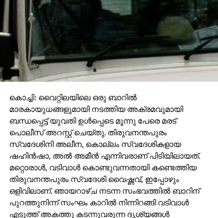
ജനറലും ഭരണോദ്യോഗസ്ഥന്മാരും ഒരു ഹിന്ദു
നേതാവിനെ ഹിന്ദുമതത്തിന്റെ അനിവാര്യത പറഞ്ഞ്
ബോധ്യപ്പെടുത്തി. നാട്ടുകാരില്‍നിന്ന് ഇസ്‌ലാം
സ്വീകരിച്ചവരെ അവരുടെ പൂര്‍വ്വിക മതത്തിലേക്ക്
തിരിച്ചുകൊണ്ടുവരേണ്ടതാണെന്നും, ഹിന്ദുക്കളെ
മതവര്‍ഗീയതയുടെ അടിസ്ഥാനത്തില്‍
സംഘടിപ്പിക്കേണ്ടതാണെന്നുമുള്ള വികാരം അയാളില്‍
കൊച്ചി: വൈറ്റിലയിലെ ഒരു ബാറില്‍
ജനിപ്പിച്ചു. കാരണം ഖിലാഫത്ത് പ്രസ്ഥാനത്തിലും
മാരകായുധങ്ങളുമായി നടത്തിയ അക്രമവുമായി
മുസ്‌ലിംകളുടെ മികവും ആവേശവും ക്രമീകരണവും
ബന്ധപ്പെട്ട് യുവതി ഉള്‍പ്പെടെ മൂന്നു പേരെ മരട്
എല്ലാവരും മനസ്സിലാക്കിയിരുന്നു.
പൊലീസ് അറസ്റ്റ് ചെയ്തു. തിരുവനന്തപുരം
ഇന്ത്യക്ക് സ്വാതന്ത്ര്യം ലഭിച്ചു. മതേതരത്വവും
സ്വദേശിനി അലീന, കൊല്ലം സ്വദേശികളായ
മതന്യൂനപക്ഷങ്ങളുടെ സ്വാതന്ത്ര്യവും
ഷഹിന്‍ഷാ, അല്‍ അമീന്‍ എന്നിവരാണ് പിടിയിലായത്.
അവകാശങ്ങളും അംഗീകരിക്കുന്നതുമായ ഒരു
മറ്റൊരാള്‍, വടിവാള്‍ കൊണ്ടുവന്നതായി കണ്ടെത്തിയ
ഭരണഘടന നിലവില്‍വന്നു. മതേതര കക്ഷിയായ
തിരുവനന്തപുരം സ്വദേശി വൈഷ്ണവ്, ഇപ്പോഴും
കോണ്‍ഗ്രസ് അധികാരത്തില്‍ വന്നു. മൗലാനാ
ഒളിവിലാണ്. ഞായറാഴ്ച നടന്ന സംഭവത്തില്‍ ബാറിന്
അബുല്‍ കലാം ആസാദ്, സാകിര്‍ ഹുസൈന്‍,
പുറത്തുനിന്ന് സംഘം കാറില്‍ നിന്നിറങ്ങി വടിവാള്‍
ഫഖ്‌റുദ്ദീന്‍ അഹമ്മദ് തുടങ്ങി പല പ്രമുഖ മുസ്‌ലിംകളും
എടുത്ത് അകത്തു കടന്നുവരുന്ന ദൃശ്യങ്ങള്‍
വിവിധ കാലഘട്ടങ്ങളിലായി ഭരണത്തില്‍ ഉന്നത
സി.സി.ടി.വിയില്‍ വ്യക്തമായി രേഖപ്പെട്ടു.
സ്ഥാനങ്ങള്‍ വഹിച്ചു. അതിനിടക്ക് മഹാത്മാഗാന്ധിയെ
മദ്യപിക്കുന്നതിനിടെ അഞ്ചംഗ സംഘവും അവിടെ