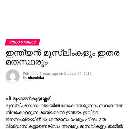
VIDEO STORIES
ഇന്ത്യന്‍ മുസ്‌ലിംകളും ഇതര
മതസ്ഥരും
Published
6 years ago
on
October 11, 2019
By
chandrika
പി. മുഹമ്മദ് കുട്ടശ്ശേരി
മുസ്‌ലിം ജനസംഖ്യയില്‍ ലോകത്ത് മൂന്നാം സ്ഥാനത്ത്
നിലകൊള്ളുന്ന രാജ്യമാണ് ഇന്ത്യ. ഇവിടെ
ജനസംഖ്യയില്‍ 82 ശതമാനം പേരും ഹിന്ദു മത
വിശ്വാസികളാണെങ്കിലും അവരും മുസ്‌ലികളും തമ്മില്‍