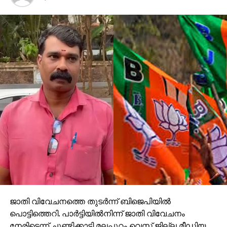
മക്കള്‍, സഹോദരീ സഹോദരന്മാര്‍, ദൈവം
ഉദ്ദേശിച്ചിരുന്നുവെങ്കില്‍ എല്ലാ മതസ്ഥരെയും ഒറ്റ
മതത്തിന്റെ അനുയായികളാക്കാന് അവന്
കഴിയുമായിരുന്നു. എന്നാല്‍ മനുഷ്യന്
ഇച്ഛാസ്വാതന്ത്ര്യം അനുവദിക്കുകയാണ് ചെയ്തത്.
മാനുഷികമായ അവകാശങ്ങളിലും പദവികളിലും
എല്ലാവരും തുല്യര്‍. നീതിയുടെ വിഷയത്തില്‍
മുസ്‌ലിമും അമുസ്‌ലിമും തമ്മില്‍ യാതൊരു
വിവേചനവുമില്ല. ഒരു മുസ്‌ലിമിന് നന്മ
ചെയ്യുന്നതുപോലെ അമുസ്‌ലിമിന് നന്മ
ചെയ്യുന്നതും പുണ്യമാണ്. അയല്‍വാസിയോടുള്ള
കടമകളില്‍ എല്ലാ മതക്കാരും തുല്യരാണ്.
എല്ലാ മതചിക്തക്കാരുടെ മതചിഹ്നങ്ങളും
ആദരിക്കണം. അവയെ ഭത്സിക്കാന്‍ പാടില്ല.
ഏതെങ്കിലും മതക്കാര്‍ ശത്രുതാമനോഭാവത്തോടെ
ജാതി വിവേചനത്തെ തുടര്‍ന്ന് ബിജെപിയില്‍
പെരുമാറിയാല്‍ അവരെ മിത്രങ്ങളാക്കി മാറ്റുന്ന
പൊട്ടിത്തെറി. പാര്‍ട്ടിയില്‍നിന്ന് ജാതി വിവേചനം
സമീപനരീതി സ്വീകരിക്കണം. ജനങ്ങള്‍ക്കും
നേരിട്ടെന്ന് ചൂണ്ടിക്കാട്ടി മലപ്പുറം വെസ്റ്റ് ജില്ല മീഡിയ
രാജ്യത്തിനും നന്മയും ക്ഷേമവും കൈവരുത്തുന്ന
സെല്‍ കണ്‍വീനറും എടരിക്കോട് മണ്ഡലം
വിഷയത്തില്‍ സഹകരിച്ചുപ്രവര്‍ത്തിക്കണം. അതിക്രമം