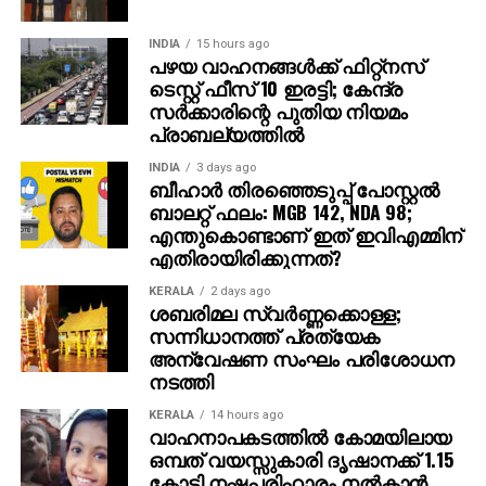
പഴയ വാഹനങ്ങള്‍ക്ക് ഫിറ്റ്‌നസ്
ടെസ്റ്റ് ഫീസ് 10 ഇരട്ടി; കേന്ദ്ര
സര്‍ക്കാരിന്റെ പുതിയ നിയമം
പ്രാബല്യത്തില്‍
INDIA
3 days ago
ബീഹാർ തിരഞ്ഞെടുപ്പ് പോസ്റ്റൽ
ബാലറ്റ് ഫലം: MGB 142, NDA 98;
എന്തുകൊണ്ടാണ് ഇത് ഇവിഎമ്മിന്
എതിരായിരിക്കുന്നത്?
KERALA
2 days ago
ശബരിമല സ്വര്‍ണ്ണക്കൊള്ള;
സന്നിധാനത്ത് പ്രത്യേക
അന്വേഷണ സംഘം പരിശോധന
നടത്തി
KERALA
14 hours ago
വാഹനാപകടത്തില്‍ കോമയിലായ
ഒമ്പത് വയസ്സുകാരി ദൃഷാനക്ക് 1.15
കോടി നഷ്ടപരിഹാരം നല്‍കാന്‍
കോടതി