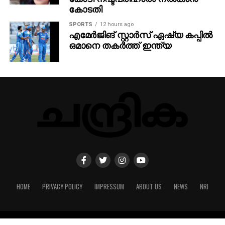
SPORTS
12 hours ago
എമേര്‍ജിങ് സ്റ്റാര്‍സ് ഏഷ്യ കപ്പില്‍
ഒമാനെ തകര്‍ത്ത് ഇന്ത്യ
HOME
PRIVACY POLICY
IMPRESSUM
ABOUT US
NEWS
NRI
Copyright © 2022 Designed by Techblasters LLP