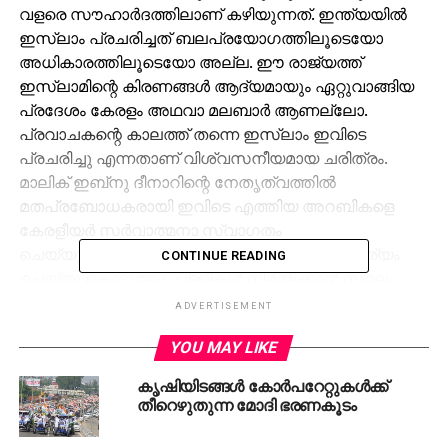
വളരെ സൗഹാര്‍ദത്തിലാണ് കഴിയുന്നത്. ഇന്ത്യയില്‍
ഇസ്‌ലാം പ്രചരിച്ചത് ബലപ്രയോഗത്തിലൂടെയോ
അധികാരത്തിലൂടെയോ അല്ല. ഈ രാജ്യത്ത്
ഇസ്‌ലാമിന്റെ കിരണങ്ങള്‍ ആദ്യമായും ഏറ്റുവാങ്ങിയ
പ്രദേശം കേരളം അഥവാ മലബാര്‍ ആണല്ലോ.
പ്രവാചകന്റെ കാലത്ത് തന്നെ ഇസ്‌ലാം ഇവിടെ
പ്രചരിച്ചു എന്നതാണ് വിശ്വസനീയമായ ചരിത്രം.
മാലിക് ഇബ്‌നു ദീനാറിന്റെ നേതൃത്വത്തില്‍
മതപ്രബോധകരായി ഇവിടെ എത്തിയ അറബികളെ
കേരളീയര്‍ സര്‍വാത്മനാ സ്വാഗതം
ചെയ്യുകയായിരുന്നു. അവര്‍ക്ക് താമസ സൗകര്യം
CONTINUE READING
ചെയ്തു കൊടുത്തു. പള്ളികള്‍ നിര്‍മ്മിക്കാന്‍ സ്ഥലം
നല്‍കി. ഒരു സംഭവത്തെ തുടര്‍ന്നാണ് ഇന്ത്യയില്‍
ADVERTISEMENT
സിന്ധ് പ്രദേശത്ത് ഇസ്‌ലാം പ്രചരിച്ചത്. സിലോണില്‍
YOU MAY LIKE
അവിടുത്തെ രാജാവ് ഭര്‍ത്താക്കന്‍മാരുടെ
മരണത്തെതുടര്‍ന്ന് വിധവകളായിത്തീര്‍ന്ന സ്ത്രീകളെ
കൃഷിയിടങ്ങള്‍ കോര്‍പറേറ്റുകള്‍ക്ക്
അന്നത്തെ മുസ്‌ലിം ഭരണത്തിലെ ഗവര്‍ണറായിരുന്ന
തീറെഴുതുന്ന മോദി ഭരണകൂടം
ഹജ്ജാജിന്റെ അടുത്തേക്കയച്ചു. അവര്‍ സഞ്ചരിച്ച
കപ്പല്‍ സിന്ധിലെത്തിയപ്പോള്‍ കടല്‍കൊള്ളക്കാര്‍