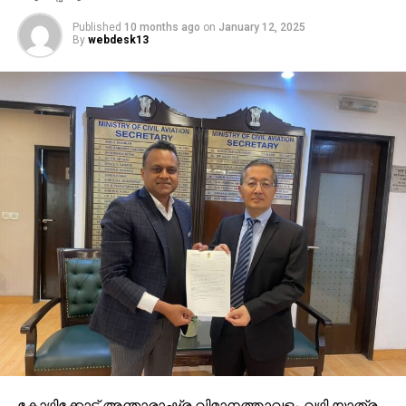
Published
10 months ago
on
January 12, 2025
By
webdesk13
കോ​ഴി​ക്കോ​ട് അ​ന്താ​രാ​ഷ്ട്ര വി​മാ​ന​ത്താ​വ​ളം വ​ഴി യാ​ത്ര​