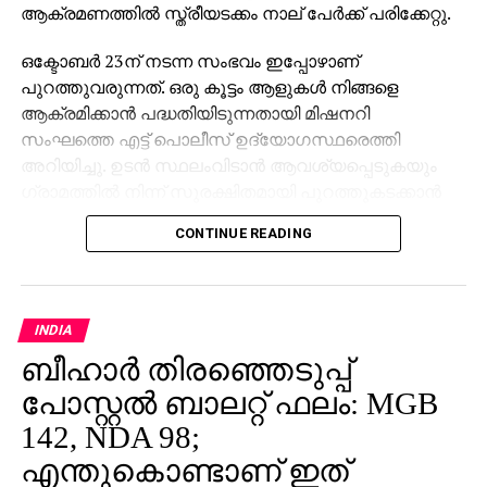
ആക്രമണത്തില്‍ സ്ത്രീയടക്കം നാല് പേര്‍ക്ക് പരിക്കേറ്റു.
ഒക്ടോബര്‍ 23ന് നടന്ന സംഭവം ഇപ്പോഴാണ്
പുറത്തുവരുന്നത്. ഒരു കൂട്ടം ആളുകള്‍ നിങ്ങളെ
ആക്രമിക്കാന്‍ പദ്ധതിയിടുന്നതായി മിഷനറി
സംഘത്തെ എട്ട് പൊലീസ് ഉദ്യോഗസ്ഥരെത്തി
അറിയിച്ചു. ഉടന്‍ സ്ഥലംവിടാന്‍ ആവശ്യപ്പെടുകയും
ഗ്രാമത്തില്‍ നിന്ന് സുരക്ഷിതമായി പുറത്തുകടക്കാന്‍
സംരക്ഷണം നല്‍കാമെന്ന് പറയുകയും ചെയ്തു.
CONTINUE READING
ഇവിടെനിന്ന് പുറപ്പെട്ട മിഷനറി സംഘത്തിന്റെ
വാഹനത്തെ 500 മീറ്റര്‍ ദൂരം പൊലീസ് സംഘം
അനുഗമിച്ചു. എന്നാല്‍ ഹിന്ദുത്വ അക്രമികള്‍ ഇരുമ്പ്
INDIA
വടികളും മരക്കഷണങ്ങളുമായി ചാടിവീഴുകയും വാഹനം
ബീഹാർ തിരഞ്ഞെടുപ്പ്
തടയുകയും ചെയ്തു. മിനി ബസിന്റെ വാതില്‍
തുറക്കാനാവശ്യപ്പെട്ട അക്രമികള്‍,
പോസ്റ്റൽ ബാലറ്റ് ഫലം: MGB
വാഹനത്തിലുണ്ടായിരുന്നവരെ അടിക്കാനും
142, NDA 98;
ഭീഷണിപ്പെടുത്താനും തുടങ്ങി. വാഹനത്തിന്റെ ബസിന്റെ
എന്തുകൊണ്ടാണ് ഇത്
വിന്‍ഡ്ഷീല്‍ഡും വിന്‍ഡോകളും തകര്‍ത്ത അക്രമികള്‍