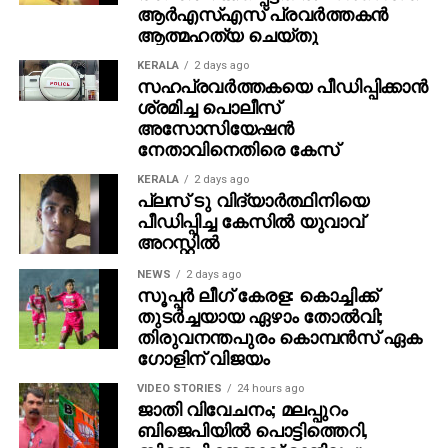
ആര്‍എസ്എസ് പ്രവര്‍ത്തകന്‍
വയസ്സിന് മുകളിലുള്ളവര്‍, വികലാംഗര്‍, അടിയന്തര
ആത്മഹത്യ ചെയ്തു
സേവനങ്ങളിലുള്ളവര്‍ (ഫയര്‍, ആരോഗ്യം, വൈദ്യുതി
മുതലായവ), മാധ്യമപ്രവര്‍ത്തകര്‍ എന്നിവര്‍ക്കും
KERALA
2 days ago
സഹപ്രവര്‍ത്തകയെ പീഡിപ്പിക്കാന്‍
പോസ്റ്റല്‍ വോട്ടിങ് അവകാശമുണ്ട്.
ശ്രമിച്ച പൊലീസ്
കോവിഡ് കാലത്ത് ചില വിഭാഗങ്ങള്‍ക്ക് കൂടി ഇത്
അസോസിയേഷന്‍
വ്യാപിപ്പിച്ചു.
നേതാവിനെതിരെ കേസ്
പോസ്റ്റല്‍ വോട്ടുകള്‍ സാധാരണയായി സര്‍ക്കാര്‍
KERALA
2 days ago
ജീവനക്കാരുടെയും സൈനികരുടെയും മനോഭാവത്തെ
പ്ലസ് ടു വിദ്യാര്‍ത്ഥിനിയെ
പ്രതിഫലിപ്പിക്കുന്നു.
പീഡിപ്പിച്ച കേസില്‍ യുവാവ്
അറസ്റ്റില്‍
NEWS
2 days ago
സൂപ്പര്‍ ലീഗ് കേരള: കൊച്ചിക്ക്
തുടര്‍ച്ചയായ ഏഴാം തോല്‍വി;
തിരുവനന്തപുരം കൊമ്പന്‍സ് ഏക
ഗോളിന് വിജയം
VIDEO STORIES
24 hours ago
ജാതി വിവേചനം; മലപ്പുറം
ബിജെപിയില്‍ പൊട്ടിത്തെറി,