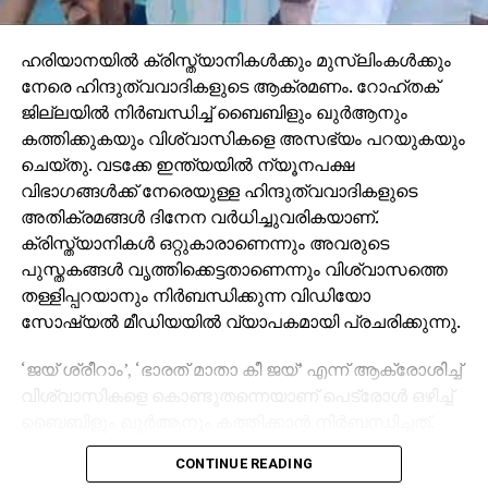
അവിടെയാണ് അന്യായമായ രീതിയിൽ വിമാനചാർജ്ജ്
വർധിപ്പിച്ചിരിക്കുന്നത്. അവ തിരുത്തി
ഹരിയാനയില്‍ ക്രിസ്ത്യാനികള്‍ക്കും മുസ്‌ലിംകള്‍ക്കും
പുനസ്ഥാപിക്കുന്നതിന് വേണ്ട നടപടികളെ കുറിച്ച് ചർച്ച
നേരെ ഹിന്ദുത്വവാദികളുടെ ആക്രമണം. റോഹ്തക്
ചെയ്യുന്നതിനാണ് രാജ്യത്തെ വ്യോമയാന
ജില്ലയില്‍ നിര്‍ബന്ധിച്ച് ബൈബിളും ഖുര്‍ആനും
മേഖലയിലെ ഉയർന്ന ഉദ്യോഗസ്തനുമായി കൂടിക്കാഴ്ച
കത്തിക്കുകയും വിശ്വാസികളെ അസഭ്യം പറയുകയും
നടത്തിയത്.
ചെയ്തു. വടക്കേ ഇന്ത്യയില്‍ ന്യൂനപക്ഷ
വിഭാഗങ്ങള്‍ക്ക് നേരെയുള്ള ഹിന്ദുത്വവാദികളുടെ
കഴിഞ്ഞ വർഷം ഹജ്ജ് തീർഥാടകർക്ക് കണ്ണൂർ
അതിക്രമങ്ങള്‍ ദിനേന വര്‍ധിച്ചുവരികയാണ്.
വിമാനത്താവളത്തിൽ നിന്ന് ഏകദേശം 88,772 രൂപയും
ക്രിസ്ത്യാനികള്‍ ഒറ്റുകാരാണെന്നും അവരുടെ
കൊച്ചി വിമാനത്താവളത്തിൽ നിന്ന് 89,188 രൂപയും
പുസ്തകങ്ങള്‍ വൃത്തിക്കെട്ടതാണെന്നും വിശ്വാസത്തെ
ഈടാക്കിയപ്പോൾ കോഴിക്കോട് വിമാനത്താവളത്തിൽ
തള്ളിപ്പറയാനും നിര്‍ബന്ധിക്കുന്ന വിഡിയോ
നിന്നുള്ള തീർഥാടകർക്ക് എയർ ഇന്ത്യ എക്‌സ്പ്രസ്
സോഷ്യല്‍ മീഡിയയില്‍ വ്യാപകമായി പ്രചരിക്കുന്നു.
ഒരു ടിക്കറ്റിന് 75000രൂപ അധികം ഈടാക്കി 1,64,329
രൂപയാണ് വാങ്ങാൻ നിശ്ചയിച്ചിരുന്നത്. പ്രതിഷേധത്തെ
‘ജയ് ശ്രീറാം’, ‘ഭാരത് മാതാ കീ ജയ്’ എന്ന് ആക്രോശിച്ച്
തുടർന്ന് അത് പുതുക്കി നിശ്ചയിച്ചിരുന്നെങ്കിലും
വിശ്വാസികളെ കൊണ്ടുതന്നെയാണ് പെട്രോള്‍ ഒഴിച്ച്
40000രൂപയുടെ വ്യത്യാസത്തിൽ ഹാജിമാർ
ബൈബിളും ഖുര്‍ആനും കത്തിക്കാന്‍ നിര്‍ബന്ധിച്ചത്.
പണമടക്കേണ്ടി വന്നിരിന്നു.
വിശ്വാസികള്‍ പ്രാര്‍ഥിക്കുന്ന ഇടങ്ങള്‍
നിർഭാഗ്യവശാൽ, വരാനിരിക്കുന്ന 2025 ഹജ്ജ്
CONTINUE READING
ആക്രമിക്കുകയും അതിക്രമ വാര്‍ത്തകളുടെ
സീസണിലെ ടെണ്ടർ പരിശോധിക്കുമ്പോൾ സമാനമായ