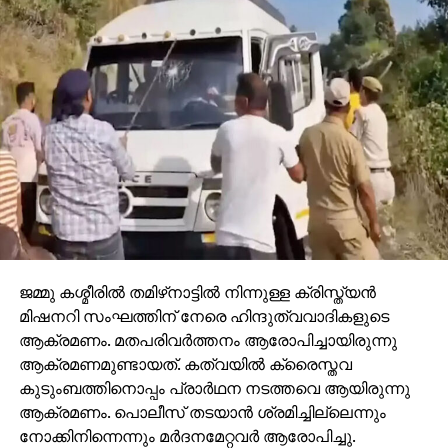
സാധിക്കാത്തത് എന്നും സെക്രട്ടറി അതോടൊപ്പം
മറുപടി നൽകി.
സെക്രട്ടറിയുമായുള്ള കൂടിക്കാഴ്ചക്ക്ക്‌ ശേഷം കേന്ദ്ര
ന്യൂനപക്ഷ കാര്യസഹമന്ത്രി ജോർജ് കൂര്യന്
വിഷയത്തിൽ കത്തയക്കുകയും വിളിച്ചു
സംസാരിക്കുകയും ചെയ്തു.
RELATED TOPICS:
HARRIS BEERAN MP
MUSLIMLEAGUE
NEWS
UP NEXT
പത്തനംതിട്ട പോക്സോ കേസ്; മൂന്ന് പ്രതികൾ
ജമ്മു കശ്മീരില്‍ തമിഴ്‌നാട്ടില്‍ നിന്നുള്ള ക്രിസ്ത്യന്‍
കൂടി കസ്റ്റഡിയിൽ
മിഷനറി സംഘത്തിന് നേരെ ഹിന്ദുത്വവാദികളുടെ
ആക്രമണം. മതപരിവര്‍ത്തനം ആരോപിച്ചായിരുന്നു
DON'T MISS
ഹണി ട്രാപ്പ്; വൈദികനില്‍ നിന്ന് ലക്ഷങ്ങള്‍
ആക്രമണമുണ്ടായത്. കത്വയില്‍ ക്രൈസ്തവ
തട്ടിയെടുത്ത രണ്ട് പേര്‍ അറസ്റ്റില്‍
കുടുംബത്തിനൊപ്പം പ്രാര്‍ഥന നടത്തവെ ആയിരുന്നു
ആക്രമണം. പൊലീസ് തടയാന്‍ ശ്രമിച്ചില്ലെന്നും
നോക്കിനിന്നെന്നും മര്‍ദനമേറ്റവര്‍ ആരോപിച്ചു.