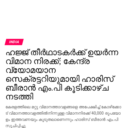
INDIA
ഹജ്ജ് തീർഥാടകർക്ക്​ ഉയർന്ന
വിമാന നിരക്ക്; കേന്ദ്ര
വ്യോമയാന
സെക്രട്ടറിയുമായി ഹാരിസ്
ബീരാൻ എം.പി കൂടിക്കാഴ്ച
നടത്തി
കേ​ര​ള​ത്തി​ലെ മ​റ്റു വി​മാ​ന​ത്താ​വ​ള​ങ്ങ​ളെ അ​പേ​ക്ഷി​ച്ച് കോ​ഴി​ക്കോ​
ട് വി​മാ​ന​ത്താ​വ​ള​ത്തി​ൽ​നി​ന്നു​ള്ള വി​മാ​ന​നി​ര​ക്ക് 40,000 രൂ​പ​യോ​
ളം ഇ​ത്ത​വ​ണ​യും കൂ​ടു​ത​ലാ​ണെ​ന്നും ഹാ​രി​സ് ബീ​രാ​ൻ എം.​പി
സൂ​ചി​പ്പി​ച്ചു.