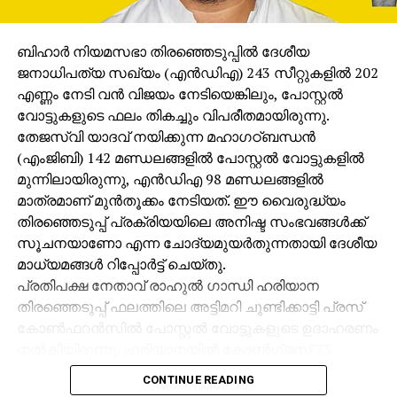
ഗോരക്ഷാ സംഘാം?ഗമായ പ്രാദേശിക ബിജെപി
നേതാവാണ് തേല. പ്രദേശത്തെ പ്രതിഷേധങ്ങള്‍
ബിഹാര്‍ നിയമസഭാ തിരഞ്ഞെടുപ്പില്‍ ദേശീയ
റിപ്പോര്‍ട്ട് ചെയ്യുന്നതിനിടെ ഒരു
ജനാധിപത്യ സഖ്യം (എന്‍ഡിഎ) 243 സീറ്റുകളില്‍ 202
മാധ്യമപ്രവര്‍ത്തകനെ ആക്രമിച്ച സംഭവമുള്‍പ്പെടെ
എണ്ണം നേടി വന്‍ വിജയം നേടിയെങ്കിലും, പോസ്റ്റല്‍
നിരവധി കേസുകളും ഇയാള്‍ക്കെതിരെയുണ്ട്. ഒരു
വോട്ടുകളുടെ ഫലം തികച്ചും വിപരീതമായിരുന്നു.
ദിവസം കസ്റ്റഡിയിലായിരുന്ന പ്രതികള്‍ക്കെതിരെ
തേജസ്വി യാദവ് നയിക്കുന്ന മഹാഗഠ്ബന്ധന്‍
തെളിവില്ലെന്ന് പറഞ്ഞ് അടുത്തദിവസം തന്നെ ജഡ്ജി
(എംജിബി) 142 മണ്ഡലങ്ങളില്‍ പോസ്റ്റല്‍ വോട്ടുകളില്‍
ജാമ്യം നല്‍കുകയായിരുന്നു.
മുന്നിലായിരുന്നു, എന്‍ഡിഎ 98 മണ്ഡലങ്ങളില്‍
മാത്രമാണ് മുന്‍തൂക്കം നേടിയത്. ഈ വൈരുദ്ധ്യം
അതേസമയം, ജാമ്യം ലഭിച്ചതിനു പിന്നാലെ
തിരഞ്ഞെടുപ്പ് പ്രക്രിയയിലെ അനിഷ്ട സംഭവങ്ങള്‍ക്ക്
ഇരകള്‍ക്കെതിരെ അക്രമിസംഘവും പരാതി നല്‍കി.
സൂചനയാണോ എന്ന ചോദ്യമുയര്‍തുന്നതായി ദേശീയ
ഭക്ഷണവും പണവും നല്‍കി ഹിന്ദു ഗ്രാമീണരെ
മാധ്യമങ്ങള്‍ റിപ്പോര്‍ട്ട് ചെയ്തു.
ക്രിസ്തുമതം സ്വീകരിക്കാന്‍
പ്രതിപക്ഷ നേതാവ് രാഹുല്‍ ഗാന്ധി ഹരിയാന
പ്രലോഭിപ്പിച്ചെന്നാരോപിച്ചാണ് ഹിന്ദുത്വ സംഘം
തിരഞ്ഞെടുപ്പ് ഫലത്തിലെ അട്ടിമറി ചൂണ്ടിക്കാട്ടി പ്രസ്
പരാതി നല്‍കിയത്.
കോണ്‍ഫറന്‍സില്‍ പോസ്റ്റല്‍ വോട്ടുകളുടെ ഉദാഹരണം
നല്‍കിയിരുന്നു. ഹരിയാനയില്‍ കോണ്‍ഗ്രസ് 73
മണ്ഡലങ്ങളില്‍ പോസ്റ്റല്‍ വോട്ടുകളില്‍
CONTINUE READING
മുന്നിലായിരുന്നെങ്കിലും, മൊത്തം ഫലത്തില്‍ 37