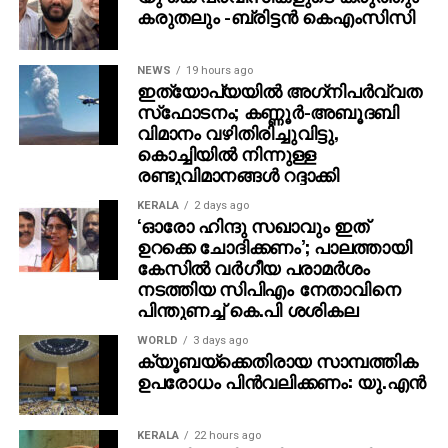
കരുതലും -ബ്രിട്ടൻ കെഎംസിസി
NEWS
19 hours ago
ഇത്യോപ്യയില്‍ അഗ്‌നിപര്‍വ്വത
സ്‌ഫോടനം; കണ്ണൂർ-അബൂദബി
വിമാനം വഴിതിരിച്ചുവിട്ടു,
കൊച്ചിയിൽ നിന്നുള്ള
രണ്ടുവിമാനങ്ങൾ റദ്ദാക്കി
KERALA
2 days ago
‘ഓരോ ഹിന്ദു സഖാവും ഇത്
ഉറക്കെ ചോദിക്കണം’; പാലത്തായി
കേസിൽ വർഗീയ പരാമർശം
നടത്തിയ സിപിഎം നേതാവിനെ
പിന്തുണച്ച് കെ.പി ശശികല
WORLD
3 days ago
ക്യൂബയ്ക്കെതിരായ സാമ്പത്തിക
ഉപരോധം പിന്‍വലിക്കണം: യു.എന്‍
KERALA
22 hours ago