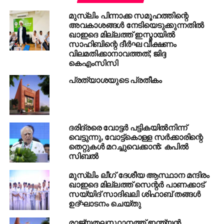
സ്‌കൂളുകളുടെ ഭാരവാഹികള്‍ മതവിദ്വേഷം
മുസ്ലിം പിന്നാക്ക സമൂഹത്തിന്റെ
പ്രചരിപ്പിക്കുന്നെന്ന വ്യാജ ആരോപണമാണ് ഇവര്‍
അവകാശങ്ങള്‍ നേടിയെടുക്കുന്നതില്‍
ഉന്നയിക്കുന്നത്. പീസ് സ്‌കൂളുകളില്‍ പല
ഖാഇദെ മില്ലത്ത് ഇസ്മായില്‍
സാഹിബിന്റെ ദീര്‍ഘ വീക്ഷണം
സമുദായത്തില്‍പെട്ട അധ്യാപകരുണ്ട്. ഒരു
വിലമതിക്കാനാവത്തത്; ജിദ്ദ
ശൃംഖലയായി ഉയര്‍ന്നുവന്ന സ്‌കൂളുകളാണിത്.
കെഎംസിസി
അതിനെ തകര്‍ക്കാന്‍ ബോധപൂര്‍വമായ ശ്രമമാണ്
പ്രത്യാശയുടെ പ്രതീകം
നടക്കുന്നത്. സോഷ്യല്‍ മീഡിയയിലും മറ്റും ചില
പണ്ഡിതര്‍ മതത്തിന്റെ പേരില്‍ തെറ്റായ പ്രചാരണം
നടത്തുന്നുണ്ട്. അതിനെ മുസ്‌ലിംലീഗ്
അനുകൂലിക്കുന്നില്ല.
ദരിദ്രരെ വോട്ടര്‍ പട്ടികയില്‍നിന്ന്
വെട്ടുന്നു, വോട്ട്‌കൊള്ള സര്‍ക്കാരിന്റെ
എന്നാല്‍ പണ്ഡിതന്മാരുടെ പേരില്‍ യു.എ.പി.എ
തെറ്റുകള്‍ മറച്ചുവെക്കാന്‍: കപില്‍
ചുമത്തുന്നതിനോട് യോജിക്കാനാവില്ല.
സിബല്‍
മതസൗഹാര്‍ദ്ദത്തെ ഹനിക്കുന്നതും തീവ്രവാദത്തെ
വളര്‍ത്തുന്നതുമായ ഏത് നീക്കങ്ങളെയും
മുസ്‌ലിം ലീഗ് ദേശീയ ആസ്ഥാന മന്ദിരം
ഖാഇദെ മില്ലത്ത് സെന്റര്‍ പാണക്കാട്
എല്ലാക്കാലത്തും മുസ്‌ലിം ലീഗ് ശക്തമായി
സയ്യിദ് സാദിഖലി ശിഹാബ് തങ്ങള്‍
എതിര്‍ത്തിട്ടുണ്ട്. അതൊരു രാഷ്ട്രീയ ധര്‍മമായി
ഉദ്ഘാടനം ചെയ്തു
ഇപ്പോഴും നിര്‍വഹിച്ചുപോരുന്നു. എന്നാല്‍
തീവ്രവാദത്തിന്റെ പേരില്‍ ന്യൂനപക്ഷ പീഡനം
രാജ്യതലസ്ഥാനത്ത് ഇന്ത്യന്‍