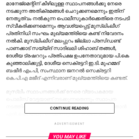
മാനേജ്‌മെന്റിന് കീഴിലുള്ള സ്ഥാപനങ്ങള്‍ക്കു നേരെ
നടക്കുന്ന അതിക്രമങ്ങള്‍ ചെറുക്കണമെന്നും ഇതിന്
നേതൃത്വം നല്‍കുന്ന പൊലീസുകാര്‍ക്കെതിരെ നടപടി
സ്വീകരിക്കണമെന്നും ആവശ്യപ്പെട്ട് മുസ്‌ലിംലീഗ്
പ്രതിനിധി സംഘം മുഖ്യമന്ത്രിയെ കണ്ട് നിവേദനം
നല്‍കി. മുസ്‌ലിംലീഗ് മലപ്പുറം ജില്ലാ പ്രസിഡണ്ട്
പാണക്കാട് സയ്യിദ് സാദിഖലി ശിഹാബ് തങ്ങള്‍,
ദേശീയ ട്രഷററും പ്രതിപക്ഷ ഉപനേതാവുമായ പി.കെ
കുഞ്ഞാലിക്കുട്ടി, ദേശീയ സെക്രട്ടറി ഇ.ടി. മുഹമ്മദ്
ബഷീര്‍ എം.പി, സംസ്ഥാന ജനറല്‍ സെക്രട്ടറി
കെ.പി.എ മജീദ് എന്നിവരാണ് മുഖ്യമന്ത്രിയെ കണ്ടത്.
മുസ്‌ലിം സ്ഥാപനങ്ങള്‍ക്ക് നേരെ വ്യാപകമായ
പൊലീസ് വേട്ടയാണ് നടക്കുന്നതെന്നും സ്ഥാപന
നടത്തിപ്പുകാരെ ക്രിമിനല്‍ കേസുകളില്‍പെടുത്താന്‍
CONTINUE READING
എന്‍.ഐ.എയും പൊലീസും ഗൂഢാലോചന
നടത്തുന്നതായും മുഖ്യമന്ത്രിയുടെ ശ്രദ്ധയില്‍
ADVERTISEMENT
പെടുത്തിയതായി ഇ.ടിയും കെ.പി.എ മജീദും
വാര്‍ത്താസമ്മേളനത്തില്‍ പറഞ്ഞു. ‘പീസ്’
YOU MAY LIKE