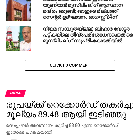
യൂണിയന്‍ മുസ്‌ലിം ലീഗ് ആസ്ഥാന
നടത്തുന്നത് അംഗീകരിക്കാനാവില്ല. ഇത് ഗൗരവമായി
മന്ദിരം ഒരുങ്ങി; ഖാഇദെ മില്ലത്ത്
കണ്ട് മുഖ്യമന്ത്രി നേരിട്ട് ഇടപെട്ട് നടപടി
സെന്റര്‍ ഉദ്ഘാടനം ഓഗസ്റ്റ് 24ന്
സ്വീകരിക്കണമെന്നാണ് ആവശ്യപ്പെട്ടതെന്നും
നിയമ സാധുതയില്ല; ബിഹാര്‍ വോട്ടര്‍
ഇടപെടല്‍ ഉണ്ടാകുമെന്ന് മുഖ്യമന്ത്രി
പട്ടികയിലെ തീവ്രപരിശോധനക്കെതിരെ
ഉറപ്പുനല്‍കിയതായും നേതാക്കള്‍ പറഞ്ഞു.
മുസ്‌ലിം ലീഗ് സുപ്രിംകോടതിയില്‍
RELATED TOPICS:
IUML
UP NEXT
CLICK TO COMMENT
പന്നി പ്രയോഗം: കൈകൂപ്പി മാപ്പിരന്ന് എന്‍.
ഗോപാലകൃഷ്ണന്‍
DON'T MISS
തന്റെ പ്രചോദനം അശ്വിനെന്ന് പാക് ക്രിക്കറ്റര്‍
INDIA
രൂപയ്ക്ക് റെക്കോര്‍ഡ് തകര്‍ച്ച;
മൂല്യം 89.48 ആയി ഇടിഞ്ഞു
സെപ്തംബര്‍ അവസാനം കുറിച്ച 88.80 എന്ന റെക്കോര്‍ഡ്
ഇതോടെ പഴങ്കഥയായി