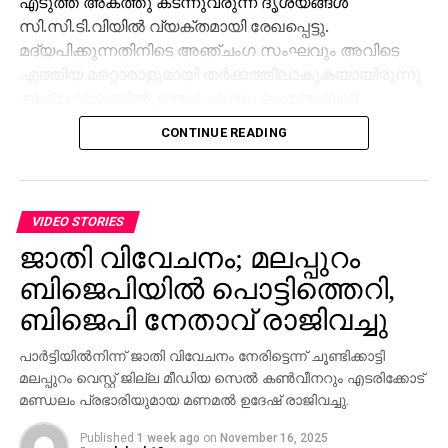
എടുത്ത് അകത്തു കടന്നുവരുന്ന ദൃശ്യങ്ങള്‍
സി.സി.ടി.വിയില്‍ വ്യക്തമായി രേഖപ്പെട്ടു.
മദ്യപിക്കുന്നതിനിടെ അഞ്ചംഗ സംഘവും അവിടെ
എത്തിയ മറ്റൊരാളുമായി തര്‍ക്കത്തിലാകുകയായിരുന്നു
ആദ്യ ഘട്ടത്തില്‍. ഇത് ചോദ്യം ചെയ്ത ബാര്‍
ജീവനക്കാരുമായി സംഘര്‍ഷം ശക്തമായി. പ്രതികളുടെ
CONTINUE READING
സംഘം ആദ്യം ബാറില്‍ നിന്ന് പുറത്തുപോയെങ്കിലും,
അലീനയും കൂട്ടരും കുറച്ച് സമയത്തിനുശേഷം
വടിവാളുമായി തിരികെ എത്തി. തുടര്‍ന്ന് ബാര്‍
ജീവനക്കാര്‍ക്ക് മര്‍ദനമേല്‍ക്കുകയും അക്രമം
VIDEO STORIES
ആവര്‍ത്തിച്ച് അഞ്ചുതവണ വരെ തിരിച്ചെത്തി
ജാതി വിവേചനം; മലപ്പുറം
ആക്രമണം നടത്തിയതായും ബാര്‍ ഉടമ നല്‍കിയ
ബിജെപിയില്‍ പൊട്ടിത്തെറി,
പരാതിയില്‍ പറയുന്നു. വിദ്യാഭ്യാസ
ആവശ്യങ്ങള്‍ക്കായി എറണാകുളത്ത് എത്തിയവരാണ്
ബിജെപി നേതാവ് രാജിവച്ചു
പ്രതികളെന്ന് പൊലീസ് കണ്ടെത്തിയിട്ടുണ്ട്.
പാര്‍ട്ടിയില്‍നിന്ന് ജാതി വിവേചനം നേരിട്ടെന്ന് ചൂണ്ടിക്കാട്ടി
സംഭവത്തില്‍ അലീനയുടെ കൈക്ക് പരുക്കേല്‍ക്കുകയും
മലപ്പുറം വെസ്റ്റ് ജില്ല മീഡിയ സെല്‍ കണ്‍വീനറും എടരിക്കോട്
ചെയ്തു.
മണ്ഡലം പ്രഭാരിയുമായ മണമല്‍ ഉദേഷ് രാജിവച്ചു.
Published
1 week ago
on
November 16, 2025