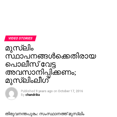
VIDEO STORIES
മുസ്‌ലിം
സ്ഥാപനങ്ങള്‍ക്കെതിരായ
പൊലീസ് വേട്ട
അവസാനിപ്പിക്കണം;
മുസ്‌ലിംലീഗ്
Published
9 years ago
on
October 17, 2016
By
chandrika
തിരുവനന്തപുരം: സംസ്ഥാനത്ത് മുസ്‌ലിം