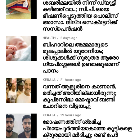
ശബരിമലയില്‍ നിന്ന് ഡ്യൂട്ടി
കഴിഞ്ഞ് വാ..; സി.പി.ഒയെ
ഭീഷണിപ്പെടുത്തിയ പൊലീസ്
അസോ. ജില്ല സെക്രട്ടറിക്ക്
സസ്‌പെന്‍ഷന്‍
HEALTH
2 days ago
ബിഹാറിലെ അമ്മമാരുടെ
മുലപ്പാലിൽ യുറേനിയം;
ശിശുക്കൾക്ക് ​ഗുരുതര ആരോ​
ഗ്യപ്രശ്നങ്ങൾ ഉണ്ടാക്കുമെന്ന്
പഠനം
KERALA
21 hours ago
വന്നത് ആളൂരിനെ കാണാന്‍,
മരിച്ചത് അറിയില്ലായിരുന്നു;
കുപ്രസിദ്ധ മോഷ്ടാവ് ബണ്ടി
ചോറിനെ വിട്ടയച്ചു
KERALA
19 hours ago
മോഷണത്തിന് ശ്രമിച്ച
പ്രായപൂര്‍ത്തിയാകാത്ത കുട്ടികളെ
ക്രൂരമായി മര്‍ദിച്ചു; രണ്ട് പേര്‍