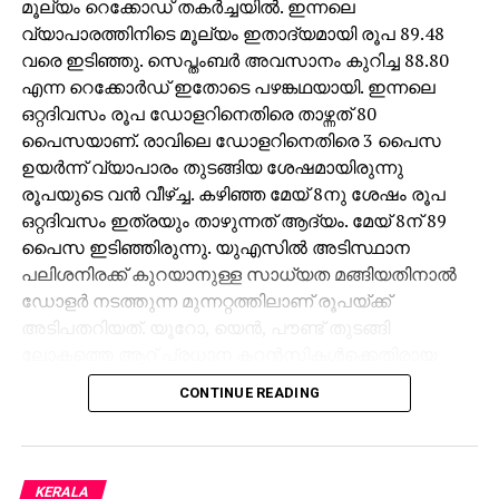
മൂല്യം റെക്കോഡ് തകര്‍ച്ചയില്‍. ഇന്നലെ
വ്യാപാരത്തിനിടെ മൂല്യം ഇതാദ്യമായി രൂപ 89.48
വരെ ഇടിഞ്ഞു. സെപ്തംബര്‍ അവസാനം കുറിച്ച 88.80
എന്ന റെക്കോര്‍ഡ് ഇതോടെ പഴങ്കഥയായി. ഇന്നലെ
ഒറ്റദിവസം രൂപ ഡോളറിനെതിരെ താഴ്ന്നത് 80
പൈസയാണ്. രാവിലെ ഡോളറിനെതിരെ 3 പൈസ
ഉയര്‍ന്ന് വ്യാപാരം തുടങ്ങിയ ശേഷമായിരുന്നു
രൂപയുടെ വന്‍ വീഴ്ച്ച. കഴിഞ്ഞ മേയ് 8നു ശേഷം രൂപ
ഒറ്റദിവസം ഇത്രയും താഴുന്നത് ആദ്യം. മേയ് 8ന് 89
പൈസ ഇടിഞ്ഞിരുന്നു. യുഎസില്‍ അടിസ്ഥാന
പലിശനിരക്ക് കുറയാനുള്ള സാധ്യത മങ്ങിയതിനാല്‍
ഡോളര്‍ നടത്തുന്ന മുന്നറ്റത്തിലാണ് രൂപയ്ക്ക്
അടിപതറിയത്. യൂറോ, യെന്‍, പൗണ്ട് തുടങ്ങി
ലോകത്തെ ആറ് പ്രധാന കറന്‍സികള്‍ക്കെതിരായ
യു.എസ് ഡോളര്‍ ഇന്‍ഡക്‌സ് ഏതാനും ദിവസങ്ങള്‍ക്ക്
CONTINUE READING
മുമ്പുവരെ 98ല്‍ ആയിരുന്നത് ഇപ്പോള്‍ 100ന്
മുകളിലെത്തി. കേന്ദ്രബാങ്കായ യുഎസ് ഫെഡറല്‍
റിസര്‍വ് ഡിസംബറിലെ പണനയ നിര്‍ണയയോഗത്തില്‍
പലിശനിരക്ക് കുറയ്ക്കാന്‍ സാധ്യത ഇല്ല. ഇന്ത്യന്‍
KERALA