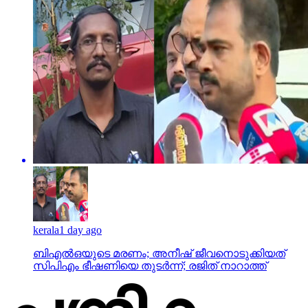
kerala
1 day ago
ബിഎല്‍ഒയുടെ മരണം; അനീഷ് ജീവനൊടുക്കിയത്
സിപിഎം ഭീഷണിയെ തുടര്‍ന്ന്; രജിത് നാറാത്ത്