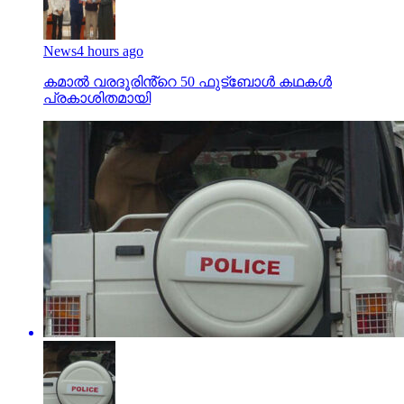
News
4 hours ago
കമാൽ വരദൂരിൻ്റെ 50 ഫുട്ബോൾ കഥകൾ
പ്രകാശിതമായി