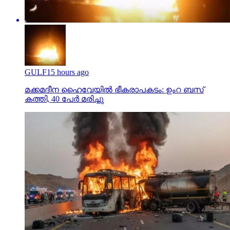
GULF
15 hours ago
മക്കമദീന ഹൈവേയില്‍ ഭീകരാപകടം: ഉംറ ബസ്
കത്തി, 40 പേര്‍ മരിച്ചു