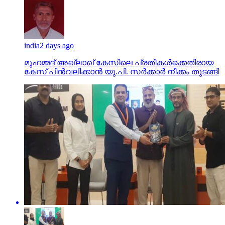
india
2 days ago
മുഹമ്മദ് അഖ്‌ലാഖ് കേസിലെ പ്രതികള്‍ക്കെതിരായ
കേസ് പിന്‍വലിക്കാന്‍ യു.പി. സര്‍ക്കാര്‍ നീക്കം തുടങ്ങി